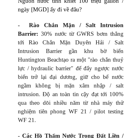
Nguồn nước tinh khiết 100 triệu gallon /
ngày [MGD] ấy đi về đâu?
- Rào Chắn Mặn / Salt Intrusion
Barrier:
30% nước từ GWRS bơm thẳng
tới Rào Chắn Mặn Duyên Hải / Salt
Intrusion Barrier gần khu bờ biển
Huntington Beachtạo ra một "rào chắn thuỷ
lực / hydraulic barrier" để đẩy ngược nước
biển trở lại đại dương, giữ cho bể nước
ngầm không bị mặn xâm nhập / salt
intrusion. Độ an toàn tin cậy đạt tới 100%
qua theo dõi nhiều năm từ nhà máy thử
nghiệm tiên phong WF 21 / pilot testing
WF 21.
- Các Hồ Thấm Nước Trong Đất Liền /