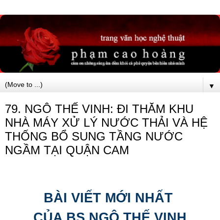
▼
79. NGÔ THẾ VINH: ĐI THĂM KHU
NHÀ MÁY XỬ LÝ NƯỚC THẢI VÀ HỆ
THỐNG BỔ SUNG TẦNG NƯỚC
NGẦM TẠI QUẬN CAM
BÀI VIẾT MỚI NHẤT
CỦA BS NGÔ THẾ VINH