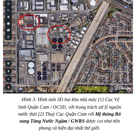
Hình 3: Hình ảnh 3D hai khu nhà máy [1] Cục Vệ
Sinh Quận Cam / OCSD, với trọng trách xử lý nguồn
nước thải [2] Thuỷ Cục Quận Cam với
Hệ thống Bổ
sung Tầng Nước Ngầm / GWRS
được coi như tiên
phong và hiện đại nhất thế giới.