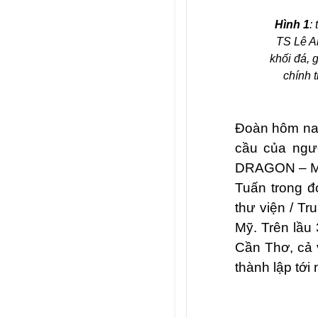
Hình 1
:
TS Lê A
khối đá, 
chính 
Đoàn hôm nay
cầu của ngườ
DRAGON – Me
Tuấn trong đ
thư viện / Tr
Mỹ. Trên lầu 
Cần Thơ, cả 
thành lập tới 