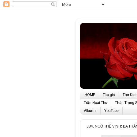
HOME
Tác giả
Thơ Đin
Trần Hoài Thư
Thân Trọng 
Albums
YouTube
384. NGÔ THẾ VINH: BA T