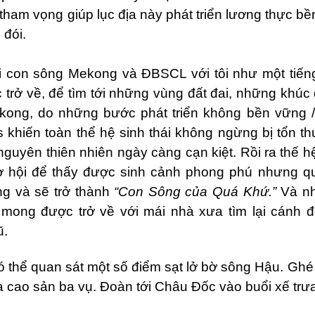
tham vọng giúp lục địa này phát triển lương thực b
 đói.
lại con sông Mekong và ĐBSCL với tôi như một tiến
 trở về, để tìm tới những vùng đất đai, những khú
ong, do những bước phát triển không bền vững /
 khiến toàn thể hệ sinh thái không ngừng bị tổn t
nguyên thiên nhiên ngày càng cạn kiệt. Rồi ra thế hệ
ơ hội để thấy được sinh cảnh phong phú nhưng 
g và sẽ trở thành
“Con Sông của Quá Khứ.”
Và n
 mong được trở về với mái nhà xưa tìm lại cánh
ũ.
 thể quan sát một số điểm sạt lở bờ sông Hậu. Ghé
 cao sản ba vụ. Đoàn tới Châu Đốc vào buổi xế trư