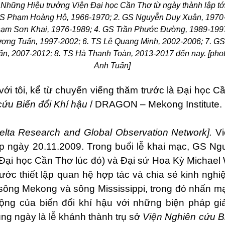
: Những Hiệu trưởng Viện Đại học Cần Thơ từ ngày thành lập tới
. GS Phạm Hoàng Hộ, 1966-1970; 2. GS Nguyễn Duy Xuân, 1970-
ạm Sơn Khai, 1976-1989; 4. GS Trần Phước Đường, 1989-1997
ượng Tuấn, 1997-2002; 6. TS Lê Quang Minh, 2002-2006; 7. G
n, 2007-2012; 8. TS Hà Thanh Toàn, 2013-2017 đến nay. [phot
Anh Tuấn]
ới tôi, kể từ chuyến viếng thăm trước là Đại học 
cứu Biến đổi Khí hậu
/ DRAGON – Mekong Institute.
ta Research and Global Observation Network].
Vi
ập ngày 20.11.2009. Trong buổi lễ khai mạc, GS N
 Đại học Cần Thơ lúc đó) và Đại sứ Hoa Kỳ Michael
ớc thiết lập quan hệ hợp tác và chia sẻ kinh nghi
 sông Mekong và sông Mississippi, trong đó nhấn m
ộng của biến đổi khí hậu với những biện pháp gi
ùng ngày là lễ khánh thành trụ sở
Viện Nghiên cứu B