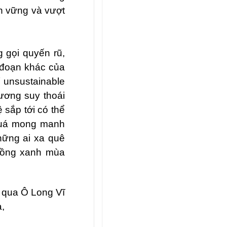
ền vững và vượt
g gọi quyến rũ,
c đoạn khác của
 unsustainable
hương suy thoái
 sắp tới có thể
quá mong manh
hững ai xa quê
 đồng xanh mùa
 qua Ô Long Vĩ
a,