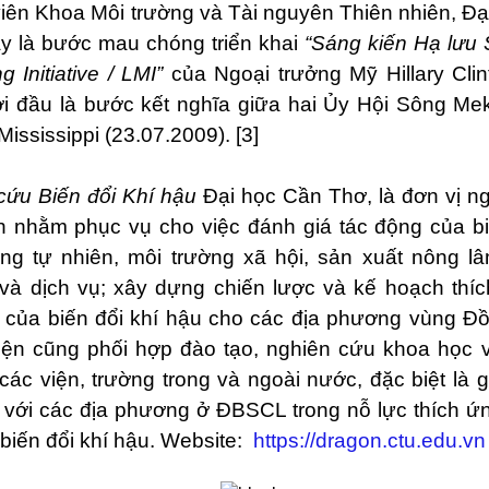
viên Khoa Môi trường và Tài nguyên Thiên nhiên, Đ
ây là bước mau chóng triển khai
“Sáng kiến Hạ lưu
Initiative / LMI”
của Ngoại trưởng Mỹ Hillary Clin
ởi đầu là bước kết nghĩa giữa hai Ủy Hội Sông M
ississippi (23.07.2009). [3]
cứu Biến đổi Khí hậu
Đại học Cần Thơ, là đơn vị n
 nhằm phục vụ cho việc đánh giá tác động của bi
ng tự nhiên, môi trường xã hội, sản xuất nông l
và dịch vụ; xây dựng chiến lược và kế hoạch thí
 của biến đổi khí hậu cho các địa phương vùng 
ện cũng phối hợp đào tạo, nghiên cứu khoa học v
ác viện, trường trong và ngoài nước, đặc biệt là 
với các địa phương ở ĐBSCL trong nỗ lực thích ứ
biến đổi khí hậu. Website:
https://dragon.ctu.edu.vn