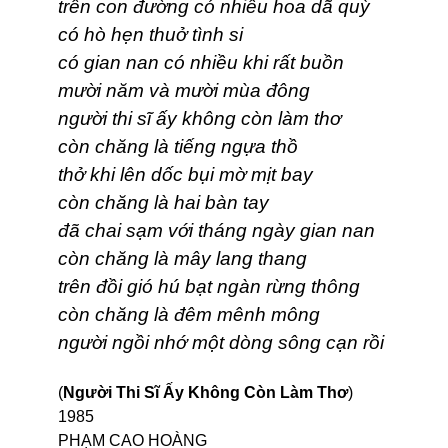
trên con đường có nhiều hoa dã quỳ
có hò hẹn thuở tình si
có gian nan có nhiều khi rất buồn
mười năm và mười mùa đông
người thi sĩ ấy không còn làm thơ
còn chăng là tiếng ngựa thồ
thở khi lên dốc bụi mờ mịt bay
còn chăng là hai bàn tay
đã chai sạm với tháng ngày gian nan
còn chăng là mây lang thang
trên đồi gió hú bạt ngàn rừng thông
còn chăng là đêm mênh mông
người ngồi nhớ một dòng sông cạn rồi
(
Người Thi Sĩ Ấy Không Còn Làm Thơ
)
1985
PHẠM CAO HOÀNG