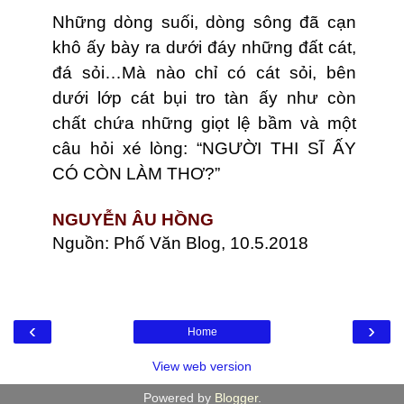
Những dòng suối, dòng sông đã cạn
khô ấy bày ra dưới đáy những đất cát,
đá sỏi…Mà nào chỉ có cát sỏi, bên
dưới lớp cát bụi tro tàn ấy như còn
chất chứa những giọt lệ bầm và một
câu hỏi xé lòng: “NGƯỜI THI SĨ ẤY
CÓ CÒN LÀM THƠ?”
NGUYỄN ÂU HỒNG
Nguồn: Phố Văn Blog, 10.5.2018
‹
›
Home
View web version
Powered by
Blogger
.