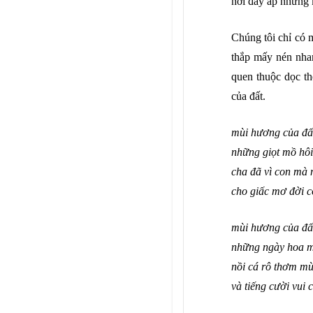
nơi đầy ắp những k
Chúng tôi chỉ có 
thắp mấy nén nhan
quen thuộc dọc t
của đất.
mùi hương của đấ
nh
ững giọt mồ hô
cha đã vì con mà 
cho gi
ấc mơ đời c
mùi h
ương của đất
nh
ững ngày hoa m
n
ồi cá rô thơm m
và ti
ếng cười vui 