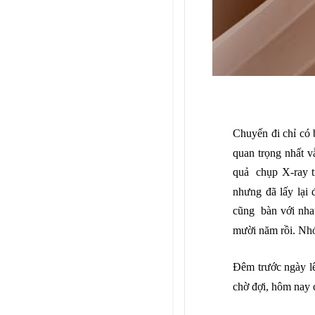
Chuy
ến đi chỉ c
quan trọng nhất v
quả chụp X-ray t
nhưng đã lấy lại
cũng bàn với nha
mười năm rồi. Nhớ
Đêm trước ngày lê
chờ đợi, hôm nay c