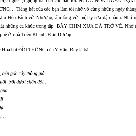
đ
ượ
c nghe l
ạ
i gi
ọ
ng hát c
ủ
a các b
ạ
n tôi. N
ƯỚ
C NON NGÀN D
Ặ
M 
Ơ
NG… Ti
ế
ng hát c
ủ
a các b
ạ
n làm tôi nh
ớ
vô cùng nh
ữ
ng ngày thán
 khu Hòa Bình v
ớ
i Nh
ượ
ng,
ấ
m lòng v
ớ
i m
ộ
t ly s
ữ
a đ
ậ
u n
ành. Nh
ớ
n
hát nh
ữ
ng ca khúc trong t
ậ
p B
Ầ
Y CHIM X
Ư
A ĐÃ TR
Ở
V
Ề
. Nh
ớ
à phê
ở
nhà Tri
ề
n Khanh, Đ
ơ
n D
ươ
ng
.
 Hoa bài Đ
Ồ
I THÔNG c
ủ
a Y Vân. Đây là bà
i
, bên g
ố
c cây thông gi
à
su
ố
i trôi d
ướ
i chân đ
ồ
i
…
 qu
a
đ
i
l
ạ
g
…