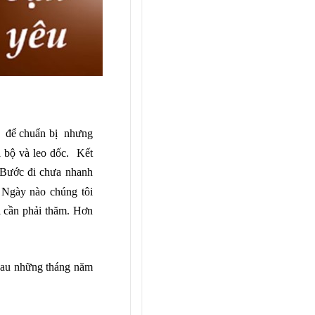
hứ để chuẩn bị nhưng
i bộ và leo dốc. Kết
 Bước đi chưa nhanh
. Ngày nào chúng tôi
 cần phải thă
m. H
ơn
 Sau những tháng năm