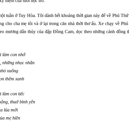
ỷ niệm của tuổi học trò.
một tuần ở Tuy Hòa. Tôi dành hết khoảng thời gian này để về Phú Th
g cho cha mẹ tôi và ở lại trong căn nhà thời thơ ấu. Xe chạy về Ph
heo mương dẫn thủy của đập Đồng Cam, dọc theo những cánh đồng 
t làm con nhớ
i, những nhọc nhằ
n
nh
ỏ xuốn
g
on thêm xan
h
 làm con tiế
c
ộng, thuở bình yê
n
ùa lúa mớ
i
của mẹ hiề
n