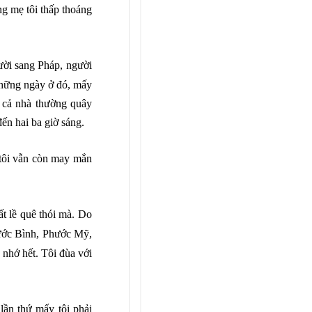
g mẹ tôi thấp thoáng
ười sang Pháp, người
những ngày ở đó, mấy
 cả nhà thường quây
ến hai ba giờ sáng
.
 tôi vẫn còn may mắn
ất lề quê thói mà. Do
Phước Bình, Phước Mỹ,
nhớ hết. Tôi đùa với
 lần thứ mấy tôi phải