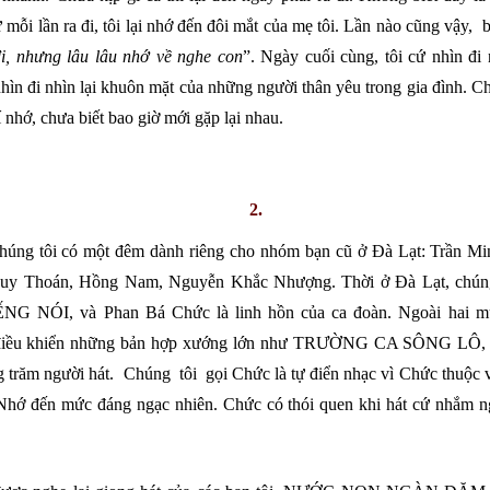
mỗi lần ra đi, tôi lại
nhớ đến đôi mắt của mẹ tôi. Lần nào cũng vậy, b
đi, nhưng lâu lâu nhớ về nghe con
”. Ngày cuối cùng, tôi cứ nhìn đi 
hìn đi nhìn lại khuôn mặt của những người thân yêu trong gia đình. Chỉ 
rí nhớ, chưa biết bao giờ mới gặp lại nhau.
2.
chúng tôi có m
ộ
t đêm dành riêng cho nhóm b
ạ
n cũ
ở
Đà L
ạ
t: Tr
ầ
n Mi
Duy Thoán, H
ồ
ng Nam, Nguy
ễ
n Kh
ắ
c Nh
ượ
ng. Th
ờ
i
ở
Đà L
ạ
t, chún
Ế
NG NÓI, và Phan Bá Ch
ứ
c là linh h
ồ
n c
ủ
a
ca đoàn. Ngoài hai m
i
ề
u khi
ể
n nh
ữ
ng b
ả
n h
ợ
p x
ướ
ng l
ớ
n nh
ư
TR
ƯỜ
NG CA SÔNG LÔ
g trăm ng
ườ
i hát. Chúng tôi g
ọ
i Ch
ứ
c là t
ự
đi
ể
n nh
ạ
c vì Ch
ứ
c thu
ộ
c 
 Nh
ớ
đ
ế
n m
ứ
c đáng ng
ạ
c nhiên. Ch
ứ
c có thói quen khi hát c
ứ
nh
ắ
m n