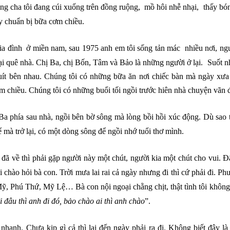
ng cha tôi đang cúi xuống trên đồng ruộng, mồ hôi nhễ nhại, thấy bón
y chuẩn bị bữa cơm chiều.
ia đình
ở miền nam, sau 1975 anh em tôi sống tản mác nhiều nơi, ng
ại quê nhà. Chị Ba, chị Bốn, Tâm và Bảo là những người ở lại. Suốt 
uít bên nhau. Chúng tôi có những bữa ăn nơi chiếc bàn mà ngày xưa
m chiều. Chúng tôi có những buổi tối ngồi
tr
ước hiên nhà chuyện vãn đ
Ba phía sau nhà, ngồi bên bờ sông mà lòng bồi hồi xúc động. Dù sao
 mà trở lại, có một dòng sông để ngồi nhớ tuổi thơ mình.
 đã về thì
phải gặp người này một chút, người kia một chút cho vui. Đ
i chào hỏi bà con. Trời mưa lai rai cả ngày nhưng đi thì cứ phải đi. 
, Phú Thứ, Mỹ Lệ… Bà con nội ngoại chằng chịt, thật tình tôi không 
 đâu thì anh đi đó, bảo chào ai thì anh chào
”.
 nhanh. Chưa kịp gì cả thì lại đến ngày phải ra đi. Không biết đây là