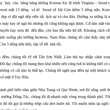
 bay của hãng hàng không Korean Air, lộ trình Virginia – Seoul 
Seoul mất 13 tiếng và từ Seoul về Sài Gòn thêm 5 tiếng nữa. Korea
 đẹp vì đội ngũ tiếp viên rất lịch sự và chu đáo.
Đường xa tưởng là 
ên máy bay sẽ ngủ bù nhưng rồi cũng không ngủ được. Cứ dán mắt và
 chuyến bay xem đã đến đâu, còn bao lâu nữa thì tới. Khoảng cách cứ 
ánh xuống phi trường Incheon, Nam Hàn, chúng tôi cảm thấy nhẹ 
Còn 5 tiếng nữa thôi, sắp về tới nhà rồi.
 đêm, chúng tôi về tới Tân Sơn Nhất. Làm thủ tục nhập cảnh xong
Đồ đạc chúng tôi mang theo khá nhiều nên cũng hơi lo không biết có cá
hông có cái nào bị thất lạc. Chúng tôi nghỉ qua đêm tại một khách 
 có mặt ở Tuy Hòa
.
ành phố biển nằm giữa Nha Trang và Qui Nhơn, nơi tôi sống suốt th
i trường Đông Tác, chúng tôi đi nhanh một vòng trong thành phố. Tôi
i đó tôi gọi là
những nhịp cầu đen buồn bã
. Tôi muốn nhìn lại ngô