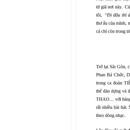
từ giã nơi này. Cứ 
tôi, “
Đi đâu thì 
thơ ấu của mình, n
cả chỉ còn trong t
Tr
ở
l
ạ
i Sài Gòn, 
Phan Bá Ch
ứ
c, 
trong ca đoàn TI
th
ể
dàn d
ự
ng và đ
THAO… v
ớ
i hàn
r
ấ
t nhi
ề
u bài hát.
theo dòng nh
ạ
c
.