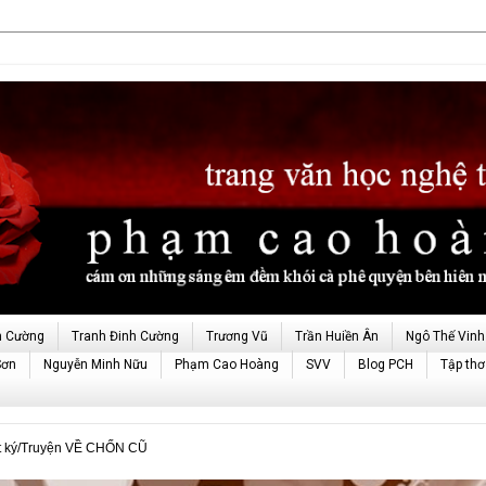
h Cường
Tranh Đinh Cường
Trương Vũ
Trần Huiền Ân
Ngô Thế Vinh
Sơn
Nguyễn Minh Nữu
Phạm Cao Hoàng
SVV
Blog PCH
Tập thơ
 ký/Truyện VỀ CHỐN CŨ