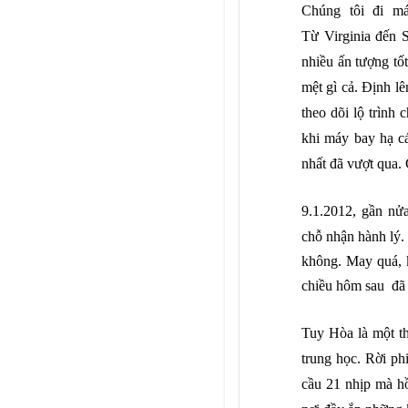
Chúng tôi đi máy
Từ Virginia đến 
nhiều ấn tượng tốt
mệt gì cả. Định l
theo dõi lộ trình
khi máy
bay hạ c
nhất đã vượt qua. 
9.1.2012, g
ần nửa
chỗ nhận hành lý. 
không. May quá, k
chiều hôm sau đã
Tuy Hòa là một th
trung học. Rời ph
cầu 21 nhịp mà hồ