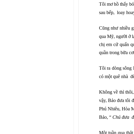
Tôi mơ hồ thấy bó
sau bếp, loay hoa
Cũng nh
ư nhiều g
qua Mỹ, người ở l
chị em cứ quấn q
quần trong bữa cơ
Tôi ra dòng sông 
có một quê nhà để
Không về thì thôi,
vậy, Bảo đưa tôi đ
Phú Nhiêu, Hòa Mỹ
Bảo, “
Chú đưa đi
Một tuần qua thật