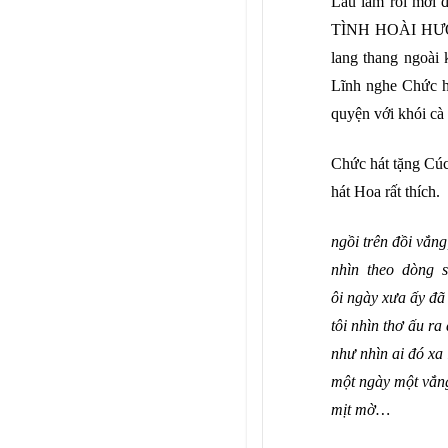
Lâu l
ắ
m r
ồ
i m
ớ
i 
TÌNH HOÀI H
Ư
lang thang ngoài
Lĩnh nghe Ch
ứ
c 
quy
ệ
n v
ớ
i khói c
Ch
ứ
c hát t
ặ
ng Cúc
hát Hoa r
ấ
t thích
.
ng
ồ
i trên đ
ồ
i v
ắ
ng
nhìn theo dòng 
ôi ngày x
ư
a
ấ
y đã
tôi nhìn th
ơ
ấ
u ra 
nh
ư
nhìn ai đó xa 
m
ộ
t ngày m
ộ
t v
ắ
n
m
ị
t m
ờ
…