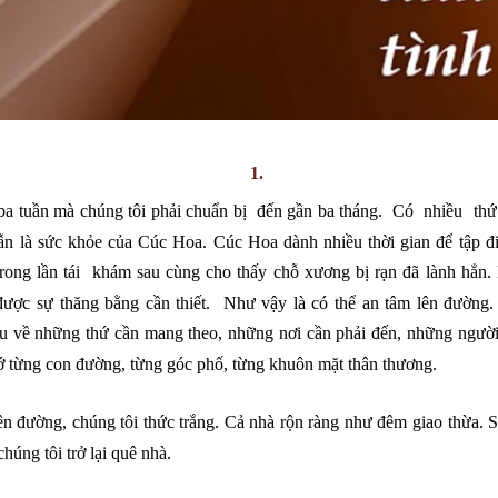
1.
ó ba tuần mà chúng tôi phải chuẩn bị đến gần ba tháng. Có nhiều t
ẫn là sức khỏe của Cúc Hoa. Cúc Hoa dành nhiều thời gian để tập đ
rong lần tái khám sau cùng
cho th
ấy chỗ xương bị rạn đã lành hẳn.
 được sự thăng bằng cần thiết. Như vậy là có thể an tâm lên đường
u về những thứ cần mang theo, những nơi cần phải đến, những người
 từng con đường, từng góc phố, từng khuôn mặt thân thương.
n đường, chúng tôi thức trắng. Cả nhà rộn ràng như đêm giao thừa.
húng tôi trở lại quê nhà.