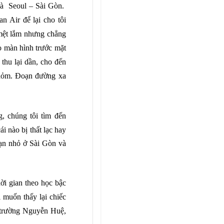
và Seoul – Sài Gòn.
n Air để lại cho tôi
mệt lắm nhưng chẳng
o màn hình trước mặt
thu lại dần, cho đến
nhỏm. Đoạn đường xa
, chúng tôi tìm đến
i nào bị thất lạc hay
sạn nhỏ ở Sài Gòn và
ời gian theo học bậc
 muốn thấy lại chiếc
i trường Nguyễn Huệ,