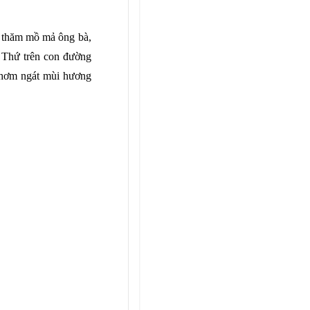
ứ thăm mồ mả ông bà,
ú Thứ trên con đường
thơm ngát mùi hương