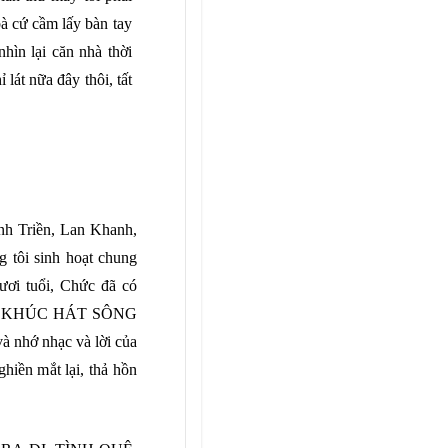
à cứ cầm lấy bàn tay
nhìn lại căn nhà thời
lát nữa đây thôi, tất
nh Tri
ề
n, Lan Khanh,
g tôi sinh ho
ạ
t chung
ươ
i tu
ổ
i, Ch
ứ
c đã có
, KHÚC HÁT SÔNG
và nh
ớ
nh
ạ
c và l
ờ
i c
ủ
a
ghi
ề
n m
ắ
t l
ạ
i, th
ả
h
ồ
n