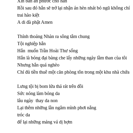
Xin ban ân phước cho hắn
Rồi sau đó hắn sẽ trở lại nhận án hèn nhát bỏ ngũ không chí
trai hào kiệt
A di đà phật Amen
Thỉnh thoảng Nhàn ra sông tắm chung
Tội nghiệp hắn
Hắn muốn Trần Hoài Thư sống
Hắn là bóng đại bàng che lấy những ngày lầm than cùa tôi
Nhưng hắn quá nghèo
Chỉ đủ tiền thuê một căn phòng tôn trong một khu nhà chứa
Lưng tội bị bom lửa thả rát trên đồi
Sức nóng làm bỏng da
lâu ngày thay da non
Lại thêm những lần ngâm mình phơi nắng
tróc da
để lại những mảng vá dị hợm