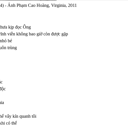
4) - Ảnh Phạm Cao Hoàng, Virginia, 2011
 chưa kịp đọc Ông
 vĩnh viễn không bao giờ còn được gặp
 nhỏ bé
uôn trùng
ắc
 độc
hia
hể vây kín quanh tôi
khi có thể