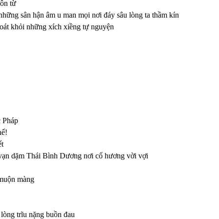
ôn từ
 những sân hận âm u man mọi nơi đáy sâu lòng ta thầm kín
hoát khỏi những xích xiềng tự nguyện
c Pháp
hể!
ết
 vạn dặm Thái Bình Dương nơi cố hương vời vợi
h
i muộn màng
lòng trĩu nặng buồn đau