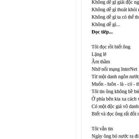
Không dễ gì giải độc ng
Không dễ gì thoát khỏi
Không dễ gì ta có thể t
Không dễ gì...
Đọc tiếp...
Tôi đọc rồi biết ông
Lặng lẽ
Âm thầm
Nhờ nối mạng InterNet
Từ một danh ngôn nướ
Muốn - luôn - là - có - t
Tôi tin ông không hề bi
Ở phía bên kia xa cách
Có một độc giả vô dan
Biết và đọc ông rất đỗ
Tôi vẫn tin
Ngày ông bỏ nước ra đi 