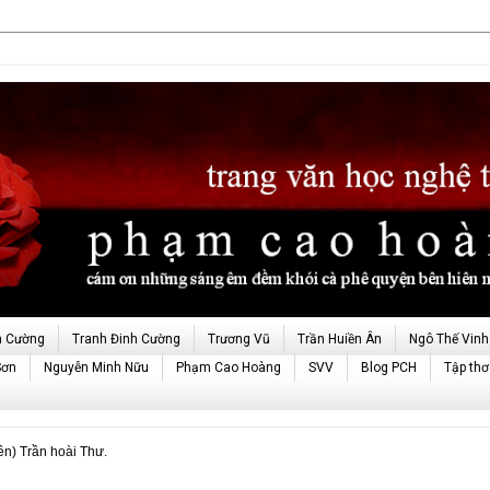
h Cường
Tranh Đinh Cường
Trương Vũ
Trần Huiền Ân
Ngô Thế Vinh
Sơn
Nguyễn Minh Nữu
Phạm Cao Hoàng
SVV
Blog PCH
Tập thơ
n) Trần hoài Thư.