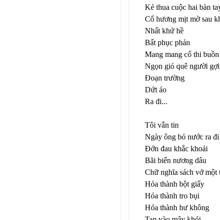
Kẻ thua cuộc hai bàn ta
Cố hương mịt mờ sau khó
Nhất khứ hề
Bất phục phản
Mang mang cổ thi buồn
Ngọn gió quê người gợ
Đoạn trường
Dứt áo
Ra đi...
Tôi vẫn tin
Ngày ông bỏ nước ra đi
Đớn đau khắc khoải
Bãi biển nương dâu
Chữ nghĩa sách vở một t
Hóa thành bột giấy
Hóa thành tro bụi
Hóa thành hư không
Tan vào mây khói