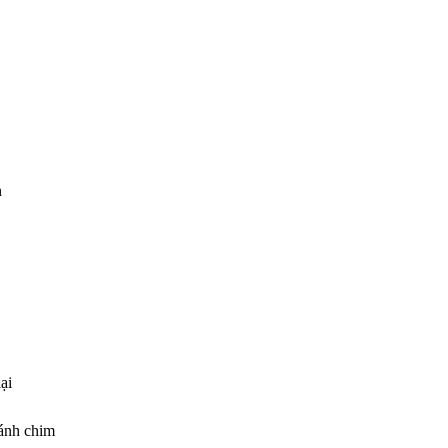
n
ại
cánh chim