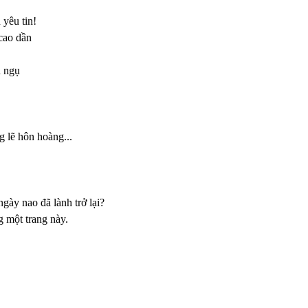
 yêu tin!
cao dần
ú ngụ
g lẽ hôn hoàng...
gày nao đã lành trở lại?
 một trang này.