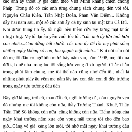
các anh ấy thoát ly gia đình theo Viêt Minh kháng chiến chống
Pháp. Trong đó có các anh từng chung sách chung đèn với tôi,
Nguyễn Châu Kiên, Trần Nhật Đoàn, Phan Văn Diệm... Không
đầy hai năm sau, một số các anh ấy đã hy sinh tại mật khu Cà Đú.
Khi được hung tin ấy, tôi ngồi bên thềm cửa tay bưng mặt khóc
rưng rưng. Mẹ tôi lại âu yếm vuốt tóc tôi:
"các anh ấy lớn tuổi hơn
con nhiều...Con đừng bắt chước các anh ấy để rồi mẹ phải sống
những ngày không có con, hiu quạnh một mình..."
Khi nói câu nói
đó mẹ tôi đâu có ngờ bốn mươi bảy năm sau, năm 1998, mẹ tôi qua
đời tại quê nhà trong lúc tôi sống lưu vong ở xứ người. Chắc chắn
trong phút lâm chung, mẹ tôi thế nào cũng nhớ đến tôi, nhất là
những phút giây âu yếm mẹ nắm lấy tay con dẫn con đi đến trường
trong ngày tựu trường đầu tiên
Bây giờ khung trời cũ, màu đất cũ, ngôi trường cũ, còn nguyên vẹn
đó nhưng mẹ tôi không còn nữa, thầy Trương
Thành Khuê, Thầy
Trần Thế Sô không còn nữa
cũng không còn nữa. Tiếng trống của
ngày khai trường năm
xưa
còn vọng mãi trong tôi cho đến bao
giờ...Càng về già, càng lớn tuổi, tôi nhớ mãi ngày khai trường đầu