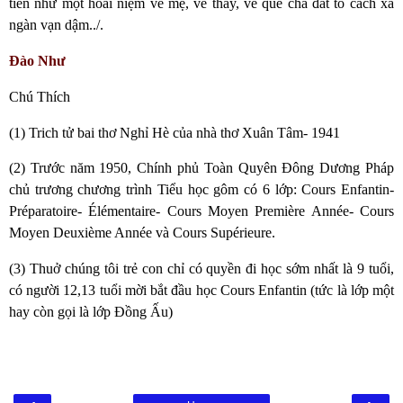
tiên như một hoài niệm về mẹ, về thầy, về quê cha đất tổ cách xa
ngàn vạn dậm../.
Đào Như
Chú Thích
(1) Trich tử bai thơ Nghỉ Hè của nhà thơ Xuân Tâm- 1941
(2) Trước năm 1950, Chính phủ Toàn Quyên Đông Dương Pháp
chủ trương chương trình Tiểu học gôm có 6 lớp: Cours Enfantin-
Préparatoire- Élémentaire- Cours Moyen Première Année- Cours
Moyen Deuxième Année và Cours Supérieure.
(3) Thuở chúng tôi trẻ con chỉ có quyền đi học sớm nhất là 9 tuổi,
có người 12,13 tuổi mời bắt đầu học Cours Enfantin (tức là lớp một
hay còn gọi là lớp Đồng Ấu)