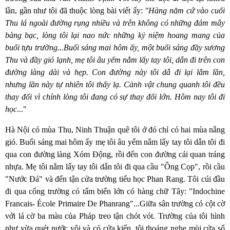
lần, gần như tôi đã thuộc lòng bài viết ấy:
"Hàng năm cứ vào cuối
Thu lá ngoài đường rụng nhiều và trên không có những đám mây
bàng bạc, lòng tôi lại nao nức những kỷ niệm hoang mang của
buổi tựu trường...Buổi sáng mai hôm ấy, một buổi sáng đầy sương
Thu và đầy gió lạnh, mẹ tôi âu yếm nắm lấy tay tôi, dẫn đi trên con
đường làng dài và hẹp. Con đường này tôi dẫ đi lại lắm lần,
nhưng lần này tự nhiên tôi thấy lạ. Cảnh vật chung quanh tôi đều
thay đổi vì chính lòng tôi đang có sự thay đổi lớn. Hôm nay tôi đi
học
..."
Hà Nội có mùa Thu, Ninh Thuận quê tôi ở đó chỉ có hai mùa nắng
gió. Buổi sáng mai hôm ấy mẹ tôi âu yếm nắm lấy tay tôi dẫn tôi đi
qua con đường làng Xóm Động, rồi đến con đường cái quan tráng
nhựa. Mẹ tôi nắm lấy tay tôi dẫn tôi đi qua cầu "Ông Cọp", rồi cầu
"Nước Đá" và đến tận cửa trường tiểu học Phan Rang. Tôi cúi đầu
đi qua cổng trường có tấm biển lớn có hàng chữ Tây: "Indochine
Francais- École Primaire De Phanrang"...Giữa sân trường có cột cờ
với lá cờ ba màu của Pháp treo tận chót vót. Trường của tôi hình
như vừa quét nước vôi và có cửa kiến, tôi thoáng nghe mùi cửa sổ