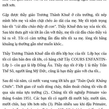
mới sơn.
Gặp được thầy giáo Trương Thành Khuê ở cửa trường, tôi nép
mình bên mẹ và nắm chặt chéo áo dài của mẹ. Mẹ tôi trịnh trọng
bảo tôi
"cúi đầu chào thầy đi con".
Thầy Khuê đưa tay xóa tóc tôi.
Sau khi thưa gửi vài lời ân cần với thầy, mẹ tôi cúi đầu chào thầy và
bà ra về. Tôi có cảm tưởng lần đầu tiên tôi xa mẹ. lòng tôi bâng
khuâng lạ thường gần như muốn khóc..
Thầy Trương Thành Khuê dẫn tôi đến lớp học của tôi
Lớp học của
tôi có tấm bản đen rất lớn, có hàng chữ Tây COURS ENFANTIN-
Lớp 1- còn gọi là lớp Đồng Ấu. Thầy dạy tôi ở lớp 1 là thầy Trần
Thế Sô, người làng Mỹ Đức, cũng là bạn thầy giáo với cha tôi...
Sau đó vài năm, cả nước vang vang lời kêu gọi
"Toàn Quốc Kháng
Chiến"
. Thời gian cứ xuôi dòng chảy, thấm thoát chúng tôi vừa đi
qua sáu mùa tựu trường (2).. Chúng tôi tốt nghiệp Primaire vào
tháng 6-năm 1951. Các bạn tôi có người đã mười bảy, mười tám,
mười chín, hay lớn hơn nữa (3). Phần nhiều sau khi đậu Primaire,