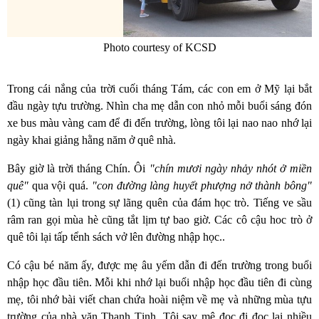
Photo courtesy of KCSD
Trong cái nắng của trời cuối tháng Tám, các con em ở Mỹ lại bắt
đầu ngày tựu trường. Nhìn cha mẹ dẫn con nhỏ mỗi buổi sáng đón
xe bus màu vàng cam để đi đến trường, lòng tôi lại nao nao nhớ lại
ngày khai giảng hằng năm ở quê nhà.
Bây giờ là trời tháng Chín. Ôi
"chín mươi ngày nhảy nhót ở miền
quê"
qua vội quá.
"con đường làng huyết phượng nở thành bông"
(1) cũng tàn lụi trong sự lãng quên của đám học trò. Tiếng ve sầu
râm ran gọi mùa hè cũng tắt lịm tự bao giờ. Các cô cậu hoc trò ở
quê tôi lại tấp tểnh sách vở lên đường nhập học..
Có cậu bé năm ấy, được mẹ âu yếm dẫn đi đến trường trong buổi
nhập học đầu tiên. Mỗi khi nhớ lại buổi nhập học đầu tiên đi cùng
mẹ, tôi nhớ bài viết chan chứa hoài niệm về mẹ và những mùa tựu
trường của nhà văn Thanh Tịnh. Tôi say mê đọc đi đọc lại nhiều