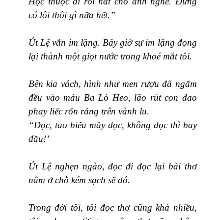
Học thuộc đi rồi hát cho anh nghe. Đừng
có lôi thôi gì nữa hết.”
Út Lệ vẫn im lặng. Bây giờ sự im lặng đọng
lại thành một giọt nước trong khoé mắt tôi.
Bên kia vách, hình như men rượu đã ngấm
đều vào máu Ba Lò Heo, lão rút con dao
phay liếc rổn rảng trên vành lu.
“Đọc, tao biểu mầy đọc, không đọc thì bay
đầu!’
Út Lệ nghẹn ngào, đọc đi đọc lại bài thơ
nằm ở chỗ kém sạch sẽ đó.
Trong đời tôi, tôi đọc thơ cũng khá nhiều,