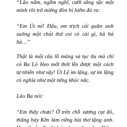
“Lão nằm, ngẫm nghĩ, cười sằng sặc một
mình rồi trổ miếng đòn bí hiểm đó ra:
“Em Út nè! Đâu, em trịch cái quần anh
xuống một chút thử coi có cái gì, hà hà
hà…”
Thật là một câu lỗ mãng và tục tĩu mà chỉ
có Ba Lò Heo mới thốt lên được một cách
tự nhiên như vậy! Út Lệ im lặng, sự im lặng
có nghĩa như một tiếng khóc nấc.
Lão Ba nói:
“Em thấy chưa? Ở trên chỗ xương cụt đó,
thằng bảy Kền làm riêng bài thơ tặng anh.