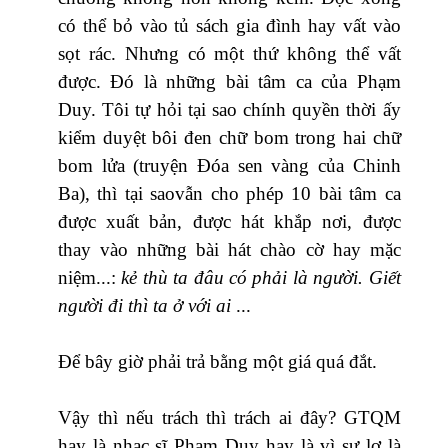
có thể bỏ vào tủ sách gia đình hay vất vào
sọt rác. Nhưng có một thứ không thể vất
được. Đó là những bài tâm ca của Phạm
Duy. Tôi tự hỏi tại sao chính quyền thời ấy
kiểm duyệt bôi đen chữ bom trong hai chữ
bom lửa (truyện Đóa sen vàng của Chinh
Ba), thì tại saovẫn cho phép 10 bài tâm ca
được xuất bản, được hát khắp nơi, được
thay vào những bài hát chào cờ hay mặc
niệm...:
kẻ thù ta đâu có phải là người. Giết
người đi thì ta ở với ai
...
Để bây giờ phải trả bằng một giá quá đắt.
Vậy thì nếu trách thì trách ai đây? GTQM
hay là nhạc sĩ Phạm Duy hay là vì sự lơ là