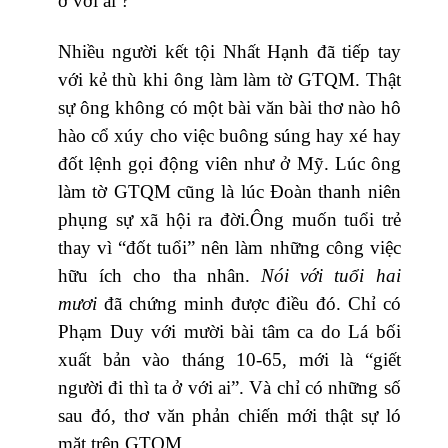
ở với ai ?
Nhiều người kết tội Nhất Hạnh đã tiếp tay
với kẻ thù khi ông làm làm tờ GTQM. Thật
sự ông không có một bài văn bài thơ nào hô
hào cổ xúy cho việc buông súng hay xé hay
đốt lệnh gọi động viên như ở Mỹ. Lúc ông
làm tờ GTQM cũng là lúc Đoàn thanh niên
phụng sự xã hội ra đời.Ông muốn tuổi trẻ
thay vì “đốt tuổi” nên làm những công việc
hữu ích cho tha nhân.
Nói với tuổi hai
mươi
đã chứng minh được điều đó. Chỉ có
Phạm Duy với mười bài tâm ca do Lá bối
xuất bản vào tháng 10-65, mới là “giết
người đi thì ta ở với ai”. Và chỉ có những số
sau đó, thơ văn phản chiến mới thật sự ló
mặt trên GTQM.