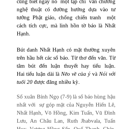
cũng biết ngay nó một tạp chí văn chương
nghệ thuật có đường hướng dựa vào tư
tưởng Phật giáo, chống chiến tranh một
cách tích cực, mà linh hồn tờ báo là Nhất
Hạnh.
Bút danh Nhất Hạnh có mặt thường xuyên
trên hầu hết các số báo. Từ thơ đến văn. Từ
tâm bút đến luận thuyết hay tiểu luận.
Hai tiểu luận dài là
Nẽo về của ý
và
Nói với
tuổi 20
được đăng nhiều kỳ.
Số xuân Bính Ngọ (7-9) là số báo hùng hậu
nhất với sự góp mặt của Nguyễn Hiến Lê,
Nhất Hạnh, Võ Hồng, Kim Tuấn, Vũ Đình
Lưu, An Châu Lan, Ruth Jhabvala, Tuấn
Huy, Vương Hồng Sển, Quế Thanh, Chín,