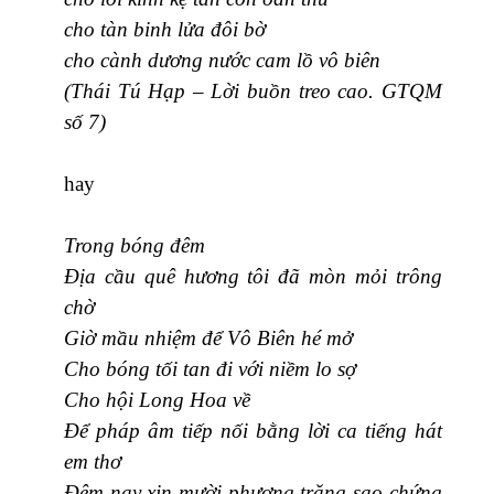
cho tàn binh lửa đôi bờ
cho cành dương nước cam lồ vô biên
(Thái Tú Hạp – Lời buồn treo cao. GTQM
số 7)
hay
Trong bóng đêm
Địa cầu quê hương tôi đã mòn mỏi trông
chờ
Giờ mầu nhiệm để Vô Biên hé mở
Cho bóng tối tan đi với niềm lo sợ
Cho hội Long Hoa về
Để pháp âm tiếp nối bằng lời ca tiếng hát
em thơ
Đêm nay xin mười phương trăng sao chứng