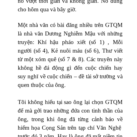
nó vượt thời gian và không gian. Nó đúng
cho hôm qua và bây giờ.
Một nhà văn có bài đăng nhiều trên GTQM
là nhà văn Dương Nghiễm Mậu với những
truyện: Khí hậu pháo xiết (số 1) , Mỗi
người (số 4), Kẻ nuôi máu (số 6), Thư viết
từ một xóm quê (số 7 & 8). Các truyên này
không hề đá động gì đến cuộc chiến hay
suy nghĩ về cuộc chiến – đề tài sở trường và
quen thuộc của ông.
Tôi không hiểu tại sao ông lại chọn GTQM
để mà gởi trao những đứa con tinh thần của
ông, trong khi ông đã từng cảnh báo về
hiểm họa Cọng Sản trên tạp chí Văn Nghệ
trước đó 3 năm. Hay là ông đã mất niềm tin