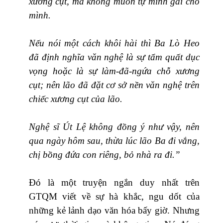
xương cụt, mà không muốn tự mình gãi cho
mình.
Nếu nói một cách khôi hài thì Ba Lò Heo
đã định nghĩa văn nghệ là sự tẩm quất dục
vọng hoặc là sự làm-đã-ngứa chỗ xương
cụt; nên lão đã đặt cơ sở nền văn nghệ trên
chiếc xương cụt của lão.
Nghệ sĩ Út Lệ không đồng ý như vậy, nên
qua ngày hôm sau, thừa lúc lão Ba đi vắng,
chị bồng đứa con riêng, bỏ nhà ra đi.”
Đó là một truyện ngắn duy nhất trên
GTQM viết về sự hà khắc, ngu dốt của
những kẻ lảnh dạo văn hóa bấy giờ. Nhưng