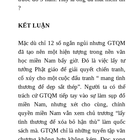
?
KẾT LUẬN
Mặc dù chỉ 12 số ngắn ngủi nhưng GTQM
đã tạo nên một hiện tượng trong nền văn
học miền Nam bấy giờ. Đó là việc lấy tư
tưởng Phật giáo để giải quyết chiến tranh,
cổ xúy cho một cuộc đấu tranh “ mang tình
thương để dẹp sắt thép”. Người ta có thể
trách cứ GTQM tiếp tay vào sự làm sụp đổ
miền Nam, nhưng xét cho cùng, chính
quyền miền Nam vẫn xem chủ trương “lấy
tình thương để xóa bỏ hận thù” làm quốc
sách mà. GTQM chỉ là những tuyển tập văn
chương không hơn không kém. Đọc xong