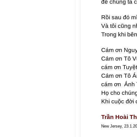
để chúng ta 
Rồi sau đó m
Và tôi cũng n
Trong khi bên
Cám ơn Ngu
Cám ơn Tô V
cám ơn Tuyệt
Cám ơn Tô Á
cám ơn Ánh 
Họ cho chúng
Khi cuộc đời 
Trần Hoài T
New Jersey, 23.1.2