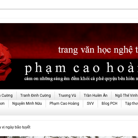
h Cường
Tranh Đinh Cường
Trương Vũ
Trần Huiền Ân
Ngô Thế Vinh
Sơn
Nguyễn Minh Nữu
Phạm Cao Hoàng
SVV
Blog PCH
Tập thơ
vị ngày bão tuyết