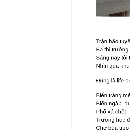
Trận bão tuy
Bà thị trưởn
Sáng nay tôi 
Nhìn qua khun
Đúng là life o
Biển trắng 
Biển ngập đ
Phố xá chết
Trường học 
Chợ búa treo 