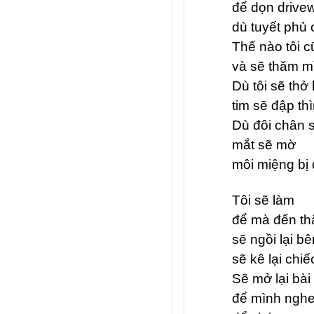
để dọn drive
dù tuyết phủ 
Thế nào tôi 
và sẽ thăm m
Dù tôi sẽ thở
tim sẽ đập th
Dù đôi chân s
mắt sẽ mờ
môi miệng bị 
Tôi sẽ làm
để mà đến t
sẽ ngồi lại b
sẽ kê lại chi
Sẽ mở lại b
để mình ngh