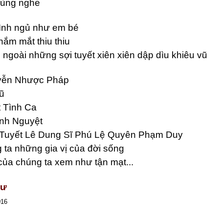
cùng nghe
ình ngủ như em bé
hắm mắt thiu thiu
 ngoài những sợi tuyết xiên xiên dập dìu khiêu vũ
yễn Nhược Pháp
ũ
 Tình Ca
nh Nguyệt
Tuyết Lê Dung Sĩ Phú Lệ Quyên Phạm Duy
 ta những gia vị của đời sống
của chúng ta xem như tận mạt...
hư
016