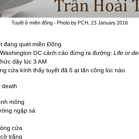
Tuyết ở miền đông - Photo by PCH, 23 January 2016
ết đang quét miền Đông
g Washington DC cảnh cáo đừng ra đường:
Life or d
thức dậy lúc 3 AM
g cửa kính thấy tuyết đã ồ ạt tấn công lúc nào
r death
mênh mông
ường ngập sá
đóng cửa
cờ trắng