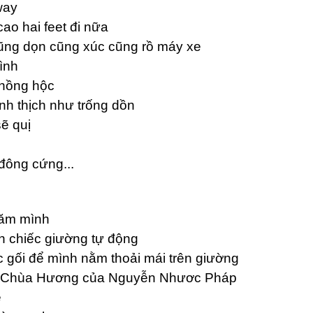
way
cao hai feet đi nữa
cũng dọn cũng xúc cũng rồ máy xe
ình
 hồng hộc
ình thịch như trống dồn
ẽ quị
đông cứng...
hăm mình
ên chiếc giường tự động
ếc gối để mình nằm thoải mái trên giường
ài Chùa Hương của Nguyễn Nhươc Pháp
e