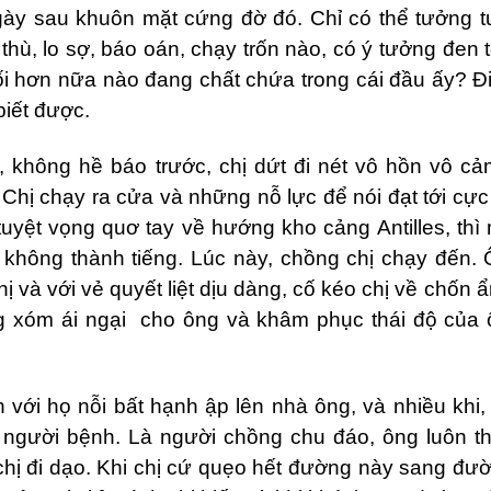
gày sau khuôn mặt cứng đờ đó. Chỉ có thể tưởng t
thù, lo sợ, báo oán, chạy trốn nào, có ý tưởng đen t
ối hơn nữa nào đang chất chứa trong cái đầu ấy? Đ
biết được.
, không hề báo trước, chị dứt đi nét vô hồn vô cả
 Chị chạy ra cửa và những nỗ lực để nói đạt tới cự
 tuyệt vọng quơ tay về hướng kho cảng Antilles, thì
 không th
à
nh tiếng. Lúc này, chồng chị chạy đến.
hị và với vẻ quyết liệt dịu dàng, cố kéo chị về chốn 
g xóm ái ngại
cho ông và khâm phục thái độ của 
h với họ nỗi bất hạnh ập lên nhà ông, và nhiều khi
người bệnh. Là người chồng chu đáo, ông luôn t
 chị đi dạo. Khi chị cứ quẹo hết đường này sang đư