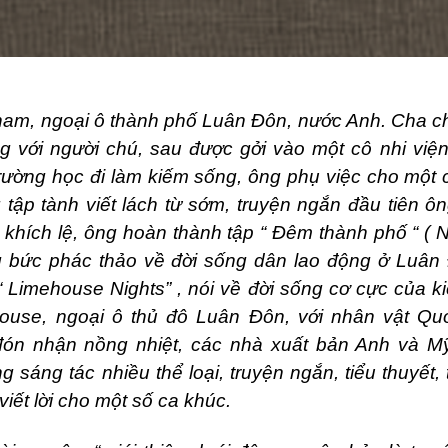
ham, ngoại ô thành phố Luân Đôn, nước Anh. Cha chế
g với người chú, sau được gởi vào một cô nhi viện
 trường học đi làm kiếm sống, ông phụ việc cho một
tập tành viết lách từ sớm, truyện ngắn đầu tiên ôn
 khích lệ, ông hoàn thành tập “ Đêm thành phố “ (
N
bức phác thảo về đời sống dân lao động ở Luân 
“
Limehouse Nights
” , nói về đời sống cơ cực của 
ouse, ngoại ô thủ đô Luân Đôn, với nhân vật Qu
ón nhận nồng nhiệt, các nhà xuất bản Anh và Mỹ
 sáng tác nhiều thể loại, truyện ngắn, tiểu thuyết, t
viết lời cho một số ca khúc.