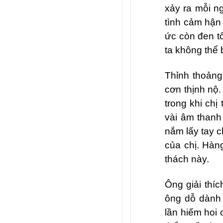
xảy ra mỗi n
tình cảm hận 
ức còn đen t
ta không thể 
Thỉnh thoảng
cơn thịnh nộ.
trong khi chị
vài âm thanh
nắm lấy tay c
của chị. Hàn
thách này.
Ông giải thíc
ông dỗ d
à
nh
lần hiếm hoi