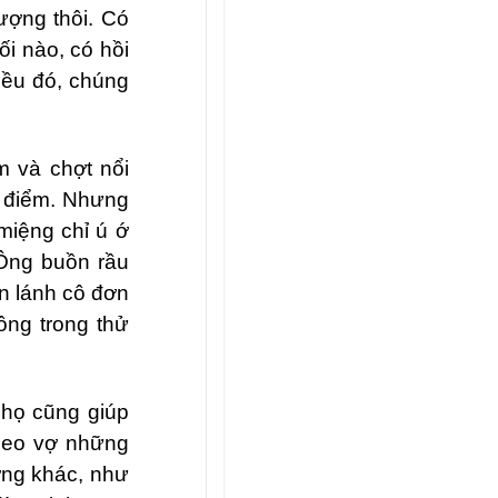
ượng thôi. Có
ối nào, có hồi
iều đó, chúng
m và chợt nổi
c điểm. Nhưng
 miệng chỉ ú ớ
 Ông buồn rầu
ẩn lánh cô đơn
ông trong thử
, họ cũng giúp
heo vợ những
ờng khác, như