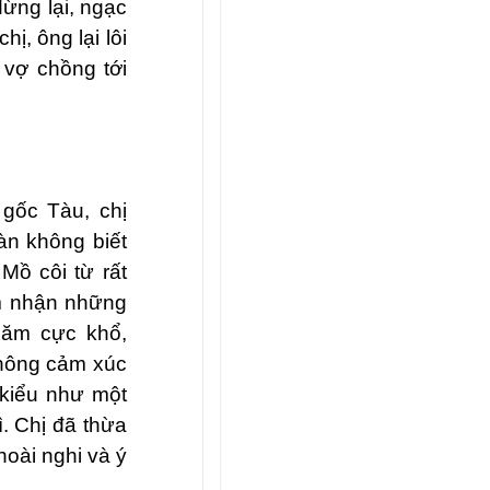
dừng lại, ngạc
ị, ông lại lôi
 vợ chồng tới
gốc Tàu, chị
àn không biết
Mồ côi từ rất
ảm nhận những
năm cực khổ,
không cảm xúc
, kiểu như một
. Chị đã thừa
oài nghi và ý