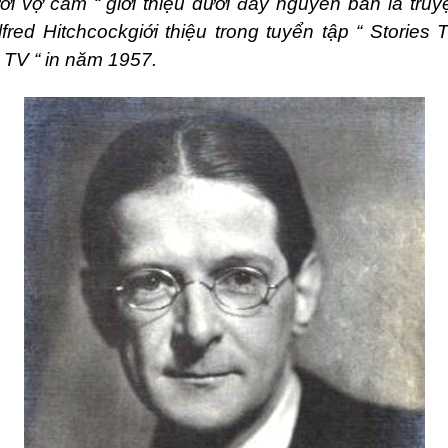
ời vợ câm “ giới thiệu dưới đây nguyên bản là tru
lfred Hit
chcockgiới thiệu trong tuyển tập “
Stories 
n TV
“ in năm 1957.