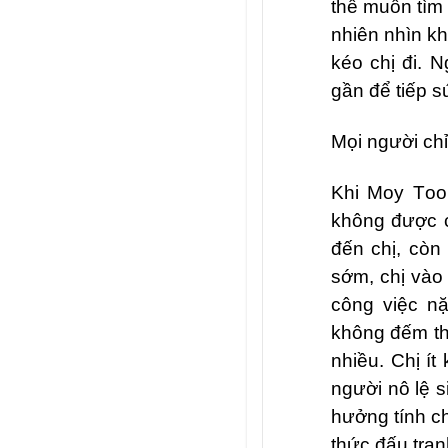
thể muốn tìm 
nhiên nhìn kh
kéo chị đi. 
gần để tiếp s
Mọi người chỉ
Khi Moy T
o
không được c
đến chị, còn 
sớm, chị vào
công việc n
không đếm th
nhiều. Chị ít
người nô lệ s
hưởng tính c
thức đấu tra