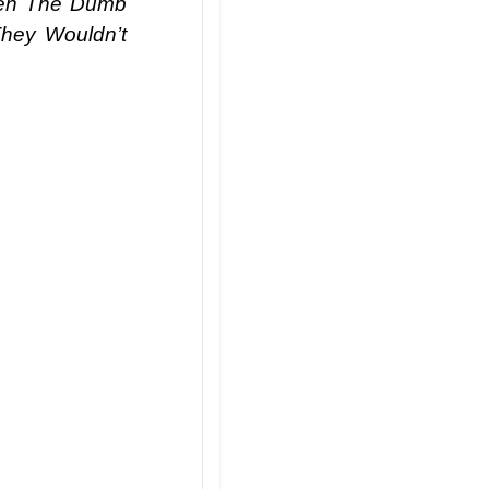
yện
The Dumb
They Wouldn’t