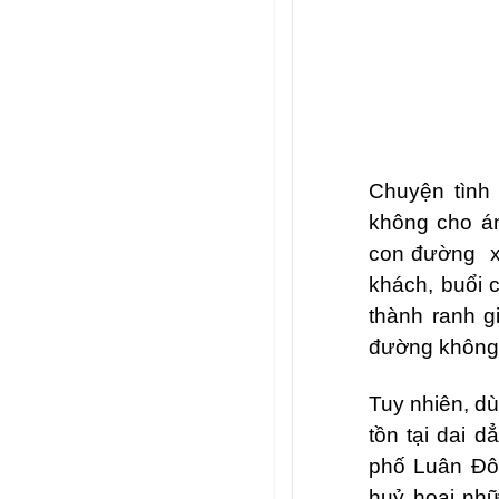
Chuyện tình 
không cho á
con đường
khách, buổi 
thành ranh g
đường không d
Tuy nhiên, dù
tồn tại dai 
phố Luân Đôn
huỷ hoại nhữ