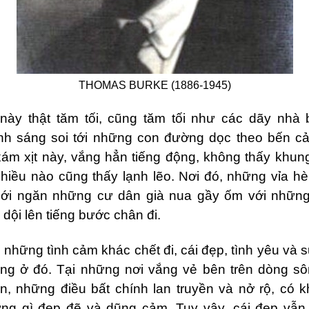
THOMAS BURKE (1886-1945)
này thật tăm tối, cũng tăm tối như các dãy nhà
nh sáng soi tới những con đường dọc theo bến c
xám xịt này, vắng hẳn tiếng động, không thấy khun
chiều nào cũng thấy lạnh lẽo. Nơi đó, những vỉa hè
iới ngăn những cư dân gi
à
nua gầy ốm vớ
i nh
ững
ội lên tiếng bước chân đi.
 những tình cảm khác chết đi, cái đẹp, tình yêu và 
dẳng ở đó. Tại những nơi vắng vẻ bên trên dòng s
, những điều bất chính lan truyền và nở rộ, có
ng gì đẹp đẽ và dũng cảm. Tuy vậy, cái đẹp vẫn 