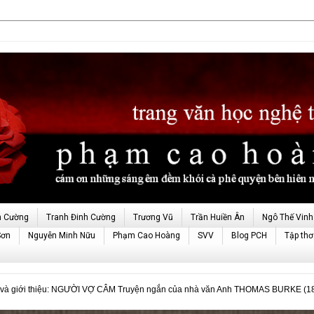
h Cường
Tranh Đinh Cường
Trương Vũ
Trần Huiền Ân
Ngô Thế Vinh
Sơn
Nguyễn Minh Nữu
Phạm Cao Hoàng
SVV
Blog PCH
Tập thơ
à giới thiệu: NGƯỜI VỢ CÂM Truyện ngắn của nhà văn Anh THOMAS BURKE (1