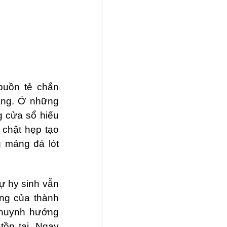
 buồn tẻ chắn
ảng. Ở những
g cửa sổ hiếu
 chật hẹp tạo
 mảng đá lót
sự hy sinh vẫn
ông của thành
 khuynh hướng
tồn tại. Ngay