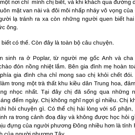
một nơi chỉ
mình chị biết, và khi khách qua đường 
uôn mặt van nài và đôi môi nhấp nháy vô vọng của ch
Người lạ tránh ra xa còn những người quen biết hai
ức ông.
 biết có thế. Còn đây là toàn bộ câu chuyện.
on
sinh ra ở Poplar,
t
ừ người mẹ gốc Anh và cha 
hào đón nồng nhiệt lắm. Bên gia đình mẹ hoàn to
phía gia đình cha chỉ mong sao chị khỏi chết đói. 
 làm trong một trà thất khu kiều dân Trung hoa, đ
ặng nhọc nhất. Tại đây chị đã sống qua những 
áng đếm ngày. Chị không nghĩ ngợi gì nhiều. Chị 
 khi hỏi chuyện gì. Có thể chị hài lòng với số phận
inh ra trong cảnh đoạ đày và không được học hỏi gì
hịu đựng của người phương Đông nhiều hơn là tính h
nh của người phương Tây.