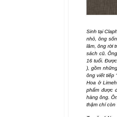
Sinh tại Clap
nhỏ, ông sốn
lăm, ông rời
sách cũ. Ông 
16 tuổi. Được
),
gồm những 
ông viết tiếp 
Hoa ở Limeh
phẩm được đ
hàng ông. Ông
thậm chí còn 