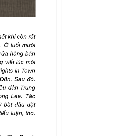
t khi còn rất
. Ở tuổi mười
 cửa hàng bán
g viết lúc mới
ights in Town
Đôn. Sau đó,
kiều dân Trung
ong L
ee.
Tác
 bắt đầu đặt
iểu luận, thơ,