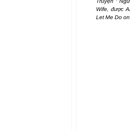
Truyện “ Ngư
Wife,
được
A
Let Me Do o