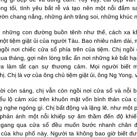
óng tối, tình yêu bắt rễ và tạo nên một nỗi đắm sa
ờn chang nắng, những ánh trăng soi, những khúc 
g những con đường buồn tênh như thế, cách xa k
một tiệm giặt ủi của người Tàu. Bao nhiêu năm dài, 
gồi nơi chiếc cửa sổ phía trên của tiệm. Chị ngồi
qua tháng, gợi nên lòng trắc ẩn nơi những kẻ bất 
a làm tắt cạn sự thương cảm. Mọi người biết 
ị. Chị là vợ của ông chủ tiệm giặt ủi, ông Ng Yong, v
ời còn sáng, chị vẫn còn ngồi nơi cửa sổ và nỗi 
iểu lộ cảm xúc trên khuôn mặt vốn b
ì
nh thản của c
g nghe ngóng gì. Chị bất động và lặng lẽ, như một 
 phản ánh một nỗi khiếp sợ âm thầm đến độ khi
 ngang qua cửa sổ đều muốn bước nhanh chân đ
của khu phố này. Người ta không bao giờ biết đ