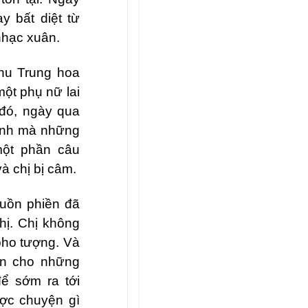
y bất diệt từ
nhạc xuân.
hu Trung hoa
một phụ nữ lai
 đó, ngày qua
hạnh mà những
một phần câu
à chị bị câm.
buồn phiền đã
hị. Chị không
pho tượng. Và
ến cho những
ể sớm ra tới
ược chuyện gì