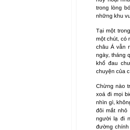
trong lòng b
những khu vư
Tại một tron
một chút, có 
châu Á vẫn n
ngày, tháng 
khổ đau chư
chuyện của ch
Chừng nào tr
xoá đi mọi b
nhìn gì, khôn
đôi mắt nhỏ
người lạ đi
đường chính 