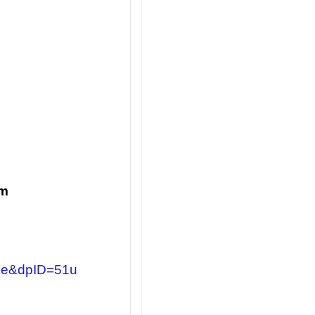
am
ke&dpID=51u