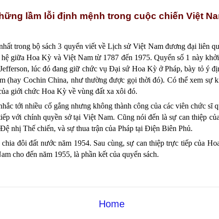
hững lầm lỗi định mệnh trong cuộc chiến Việt N
nhất trong bộ sách 3 quyển viết về Lịch sử Việt Nam đương đại liên q
hệ giữa Hoa Kỳ và Việt Nam từ 1787 đến 1975. Quyển số 1 này khởi 
efferson, lúc đó đang giữ chức vụ Đại sứ Hoa Kỳ ở Pháp, bày tỏ ý đ
m (hay Cochin China, như thường được gọi thời đó). Có thể xem sự k
của giới chức Hoa Kỳ về vùng đất xa xôi đó.
hắc tới nhiều cố gắng nhưng không thành công của các viên chức sĩ 
tiếp với chính quyền sở tại Việt Nam. Cũng nói đến là sự can thiệp c
Đệ nhị Thế chiến, và sự thua trận của Pháp tại Điện Biên Phủ.
chia đôi đất nước năm 1954. Sau cùng, sự can thiệp trực tiếp của H
am cho đến năm 1955, là phần kết của quyển sách.
Home