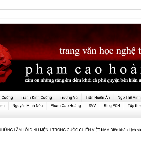
h Cường
Tranh Đinh Cường
Trương Vũ
Trần Huiền Ân
Ngô Thế Vinh
Sơn
Nguyễn Minh Nữu
Phạm Cao Hoàng
SVV
Blog PCH
Tập thơ
NHỮNG LẦM LỖI ĐỊNH MỆNH TRONG CUỘC CHIẾN VIỆT NAM Biên khảo Lịch sử - C