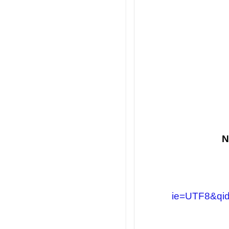
N
ie=UTF8&qid