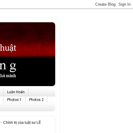
Luân Hoán
Photos 1
Photos 2
hính trị của luật sư LÊ