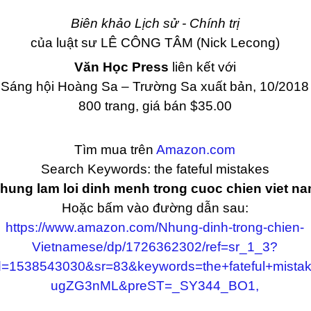
Biên khảo Lịch sử - Chính trị
của luật sư LÊ CÔNG TÂM (Nick Lecong)
Văn Học Press
liên kết với
Sáng hội Hoàng Sa – Trường Sa xuất bản, 10/2018
800 trang, giá bán $35.00
Tìm mua trên
Amazon.com
Search Keywords: the fateful mistakes
hung lam loi dinh menh trong cuoc chien viet n
Hoặc bấm vào đường dẫn sau:
https://www.amazon.com/Nhung-dinh-trong-chien-
Vietnamese/dp/1726362302/ref=sr_1_3?
=1538543030&sr=83&keywords=the+fateful+mista
ugZG3nML&preST=_SY344_BO1,