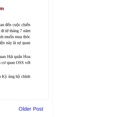
am
uan đến cuộc chiến
đi từ tháng 7 năm
ịnh muốn mua thóc
iện này là sự quan
quan Hải quân Hoa
ủa cơ quan OSS với
oa Kỳ ủng hộ chính
Older Post