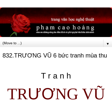
▼
832.TRƯƠNG VŨ 6 bức tranh mùa thu
T r a n h
ƯƠ
TR
NG V
Ũ