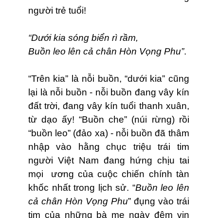
người trẻ tuổi!
“Dưới kia sóng biển rì rầm,
Buồn leo lên cả chân Hòn Vọng Phu”
.
“Trên kia” là nỗi buồn, “dưới kia” cũng
lại là nỗi buồn - nỗi buồn đang vây kín
đất trời, đang vây kín tuổi thanh xuân,
từ dạo ấy! “Buồn che” (núi rừng) rồi
“buồn leo” (đảo xa) - nỗi buồn đã thâm
nhập vào hằng chục triệu trái tim
người Việt Nam đang hứng chịu tai
mọi
ương của cuộc chiến chính tàn
khốc nhất trong lịch sử. “
Buồn leo lên
cả chân Hòn Vọng Phu
” đụng vào trái
tim của những bà mẹ ngày đêm vịn