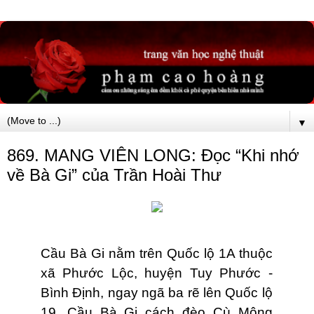
▼
869. MANG VIÊN LONG: Đọc “Khi nhớ
về Bà Gi” của Trần Hoài Thư
Cầu Bà Gi nằm trên Quốc lộ 1A thuộc
xã Phước Lộc, huyện Tuy Phước -
Bình Định, ngay ngã ba rẽ lên Quốc lộ
19. Cầu Bà Gi cách đèo Cù Mông