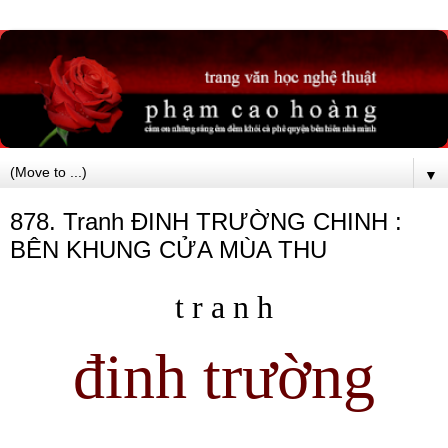
▼
878. Tranh ĐINH TRƯỜNG CHINH :
BÊN KHUNG CỬA MÙA THU
t r a n h
đinh trường