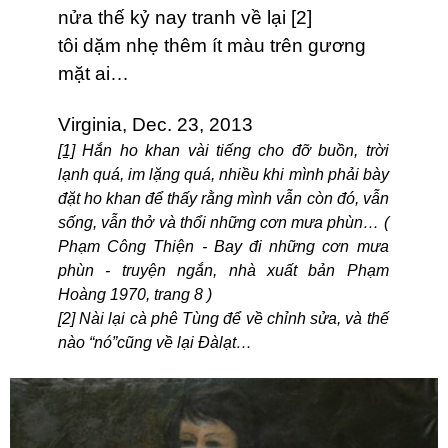
nửa thế kỷ nay tranh về lại [2]
tôi dặm nhẹ thêm ít màu trên gương
mặt ai…
Virginia, Dec. 23, 2013
[1]
Hắn ho khan vài tiếng cho đỡ buồn, trời
lạnh quá, im lặng quá, nhiều khi mình phải bày
đặt ho khan để thấy rằng mình vẫn còn đó, vẫn
sống, vẫn thở và thổi những cơn mưa phùn… (
Phạm Công Thiện - Bay đi những cơn mưa
phùn - truyện ngắn, nhà xuất bản Phạm
Hoàng 1970, trang 8 )
[2] Nài lại cà phê Tùng để về chỉnh sửa, và thế
nào “nó”cũng về lại Đàlạt…