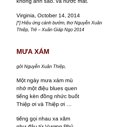
không ánh sao. và nước mắt.
Virginia, October 14, 2014
[*]
Hiệu ứng cánh bướm
, thơ Nguyễn Xuân
Thiệp, Trẻ – Xuân Giáp Ngọ 2014
MƯA XÁM
gởi Nguyễn Xuân Thiệp,
Một ngày mưa xám mù
nhớ một điệu blues quen
tiếng kèn đồng nhức buốt
Thiệp ơi và Thiệp ơi …
tiếng gọi nhau xa xăm
như đâu từ Vương Phủ