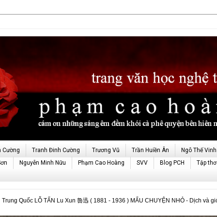
h Cường
Tranh Đinh Cường
Trương Vũ
Trần Huiền Ân
Ngô Thế Vinh
Sơn
Nguyễn Minh Nữu
Phạm Cao Hoàng
SVV
Blog PCH
Tập thơ
ăn Trung Quốc LỖ TẤN Lu Xun 魯迅 ( 1881 - 1936 ) MẨU CHUYỆN NHỎ - Dịch và g