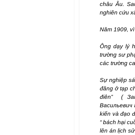
châu Âu. Sa
nghiên cứu xã
Năm 1909, vì 
Ông dạy lý h
trường sư ph
các trường c
Sự nghiệp sán
đăng ở tạp ch
điên” ( За
Васильевич Г
kiến và đạo 
“ bách hại cu
lên án lịch s