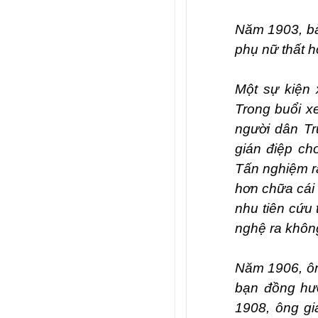
Năm 1903, bà 
phụ nữ thất 
Một sự kiện 
Trong buổi x
người dân Tr
gián điệp ch
Tấn nghiệm r
hơn chữa cái 
nhu tiên cứu 
nghệ ra không
Năm 1906, ôn
bạn đồng hư
1908, ông g