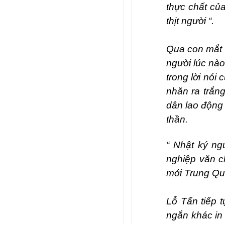
thực chất của
thịt người “.
Qua con mắt n
người lúc nào
trong lời nói
nhăn ra trắng
dân lao động 
thần.
“ Nhật ký ng
nghiệp văn 
mới Trung Quố
Lỗ Tấn tiếp 
ngắn khác in 