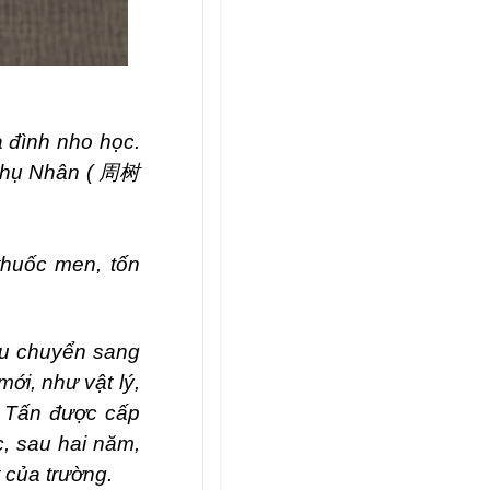
a đình nho học.
 Thụ Nhân (
周树
thuốc men, tốn
au chuyển sang
ới, như vật lý,
ỗ Tấn được cấp
c, sau hai năm,
 của trường.