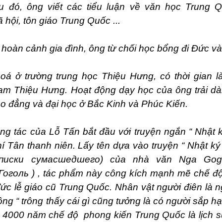
u đó, ông viết các tiểu luận về văn học Trung 
 hội, tôn giáo Trung Quốc ...
hoàn cảnh gia đình, ông từ chối học bổng đi Đức và
oá ở trường trung học Thiệu Hưng, có thời gian l
ạm Thiệu Hưng. Hoạt động dạy học của ông trải dài
ao đẳng và đại học ở Bắc Kinh và Phúc Kiến.
g tác của Lỗ Tấn bắt đầu với truyện ngắn “ Nhật k
í Tân thanh niên. Lấy tên dựa vào truyện “ Nhật k
писки сумасшедшего) của nhà văn Nga Gog
оголь ) , tác phẩm này công kích mạnh mẽ chế độ
đức lễ giáo cũ Trung Quốc. Nhân vật người điên là
ồng “ trông thấy cái gì cũng tưởng là có người sắp hạ
ử 4000 năm chế độ phong kiến Trung Quốc là lịch sử