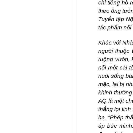
chỉ tiếng hò 
theo ông tướn
Tuyển tập Nột
tác phẩm nổi 
Khác với Nhật
người thuộc 
ruộng vườn, 
nổi một cái t
nuôi sống bả
mặc, lại bị n
khinh thường 
AQ là một chu
thắng lợi tin
hạ. “Phép thắ
áp bức mình