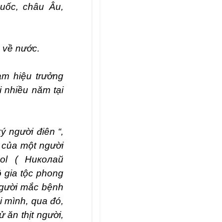
Quốc, châu Âu,
 về nước.
àm hiệu trưởng
 nhiều năm tại
ý người điên “,
ý của một người
ol ( Николай
 gia tộc phong
 người mắc bệnh
i mình, qua đó,
 ăn thịt người,