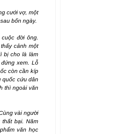
ng cưới vợ, một
 sau bốn ngày.
g cuộc đời ông.
 thấy cảnh một
ì bị cho là làm
g đứng xem. Lỗ
uốc còn cần kíp
ứu quốc cứu dân
h thì ngoài văn
Cùng vài người
 thất bại. Năm
c phẩm văn học