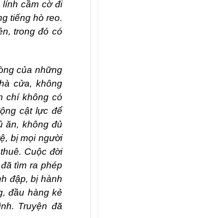
 lính cầm cờ đi
ng tiếng hò reo.
ện, trong đó có
 lòng của những
nhà cửa, không
m chí không có
động cật lực để
ủ ăn, không đủ
ệ, bị mọi người
 thuê. Cuộc đời
 đã tìm ra phép
ánh đập, bị hành
ng, đầu hàng kẻ
nh. Truyện đã