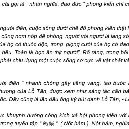
 cái gọi là “ nhân nghĩa, đạo đức “ phong kiến chỉ 
gười điên, cuộc sống dưới chế độ phong kiến thật 
 cũng nơm nớp đề phòng, người với người là lang só
 của họ có thuốc độc, trong giọng cười của họ có da
 hếu. Toàn là bọn ăn thịt người”. Rõ ràng, trong bố
phải chịu đựng một cuộc sống cơ cực về vật chất và 
ười điên “ nhanh chóng gây tiếng vang, tạo bước 
chương của Lỗ Tấn, được xem như sáng tác căn b
c. Đây cũng là lần đầu ông ký bút danh Lỗ Tấn, - L
tục khuynh hướng công kích xã hội phong kiến với 
trong tuyển tập “
吶喊
“ ( Nột hám ). Nột hám, nghĩa