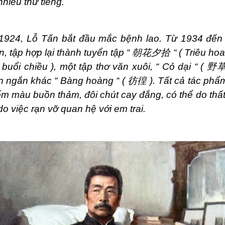
nhiều thứ tiếng.
924, Lỗ Tấn bắt đầu mắc bệnh lao. Từ 1934 đến 
n, tập hợp lại thành tuyển tập “
朝花夕拾
“ ( Triêu hoa
buổi chiều ), một tập thơ văn xuôi, “ Cỏ dại “ (
野
ện ngắn khác “ Bàng hoàng “ (
彷徨
). Tất cả tác phẩ
m màu buồn thảm, đôi chút cay đắng, có thể do thấ
do việc rạn vỡ quan hệ với em trai.