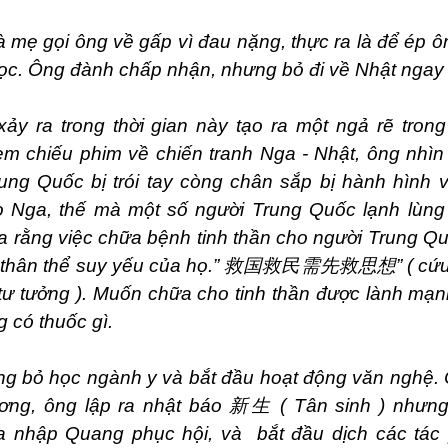
mẹ gọi ông về gấp vì đau nặng, thực ra là để ép ô
học. Ông đành chấp nhận, nhưng bỏ đi về Nhật ngay
xảy ra trong thời gian này tạo ra một ngả rẽ tron
em chiếu phim về chiến tranh Nga - Nhật, ông nhìn
ung Quốc bị trói tay còng chân sắp bị hành hình v
o Nga, thế mà một số người Trung Quốc lạnh lùn
a rằng việc chữa bệnh tinh thần cho người Trung Q
thân thể suy yếu của họ.”
救国救民需先救思想
” ( c
tư tưởng ). Muốn chữa cho tinh thần được lành mạn
 có thuốc gì.
g bỏ học ngành y và bắt đầu hoạt động văn nghệ. 
ơng, ông lập ra nhật báo
新生
( Tân sinh ) nhưng
ia nhập Quang phục hội, và bắt đầu dịch các tá