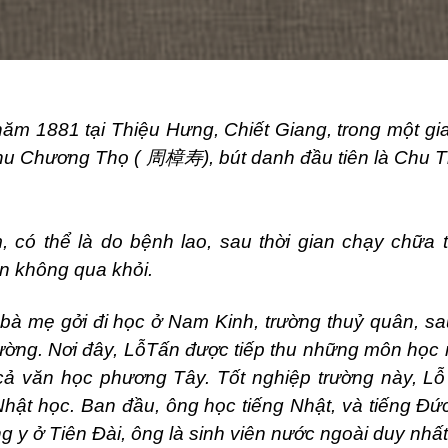
ăm 1881 tại Thiệu Hưng, Chiết Giang, trong một gi
Chu Chương Thọ (
周樟寿
), bút danh đầu tiên là Chu
 có thể là do bệnh lao, sau thời gian chạy chữa 
n không qua khỏi.
 bà mẹ gởi đi học ở Nam Kinh, trường thuỷ quân, s
ờng. Nơi đây, LỗTấn được tiếp thu những môn học m
cả văn học phương Tây. Tốt nghiệp trường này, L
hật học. Ban đầu, ông học tiếng Nhật, và tiếng Đứ
g y ở Tiên Đài, ông là sinh viên nước ngoài duy nhất