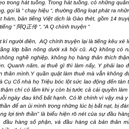
reo trong hát tuồng. Trong hát tuồng, có những quân
g, gọi là “ chạy hiệu “, thường đồng loạt phát ra nhữ
 hám, bản tiếng Việt dịch là Gào thét, gồm 14 truy
tiếng “
阿
Q
正传
“, “A Q chính truyện “
 kí người điên, AQ chính truyện lại là tiếng kêu xé
tầng lớp bần nông dưới xã hội cũ. AQ không có 
không nghề nghiệp, không họ hàng thân thích thậ
ên. Quanh năm, ai thuê gì thì làm nấy, Y phải lao 
n thân mình.Y quần quật làm thuê mà vẫn không đ
hà Cụ Cố nhà họ Triệu bóc lột sức lao động đến tàn t
thậm chí có lắm khi y còn bị tước cả cái quyền làm
ỗi ngày đau khổ bất hạnh. Có lẽ chính vì vậy mà y
h thần để an ủi mình trong những lúc bị bắt nạt, bị đ
ng lợi tinh thần” là biểu hiện rõ nét của sự đầu hà
, đầu hàng số phận, và đầu hàng cả bản thân mì