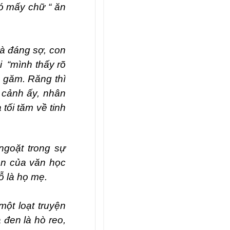
có mấy chữ “ ăn
là đáng sợ, con
i “mình thấy rõ
o găm. Răng thì
i cảnh ấy, nhân
tối tăm về tinh
ngoặt trong sự
ản của văn học
ỗ là họ mẹ.
một loạt truyện
 đen là hò reo,