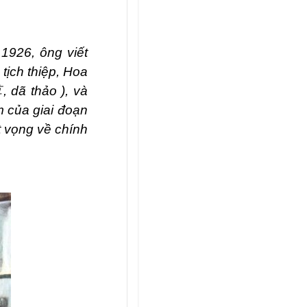
1926, ông viết
 tịch thiệp, Hoa
草
, dã thảo ), và
m của giai đoạn
t vọng về chính