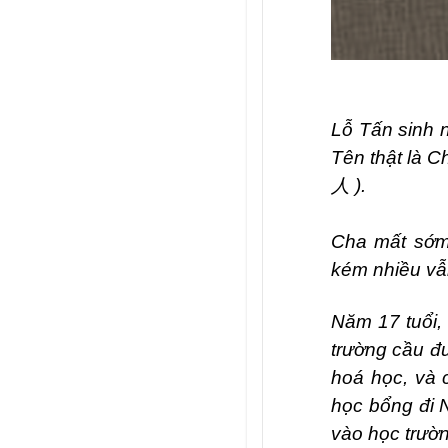
Lỗ Tấn sinh n
Tên thật là 
人
).
Cha mất sớm,
kém nhiều vẫ
Năm 17 tuổi,
trường cầu đư
hoá học, và 
học bổng đi N
vào học trườn