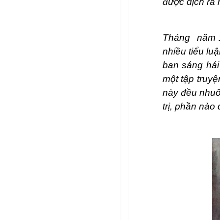
được dịch ra 
Tháng năm 1
nhiều tiểu luậ
ban sáng hái 
một tập truy
này đều nhuố
trị, phần nào 