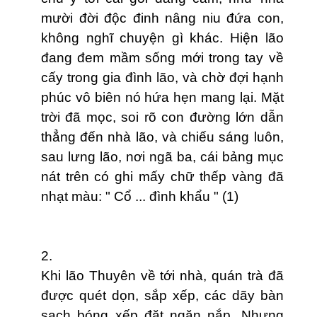
mười đời độc đinh nâng niu đứa con,
không nghĩ chuyện gì khác. Hiện lão
đang đem mầm sống mới trong tay về
cấy trong gia đình lão, và chờ đợi hạnh
phúc vô biên nó hứa hẹn mang lại. Mặt
trời đã mọc, soi rõ con đường lớn dẫn
thẳng đến nhà lão, và chiếu sáng luôn,
sau lưng lão, nơi ngã ba, cái bảng mục
nát trên có ghi mấy chữ thếp vàng đã
nhạt màu: " Cổ ... đình khẩu " (1)
2.
Khi lão Thuyên về tới nhà, quán trà đã
được quét dọn, sắp xếp, các dãy bàn
sạch bóng xếp đặt ngăn nắp. Nhưng