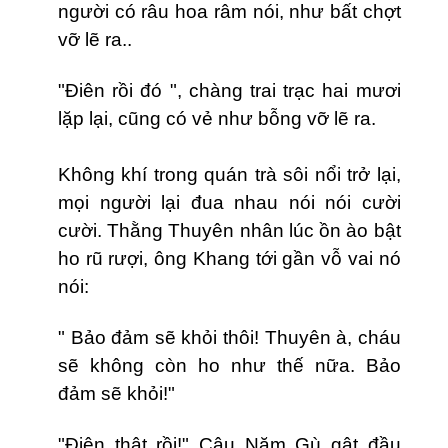
người có râu hoa râm nói, như bất chợt
vỡ lẽ ra..
"Điên rồi đó ", chàng trai trạc hai mươi
lặp lại, cũng có vẻ như bỗng vỡ lẽ ra.
Không khí trong quán trà sôi nổi trở lại,
mọi người lại đua nhau nói nói cười
cười. Thằng Thuyên nhân lúc ồn ào bật
ho rũ rượi, ông Khang tới gần vỗ vai nó
nói:
" Bảo đảm sẽ khỏi thôi! Thuyên à, cháu
sẽ không còn ho như thế nữa. Bảo
đảm sẽ khỏi!"
"Điên thật rồi!" Cậu Năm Gù gật đầu