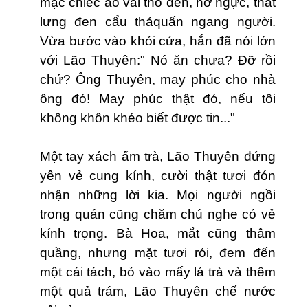
mặc chiếc áo vải thô đen, hở ngực, thắt
lưng đen cẩu thảquấn ngang người.
Vừa bước vào khỏi cửa, hắn đã nói lớn
với Lão Thuyên:" Nó ăn chưa? Đỡ rồi
chứ? Ông Thuyên, may phúc cho nhà
ông đó! May phúc thật đó, nếu tôi
không khôn khéo biết được tin..."
Một tay xách ấm trà, Lão Thuyên đứng
yên vẻ cung kính, cười thật tươi đón
nhận những lời kia. Mọi người ngồi
trong quán cũng chăm chú nghe có vẻ
kính trọng. Bà Hoa, mắt cũng thâm
quầng, nhưng mặt tươi rói, đem đến
một cái tách, bỏ vào mấy lá trà và thêm
một quả trám, Lão Thuyên chế nước