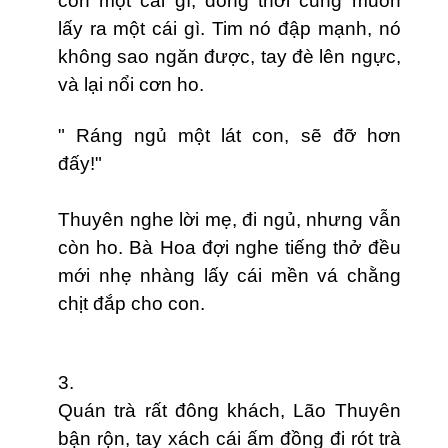
con một cái gì, đồng thời cũng muốn
lấy ra một cái gì. Tim nó đập mạnh, nó
không sao ngăn được, tay đè lên ngực,
và lại nổi cơn ho.
" Ráng ngủ một lát con, sẽ đỡ hơn
đấy!"
Thuyên nghe lời mẹ, đi ngủ, nhưng vẫn
còn ho. Bà Hoa đợi nghe tiếng thở đều
mới nhẹ nhàng lấy cái mền vá chằng
chịt đắp cho con.
3.
Quán trà rất đông khách, Lão Thuyên
bận rộn, tay xách cái ấm đồng đi rót trà