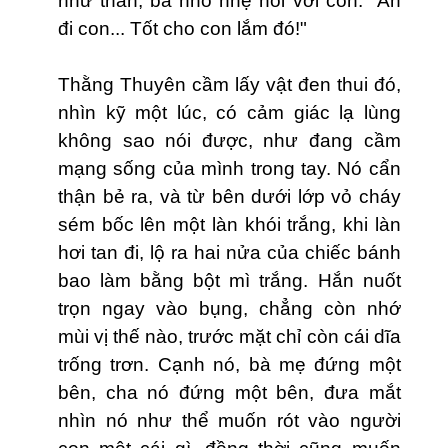
như than, bà nhỏ nhẹ nói với con: "Ăn
đi con... Tốt cho con lắm đó!"
Thằng Thuyên cầm lấy vật đen thui đó,
nhìn kỹ một lúc, có cảm giác lạ lùng
không sao nói được, như đang cầm
mạng sống của mình trong tay. Nó cẩn
thận bẻ ra, và từ bên dưới lớp vỏ cháy
sém bốc lên một làn khói trắng, khi làn
hơi tan đi, lộ ra hai nửa của chiếc bánh
bao làm bằng bột mì trắng. Hắn nuốt
trọn ngay vào bụng, chẳng còn nhớ
mùi vị thế nào, trước mặt chỉ còn cái dĩa
trống trơn. Cạnh nó, bà mẹ đứng một
bên, cha nó đứng một bên, đưa mắt
nhìn nó như thể muốn rót vào người