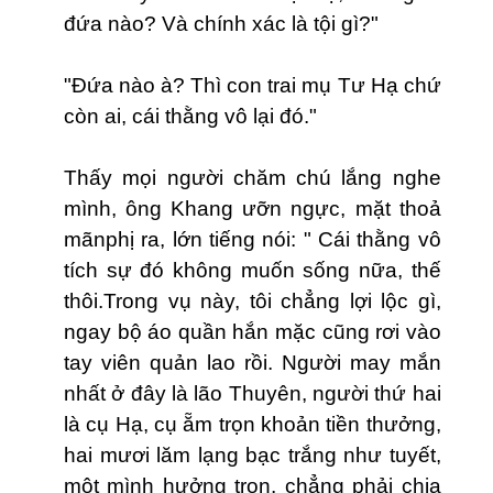
đứa nào? Và chính xác là tội gì?"
"Đứa nào à? Thì con trai mụ Tư Hạ chứ
còn ai, cái thằng vô lại đó."
Thấy mọi người chăm chú lắng nghe
mình, ông Khang ưỡn ngực, mặt thoả
mãnphị ra, lớn tiếng nói: " Cái thằng vô
tích sự đó không muốn sống nữa, thế
thôi.Trong vụ này, tôi chẳng lợi lộc gì,
ngay bộ áo quần hắn mặc cũng rơi vào
tay vi
ê
n quản lao rồi. Người may mắn
nhất ở đây là lão Thuyên, người thứ hai
là cụ Hạ, cụ ẵm trọn khoản tiền thưởng,
hai mươi lăm lạng bạc trắng như tuyết,
một mình hưởng trọn, chẳng phải chia