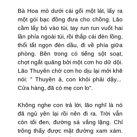
Bà Hoa mò dưới cái gối một lát, lấy ra
một gói bạc đồng đưa cho chồng. Lão
cầm lấy bỏ vào túi, tay run run vuốt hai
lần phía ngoài túi, rồi thắp cái đèn lồng,
thổi tắt ngọn đèn dầu, đi về phía giữa
phòng. Bên trong có tiếng sột soạt,
chợt ngắ
t qu
ã
ng bởi một cơn ho dữ dội.
Lão Thuyên chờ cơn ho dịu lại mới khẽ
nói: " Thuyên à, con khỏi phải dậy...
Cửa hàng, đã có mẹ con lo".
Không nghe con trả lời, lão nghĩ là nó
đã ngủ yên lại rồi nên đi ra. Trời vẫn
còn tối đen, đường sá vắng lặng. Chỉ
trông thấy được mặt đường xam xám.