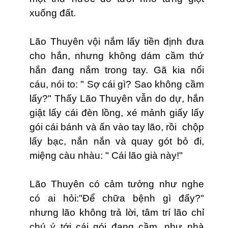
xuống đất.
Lão Thuyên vội nắm lấy tiền định đưa
cho hắn, nhưng không dám cầm thứ
hắn đang nắm trong tay. Gã kia nổi
cáu, nói to: " Sợ cái gì? Sao không cầm
lấy?" Thấy Lão Thuyên vẫn do dự, hắn
giật lấy cái đèn lồng, xé mảnh giấy lấy
gói cái bánh và ấn vào tay lão, rồi chộp
lấy bạc, nắn nắn v
à
quay gót bỏ đi,
miệng càu nhàu: " Cái lão già này!"
Lão Thuyên có cảm tưởng như nghe
có ai hỏi:"Để chữa bệnh gì đấy?"
nhưng lão không trả lời, tâm trí lão chỉ
chú ý tới cái gói đang cầm, như nhà