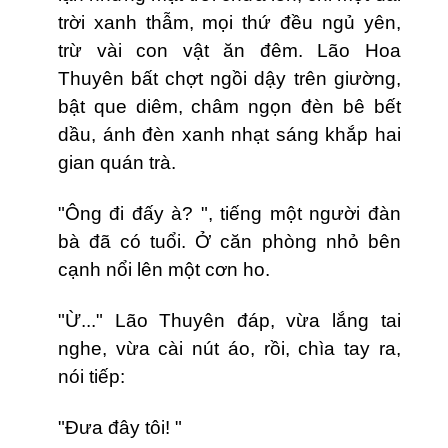
trời xanh thẫm, mọi thứ đều ngủ yên,
trừ vài con vật ăn đêm. Lão Hoa
Thuyên bất chợt ngồi dậy trên giường,
bật que diêm, châm ngọn đèn bê bết
dầu, ánh đèn xanh nhạt sáng khắp hai
gian quán trà.
"Ông đi đấy à? ", tiếng một người đàn
bà đã có tuổi. Ở căn phòng nhỏ bên
cạnh nổi lên một cơn ho.
"Ừ..." Lão Thuy
ê
n đáp, vừa lắng tai
nghe, vừa cài nút áo, rồi, chìa tay ra,
nói tiếp:
"Đưa đây tôi! "