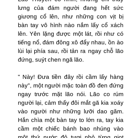
lưng của đám người đang hết sức
giương cổ lên, như những con vịt bị
bàn tay vô hình nào nắm lấy cổ xách
lên. Yên lặng được một lát, rồi như có
tiếng nổ, đám đông xô đẩy nhau, ồn ào
lùi lại phía sau, rồi tản ra ngay chỗ lão
đứng, suýt chen ngã lão.
" Này! Đưa tiền đây rồi cầm lấy hàng
này", một người mặc toàn đồ đen đứng
ngay trước mặt lão nói. Lão co rúm
người lại, cảm thấy đôi mắt gã kia xoáy
vào người như những lưỡi dao găm.
Hắn chìa một bàn tay to lớn ra, tay kia
cầm một chiếc bánh bao nhúng vào
một thứ nước đỏ tươi nhỏ từng giọt