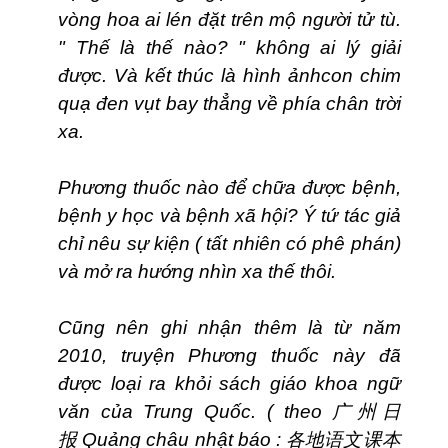
vòng hoa ai lén đặt trên mộ người tử tù.
" Thế là thế nào? " không ai lý giải
được. Và kết thúc là hình ảnhcon chim
quạ đen vụt bay thẳng về phía chân trời
xa.
Phương thuốc nào để chữa được bệnh,
bệnh y học và bệnh xã hội? Ý tứ tác giả
chỉ nêu sự kiện ( tất nhiên có phê phán)
và mở ra hướng nhìn xa thế thôi.
Cũng nên ghi nhận thêm là từ năm
2010, truyện Phương thuốc này đã
được loại ra khỏi sách giáo khoa ngữ
văn của Trung Quốc. ( theo
广州日
报
Quảng châu nhật báo :
各地
语文课本