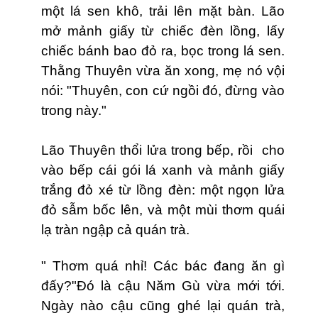
một lá sen khô, trải lên mặt bàn. Lão
mở mảnh giấy từ chiếc đèn lồng, lấy
chiếc bánh bao đỏ ra, bọc trong lá sen.
Thằng Thuyên vừa ăn xong, mẹ nó vội
nói:
"
Thuyên, con cứ ngồi đó, đừng vào
trong này."
Lão Thuyên thổi lửa trong bếp, rồi cho
v
à
o bếp cái gói lá xanh và mảnh giấy
trắng đỏ xé từ lồng đèn: một ngọn lửa
đỏ sẫm bốc lên, và một mùi thơm quái
lạ tràn ngập cả quán trà.
" Thơm quá nhỉ! Các bác đang ăn gì
đấy?"Đó là cậu Năm Gù vừa mới tới.
Ngày nào cậu cũng ghé lại quán trà,