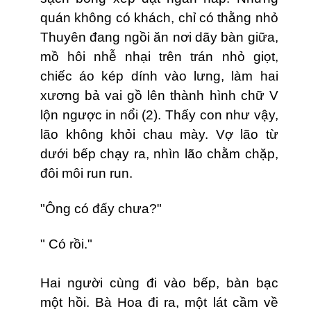
quán không có khách, chỉ có thằng nhỏ
Thuyên đang ngồi ăn nơi dãy bàn giữa,
mồ hôi nhễ nhại tr
ê
n trán nhỏ giọt,
chiếc áo kép dính vào lưng, làm hai
xương bả vai gồ lên thành hình chữ V
lộn ngược in nổi (2). Thấy con như vậy,
lão không khỏi chau mày. Vợ lão từ
dưới bếp chạy ra, nhìn lão chằm chặp,
đôi môi run run.
"Ông có đấy chưa?"
" Có rồi."
Hai người cùng đi vào bếp, bàn bạc
một hồi. Bà Hoa đi ra, một lát cầm về