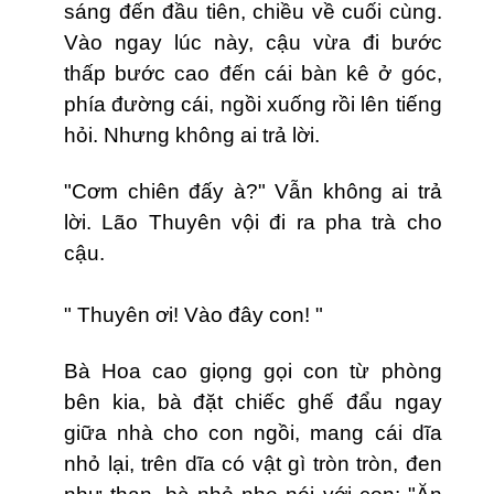
sáng đến đầu tiên, chiều về cuối cùng.
Vào ngay lúc này, cậu vừa đi bước
thấp bước cao đến cái bàn kê ở góc,
phía đường cái, ngồi xuống rồi lên tiếng
hỏi. Nhưng không ai trả lời.
"Cơ
m chi
ê
n đấy à?" Vẫn không ai trả
lời. Lão Thuyên vội đi ra pha trà cho
cậu.
" Thuyên ơi! Vào đây con! "
Bà Hoa cao giọng gọi con từ phòng
bên kia, bà đặt chiếc ghế đẩu ngay
giữa nhà cho con ngồi, mang cái dĩa
nhỏ lại, trên dĩa có vật gì tròn tròn, đen