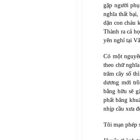
gặp người phụ
nghĩa thất bại
dặn con cháu k
Thành ra cả họ
yên nghỉ tại V
Có một nguyên 
theo chữ nghĩa
trăm cây số th
dương mới trồ
bằng hữu sẽ g
phất bâng khuâ
nhịp cầu xưa đ
Tôi mạn phép 