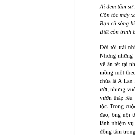
Ai đem tâm sự
Cồn tóc mây xa
Bạn cũ sông h
Biết còn trinh
Đời tôi trải 
Nhưng những b
về ăn tết tại 
mồng một theo
chùa là A Lan 
ướt, nhưng vuố
vườn tháp rêu 
tộc. Trong cu
đạo, ông nội t
lãnh nhiệm vụ 
đồng tâm trong