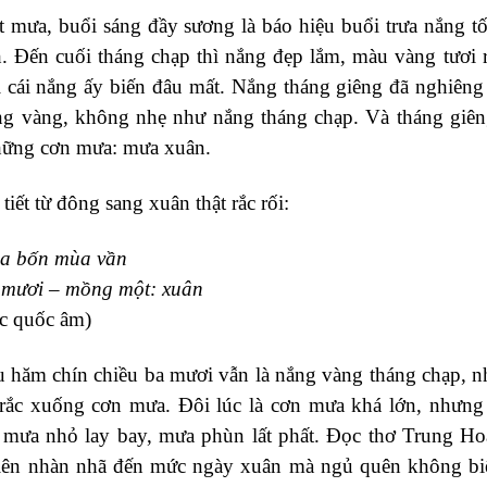
 mưa, buổi sáng đầy sương là báo hiệu buổi trưa nắng t
. Đến cuối tháng chạp thì nắng đẹp lắm, màu vàng tươi 
ì cái nắng ấy biến đâu mất. Nắng tháng giêng đã nghiên
g vàng, không nhẹ như nắng tháng chạp. Và tháng giêng
hững cơn mưa: mưa xuân.
 tiết từ đông sang xuân thật rắc rối:
a bốn mùa vần
 mươi – mồng một: xuân
c quốc âm)
u hăm chín chiều ba mươi vẫn là nắng vàng tháng chạp, 
rắc xuống cơn mưa. Đôi lúc là cơn mưa khá lớn, nhưng
mưa nhỏ lay bay, mưa phùn lất phất. Đọc thơ Trung Hoa
n nhàn nhã đến mức ngày xuân mà ngủ quên không biết