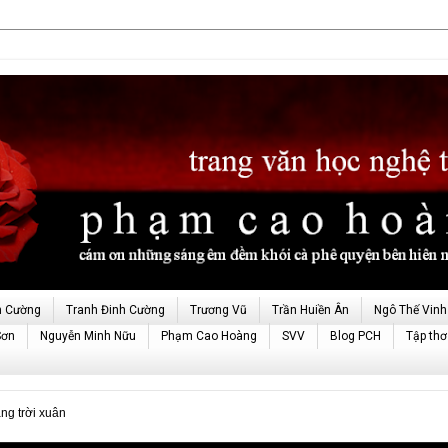
h Cường
Tranh Đinh Cường
Trương Vũ
Trần Huiền Ân
Ngô Thế Vinh
Sơn
Nguyễn Minh Nữu
Phạm Cao Hoàng
SVV
Blog PCH
Tập thơ
g trời xuân