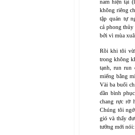
nam hiện tại (
không riêng c
tập quán tự n
cả phong thủy 
bởi vì mùa xuâ
Rồi khi tôi vừ
trong không k
tạnh, run run
miếng bằng miệ
Vài ba buổi ch
dần bình phục
chang rực rỡ 
Chúng tôi ngớ
gió và thấy đượ
tưởng mới nói