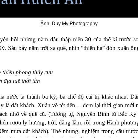
Ảnh: Duy My Photography
yện hồi những năm đầu thập niên 30 của thế kỉ trước so
ỳ. Sáu bảy năm trời xa quê, nhìn “thiên hạ” đón xuân ô
thiên phong thủy cựu
 địa tuế thời tân
ia nước ta thành ba kỳ, ba chế độ cai trị khác nhau. 
 là đất khách. Xuân về tết đến… đem lại thời gian mới
hách nhớ về quê cũ. (Tương tự, Nguyễn Bính từ Bắc Kỳ
hén rượu ly hương, trời, đắng lắm, rồi trong Hành phươ
Đêm mưa đất khách). Thế nhưng, nghiệm trong câu trước