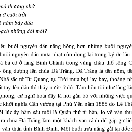
 mà thương nhớ
 ở cuối trời
ồ năm bảy đứa
 bạch những đôi môi?
nhiều buổi nguyên đán nắng hồng hơn những buổi nguyê
uổi nguyên đán mưa nhạt còn đọng lại trong ký ức lâu 
nhà bà cô ở làng Bình Chánh trong vùng châu thổ sông 
 ông dượng lên chùa Đá Trắng. Đá Trắng là tên nôm, tê
Nhã sắc tứ Từ Quang tự. Trời mưa bụi lay bay, thoáng nh
t tay lên đâu thì thấy nước ở đó. Tâm hồn tôi như lâng l
phong, cứ nghĩ hoài đây là nơi gắn bó với những việc qu
ộc khởi nghĩa Cần vương tại Phú Yên năm 1885 do Lê Th
ôi lúc ấy hăm sáu tuổi là Quân thứ từ hàn, lo về văn thư
ra chùa Đá Trắng làm một khách vãn cảnh để gặp gỡ liê
 văn thân tỉnh Bình Định. Một buổi trưa nắng gắt tại dốc