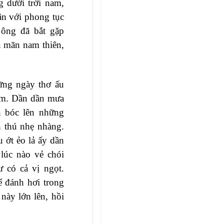
g dưới trời nam,
ân với phong tục
 ông đã bắt gặp
n mãn nam thiên,
hững ngày thơ ấu
ầm. Dần dần mưa
n bóc lên những
h thú nhẹ nhàng.
 ớt ẻo lả ấy dần
lúc nào vẻ chói
 có cả vị ngọt.
 đánh hơi trong
 này lớn lên, hồi