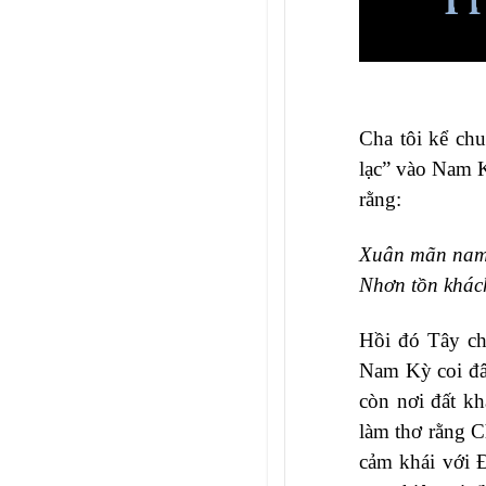
Cha tôi kể chu
lạc” vào Nam K
rằng:
Xuân mãn nam 
Nhơn tồn khách
Hồi đó Tây ch
Nam Kỳ coi đây
còn nơi đất k
làm thơ rằng C
cảm khái với 