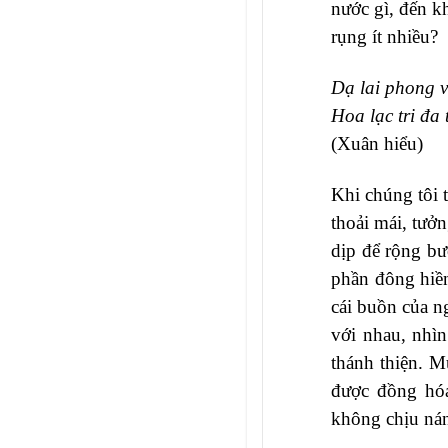
nước gì, đến k
rụng ít nhiều?
Dạ lai phong 
Hoa lạc tri đa 
(Xuân hiểu)
Khi chúng tôi 
thoải mái, tưởn
dịp để rộng bư
phần đông hiền
cái buồn của n
với nhau, nhìn
thánh thiện. 
được đồng hóa
không chịu nán