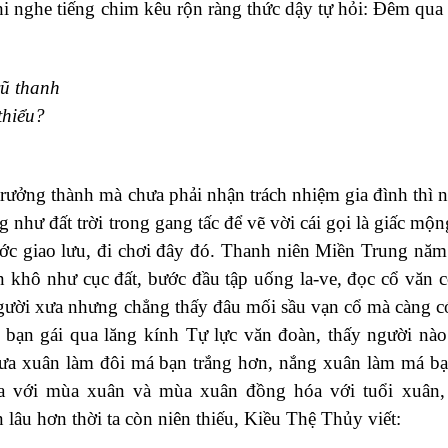
hi nghe tiếng chim kêu rộn ràng thức dậy tự hỏi: Đêm qua
vũ thanh
thiểu?
trưởng thành mà chưa phải nhận trách nhiệm gia đình thì n
g như đất trời trong gang tấc để vẽ vời cái gọi là giấc mộn
ớc giao lưu, đi chơi đây đó. Thanh niên Miền Trung nă
 khô như cục đất, bước đầu tập uống la-ve, đọc cổ văn c
gười xưa nhưng chẳng thấy đâu mối sầu vạn cổ mà càng có
 bạn gái qua lăng kính Tự lực văn đoàn, thấy người nà
Mưa xuân làm đôi má bạn trắng hơn, nắng xuân làm má b
 với mùa xuân và mùa xuân đồng hóa với tuổi xuân, 
 lâu hơn thời ta còn niên thiếu, Kiều Thệ Thủy viết: