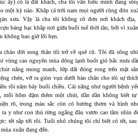
lúc ấy) có là đất khách, cha tôi vẫn hiểu mình đang sốn
ho một kỳ nào. Khắp cả trời nam mọi người cùng đón xu
gàn xưa. Vậy là cha tôi không cô đơn nơi khách địa,
cựu bàng bạc khắp nơi giữa buổi tuế thời tân, bởi vì xuâ
n không bao giờ lỗi hẹn.
a chào đời song thân tôi trở về quê cũ. Tôi đã sống n
hí vùng cao nguyên mùa dông lạnh buốt gió bấc mưa d
 chút nắng mong manh, lớp đất đóng rong trên mặt sâ
ng chén, vỡ ra giòn vụn dưới bàn chân cho tôi sự thíc
iều rồi năm bảy buổi chiều. Cái nắng như người bệnh yếu
, mỗi hôm đậm thêm một chút, dần dần không biết tự 
hiện rõ, trong màu sắc còn có hương thơm và hình như
 ra y như con thú rừng ngẩng đầu vươn cao tầm nhìn để
c: tết sắp tới rồi. Tuổi nhỏ chúng tôi chỉ biết có tết, sau
: mùa xuân đang đến.