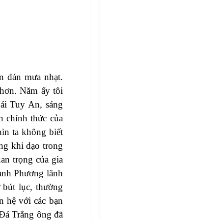
n đán mưa nhạt.
hơn. Năm ấy tôi
Cái Tuy An, sáng
n chính thức của
ìn ta không biết
âng khi dạo trong
an trọng của gia
ành Phương lãnh
 bút lục, thường
n hệ với các bạn
 Đá Trắng ông đã