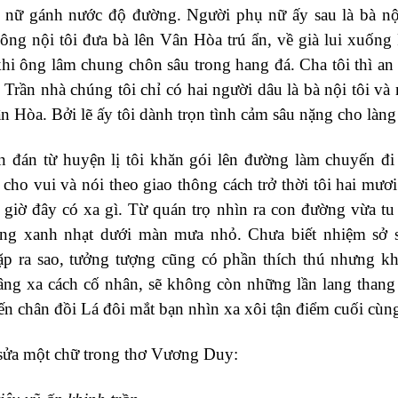
 nữ gánh nước độ đường. Người phụ nữ ấy sau là bà nội
, ông nội tôi đưa bà lên Vân Hòa trú ẩn, về già lui xuốn
hi ông lâm chung chôn sâu trong hang đá. Cha tôi thì an
 Trần nhà chúng tôi chỉ có hai người dâu là bà nội tôi v
ân Hòa. Bởi lẽ ấy tôi dành trọn tình cảm sâu nặng cho làng
đán từ huyện lị tôi khăn gói lên đường làm chuyến đi 
 cho vui và nói theo giao thông cách trở thời tôi hai mươ
ì giờ đây có xa gì. Từ quán trọ nhìn ra con đường vừa t
ng xanh nhạt dưới màn mưa nhỏ. Chưa biết nhiệm sở s
ặp ra sao, tưởng tượng cũng có phần thích thú nhưng k
ng xa cách cố nhân, sẽ không còn những lần lang thang
ến chân đồi Lá đôi mắt bạn nhìn xa xôi tận điểm cuối cùn
sửa một chữ trong thơ Vương Duy: