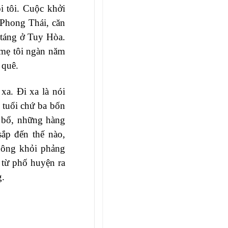
 tôi. Cuộc khởi
g Phong Thái, căn
 táng ở Tuy Hòa.
à mẹ tôi ngàn năm
 quê.
xa. Đi xa là nói
i tuổi chứ ba bốn
u bổ, những hàng
ắp đến thế nào,
hông khỏi phảng
 từ phố huyện ra
g.