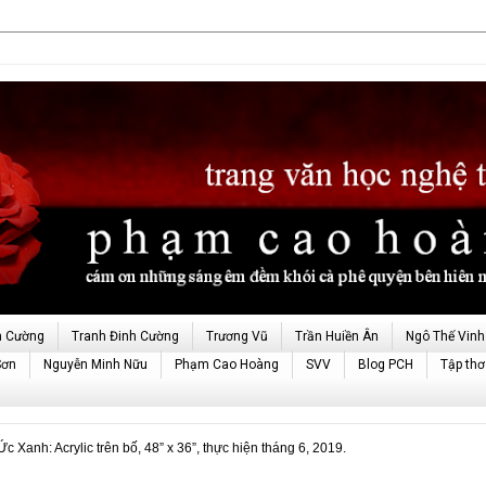
h Cường
Tranh Đinh Cường
Trương Vũ
Trần Huiền Ân
Ngô Thế Vinh
Sơn
Nguyễn Minh Nữu
Phạm Cao Hoàng
SVV
Blog PCH
Tập thơ
anh: Acrylic trên bố, 48” x 36”, thực hiện tháng 6, 2019.