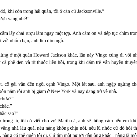
 đó, khi còn trong hải quân, tôi ở căn cứ Jacksonville.”
ượu vang nhé!”
ầm lấy chai rượu làm ngay một tợp. Anh cảm ơn và tiếp tục chìm tron
ại với nhóm bạn, anh lim dim ngù.
dừng ở một quán Howard Jackson khác, lần này Vingo cùng đi với nh
y cà phê đen và rít thuốc liên hồi, trong khi đám trẻ vẫn huyên thu
ýt, cô gái vẫn đến ngồi cạnh Vingo. Một lát sau, anh ngập ngừng ch
bốn năm rồi anh bị giam ở New York và nay đang trở về nhà.
 chưa?”
chắc.”
hắc sao?”
n trong tù, tôi có viết cho vợ. Martha à, anh sẽ thông cảm nếu em kh
ôi vắng nhà lâu quá, nếu nàng không chịu nổi, nếu lũ nhóc cứ dò hỏi t
 nàng có thể quên tôi đi. Cứ tìm một người đàn ông khác - nàng là một