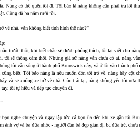
iá. Nàng có thể quên tôi đi. Tôi bảo là nàng không cần phải trả lời thư
hật. Cũng đã ba năm rưỡi rồi.
rở về nhà, vẫn không biết tình hình thế nào?”
áp:
ần trước thôi, khi biết chắc sẽ được phóng thích, tôi lại viết cho nà
, tôi sẽ thông cảm thôi. Nhưng giả sử nàng vẫn chưa có ai, nàng vẫn 
Chúng tôi vẫn sống ở thành phố Brunswick này, và ở lối vào thành phố 
ai cũng biết. Tôi bảo nàng là nếu muốn đón tôi trở về, nàng hãy cột c
 thấy và sẽ xuống xe trở về nhà. Còn trái lại, nàng không yêu tôi nữa
ay, tôi tự hiểu và tiếp tục chuyến đi.
!”
c bạn nghe chuyện và ngay lập tức cả bọn ùa đến khi xe gần tới Br
 ảnh vợ và ba đứa nhóc - người đàn bà đẹp giản dị, ba đứa trẻ, chưa r