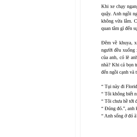
Khi xe chạy ngang
quậy. Anh ngồi ng
không vừa lắm. Cá
quan tâm gì đến s
Đêm về khuya, xe
người đều xuống x
của anh, có lẽ an
nhà? Khi cả bọn t
đến ngồi cạnh và t
“ Tụi này đi Flori
“ Tôi không biết n
“ Tôi chưa hề tới 
“ Đúng đó.”, anh 
“ Anh sống ở đó à