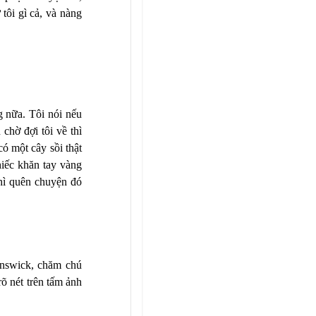
 tôi gì cả, và nàng
ng nữa. Tôi nói nếu
chờ đợi tôi về thì
có một cây sồi thật
hiếc khăn tay vàng
 thì quên chuyện đó
unswick, chăm chú
õ nét trên tấm ảnh