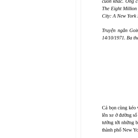
cuốn khác. Ông c
The Eight Million
City: A New York 
Truyện ngắn Goi
14/10/1971. Ba thá
Cả bọn cùng kéo về
lên xe ở đường số
tưởng tới những b
thành phố New Yor