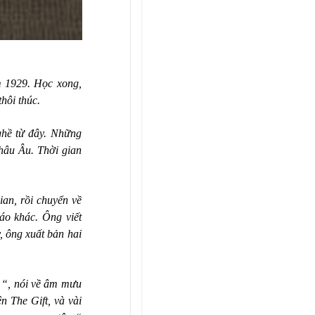
m 1929. Học xong,
hôi thúc.
ghề từ đây. Những
hâu Âu. Thời gian
ian, rồi chuyển về
áo khác. Ông viết
y, ông xuất bản hai
t “, nói về âm mưu
n The Gift, và vài