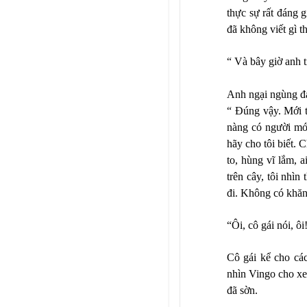
thực sự rất đáng g
đã không viết gì t
“ Và bây giờ anh t
Anh ngại ngùng đ
“ Đúng vậy. Mới tu
nàng có người mới
hãy cho tôi biết. 
to, hùng vĩ lắm, 
trên cây, tôi nhìn
đi. Không có khăn t
“Ôi, cô gái nói, ôi
Cô gái kể cho cá
nhìn Vingo cho xem
đã sờn.