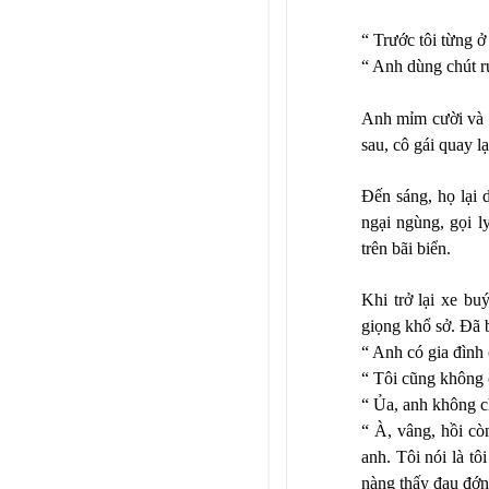
“ Trước tôi từng ở
“ Anh dùng chút r
Anh mỉm cười và c
sau, cô gái quay l
Đến sáng, họ lại 
ngại ngùng, gọi l
trên bãi biển.
Khi trở lại xe bu
giọng khổ sở. Đã 
“ Anh có gia đình
“ Tôi cũng không 
“ Ủa, anh không c
“ À, vâng, hồi cò
anh. Tôi nói là t
nàng thấy đau đớn,