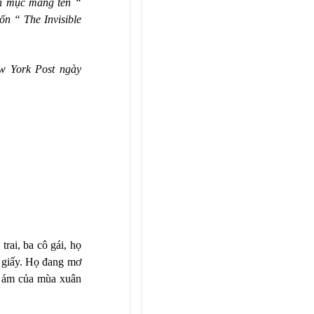
ên mục mang tên “
ốn “ The Invisible
w York Post ngày
rai, ba cô gái, họ
 giấy. Họ đang mơ
 u ám của mùa xuân