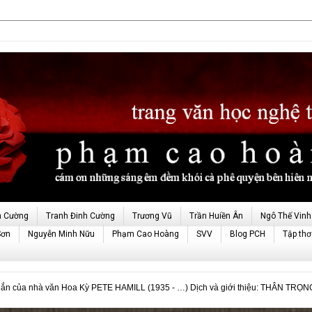
h Cường
Tranh Đinh Cường
Trương Vũ
Trần Huiền Ân
Ngô Thế Vinh
Sơn
Nguyễn Minh Nữu
Phạm Cao Hoàng
SVV
Blog PCH
Tập thơ
ắn của nhà văn Hoa Kỳ PETE HAMILL (1935 - …) Dịch và giới thiệu: THÂN TRỌ