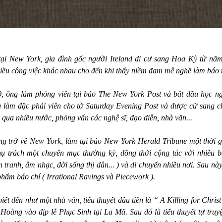
 tại New York, gia đình gốc người Ireland di cư sang Hoa Kỳ từ nă
iều công việc khác nhau cho đến khi thấy niềm đam mê nghề làm báo t
, ông làm phóng viên tại báo
The New York Post v
à bắt đầu học n
 làm đặc phái viên cho tờ Saturday Evening P
ost
và được cử sang c
 qua nhiều nước, phỏng vấn các nghệ sĩ, đạo diễn, nhà văn...
ng trở về
New York
, làm tại báo
New York Herald Tribune
một thời g
ụ trách một chuyên mục thường kỳ, đồng thời cộng tác với nhiều b
ến tranh, âm nhạc, đời sống thị dân... ) và di chuyển nhiều nơi. Sau nà
phẩm báo chí ( Irrational Ravings và Piecework ).
ết đến như một nhà văn, tiểu thuyết đầu tiên là “ A Killing for Chris
oàng vào dịp lễ Phục Sinh tại La Mã. Sau đó là tiểu thuyết tự truyệ