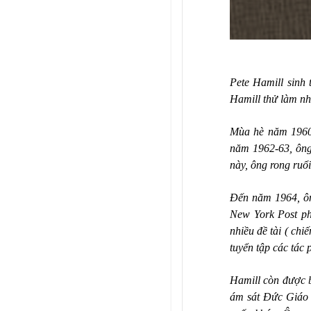
Pete Hamill sinh
Hamill thử làm nh
Mùa hè năm 1960
năm 1962-63, ông
này, ông rong ruổi
Đến năm 1964, ô
New York Post
ph
nhiều đề tài ( chi
tuyển tập các tác 
Hamill còn được bi
ám sát Đức Giáo H