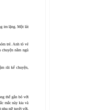
g im lặng. Một lát
óm trẻ. Anh tỏ vẻ
yên chuyện nằm ngủ
ậm rãi kể chuyện,
ông thể gắn bó với
hắc mắc này kia và
 phụ nữ tuyệt vời,