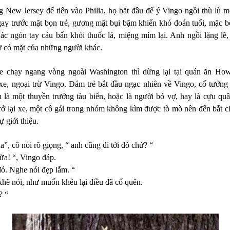
 New Jersey để tiến vào Philia, họ bắt đầu để ý Vingo ngồi thù lù 
ay trước mặt bọn trẻ, gương mặt bụi bặm khiến khó đoán tuổi, mặc b
c ngón tay cáu bẩn khói thuốc lá, miệng mím lại. Anh ngồi lặng lẽ
ự có mặt của những người khác.
 chạy ngang vòng ngoài Washington thì dừng lại tại quán ăn How
e, ngoại trừ Vingo. Đám trẻ bắt đầu ngạc nhiên về Vingo, cố tưởng 
h là một thuyền trưởng tàu biển, hoặc là người bỏ vợ, hay là cựu qu
rở lại xe, một cô gái trong nhóm không kìm được tò mò nên đến bắt 
ự giới thiệu.
da”, cô nói rõ giọng, “ anh cũng đi tới đó chứ? “
ữa! “, Vingo đáp.
đó. Nghe nói đẹp lắm. “
khẽ nói, như muốn khêu lại điều đã cố quên.
? “