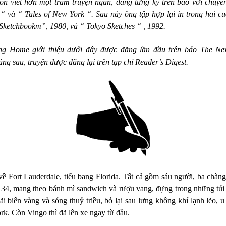
òn viết hơn một trăm truyện ngắn, đăng từng kỳ trên báo với chuy
 “ và “ Tales of New York “. Sau này ông tập hợp lại in trong hai cu
Sketchbookm”, 1980, và “ Tokyo Sketches “ ,
1992.
ng Home giới thiệu dưới đây được đăng lần đầu trên báo The Ne
ng sau, truyện được đăng lại trên tạp chí Reader’s Digest.
 Fort Lauderdale, tiểu bang Florida. Tất cả gồm sáu người, ba chàng t
 34, mang theo bánh mì sandwich và rượu vang, đựng trong những túi
ãi biển vàng và sóng thuỷ triều, bỏ lại sau lưng không khí lạnh lẽo,
k. Còn Vingo thì đã lên xe ngay từ đầu.