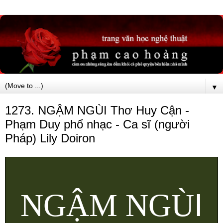
▼
1273. NGẬM NGÙI Thơ Huy Cận -
Phạm Duy phổ nhạc - Ca sĩ (người
Pháp) Lily Doiron
I
NGẬM NGÙ