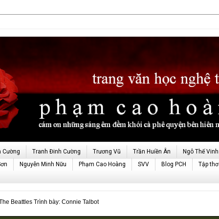
h Cường
Tranh Đinh Cường
Trương Vũ
Trần Huiền Ân
Ngô Thế Vinh
Sơn
Nguyễn Minh Nữu
Phạm Cao Hoàng
SVV
Blog PCH
Tập thơ
e Beattles Trình bày: Connie Talbot