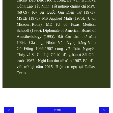
trường Đạo Đức Học Đường, Lê Văn Trung và
Công Lập Tây Ninh. Tốt nghiệp chứng chỉ MPC
(68-69), Kỹ Sư Quốc Gia Điện Tử (1973),
MSEE (1975), MS Applied Math (1975), (U of
Missouri-Rolla), MD (U of Texas Medical
School) (1990), Diplomate of American Board of
Anesthesiology (1995). Bắt đầu làm thơ năm
1964. Gia nhập Nhóm Văn Nghệ Trăng Vàm
Cỏ Đông 1965-1967 cùng với Trần Nguyên
Thủy và Sa Chi Lệ. Có bài đăng báo ở Sài Gòn
trước 1967. Nghỉ làm thơ từ năm 1967. Bắt đầu
viết trở lại năm 2015. Hiện cư ngụ tại Dallas,
Texas.
‹
›
Home