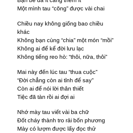
Bạn bè đã ít càng thêm ít
Một mình tau “cõng” được vài chai
Chiều nay không giống bao chiều
khác
Không bạn cùng “chia” một món “mồi”
Không ai để kể đời lưu lạc
Không tiếng reo hò: “thôi, nữa, thôi”
Mai này đến lúc tau “thua cuộc”
“Đời chẳng còn ai tỉnh để say”
Còn ai để nói lời thân thiết
Tiệc đã tàn rồi ai đợi ai
Nhớ mày tau viết vài ba chữ
Đốt cháy thành tro rải bốn phương
Mày có lượm được lấy đọc thử