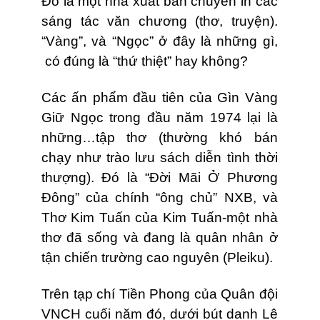
Đó là một nhà xuất bản chuyên in các
sáng tác văn chương (thơ, truyện).
“Vàng”, và “Ngọc” ở đây là những gì,
có đúng là “thứ thiệt” hay không?
Các ấn phẩm đầu tiên của Gìn Vàng
Giữ Ngọc trong đầu năm 1974 lại là
những…tập thơ (thường khó bán
chạy như trào lưu sách diễn tình thời
thượng). Đó là “Đời Mãi Ở Phương
Đông” của chính “ông chủ” NXB, và
Thơ Kim Tuấn của Kim Tuấn-một nhà
thơ đã sống và đang là quân nhân ở
tận chiến trường cao nguyên (Pleiku).
Trên tạp chí Tiền Phong của Quân đội
VNCH cuối năm đó, dưới bút danh Lê