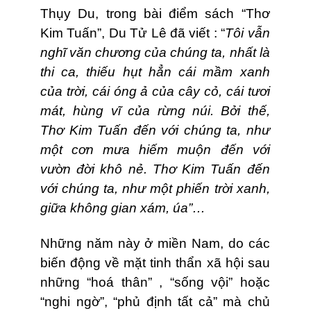
Thụy Du, trong bài điểm sách “Thơ
Kim Tuấn”, Du Tử Lê đã viết : “
Tôi vẫn
nghĩ văn chương của chúng ta, nhất là
thi ca, thiếu hụt hẳn cái mầm xanh
của trời, cái óng ả của cây cỏ, cái tươi
mát, hùng vĩ của rừng núi. Bởi thế,
Thơ Kim Tuấn đến với chúng ta, như
một cơn mưa hiếm muộn đến với
vườn đời khô nẻ. Thơ Kim Tuấn đến
với chúng ta, như một phiến trời xanh,
giữa không gian xám, úa”…
Những năm này ở miền Nam, do các
biến động về mặt tinh thẩn xã hội sau
những “hoá thân” , “sống vội” hoặc
“nghi ngờ”, “phủ định tất cả” mà chủ