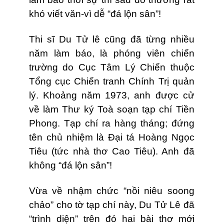
khó viết văn-vì dễ “đá lộn sân”!
Thi sĩ Du Tử lê cũng đã từng nhiều
năm làm báo, là phóng viên chiến
trường do Cục Tâm Lý Chiến thuộc
Tổng cục Chiến tranh Chính Trị quản
lý. Khoảng năm 1973, anh được cử
về làm Thư ký Toà soạn tạp chí Tiền
Phong. Tạp chí ra hàng tháng; đứng
tên chủ nhiệm là Đại tá Hoàng Ngọc
Tiêu (tức nhà thơ Cao Tiêu). Anh đã
không “đá lộn sân”!
Vừa về nhậm chức “nồi niêu soong
chảo” cho tờ tạp chí này, Du Tử Lê đã
“trình diện” trên đó hai bài thơ mới