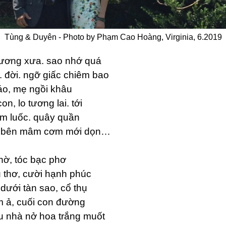
Tùng & Duyên - Photo by Phạm Cao Hoàng, Virginia, 6.2019
ương xưa. sao nhớ quá
 đời. ngỡ giấc chiêm bao
áo, mẹ ngồi khâu
on, lo tương lai. tới
em luốc. quây quần
i, bên mâm cơm mới dọn…
hờ, tóc bạc phơ
 thơ, cười hạnh phúc
dưới tàn sao, cổ thụ
 ả, cuối con đường
 nhà nở hoa trắng muốt