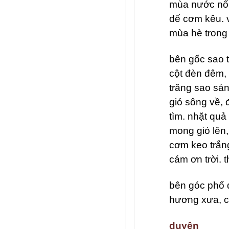
mùa nước nổi,
dế cơm kêu. v
mùa hè trong 
bên gốc sao t
cột đèn đêm,
trăng sao sá
gió sông về, 
tìm. nhặt quả
mong gió lên,
cơm keo trắng
cám ơn trời. t
bên góc phố 
hương xưa, c
duyên