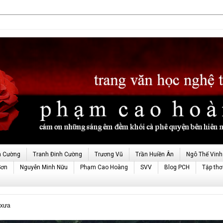
h Cường
Tranh Đinh Cường
Trương Vũ
Trần Huiền Ân
Ngô Thế Vinh
Sơn
Nguyễn Minh Nữu
Phạm Cao Hoàng
SVV
Blog PCH
Tập thơ
 xưa