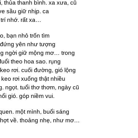
 thủa thanh bình. xa xưa, cũ
e sầu giữ nhịp. ca
trí nhớ. rất xa…
o, bạn nhỏ trốn tìm
 đứng yên như tượng
ng ngời giữ mộng mơ… trong
đuổi theo hoa sao. rụng
 keo rơi. cuối đường, gió lộng
 keo rơi xuống thật nhiều
. ngọt. tuổi thơ thơm, ngày cũ
hổi gió. góp niềm vui.
quen. một mình, buổi sáng
hợt về. thoảng nhẹ, như mơ…