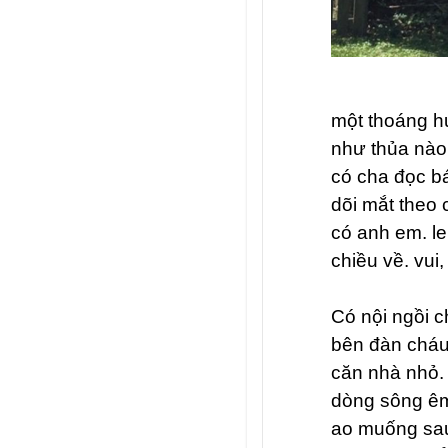
một thoáng h
như thủa nào.
có cha đọc b
dõi mắt theo c
có anh em. l
chiều về. vu
Có nội ngồi c
bên đàn cháu
căn nhà nhỏ. 
dòng sông êm
ao muống sau