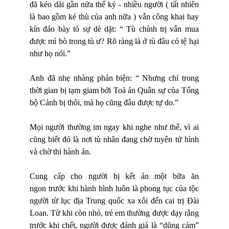
đã kéo dài gần nửa thế kỷ - nhiều người ( tất nhiên
là bao gồm kẻ thù của anh nữa ) vẫn công khai hay
kín đáo bày tỏ sự dè dặt: “ Tù chính trị vẫn mua
được mì bò trong tù ư? Rõ ràng là ở tù đâu có tệ hại
như họ nói.”
Anh đã nhẹ nhàng phản biện: “ Nhưng chỉ trong
thời gian bị tạm giam bởi Toà án Quân sự của Tổng
bộ Cảnh bị thôi, mà họ cũng đâu được tự do.”
Mọi người thường im ngay khi nghe như thế, vì
ai
c
ũng biết đó l
à
nơi tù nhân đang chờ tuyên tử hình
và chờ thi hành án.
Cung cấp cho người bị kết án một bữa ă
n
ngon
trước khi hành hình luôn là phong tục của tộc
người từ lục địa Trung quốc xa xôi đến cai trị Đài
Loan. Từ khi còn nhỏ, trẻ em thường được dạy rằng
trước khi chết, người được đánh giá là “dũng cảm”