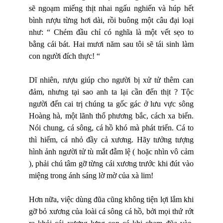
sẽ ngoạm miếng thịt
nhai ng
ấ
u nghi
ến và húp hết
bình rượu từng hơi dài, rồi buông một câu đại loại
như: “ Chém đầu chỉ có nghĩa là một vết sẹo to
bằng cái bát. Hai mươi năm sau tôi sẽ tái sinh làm
con người đích thực! “
Dĩ nhiên, rượu giúp cho người bị xử tử thêm can
đảm, nhưng tại sao anh ta lại cần đến thịt ? Tộc
người đến cai trị chúng ta gốc gác ở lưu vực sông
Hoàng hà, một lãnh thổ phương bắc, cách xa biển.
Nói chung, cá sông, cá hồ khó mà phát triển. Cá to
thì hiếm, cá nhỏ đầy cả xương. Hãy tưởng tượng
hình ảnh người tử tù mắt đẫm lệ ( hoặc nhìn vô cảm
), phải chú tâm gỡ từng cái xương trước khi đút vào
miệng trong ánh sáng lờ mờ của xà lim!
Hơn nữa, việc dùng đũa cũng không tiện lợi lắm khi
gỡ bỏ xương của loài cá sông cá hồ, bởi mọi thứ rớt