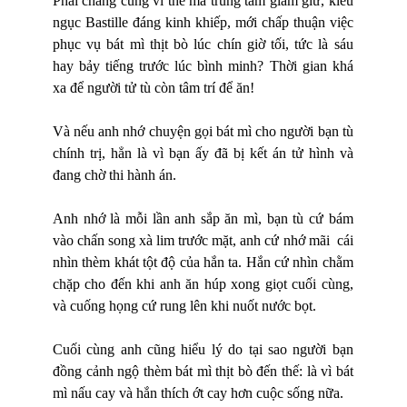
Phải chăng cũng vì thế mà trung tâm giam giữ, kiểu
ngục Bastille đáng kinh khiếp, mới chấp thuận việc
phục vụ bát mì thịt bò lúc chín giờ tối, tức là sáu
hay bảy tiếng trước lúc bình minh? Thời gian khá
xa để người tử tù còn tâm trí để ăn!
Và nếu anh nhớ chuyện gọi bát mì cho người bạn tù
chính trị, hẳn là v
ì
bạn ấy đã bị kết án tử hình và
đang chờ thi hành án.
Anh nhớ là mỗi lần anh sắp ăn mì, bạn tù cứ bám
vào chấn song xà lim trước mặt, anh cứ nhớ mãi
cá
i
nh
ì
n thèm khát tột độ của hắn ta. Hắn cứ nhìn chằm
chặp cho đến khi anh ăn húp xong giọt cuối cùng,
và cuống họng cứ rung lên khi nuốt nước bọt.
Cuối cùng anh cũng hiểu lý do tại sao người bạn
đồng cảnh ngộ thèm bát mì thịt bò đến thế: là vì bát
mì nấu cay và hắn thích ớt cay hơn cuộc sống nữa.