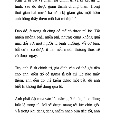
Anh ta bị bắt vì phạm tội chính trị và bị kết án tử
hình, sau đó được giảm thành chung thân. Trong
thời gian hai mươi ba năm bị giam giữ, một hôm
anh bỗng thấy thèm một bát mì thịt bò.
Dạo đó, ở trong tù cũng có thể có được mì bò. Tất
nhiên không phải miễn phí, nhưng cũng không quá
mắc đối với một người tù bình thường. Về cơ bản,
bất cứ ai có được ít tiền nếu muốn thưởng thức sẽ
có được ngay.
Tuy anh là tù chính trị, gia đình vẫn có thể gởi tiền
cho anh, điều đó có nghĩa là bất cứ lúc nào thấy
thèm, anh đều có thể kiếm được một bát, dù anh
biết là không thể dùng quá lố.
Anh phải đặt mua vào lúc năm giờ chiều, theo đúng
luật lệ trong tù. Mì sẽ được mang tới lúc chín giờ.
Và trong khi đang đang nhấm nháp bữa tiệc tối, anh