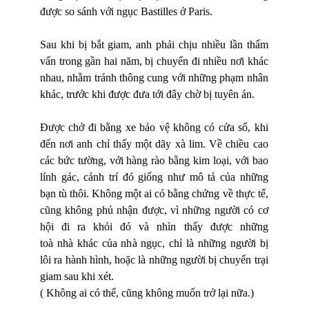
được so sánh với ngục
Bastilles
ở
Paris.
Sau khi bị bắt giam, anh phải chịu nhiều lần thẩm
vấn trong gần hai năm, bị chuyển đi nhiều nơi khác
nhau,
nh
ằm tránh thô
ng cung v
ớ
i nh
ững phạ
m nh
ân
khác, trước khi được đưa tới đây chờ bị tuyên án.
Được chở đi bằng xe bảo vệ không có cửa sổ, khi
đến nơi anh chỉ thấy một dãy xà lim. Về chiều cao
các bức tường, với hàng rào bằng kim loại, với bao
lính gác, cảnh trí đó giống như mô tả của những
bạn tù thôi. Không một ai có bằng chứng về thực tế,
cũng không phủ nhận được, vì những người có cơ
hội đi ra khỏi đó v
à
nh
ì
n thấy đượ
c nh
ững
to
à
nh
à
khác củ
a nh
à
ngục, chỉ là những người bị
lôi ra hành hình, hoặc là những người bị chuyển trại
giam sau khi xét.
( Không ai có thể, cũng không muốn trở lại nữa.)