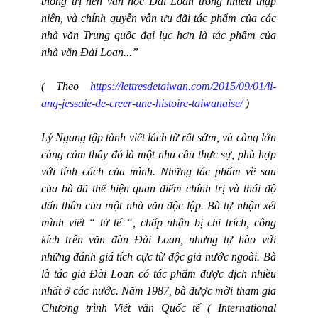
thống trị nền văn học Đài Loan trong nhiều thập
niên, và chính quyễn vẫn ưu đãi tác phẩm của các
nhà văn Trung quốc đại lục hơn là tác phẩm của
nhà văn Đài Loan...”
( Theo
https://lettresdetaiwan.com/2015/09/01/li-
ang-jessaie-de-creer-une-histoire-taiwanaise/
)
Lý Ngang tập tành viết lách từ rất sớm, và càng lớn
càng cảm thấy đó là một nhu cầu thực sự, phù hợp
với tính cách của mình. Những tác phẩm về sau
của bà đã thể hiện quan điểm chính trị và thái độ
dấn thân của một nhà văn độc lập. Bà tự nhận xét
mình viết “ tử tế “, chấp nhận bị chỉ trích, công
kích trên văn đàn Đài Loan, nhưng tự hào với
những đánh giá tích cực từ độc giả nước ngoài. Bà
là tác giả Đài Loan có tác phẩm được dịch nhiều
nhất ở các nước. Năm 1987, bà được mời tham gia
Chương trình Viết văn Quốc tế (
International