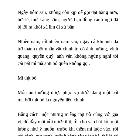
Ngày hôm sau, không còn kịp để gọi đặt hàng nữa,
bởi lẽ, mới sáng sớm, người bạn đồng cảnh ngộ đã
bị lôi ra khỏi xà lim đi xử bắn.
Nhiều năm, rất nhiều năm sau, ngay cả khi anh đã
trở thành một nhân vật chính trị có ảnh hưởng, vinh
quang,
quy
ề
n qu
ý, anh vẫn không ngừng nghĩ tới
cái bát mì mà anh bỏ quên không gọi.
Mì thịt bò.
Món ăn thường được phục vụ dưới dạng một bát
mì, bởi thịt bò là nguyên liệu chính.
Bằng cách luộc những miếng thịt bò cùng với gia
vị, đổ đầy một nồi nước thịt, rồi cho vào bát lớn một
lượng như ý muốn, trước khi thêm mì luộc vào, rồi