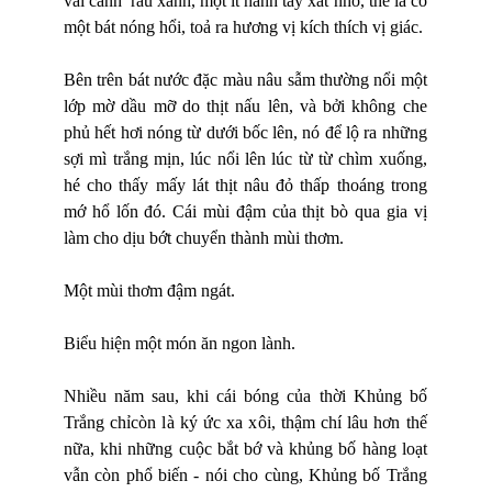
vài cành
rau xanh, một ít hành tây xắt nhỏ, thế là có
một bát nóng hổi, toả ra hương vị kích thích vị giác.
Bên trên bát nước đặc màu nâu sẫm thường nổi một
lớp mờ dầu mỡ do thịt nấu lên, và bởi không che
phủ hết hơi nóng từ dưới bốc lên, nó để lộ ra những
sợi mì trắng mịn, lúc nổi lên lúc từ từ chìm xuống,
hé cho thấy mấy lát thịt nâu đỏ thấp thoáng trong
mớ hổ lốn đó. Cái mùi đậm của thịt bò qua gia vị
làm cho dịu bớt chuyển thành mùi thơm.
Một mùi thơm đậm ngát.
Biểu hiện một món ăn ngon lành.
Nhiều năm sau, khi cái bóng của thời Khủng bố
Trắng chỉc
ò
n l
à
ký ứ
c xa x
ôi, thậm chí lâu hơn thế
nữa, khi những cuộc bắt bớ và khủng bố hàng loạt
vẫn còn phổ biến - nói cho cùng, Khủng bố Trắng