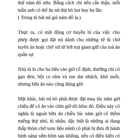
thứ năm đó nữa. Bằng cách chi tiêu cẩn thận, mỗi
tuần anh có thể ăn mì thịt bò hai hay ba lần.
( Trong tù bát mì giá năm đô la.)
Thực ra, có một động cơ huyền bí của việc cho
phép được gọi đặt mì dành cho những tử tù chờ
tuyên án hoặc chờ xử tử bởi trại giam giữ của toà án
quân sự.
Nhà tù lo cho ba bữa vào giờ cố định, thường chỉ có
gạo đen, bột co rúm và rau dai nhách, khó nuốt,
nhưng bữa ăn nào cũng đúng giờ.
Mặt khác, bát mì bò phải được đặt mua lúc năm giờ
chiều để có ăn vào chín giờ tối hôm đó. Điều này có
nghĩa là ngoài bữa ăn chiều lúc năm giờ có thêm
miếng thịt nhỏ, tù nhân, đặc biệt là những ai đang
thấp thỏm chờ xem liệu mình có phải bị đưa đi hành
hình sáng sớm hôm sau không, nếu có điều kiện có