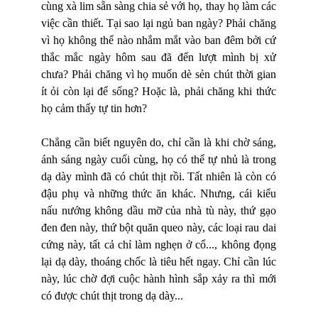
cùng xà lim sẵn sàng chia sẻ với họ, thay họ làm các
việc cần thiết. Tại sao lại ngủ ban ngày? Phải chăng
vì họ không thể nào nhắm mắt vào ban đêm bởi cứ
thắc mắc ngày hôm sau đã đến lượt mình bị xử
chưa? Phải chăng vì họ muốn dè sẻn chút thời gian
ít ỏi còn lại để sống? Hoặc là, phải chăng khi thức
họ cảm thấy tự tin hơn?
Chẳng cần biết nguyên do, chỉ cần là khi chờ sáng,
ánh sáng ngày cuối cùng, họ có thể tự nhủ là trong
dạ dày mình đã có chút thịt rồi. Tất nhiên là còn có
đậu phụ và những thức ăn khác. Nhưng, cái kiểu
nấu nướng không dầu mỡ của nhà tù này, thứ gạo
đen đen này, thứ bột quăn queo này, các loại rau dai
cứng này, tất cả chỉ làm nghẹn ở cổ..., không đọng
lại dạ dày, thoáng chốc là tiêu hết ngay. Chỉ cần lúc
này, lúc chờ đợi cuộc hành hình sắp xảy ra thì mới
có được chút thịt trong dạ dày...