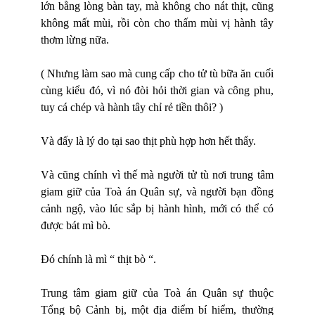
lớn bằng lòng bàn tay, mà không cho nát thịt, cũng
không mất mùi, rồi còn cho thấm mùi vị hành tây
thơm lừng nữa.
( Nhưng làm sao mà cung cấp cho tử tù bữa ăn cuối
cùng kiểu đó, vì nó đòi hỏi thời gian và công phu,
tuy cá chép và hành tây chỉ rẻ tiền thôi? )
Và đấy là lý do tại sao thịt phù hợp hơn hết thẩy.
Và cũng chính vì thế mà người tử tù nơi trung tâm
giam giữ của To
à á
n Quân sự, và người bạn đồng
cảnh ngộ, v
à
o l
úc sắp bị h
à
nh h
ì
nh
, mới có thể có
được bát mì bò.
Đó chính là mì “ thịt bò “.
Trung tâm giam giữ của To
à á
n Quân sự thuộc
Tổng bộ Cả
nh b
ị, một địa điểm bí hiểm, thường