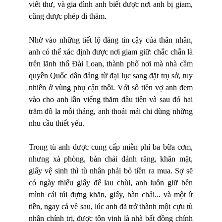
viết thư, và gia đình anh biết được nơi anh bị giam,
cũng được phép đi thăm.
Nhờ vào những tiết lộ đáng tin cậy của thân nhân,
anh có thể xác định được nơi giam giữ: chắc chắn là
trên lãnh thổ Đài Loan, thành phố nơi mà nhà cầm
quyền Quốc dân đảng từ đại lục sang đặt trụ sở, tuy
nhiên ở vùng phụ cận thôi. Với số tiền vợ anh đem
vào cho anh lần viếng thăm đầu tiên và sau đó hai
trăm đô la mỗi tháng, anh thoải mái chi dùng những
nhu cầu thiết yếu.
Trong tù anh được cung cấp miễn phí ba bữa cơm,
nhưng xà phòng, bàn chải đánh răng, khăn mặt,
giấy vệ sinh thì tù nhân phải bỏ tiền ra mua. Sợ sẽ
có ngày thiếu giấy để lau chùi, anh luôn giữ bên
mình cái túi đựng khăn, giấy, bàn chải... và một ít
tiền, ngay cả về sau, lúc anh đã trở thành một cựu tù
nhân chính trị, được tôn vinh là nhà bất đồng chính