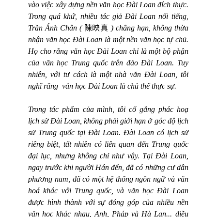
vào việc xây dựng nền văn học Đài Loan đích thực.
Trong quá khứ, nhiều tác giả Đài Loan nổi tiếng,
Trần Ánh Chân (
陳映真
) chẳng hạn, không thừa
nhận văn học Đài Loan là một nền văn học tự chủ.
Họ cho rằng văn học Đài Loan chỉ là một bộ phận
của văn học Trung quốc trên đảo Đài Loan. Tuy
nhiên, với tư cách là một nhà văn Đài Loan, tôi
nghĩ rằng
văn học Đài Loan là chủ thể thực sự.
Trong tác phẩm của mình, tôi cố gắng phác hoạ
lịch sử Đài Loan, không phải giới hạn ở góc độ lịch
sử Trung quốc tại Đài Loan. Đài Loan có lịch sử
riêng biệt, tất nhiên có liên quan đến Trung quốc
đại lục, nhưng không chỉ như vậy. Tại Đài Loan,
ngay trước khi người Hán đến, đã có những cư dân
phương nam, đã có một hệ thống ngôn ngữ và văn
hoá khác với Trung quốc, và văn học Đài Loan
được hình thành với sự đóng góp của nhiều nền
văn học khác nhau, Anh, Pháp và Hà Lan... điều