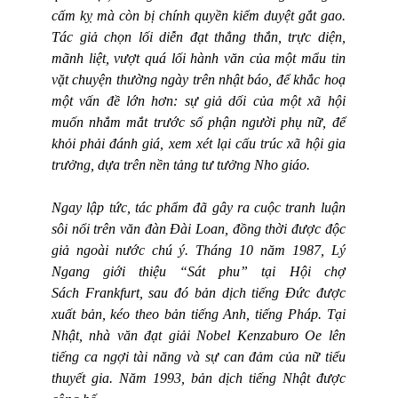
cấm kỵ mà còn bị chính quyền kiểm duyệt gắt gao.
Tác giả chọn lối diễn đạt thẳng thắn, trực diện,
mãnh liệt, vượt quá lối hành văn của một mẩu tin
vặt chuyện thường ngày trên nhật báo, để khắc hoạ
một vấn đề lớn hơn: sự giả dối của một xã hội
muốn nhắm mắt trước số phận người phụ nữ, để
khỏi phải đánh giá, xem xét lại cấu trúc xã hội gia
trưởng, dựa trên nền tảng tư tưởng Nho giáo.
Ngay lập tức, tác phẩm đã gây ra cuộc tranh luận
sôi nổi trên văn đàn Đài Loan, đồng thời được độc
giả ngoài nước chú ý. Tháng 10 năm 1987, Lý
Ngang giới thiệu “Sát phu” tại Hội chợ
Sách
Frankfurt,
sau đó bản dịch tiếng Đức được
xuất bản, kéo theo bản tiếng Anh, tiếng Pháp. Tại
Nhật, nhà văn đạt giải Nobel Kenzaburo Oe lên
tiếng ca ngợi tài năng và sự can đảm của nữ tiểu
thuyết gia. Năm 1993, bản dịch tiếng Nhật được