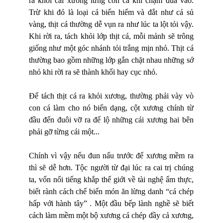
ra khỏi cái xương lưng con cá khi chạm đũa vào.
Trừ khi đó là loại cá biển hiếm và đắt như cá sủ
vàng, thịt cá thường dễ vụn ra như lúc ta lột tỏi vậy.
Khi rời ra, tách khỏi lớp thịt cá, mỗi mảnh sẽ trông
giống như một góc nhánh tỏi trắng mịn nhỏ. Thịt cá
thường bao gồm những lớp gắn chặt nhau những sớ
nhỏ khi rời ra sẽ thành khối hay cục nhỏ.
Để tách thịt cá ra khỏi xương, thường phải vày vò
con cá làm cho nó biến dạng, cột xương chính từ
đầu đến đuôi vỡ ra để lộ những cái xương hai bên
phải gỡ từng cái một...
Chính vì vậy nếu đun nấu trước để xương mềm ra
thì sẽ dễ hơn. Tộc người từ đại lúc ra cai trị chúng
ta, vốn nổi tiếng khắp thế giới về tài nghệ ẩm thực,
biết rành cách chế biến món ăn lừng danh “cá chép
hấp với hành tây” . Một đầu bếp lành nghề sẽ biết
cách làm mềm một bộ xương cá chép đầy cả xương,