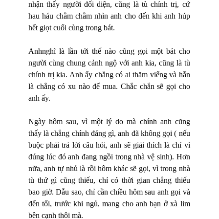
nhận thấy người đối diện, cũng l
à
tù chính trị, cứ
hau háu chằ
m ch
ằm nhìn anh cho đến khi anh húp
hết giọt cuối cùng trong bát.
Anhnghĩ là lần tới thế nào cũng gọi một bát cho
người cùng chung cảnh ngộ với anh kia, cũng là tù
chính trị kia. Anh ấy chẳng có ai thăm viếng và hẳn
là chẳng có xu nào để mua. Chắc chắn sẽ gọi cho
anh ấy.
Ngày hôm sau, vì một lý do mà chính anh cũng
thấy là chẳng chính đáng gì, anh đã không gọi ( nếu
buộc phải trả lời câu hỏi, anh sẽ giải thích là chỉ vì
đúng lúc đó anh đang ngồi trong nhà vệ sinh). Hơn
nữa, anh tự nhủ là rồi hôm khác sẽ gọi, vì trong nhà
tù thứ gì cũng thiếu, chỉ có thời gian chẳng thiếu
bao giờ. Dẫu sao, chỉ cần chiều hôm sau anh gọi và
đến tối, trước khi ngủ, mang cho anh bạn ở xà lim
bên cạnh thôi mà.