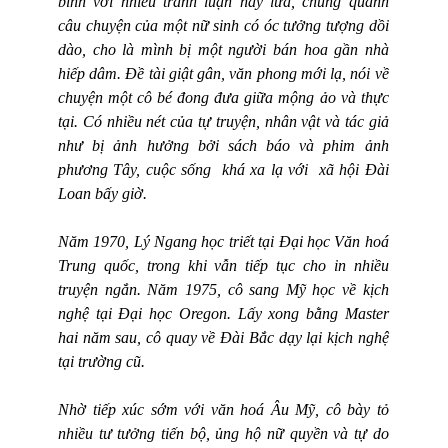
bình với nhiều tranh luận nảy lửa, chung quanh
câu chuyện của một nữ sinh có óc tưởng tượng dồi
dào, cho là mình bị một người bán hoa gần nhà
hiếp dâm. Đề tài giật gân, văn phong mới lạ, nói về
chuyện một cô bé đong đưa giữa mộng ảo và thực
tại. Có nhiều nét của tự truyện, nhân vật và tác giả
như bị ảnh hưởng bởi sách báo và phim ảnh
phương Tây, cuộc sống
khá xa lạ với
x
ã
hội Đài
Loan bấy giờ.
Năm 1970, Lý Ngang học triết tại Đại học Văn hoá
Trung quốc, trong khi vẫn tiếp tục cho in nhiều
truyện ngắn. Năm 1975, cô sang Mỹ học về kịch
nghệ tại Đại học Oregon. Lấy xong bằng Master
hai năm sau, cô quay về Đài Bắc dạy lại kịch nghệ
tại trường cũ.
Nhờ tiếp xúc sớm với văn hoá Âu Mỹ, cô bày tỏ
nhiều tư tưởng tiến bộ, ủng hộ nữ quyền và tự do