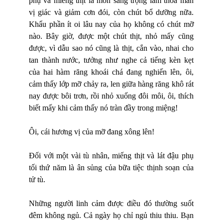
phụ và miếng thịt là món sang trọng làm thoả mãn
vị giác và giảm cơn đói, còn chút bổ dưỡng nữa.
Khẩu phần ít oi lâu nay của họ không có chút mỡ
nào. Bây giờ, được một chút thịt, nhỏ mấy cũng
được, vì dẫu sao nó cũng là thịt, cắn vào, nhai cho
tan thành nước, tưởng như nghe cả tiếng kèn kẹt
của hai hàm răng khoái chá đang nghiến lên, ôi,
cảm thấy lớp mỡ chảy ra, len giữa hàng răng khô rát
nay được bôi trơn, rồi nhỏ xuống đôi môi, ôi, thích
biết mấy khi cảm thấy nó tràn đầy trong miệng!
Ôi, cái hương vị của mỡ đang xông lên!
Đối với một vài tù nhân, miếng thịt và lát đậu phụ
tối thứ năm là ân sủng của bữa tiệc thịnh soạn của
tử tù.
Những người linh cảm được điều đó thường suốt
đêm không ngủ. Cả ngày họ chỉ ngủ thiu thiu. Bạn