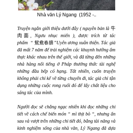
Nhà văn Lý Ngang (1952 -..
Truyện ngắn giới thiệu dưới đây ( nguyên bản là
牛
肉面
, Ngưu nhục miến ), được trích từ tác
phẩm
“
鴛鴦春膳
”Uyên ương xuân thiện. Tác giả
đã mất 7 năm để trải nghiệm các khuynh hướng ẩm
thực khác nhau trên thế giới, và đã từng đến những
nhà hàng nổi tiếng ở Pháp thưởng thức tài nghệ
những đầu bếp có hạng. Tất nhiên, cuốn truyện
không phải chỉ kể về từng chuyến đi, tác giả chỉ tận
dụng những cuộc rong ruổi đó để lấy chất liệu cho
sáng tác của mình.
Người đọc sẽ chẳng ngạc nhiên khi đọc những chi
tiết về cách chế biến món “ mì thịt bò “, nhưng ẩn
sau và vượt trên những chi tiết đó, bằng tài năng và
kinh nghiệm sống của nhà văn, Lý Ngang đã dựa