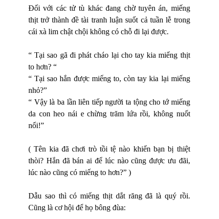
Đối với các tử tù khác đang chờ tuyên án, miếng
thịt trở thành đề tài tranh luận suốt cả tuần lễ trong
cái xà lim chật chội không có chỗ đi lại được.
“ Tại sao gã đi phát
ch
áo lại cho tay kia miếng thịt
to hơn? “
“ Tại sao hắn được miếng to, còn tay kia lại miếng
nhỏ?”
“ Vậy là ba lần liên tiếp người ta tộng cho tớ miếng
da con heo nái e chừng trăm lứa rồi, không nuốt
nổi!”
( Tên kia đã chơi trò tồi tệ nào khiến bạn bị thiệt
thòi? Hắn đã bán ai để lúc nào cũng được ưu đãi,
lúc nào cũng có miếng to hơn?” )
Dẫu sao thì có miếng thịt dắt răng đã là quý rồi.
Cũng là cơ hội để họ bông đùa: