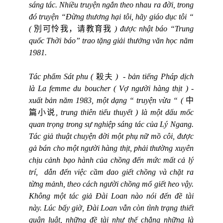
sáng tác. Nhiều truyện ngắn theo nhau ra đời, trong
đó truyện “Đừng thương hại tôi, hãy giáo dục tôi “
(
別可怜我，请教育我
) được nhật báo “Trung
quốc Thời báo” trao tặng giải thưởng văn học năm
1981.
Tác phẩm Sát phu (
殺夫
)
- bản tiếng Pháp dịch
là
La femme du boucher ( V
ợ người hàng thịt ) -
xuất bản năm 1983, một dạng “ truyện vừa “ (
中
篇小说
, trung thiên tiểu thuyết ) là một dấu mốc
quan trọng trong sự nghiệp sáng tác của Lý Ngang.
Tác giả thuật chuyện đời một phụ nữ mồ côi, được
gả bán cho một người hàng thịt, phải thường xuyên
chịu cảnh bạo hành của chồng đến mức mất cả lý
trí,
dẫn đến việc cầm dao giết chồng và chặt ra
từng mảnh, theo cách người chồng mổ giết heo vậy.
Không một tác giả Đài Loan nào nói đến đề tài
này. Lúc bấy giờ, Đài Loan vẫn còn tình trạng thiết
quân luật, những đề tài như thế chẳng những là