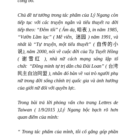
công bố.
Chủ đề tư tưởng trong tác phẩm của Lý Ngang còn
tiếp tục với các truyện ngắn và tiểu thuyết ra đời
tiếp theo: “Đêm tối” ( Ám dạ,
暗夜
), in năm 1985,
“Vườn Lầm lạc” ( Mê viên,
迷园
) năm 1991, và
nhất là “Tự truyện, một tiểu thuyết” (
自传的小
说
), năm 2000, nói về cuộc đời của Tạ Tuyết Hồng
(
谢雪红
), nhà nữ cách mạng sáng lập tổ
chức
“Đồ
ng minh t
ự trị dâ
n ch
ủ Đà
i Loan” (
台湾
民主自治同盟
), nhân đó bàn về vai trò người phụ
nữ trong đời sống chính trị quốc gia và ảnh hưởng
của giới nữ đối với quyền lực.
Trong bài trả lời phỏng vấn cho trang
Lettres de
Taiwan
( 1/9/2015 ),Lý Ngang bộc bạch rõ hơn
quan điểm của mình
:
“ Trong tác phẩm của mình, tôi cố gắng góp phần