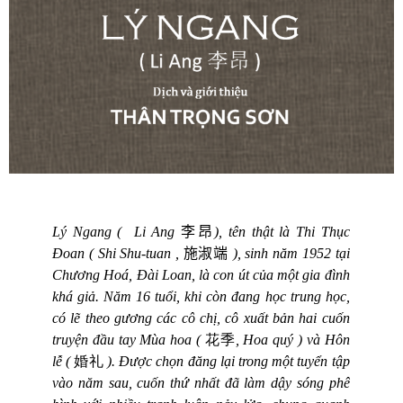
Lý Ngang (
Li Ang
李昂
), tên thật là Thi Thục
Đoan (
Shi Shu-tuan
,
施淑端
), sinh năm 1952 tại
Chương Hoá, Đài Loan, là con út của một gia đình
khá giả. Năm 16 tuổi, khi còn đang học trung học,
có lẽ theo gương các cô chị, cô xuất bản hai cuốn
truyện đầu tay Mùa hoa (
花季
, Hoa quý ) và Hôn
lễ (
婚礼
). Được chọn đăng lại trong một tuyển tập
vào năm sau, cuốn thứ nhất đã làm dậy sóng phê