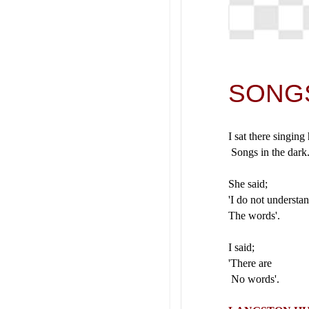
SON
G
I sat there singi
Songs in the 
She sa
'I do not under
The words'.
I sai
'There 
No words'.