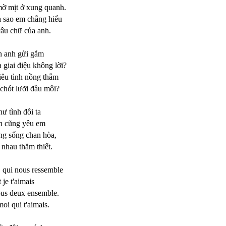
ờ mịt ở xung quanh.
 sao em chẳng hiểu
câu chữ của anh.
nh anh gửi gắm
 giai điệu không lời?
iêu tình nồng thắm
 chót lưỡi đầu môi?
ư tình đôi ta
h cũng yêu em
ng sống chan hòa,
nhau thắm thiết.
, qui nous ressemble
 je t'aimais
ous deux ensemble.
oi qui t'aimais.