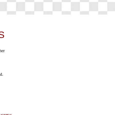
S
ng her
dark.
id;
stand.
d;
are