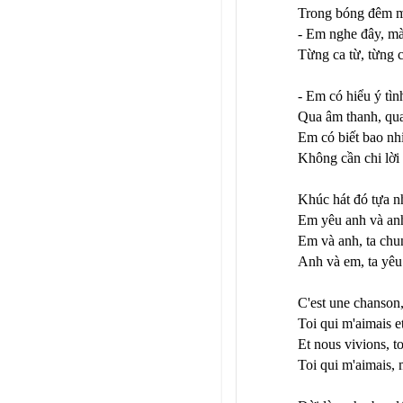
Trong bóng đêm m
- Em nghe đây, mà
Từng ca từ, từng 
- Em có hiểu ý tì
Qua âm thanh, qua
Em có biết bao nh
Không cần chi lời
Khúc hát đó tựa nh
Em yêu anh và an
Em và anh, ta chu
Anh và em, ta yêu 
C'est une chanson
Toi qui m'aimais et
Et nous vivions, t
Toi qui m'aimais, m