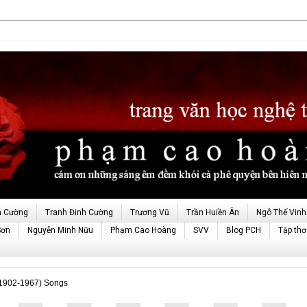
h Cường
Tranh Đinh Cường
Trương Vũ
Trần Huiền Ân
Ngô Thế Vinh
Sơn
Nguyễn Minh Nữu
Phạm Cao Hoàng
SVV
Blog PCH
Tập thơ
902-1967) Songs