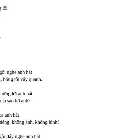
 tối
.
.
gồi nghe anh hát
, bóng tối vây quanh.
hững lời anh hát
 là sao hở anh?
ca anh hát
tiếng, không ảnh, không hình!
gồi đây nghe anh hát