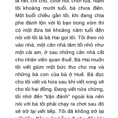
la hét, chỉ chỏ, cười nói, chửi rủa. Năm
tôi khoảng mười tuổi, bà chưa điên.
Một buổi chiều gần tối, khi đang chia
phe đánh lộn với lũ bạn trong xóm thì
có một đứa bé khoảng năm tuổi đến
nói với tôi là bà Hai gọi tôi. Tôi theo nó
vào nhà, một căn nhà tăm tối nhỏ như
một cái am, ở sau những căn nhà cất
cho nhân viên quan thuế. Bà Hai muốn
tôi viết giùm một bức thư cho mạ và
những bà con của bà ở Huế. Bà đọc
cho tôi viết và hứa sau khi viết xong sẽ
cho tôi hai đồng. Ðang viết nửa chừng,
tôi nhớ đến “trận đánh” ngoài kia nên
nói với bà tôi phải chạy ra chơi sau đó
sẽ trở lại viết tiếp. Tôi đã không trở lại