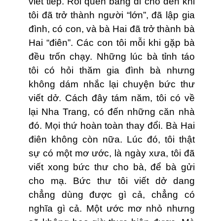
viết tiếp. Rồi quên bẵng đi cho đến khi
tôi đã trở thành người “lớn”, đã lập gia
đình, có con, và bà Hai đã trở thành bà
Hai “điên”. Các con tôi mỗi khi gặp bà
đều trốn chạy. Những lúc bà tỉnh táo
tôi có hỏi thăm gia đình bà nhưng
không dám nhắc lại chuyện bức thư
viết dở. Cách đây tám năm, tôi có về
lại Nha Trang, có đến những căn nhà
đó. Mọi thứ hoàn toàn thay đổi. Bà Hai
điên không còn nữa. Lúc đó, tôi thật
sự có một mơ ước, là ngày xưa, tôi đã
viết xong bức thư cho bà, để bà gửi
cho mạ. Bức thư tôi viết dở dang
chẳng dùng được gì cả, chẳng có
nghĩa gì cả. Một ước mơ nhỏ nhưng