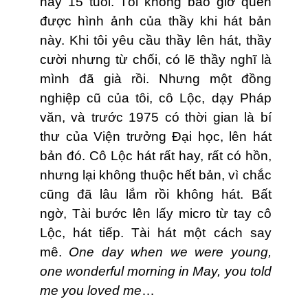
hay 15 tuổi. Tôi không bao giờ quên
được hình ảnh của thầy khi hát bản
này. Khi tôi yêu cầu thầy lên hát, thầy
cười nhưng từ chối, có lẽ thầy nghĩ là
mình đã già rồi. Nhưng một đồng
nghiệp cũ của tôi, cô Lộc, dạy Pháp
văn, và trước 1975 có thời gian là bí
thư của Viện trưởng Ðại học, lên hát
bản đó. Cô Lộc hát rất hay, rất có hồn,
nhưng lại không thuộc hết bản, vì chắc
cũng đã lâu lắm rồi không hát. Bất
ngờ, Tài bước lên lấy micro từ tay cô
Lộc, hát tiếp. Tài hát một cách say
mê.
One day when we were young,
one wonderful morning in May, you told
me you loved me
…