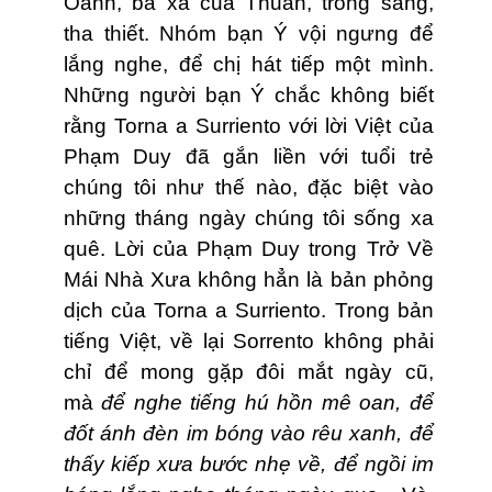
Oanh, bà xã của Thuần, trong sáng,
tha thiết. Nhóm bạn Ý vội ngưng để
lắng nghe, để chị hát tiếp một mình.
Những người bạn Ý chắc không biết
rằng Torna a Surriento với lời Việt của
Phạm Duy đã gắn liền với tuổi trẻ
chúng tôi như thế nào, đặc biệt vào
những tháng ngày chúng tôi sống xa
quê. Lời của Phạm Duy trong Trở Về
Mái Nhà Xưa không hẳn là bản phỏng
dịch của Torna a Surriento. Trong bản
tiếng Việt, về lại Sorrento không phải
chỉ để mong gặp đôi mắt ngày cũ,
mà
để nghe tiếng hú hồn mê oan, để
đốt ánh đèn im bóng vào rêu xanh, để
thấy kiếp xưa bước nhẹ về, để ngồi im