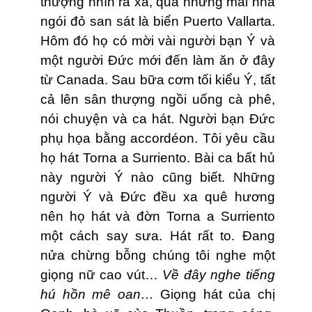
thượng nhìn ra xa, qua những mái nhà
ngói đỏ san sát là biển Puerto Vallarta.
Hôm đó họ có mời vài người bạn Ý và
một người Ðức mới đến làm ăn ở đây
từ Canada. Sau bữa cơm tối kiểu Ý, tất
cả lên sân thượng ngồi uống cà phê,
nói chuyện và ca hát. Người bạn Ðức
phụ họa bằng accordéon. Tôi yêu cầu
họ hát Torna a Surriento. Bài ca bất hủ
này người Ý nào cũng biết. Những
người Ý và Ðức đều xa quê hương
nên họ hát và đờn Torna a Surriento
một cách say sưa. Hát rất to. Ðang
nửa chừng bỗng chúng tôi nghe một
giọng nữ cao vút…
Về đây nghe tiếng
hú hồn mê oan…
Giọng hát của chị