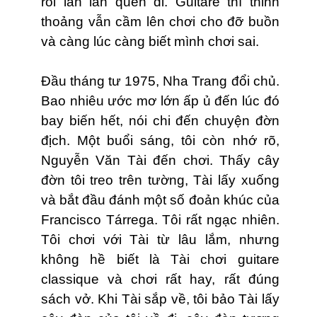
rồi lần lần quên đi. Guitare thì thỉnh
thoảng vẫn cầm lên chơi cho đỡ buồn
và càng lúc càng biết mình chơi sai.
Ðầu tháng tư 1975, Nha Trang đổi chủ.
Bao nhiêu ước mơ lớn ấp ủ đến lúc đó
bay biến hết, nói chi đến chuyện đờn
địch. Một buổi sáng, tôi còn nhớ rõ,
Nguyễn Văn Tài đến chơi. Thấy cây
đờn tôi treo trên tường, Tài lấy xuống
và bắt đầu đánh một số đoản khúc của
Francisco Tárrega. Tôi rất ngạc nhiên.
Tôi chơi với Tài từ lâu lắm, nhưng
không hề biết là Tài chơi guitare
classique và chơi rất hay, rất đúng
sách vở. Khi Tài sắp về, tôi bảo Tài lấy