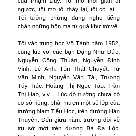
của Phạm Duy. Tôi mơ thời gian đi
ngược, tôi mơ tôi thấy lại, tôi có lại…
Tôi tưởng chừng đang nghe tiếng
chân những hồn ma từ quá khứ trở về.
Tôi vào trung học Võ Tánh năm 1952,
cùng lúc với các bạn Ðặng Như Ðức,
Nguyễn Công Thuần, Nguyễn Ðình
Vinh, Lê Ánh, Tôn Thất Chuyết, Từ
Văn Minh, Nguyễn Văn Tài, Trương
Túy Trúc, Hoàng Thị Ngọc Táo, Trần
Thị Hảo, v.v… Lúc đó trường chưa có
cơ sở riêng, phải mượn một số lớp của
trường Nam Tiểu Học, trên đường Hàn
Thuyên. Ðến giữa năm, trường dời về
trụ sở mới trên đường Bá Đa Lộc.