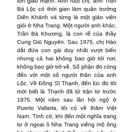
tôn giáo mạnh. Anh ruột chị, anh Trần
Bá Lộc có thời gian làm quận trưởng
Diên Khánh và từng là một giáo viên
giỏi ở Nha Trang. Một người anh khác,
Trần Bá Khương, là con rể của thầy
Cung Giũ Nguyên. Sau 1975, chị Hảo
dắt đứa con gái duy nhất vượt biển
nhưng cả hai không bao giờ tới nơi,
không bao giờ trở về. Số phận đó cũng
đến với một số người thân của anh
Lộc. Về Đồng Sĩ Thạnh, đến lúc đó tôi
mới biết là Thạnh đã tử trận từ trước
1975. Một năm sau lần hội ngộ ở
Puerto Vallarta, tôi có về thăm Việt
Nam. Tình cờ, khi đến một nghĩa trang
tư ở ngoại ô Nha Trang viếng mộ ông