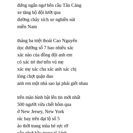
đứng ngẩn ngơ bên cầu Tân Cảng
xe tăng bộ đội lướt qua
đường cháy xích xe nghiền nát
miền Nam
tháng ba triệt thoái Cao Nguyên
dọc đường số 7 bao nhiêu xác
xác nào của đồng đội anh em
có xác trẻ thơ trên vú mẹ
xác mẹ xác cha xác anh xác chị
lòng chợt quặn đau
anh em một nhà sao lại phải giết nhau
trên màn hình bật lên tin mới nhất
500 người vừa chết hôm qua
ở New Jersey, New York
rác bay trên đại lộ số 5
áo thời trang mùa hè rực rỡ
vẫn phơi bầy trong tủ kính