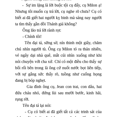
- Sự im lặng là lời buộc tội cụ đấy, cụ Milon ạ!
Nhưng tôi muốn cụ trả lời, cụ nghe rõ chưa? Cụ có
biết ai đã giết hai người kỵ binh mà sáng nay người
ta tìm thấy gần đồi Thánh giá không?
Ông lão trả lời rành rọt:
- Chính tôi!
Tên đại tá, sững sờ, nín thinh một giây, chăm
chú nhìn người tù. Ông cụ Milon tỏ ra thản nhiên,
vẻ ngây dại nhà quê, mắt cúi nh
ì
n xuống như khi
nói chuyện với cha xứ. Chỉ có một điều cho thấy sự
bối rối bên trong là ông cứ nuốt nước bọt liên tiếp,
với sự gắng sức thấy rõ, tuồng như cuống họng
đang bị bóp nghẹt.
Gia đình ông cụ, Jean con trai, con dâu, hai
đứa cháu nhỏ, đứng lùi sau mười bước, kinh hãi,
rụng rời.
Tên đại tá lại nói:
- Cụ có biết ai đã giết tất cả các trinh sát của