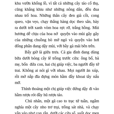
khu vườn khổng lồ, vì tất cả những cây táo cổ thụ,
cũng khẳng khiu như những nông dân, đều đua
nhau trổ hoa. Những thân cây đen già cỗi, cong
queo, vặn vẹo, chạy thẳng hàng dọc theo sân, bày
ra dưới trời xanh vòm hoa rực rỡ, trắng hồng. Mùi
hương dễ chịu của hoa nở quyện vào mùi gây gây
của những chuồng bò mở ngỏ và quyện vào hơi
đống phân đang dậy mùi, với bầy gà mái bên trên.
Bấy giờ là giữa trưa. Cả gia đình đang dùng
bữa dưới bóng cây lê trồng trước cửa: ông bố, bà
mẹ, bốn đứa con, hai chị giúp việc, ba người đầy tớ
trai. Không ai nói gì với nhau. Mọi người ăn xúp,
rồi mở nắp đĩa đựng món hầm đầy khoai tây nấu
mỡ.
Thỉnh thoảng một chị giúp việc đứng dậy đi vào
hầm rượu rót đầy hũ rượu táo.
Chủ nhân, một gã cao to trạc tứ tuần, ngắm
nghía một cây nho trơ trụi, trồng sát nhà, và chạy
vằn vèo như con rắn, dưới các cửa sổ, suốt dọc men