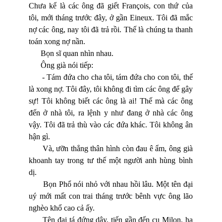
Chưa kể là các ông đã giết
François
, con thứ của
tôi, mới tháng trước đây, ở gần
Eineux. T
ôi đã mắc
nợ các ông, nay tôi đã trả rồi. Thế là chúng ta thanh
toán xong nợ nần.
Bọn sĩ quan nhìn nhau.
Ông già nói tiếp:
- Tám đứa cho cha tôi, tám đứa cho con tôi, thế
là xong nợ. Tôi đây, tôi không đi tìm các ông để gây
sự! Tôi không biết các ông là ai! Thế mà các ông
đến ở nhà tôi, ra lệnh y như đang ở nhà các ông
vậy. Tôi đã trả thù vào các đứa khác. Tôi không ân
hận gì.
Và, ưỡn thẳng thân hình còn đau ê ẩm, ông già
khoanh tay trong tư thế một người anh hùng bình
dị.
Bọn Phổ nói nhỏ với nhau hồi lâu. Một tên đại
uý mới mất con trai tháng trước bênh vực ông lão
nghèo khổ cao cả ấy.
Tên đại tá đứng dậy, tiến gần đến cụ Milon, hạ