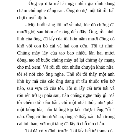
Ông cụ đưa mắt ái ngại nhìn gia đình đang
chăm chú nghe đằng sau. Ông do dự một lát rồi bất
chợt quyết định:
- Một buổi sáng tôi trở về nhà, lúc đó chừng đã
mười giờ, sau hôm các ông đến đây. Ông, rồi binh
lính của ông, đã lấy của tôi hơn năm mươi đồng cỏ
khô với con bò cái và hai con cừu. Tôi tự nhủ:
Chúng mày lấy của tao bao nhiêu lần hai mươi
đồng, tao sẽ buộc chúng mày trả lại chừng ấy mạng
cho mà xem! Và rồi tôi còn nhiều chuyện khác nữa,
tôi sẽ nói cho ông nghe. Thế rồi tôi thấy một anh
lính kỵ mã của các ông đang rít tẩu thuốc trên bờ
hào, sau vựa cỏ của tôi. Tôi đi lấy cái lưỡi hái và
rón rén trở lại phía sau, hắn chẳng nghe thấy gì. Và
tôi chém đứt đầu hắn, chỉ một nhát thôi, như phát
một bông lúa, hắn không kịp kêu được tiếng "ối "
nào. Ông cứ tìm dưới ao, ông sẽ thấy xác hắn trong
cái túi than, với một tảng đá lấy ở chỗ rào chắn.
Tôi đã có ý định trước. Tôi lấy hết tư trang của