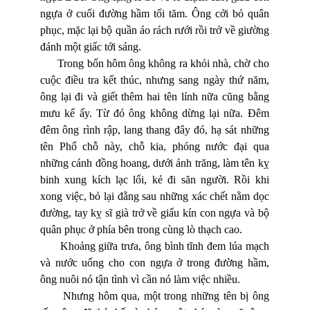
ngựa ở cuối đường hầm tối tăm. Ông cởi bỏ quân
phục, mặc lại bộ quần áo rách rưới rồi trở về giường
đánh một giấc tới sáng.
Trong bốn hôm ông không ra khỏi nhà, chờ cho
cuộc điều tra kết thúc, nhưng sang ngày thứ năm,
ông lại đi và giết thêm hai tên lính nữa cũng bằng
mưu kế ấy. Từ đó ông không dừng lại nữa. Đêm
đêm ông rình rập, lang thang đây đó, hạ sát những
tên Phổ chỗ này, chỗ kia, phóng nước đại qua
những cánh đồng hoang, dưới ánh trăng, làm tên kỵ
binh xung kích lạc lối, kẻ đi săn người. Rồi khi
xong việc, bỏ lại đằng sau những xác chết nằm dọc
đường, tay kỵ sĩ già trở về giấu kín con ngựa và bộ
quân phục ở phía bên trong cùng lò thạch cao.
Khoảng giữa trưa, ông bình tĩnh đem lúa mạch
và nước uống cho con ngựa ở trong đường hầm,
ông nuôi nó tận tình vì cần nó làm việc nhiều.
Nhưng hôm qua, một trong những tên bị ông