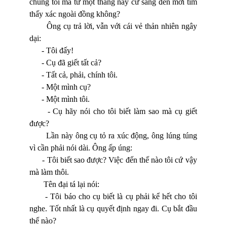
chúng tôi mà từ một tháng nay cứ sáng đến mới tìm
thấy xác ngoài đồng không?
Ông cụ trả lời, vẫn với cái vẻ thản nhiên ngây
dại:
- Tôi đấy!
- Cụ đã giết tất cả?
- Tất cả, phải, chính tôi.
- Một mình cụ?
- Một mình tôi.
- Cụ hãy nói cho tôi biết làm sao mà cụ giết
được?
Lần này ông cụ tỏ ra xúc động, ông lúng túng
vì cần phải nói dài. Ông ấp úng:
- Tôi biết sao được? Việc đến thế nào tôi cứ vậy
mà làm thôi.
Tên đại tá lại nói:
- Tôi báo cho cụ biết là cụ phải kể hết cho tôi
nghe. Tốt nhất là cụ quyết định ngay đi. Cụ bắt đầu
thế nào?