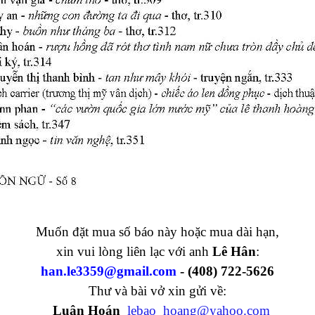
Muốn đặt mua số báo này hoặc mua dài hạn,
xin vui lòng liên lạc với anh
Lê Hân
:
han.le3359@gmail.com
- (408) 722-5626
Thư và bài vở xin gửi về
:
Luân Hoán
lebao_hoang@yahoo.com