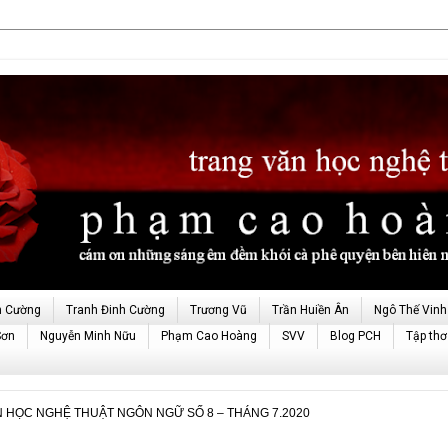
h Cường
Tranh Đinh Cường
Trương Vũ
Trần Huiền Ân
Ngô Thế Vinh
Sơn
Nguyễn Minh Nữu
Phạm Cao Hoàng
SVV
Blog PCH
Tập thơ
N HỌC NGHỆ THUẬT NGÔN NGỮ SỐ 8 – THÁNG 7.2020