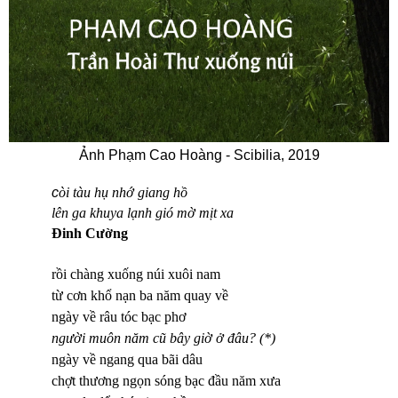
Ảnh Phạm Cao Hoàng - Scibilia, 2019
c
òi tàu hụ nhớ giang hồ
lên ga khuya lạnh gió mờ mịt xa
Đinh Cường
rồi chàng xuống núi xuôi nam
từ cơn khổ nạn ba năm quay về
ngày về râu tóc bạc phơ
người muôn năm cũ bây giờ ở đâu? (*)
ngày về ngang qua bãi dâu
chợt thương ngọn sóng bạc đầu năm xưa