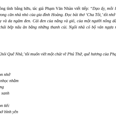
ng tình bằng hữu, tác giả Phạm Văn Nhàn viết tiếp:
“Dạo ấy, mỗi l
ng căn nhà nhỏ của gia đình Hoàng. Đọc bài thơ ‘Cha Tôi,’ tôi nhớ 
gầy và da ngăm đen. Cái đen của nắng và gió, của một người nông dâ
 chái bếp nấu ăn bằng những thanh củi. Ngôi nhà có bộ ván ngựa 
Khói Quê Nhà,’ tôi muốn viết một chút về Phú Thứ, quê hương của P
on nhớ
g nhọc nhằm
ống
m xanh
n tiếc
ở bình yên