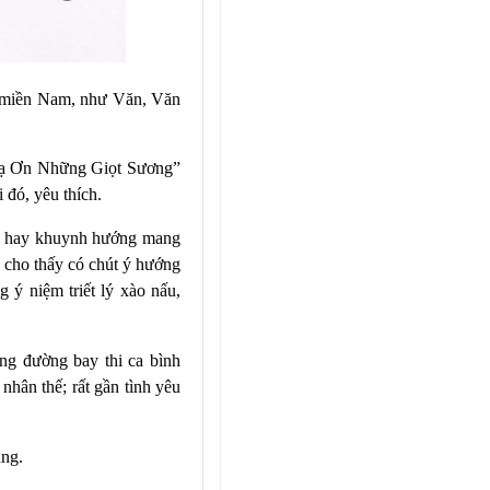
 ở miền Nam, như Văn, Văn
“Tạ Ơn Những Giọt Sương”
 đó, yêu thích.
nh, hay khuynh hướng mang
g cho thấy có chút ý hướng
 ý niệm triết lý xào nấu,
ững đường bay thi ca bình
hân thế; rất gần tình yêu
úng.