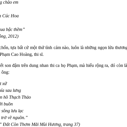
ng chào em
nh Cúc Hoa
qua bậc thềm”
ng, 2012)
 chốn, tựa bất cứ một thứ tình cảm nào, luôn là những ngọn lửa thươn
 Phạm Cao Hoàng, thi sĩ.
vết son đậm trên dung nhan thi ca họ Phạm, mà hiểu rộng ra, đó còn là
a ông:
t xứ
hía sau lưng
ên hồ Thạch Thảo
ời buồn
 sông lưu lạc
 trở về nguồn.”
,” Đất Còn Thơm Mãi Mùi Hương, trang 37)