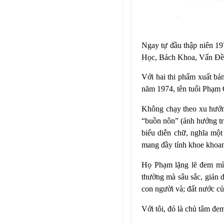
Ngay tự đầu thập niên 19
Học, Bách Khoa, Vấn Đề… 
Với hai thi phẩm xuất b
năm 1974, tên tuổi Phạm C
Không chạy theo xu hướng
“buồn nôn” (ảnh hưởng tri
biểu diễn chữ, nghĩa một
mang đầy tính khoe khoa
Họ Phạm lặng lẽ đem mình
thường mà sâu sắc, giản 
con người và; đất nước củ
Với tôi, đó là chủ tâm đ