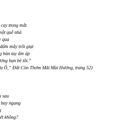
 cay trong mắt
một quê nhà
y qua
đám mây trôi giạt
g bàn tay ấm áp
ơng bạn bè tôi.”
a Ô,” Đất Còn Thơm Mãi Mùi Hương, trang 52)
 sau
u bay ngang
g
iết không?