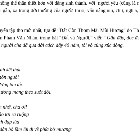
không thể thân thiết hơn với đấng sinh thành, với người yêu (cũng là
u gần, xa trong đời thường của người thi sĩ, vẫn nâng niu, chữ, nghĩa
uyển tập thơ mới nhất, tựa đề “Đất Còn Thơm Mãi Mùi Hương” do Thư
ăn Phạm Văn Nhàn, trong bài “Đất và Người,” viết:
“Gần đây, đọc đư
người cha đã qua đời cách đây 40 năm, tôi vô cùng xúc động.
nh kết thúc
khôn nguôi
ương tan tác
 thương mang theo suốt đời.
 nhớ, cha ơi!
o tơi ra ruộng
nh đạp lúa
àn bò lầm lũi đi về phía bờ mương’