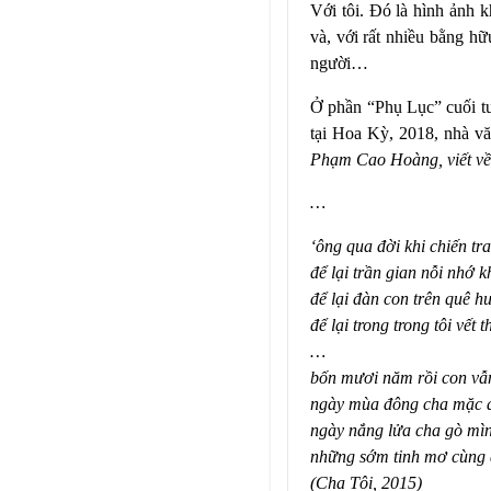
Với tôi. Đó là hình ảnh 
và, với rất nhiều bằng hữ
người…
Ở phần “Phụ Lục” cuối t
tại Hoa Kỳ, 2018, nhà v
Phạm Cao Hoàng, viết về 
…
‘ông qua đời khi chiến tra
để lại trần gian nỗi nhớ 
để lại đàn con trên quê h
để lại trong trong tôi vết
…
bốn mươi năm rồi con vẫn
ngày mùa đông cha mặc á
ngày nắng lửa cha gò mì
những sớm tinh mơ cùng đ
(Cha Tôi, 2015)