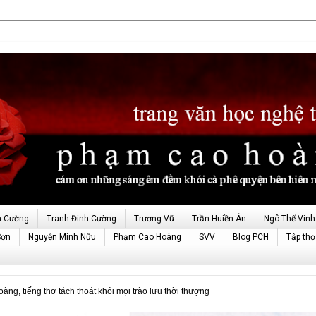
h Cường
Tranh Đinh Cường
Trương Vũ
Trần Huiền Ân
Ngô Thế Vinh
Sơn
Nguyễn Minh Nữu
Phạm Cao Hoàng
SVV
Blog PCH
Tập thơ
g, tiếng thơ tách thoát khỏi mọi trào lưu thời thượng