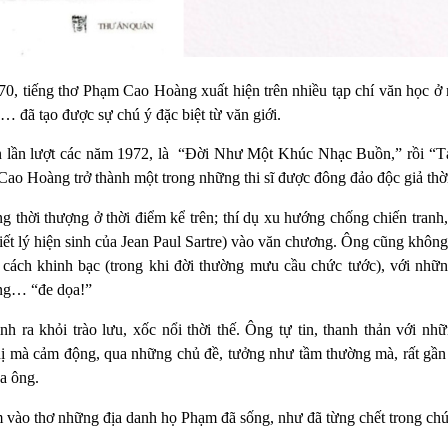
70, tiếng thơ Phạm Cao Hoàng xuất hiện trên nhiều tạp chí văn học
đã tạo được sự chú ý đặc biệt từ văn giới.
ản lần lượt các năm 1972, là “Đời Như Một Khúc Nhạc Buồn,” rồi 
ao Hoàng trở thành một trong những thi sĩ được đông đảo độc giả thời
 thời thượng ở thời điểm kể trên; thí dụ xu hướng chống chiến tra
ết lý hiện sinh của Jean Paul Sartre) vào văn chương. Ông cũng khôn
 cách khinh bạc (trong khi đời thường mưu cầu chức tước), với những
ng… “đe dọa!”
 ra khỏi trào lưu, xốc nổi thời thế. Ông tự tin, thanh thản với nh
dị mà cảm động, qua những chủ đề, tưởng như tầm thường mà, rất gần n
a ông.
em vào thơ những địa danh họ Phạm đã sống, như đã từng chết trong ch