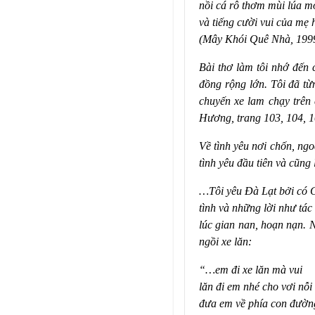
nồi cá rô thơm mùi lúa m
và tiếng cười vui của mẹ 
(Mây Khói Quê Nhà, 199
Bài thơ làm tôi nhớ đến
đồng rộng lớn. Tôi đã từ
chuyến xe lam chạy trê
Hương, trang 103, 104, 1
Về tình yêu nơi chốn, ng
tình yêu đầu tiên và cũng
…Tôi yêu Đà Lạt bởi có 
tình và những lời như t
lúc gian nan, hoạn nạn. 
ngồi xe lăn:
“…em đi xe lăn mà vui
lăn đi em nhé cho vơi nỗi
đưa em về phía con đườn