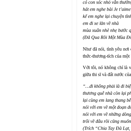
có con sóc nhỏ vẫn thườ
hát em nghe bài Je t’aime
kể em nghe lại chuyện tì
em đi xe lăn về nhà
mùa xuân nhè nhẹ bước 
(Đã Qua Rồi Một Mùa Đô
Như đã nói, tình yêu nơi
thức-thương-tích của một
Với tôi, nó không chỉ là 
giữa thi sĩ và đất nước củ
“…đi không phải là đi biệ
thương quê nhà còn lại p
lại cùng em lang thang b
nói với em về một đoạn đ
nói với em về những dòng
trôi về đâu rồi cũng muốn
(Trích “Chia Tay Đà Lạt