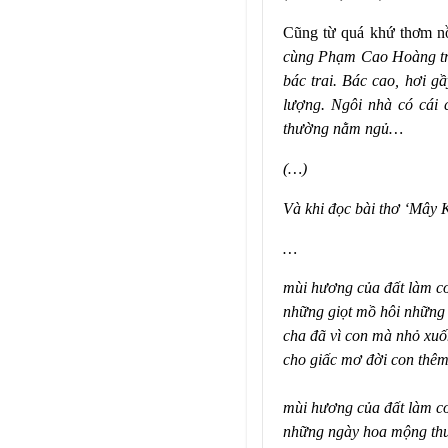
Cũng từ quá khứ thơm nồ
cùng Phạm Cao Hoàng tro
bác trai. Bác cao, hơi 
lượng. Ngôi nhà có cái
thường nằm ngủ…
(…)
Và khi đọc bài thơ ‘Mây 
…
mùi hương của đất làm c
những giọt mồ hôi nhữn
cha đã vì con mà nhỏ xu
cho giấc mơ đời con thê
mùi hương của đất làm co
những ngày hoa mộng thu