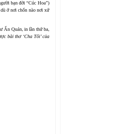
 người bạn đời “Cúc Hoa”)
, dù ở nơi chốn nào nơi xứ
 Ấn Quán, in lần thứ ba,
ợc bài thơ ‘Cha Tôi’ của