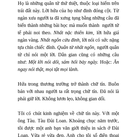
Họ là những quân tử thứ thiệt, thuộc loại hiếm trên
trái đất này. Lời hứa của họ như đinh đóng cột. Từ
ngàn xưa người ta đã xưng tụng bằng những câu đã
biến thành những bài học mà muốn thành
người tử
tế phải noi theo.
Nhất nặc thiên kim,
lời hứa giá
ngàn vàng.
Nhất ngôn cửu đỉnh,
lời nói có sức nặng
tựa chín chiếc đỉnh.
Quân tử nhất ngôn,
người quân
tử chỉ nói một lời. Dân gian cũng có những câu
như:
Một lời nói dối, sám hối bảy ngày.
Hoặc:
Ăn
ngay nói thật, mọi tật mọi lành.
Hứa trong thương trường trở thành chữ tín. Buôn
bán với nhau người ta rất trọng chữ tín. Đã nói là
phải giữ lời. Không lươn lẹo, không gian dối.
Tôi có chút kinh nghiệm về chữ tín này. Với một
ông Tàu. Tàu Đài Loan. Khoảng chục năm trước,
tôi được một anh bạn văn giới thiệu in sách ở Đài
Loan. Vừa rẻ vừa đẹp. Anh cho tôi số điện thoại