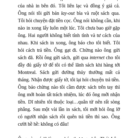
của nhà in bên đó. Tôi liên lạc và đồng ý giá cả.
Ông nói tôi gửi bản
lay-out
bìa và ruột sách qua.
Tôi hỏi chuyện đặt tiền cọc. Ông nói không cần, khi
nào in xong lấy luôn một lúc. Tôi chưa bao giờ gặp
ông. Hai người không biết tính tình và tư cách của
nhau. Khi sách in xong, ông báo cho tôi biết. Tôi
hỏi cách trả tiền. Ông gạt đi. Chừng nào ông gửi
sách đã. Rồi ông gửi sách, gửi qua
internet
cho tôi
đầy đủ giấy tờ để tôi có thể lãnh sách khi hàng tới
Montreal. Sách gửi đường thủy thường mất cả
tháng. Nhận được giấy tờ, tôi lại hỏi chuyện trả tiền.
Ông bảo chừng nào tôi cầm được sách trên tay thì
ông mới hoàn tất trách nhiệm, lúc đó ông mới nhận
tiền. Dĩ nhiên tôi thuộc loại…quân tử nên rất sòng
phẳng. Sau một vài lần in sách, tôi mới hỏi ông lỡ
có người nhận sách rồi quên trả tiền thì sao. Ông
cười hề hề: không có đâu!