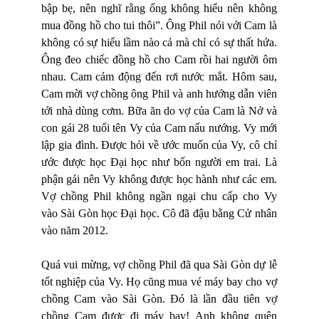
bập bẹ, nên nghĩ rằng ổng không hiểu nên không
mua đồng hồ cho tui thôi”. Ông Phil nói với Cam là
không có sự hiểu lầm nào cả mà chỉ có sự thất hứa.
Ông đeo chiếc đồng hồ cho Cam rồi hai người ôm
nhau. Cam cảm động đến rơi nước mắt. Hôm sau,
Cam mời vợ chồng ông Phil và anh hướng dẫn viên
tới nhà dùng cơm. Bữa ăn do vợ của Cam là Nở và
con gái 28 tuổi tên Vy của Cam nấu nướng. Vy mới
lập gia đình. Được hỏi về ước muốn của Vy, cô chỉ
ước được học Đại học như bốn người em trai. Là
phận gái nên Vy không được học hành như các em.
Vợ chồng Phil không ngần ngại chu cấp cho Vy
vào Sài Gòn học Đại học. Cô đã đậu bằng Cử nhân
vào năm 2012.
Quá vui mừng, vợ chồng Phil đã qua Sài Gòn dự lễ
tốt nghiệp của Vy. Họ cũng mua vé máy bay cho vợ
chồng Cam vào Sài Gòn. Đó là lần đầu tiên vợ
chồng Cam được đi máy bay! Anh không quên