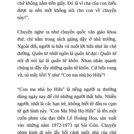
chứ không nằm trên giấy. Đó là vì cha của con hiểu
được ta nên mới không nói cho con về chuyện
này!”.
Chuyện nghe ra như chuyện quốc văn giáo khoa
thư, chỉ nằm trong sách giảng dậy ở nhà trường.
Ngoài đời, người ta hứa và nuốt lời hứa như ăn chè
đường.
Quân tử nhất ngôn là quân tử dại / Quân tử
nói đi nói lại là quân tử khôn.
Nhan nhản quanh
chúng ta đầy rẫy những quân tử khôn. Cứ hứa vung
vít, sù mấy hồi! Y như “Con ma nhà họ Hứa”!
“Con ma nhà họ Hứa” là tiếng người ta thường
dùng ngày nay để chỉ những người thất hứa. Nhiều
người, nhất là các bạn trẻ, không biết từ đâu ra cụm
từ gợi hình này. “Con Ma Nhà Họ Hứa” là tên một
cuốn phim của đạo diễn Lê Hoàng Hoa, sản xuất
vào những năm 1972-1973 tại Sài Gòn. Chuyện
phim kinh dị này lấy bối cảnh ngôi nhà của chú