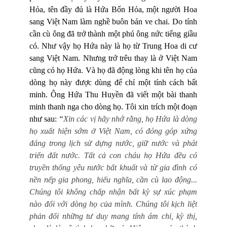
Hỏa, tên đầy đủ là Hứa Bổn Hỏa, một người Hoa
sang Việt Nam làm nghề buôn bán ve chai. Do tính
cần cù ông đã trở thành một phú ông nức tiếng giầu
có. Như vậy họ Hứa này là họ từ Trung Hoa di cư
sang Việt Nam. Nhưng trớ trêu thay là ở Việt Nam
cũng có họ Hứa. Và họ đã động lòng khi tên họ của
dòng họ này được dùng để chỉ một tính cách bất
minh. Ông Hứa Thu Huyền đã viết một bài thanh
minh thanh nga cho dòng họ. Tôi xin trích một đoạn
như sau:
“
Xin các vị hãy nhớ rằng, họ Hứa là dòng
họ xuất hiện sớm ở Việt Nam, có đóng góp xứng
đáng trong lịch sử dựng nước, giữ nước và phát
triển đất nước. Tất cả con cháu họ Hứa đều có
truyền thống yêu nước bất khuất và từ gia đình có
nền nếp gia phong, hiếu nghĩa, cần cù lao động...
Chúng tôi không chấp nhận bất kỳ sự xúc phạm
nào đối với dòng họ của mình. Chúng tôi kịch liệt
phản đối những tư duy mang tính ám chỉ, kỳ thị,