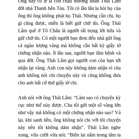
Ông này có lẽ là con cháu thương nhân Thái Lâm
đời nhà Thanh bên Tàu. Tôi có lần lân la hỏi họ của
ông thì ông không phải họ Thái. Nhưng cần chi, họ
gì cũng được, miễn là biết giữ chữ tín. Ông Thái
Lâm quê ở Tô Châu là người rất trọng lời hứa và
giữ chữ tín. Có một người bạn đem đến nhà gửi ông
cả ngàn lượng vàng mà không cần bất kỳ giấy tờ
chứng nhận nào. Ít lâu sau, người bạn lâm bệnh và
qua đời. Ông Thái Lâm gọi người con của bạn tới
nhận lại vàng. Anh con này không dám nhận vì cha
anh không nói chi chuyện này và cũng không đưa
cho anh bất cứ thứ giấy tờ chi.
Anh nói với ông Thái Lâm: “Làm sao có chuyện kỳ
cục như thế này được. Cha tôi gửi một số vàng lớn
như vậy mà không có một chứng nhận nào sao? Vả
lại, khi sanh tiền, ông không nói chi với tôi chuyện
này nên tôi không dám nhận”. Thái Lâm nghe
xong, vừa cười vừa nói: “Biên lai nằm trong tâm ta