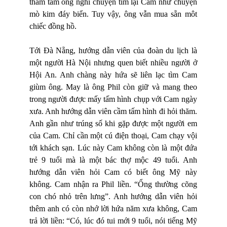
thâm tâm ông nghĩ chuyện tìm lại Cam như chuyện
mò kim đáy biển. Tuy vậy, ông vẫn mua sẵn môt
chiếc đồng hồ.
Tới Đà Nẵng, hướng dẫn viên của đoàn du lịch là
một người Hà Nội nhưng quen biết nhiều người ở
Hội An. Anh chàng này hứa sẽ liên lạc tìm Cam
giùm ông. May là ông Phil còn giữ và mang theo
trong người được mấy tấm hình chụp với Cam ngày
xưa. Anh hướng dẫn viên cầm tấm hình đi hỏi thăm.
Anh gần như trúng số khi gặp được một người em
của Cam. Chỉ cần một cú điện thoại, Cam chạy vội
tới khách sạn. Lúc này Cam không còn là một đứa
trẻ 9 tuổi mà là một bác thợ mộc 49 tuổi. Anh
hướng dẫn viên hỏi Cam có biết ông Mỹ này
không. Cam nhận ra Phil liền. “Ổng thường cõng
con chó nhỏ trên lưng”. Anh hướng dẫn viên hỏi
thêm anh có còn nhớ lời hứa năm xưa không, Cam
trả lời liền: “Có, lúc đó tui mới 9 tuổi, nói tiếng Mỹ