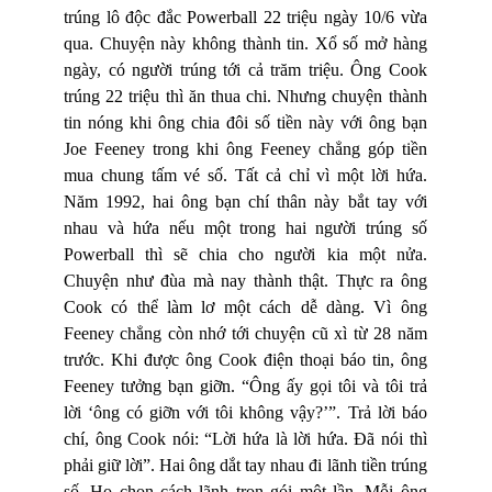
trúng lô độc đắc Powerball 22 triệu ngày 10/6 vừa
qua. Chuyện này không thành tin. Xổ số mở hàng
ngày, có người trúng tới cả trăm triệu. Ông Cook
trúng 22 triệu thì ăn thua chi. Nhưng chuyện thành
tin nóng khi ông chia đôi số tiền này với ông bạn
Joe Feeney trong khi ông Feeney chẳng góp tiền
mua chung tấm vé số. Tất cả chỉ vì một lời hứa.
Năm 1992, hai ông bạn chí thân này bắt tay với
nhau và hứa nếu một trong hai người trúng số
Powerball thì sẽ chia cho người kia một nửa.
Chuyện như đùa mà nay thành thật. Thực ra ông
Cook có thể làm lơ một cách dễ dàng. Vì ông
Feeney chẳng còn nhớ tới chuyện cũ xì từ 28 năm
trước. Khi được ông Cook điện thoại báo tin, ông
Feeney tưởng bạn giỡn. “Ông ấy gọi tôi và tôi trả
lời ‘ông có giỡn với tôi không vậy?’”. Trả lời báo
chí, ông Cook nói: “Lời hứa là lời hứa. Đã nói thì
phải giữ lời”. Hai ông dắt tay nhau đi lãnh tiền trúng
số. Họ chọn cách lãnh trọn gói một lần. Mỗi ông