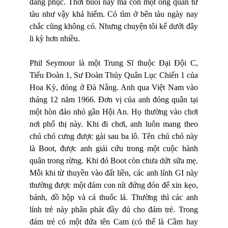
đáng phục. Thời buổi này mà còn một ông quân tử
tàu như vậy khá hiếm. Có tìm ở bên tàu ngày nay
chắc cũng không có. Nhưng chuyện tôi kể dưới đây
li kỳ hơn nhiều.
Phil Seymour là một Trung Sĩ thuộc Đại Đội C,
Tiểu Đoàn 1, Sư Đoàn Thủy Quân Lục Chiến 1 của
Hoa Kỳ, đóng ở Đà Nẵng. Anh qua Việt Nam vào
tháng 12 năm 1966. Đơn vị của anh đóng quân tại
một hòn đảo nhỏ gần Hội An. Họ thường vào chơi
nơi phố thị này. Khi đi chơi, anh luôn mang theo
chú chó cưng được gài sau ba lô. Tên chú chó này
là Boot, được anh giải cứu trong một cuộc hành
quân trong rừng. Khi đó Boot còn chưa dứt sữa mẹ.
Mỗi khi từ thuyền vào đất liền, các anh lính GI này
thường được một đám con nít đứng đón để xin kẹo,
bánh, đồ hộp và cả thuốc lá. Thường thì các anh
lính trẻ này phân phát đầy đủ cho đám trẻ. Trong
đám trẻ có một đứa tên Cam (có thể là Cầm hay