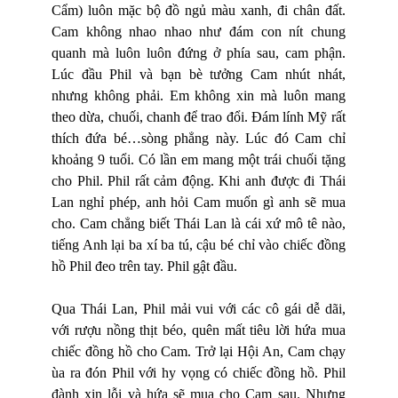
Cẩm) luôn mặc bộ đồ ngủ màu xanh, đi chân đất.
Cam không nhao nhao như đám con nít chung
quanh mà luôn luôn đứng ở phía sau, cam phận.
Lúc đầu Phil và bạn bè tưởng Cam nhút nhát,
nhưng không phải. Em không xin mà luôn mang
theo dừa, chuối, chanh để trao đổi. Đám lính Mỹ rất
thích đứa bé…sòng phẳng này. Lúc đó Cam chỉ
khoảng 9 tuổi. Có lần em mang một trái chuối tặng
cho Phil. Phil rất cảm động. Khi anh được đi Thái
Lan nghỉ phép, anh hỏi Cam muốn gì anh sẽ mua
cho. Cam chẳng biết Thái Lan là cái xứ mô tê nào,
tiếng Anh lại ba xí ba tú, cậu bé chỉ vào chiếc đồng
hồ Phil đeo trên tay. Phil gật đầu.
Qua Thái Lan, Phil mải vui với các cô gái dễ dãi,
với rượu nồng thịt béo, quên mất tiêu lời hứa mua
chiếc đồng hồ cho Cam. Trở lại Hội An, Cam chạy
ùa ra đón Phil với hy vọng có chiếc đồng hồ. Phil
đành xin lỗi và hứa sẽ mua cho Cam sau. Nhưng