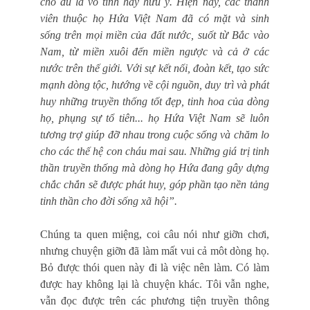
cho dù là vô tình hay hữu ý. Hiện nay, các thành
viên thuộc họ Hứa Việt Nam đã có mặt và sinh
sống trên mọi miền của đất nước, suốt từ Bắc vào
Nam, từ miền xuôi đến miền ngược và cả ở các
nước trên thế giới. Với sự kết nối, đoàn kết, tạo sức
mạnh dòng tộc, hướng về cội nguồn, duy trì và phát
huy những truyền thống tốt đẹp, tinh hoa của dòng
họ, phụng sự tổ tiên... họ Hứa Việt Nam sẽ luôn
tương trợ giúp đỡ nhau trong cuộc sống và chăm lo
cho các thế hệ con cháu mai sau. Những giá trị tinh
thần truyền thống mà dòng họ Hứa đang gây dựng
chắc chắn sẽ được phát huy, góp phần tạo nền tảng
tinh thần cho đời sống xã hội”.
Chúng ta quen miệng, coi câu nói như giỡn chơi,
nhưng chuyện giỡn đã làm mất vui cả môt dòng họ.
Bỏ được thói quen này đi là việc nên làm. Có làm
được hay không lại là chuyện khác. Tôi vẫn nghe,
vẫn đọc được trên các phương tiện truyền thông