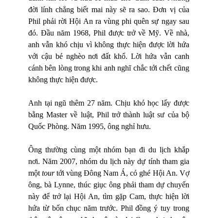
đời lính chẳng biết mai này sẽ ra sao. Đơn vị của
Phil phải rời Hội An ra vùng phi quên sự ngay sau
đó. Đầu năm 1968, Phil được trở về Mỹ. Về nhà,
anh vẫn khó chịu vì không thực hiện được lời hứa
với cậu bé nghèo nơi đất khổ. Lời hứa vẫn canh
cánh bên lòng trong khi anh nghĩ chắc tới chết cũng
không thực hiện được.
Anh tại ngũ thêm 27 năm. Chịu khó học lấy được
bằng Master về luật, Phil trở thành luật sư của bộ
Quốc Phòng. Năm 1995, ông nghỉ hưu.
Ông thường cùng một nhóm bạn đi du lịch khắp
nơi. Năm 2007, nhóm du lịch này dự tính tham gia
một
tour
tới vùng Đông Nam Á, có ghé Hội An. Vợ
ông, bà Lynne, thúc giục ông phải tham dự chuyến
này để trở lại Hội An, tìm gặp Cam, thực hiện lời
hứa từ bốn chục năm trước. Phil đồng ý tuy trong