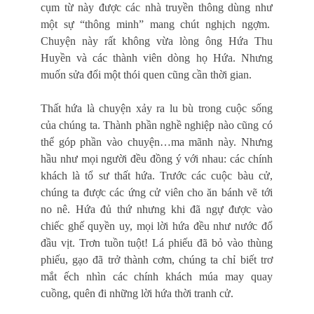
cụm từ này được các nhà truyền thông dùng như
một sự “thông minh” mang chút nghịch ngợm.
Chuyện này rất không vừa lòng ông Hứa Thu
Huyền và các thành viên dòng họ Hứa. Nhưng
muốn sửa đổi một thói quen cũng cần thời gian.
Thất hứa là chuyện xảy ra lu bù trong cuộc sống
của chúng ta. Thành phần nghề nghiệp nào cũng có
thể góp phần vào chuyện…ma mãnh này. Nhưng
hầu như mọi người đều đồng ý với nhau: các chính
khách là tổ sư thất hứa. Trước các cuộc bàu cử,
chúng ta được các ứng cử viên cho ăn bánh vẽ tới
no nê. Hứa đủ thứ nhưng khi đã ngự được vào
chiếc ghế quyền uy, mọi lời hứa đều như nước đổ
đầu vịt. Trơn tuồn tuột! Lá phiếu đã bỏ vào thùng
phiếu, gạo đã trở thành cơm, chúng ta chỉ biết trơ
mắt ếch nhìn các chính khách múa may quay
cuồng, quên đi những lời hứa thời tranh cử.