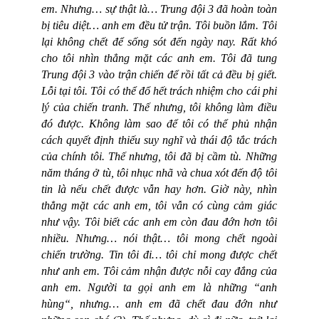
em. Nhưng… sự thật là… Trung đội 3 đã hoàn toàn
bị tiêu diệt… anh em đều tử trận. Tôi buồn lắm. Tôi
lại không chết để sống sót đến ngày nay. Rất khó
cho tôi nhìn thẳng mặt các anh em. Tôi đã tung
Trung đội 3 vào trận chiến để rồi tất cả đều bị giết.
Lỗi tại tôi. Tôi có thể đổ hết trách nhiệm cho cái phi
lý của chiến tranh. Thế nhưng, tôi không làm điều
đó được. Không làm sao để tôi có thể phủ nhận
cách quyết định thiếu suy nghĩ và thái độ tắc trách
của chính tôi. Thế nhưng, tôi đã bị cầm tù. Những
năm tháng ở tù, tôi nhục nhã và chua xót đến độ tôi
tin là nếu chết được vẫn hay hơn. Giờ này, nhìn
thẳng mặt các anh em, tôi vẫn có cùng cảm giác
như vậy. Tôi biết các anh em còn đau đớn hơn tôi
nhiều. Nhưng… nói thật… tôi mong chết ngoài
chiến trường. Tin tôi đi… tôi chỉ mong được chết
như anh em. Tôi cảm nhận được nỗi cay đắng của
anh em. Người ta gọi anh em là những “anh
hùng“, nhưng… anh em đã chết đau đớn như