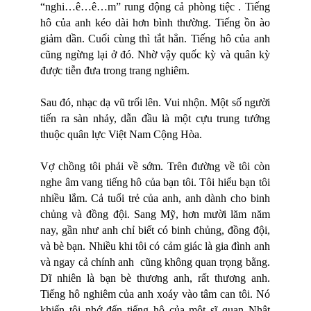
“nghi…ê…ê…m” rung động cả phòng tiệc . Tiếng
hô của anh kéo dài hơn bình thường. Tiếng ồn ào
giảm dần. Cuối cùng thì tắt hẳn. Tiếng hô của anh
cũng ngừng lại ở đó. Nhờ vậy quốc kỳ và quân kỳ
được tiễn đưa trong trang nghiêm.
Sau đó, nhạc dạ vũ trổi lên. Vui nhộn. Một số người
tiến ra sàn nhảy, dẫn đầu là một cựu trung tướng
thuộc quân lực Việt Nam Cộng Hòa.
Vợ chồng tôi phải về sớm. Trên đường về tôi còn
nghe âm vang tiếng hô của bạn tôi. Tôi hiểu bạn tôi
nhiều lắm. Cả tuổi trẻ của anh, anh dành cho binh
chủng và đồng đội. Sang Mỹ, hơn mười lăm năm
nay, gần như anh chỉ biết có binh chủng, đồng đội,
và bè bạn. Nhiều khi tôi có cảm giác là gia đình anh
và ngay cả chính anh cũng không quan trọng bằng.
Dĩ nhiên là bạn bè thương anh, rất thương anh.
Tiếng hô nghiêm của anh xoáy vào tâm can tôi. Nó
khiến tôi nhớ đến tiếng hô của một sĩ quan Nhật