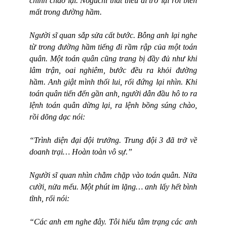
chỉnh chào lại. Noguchi thất thểu đi trở lại rồi biến
mất trong đường hầm.
Người sĩ quan sắp sửa cất bước. Bỗng anh lại nghe
từ trong đường hầm tiếng đi rầm rập của một toán
quân. Một toán quân cũng trang bị đầy đủ như khi
lâm trận, oai nghiêm, bước đều ra khỏi đường
hầm. Anh giật mình thối lui, rối đứng lại nhìn. Khi
toán quân tiến đến gần anh, người dẫn đầu hô to ra
lệnh toán quân dừng lại, ra lệnh bồng súng chào,
rồi dõng dạc nói:
“Trình diện đại đội trưởng. Trung đội 3 đã trở về
doanh trại… Hoàn toàn vô sự.”
Người sĩ quan nhìn chằm chặp vào toán quân. Nửa
cười, nửa mếu. Một phút im lặng… anh lấy hết bình
tĩnh, rối nói:
“Các anh em nghe đây. Tôi hiểu tâm trạng các anh