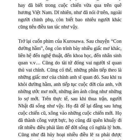
hay đã biết trong cuộc chiến vừa qua trên quê
hương Việt Nam. Dĩ nhiên, như đã nói ở trên, ngoài
người chinh phụ, còn biết bao nhiêu người khác
cũng tiêu điều tan tác như vậy.
Trở lại cuốn phim của Kurosawa. Sau chuyện “Con
đường hầm”, ông còn trình bày nhiều giấc mơ khác,
liên hệ đến nghệ thuật, đến khoa học, đến nhân sinh
quan v.v… Cũng do tài tử đóng vai người sĩ quan
thủ vai chính. Cũng có thể, những phần tiếp theo là
những giấc mơ của chính anh sĩ quan đó. Sau khi ra
khỏi đường hầm, anh tiếp tục cuộc đời của anh, với
những ước mơ mới, những ám ảnh cũng như những
lo sợ mới. Trên thực tế, sau khi thua trận, người
Nhật đã sống như vậy. Họ đã để lại đằng sau lưng
cuộc chiến cũ, xông vào những cuộc chiến mới. Họ
đã thành công vượt bực, họ cũng đã quên khuấy đi
rất nhiều điều phải làm để đời sống có nghĩa lý hơn.
Cũng như đã hủy hoại nhiều điều lẽ ra phải được