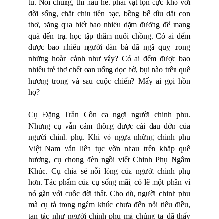
tù. Nói chung, thì hầu hết phải vật lộn cực khổ với
đời sống, chắt chiu tiền bạc, bồng bế dìu dắt con
thơ, băng qua biết bao nhiêu dặm đường để mang
quà đến trại học tập thăm nuôi chồng. Có ai đếm
được bao nhiêu người đàn bà đã ngã quỵ trong
những hoàn cảnh như vậy? Có ai đếm được bao
nhiêu trẻ thơ chết oan uổng dọc bờ, bụi nào trên quê
hương trong và sau cuộc chiến? Mấy ai gọi hồn
họ?
Cụ Đặng Trần Côn ca ngợi người chinh phu.
Nhưng cụ vẫn cảm thông được cái đau đớn của
người chinh phụ. Khi vó ngựa những chinh phu
Việt Nam vẫn liên tục vờn nhau trên khắp quê
hương, cụ chong đèn ngồi viết Chinh Phụ Ngâm
Khúc. Cụ chia sẻ nỗi lòng của người chinh phụ
hơn. Tác phẩm của cụ sống mãi, có lẽ một phần vì
nó gắn với cuộc đời thật. Cho dù, người chinh phụ
mà cụ tả trong ngâm khúc chưa đến nỗi tiêu điều,
tan tác như người chinh phụ mà chúng ta đã thấy