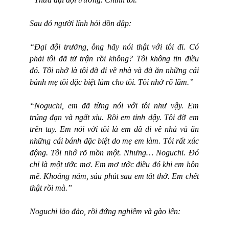
Sau đó người lính hỏi dồn dập:
“Đại đội trưởng, ông hãy nói thật với tôi đi. Có
phải tôi đã tử trận rồi không? Tôi không tin điều
đó. Tôi nhớ là tôi đã đi về nhà và đã ăn những cái
bánh mẹ tôi đặc biệt làm cho tôi. Tôi nhớ rõ lắm.”
“Noguchi, em đã từng nói với tôi như vậy. Em
trúng đạn và ngất xỉu. Rồi em tỉnh dậy. Tôi đỡ em
trên tay. Em nói với tôi là em đã đi về nhà và ăn
những cái bánh đặc biệt do mẹ em làm. Tôi rất xúc
động. Tôi nhớ rõ mồn một. Nhưng… Noguchi. Đó
chỉ là một ước mơ. Em mơ ước điều đó khi em hôn
mê. Khoảng năm, sáu phút sau em tắt thở. Em chết
thật rồi mà.”
Noguchi lảo đảo, rồi đứng nghiêm và gào lên: