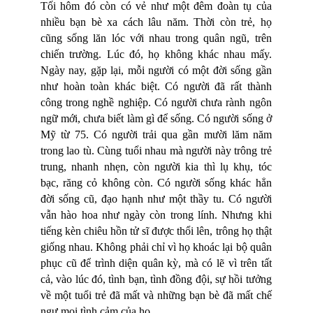
Tối hôm đó còn có vẻ như một đêm đoàn tụ của
nhiều bạn bè xa cách lâu năm. Thời còn trẻ, họ
cũng sống lăn lóc với nhau trong quân ngũ, trên
chiến trường. Lúc đó, họ không khác nhau mấy.
Ngày nay, gặp lại, mỗi người có một đời sống gần
như hoàn toàn khác biệt. Có người đã rất thành
công trong nghề nghiệp. Có người chưa rành ngôn
ngữ mới, chưa biết làm gì để sống. Có người sống ở
Mỹ từ 75. Có người trải qua gần mười lăm năm
trong lao tù. Cùng tuổi nhau mà người này trông trẻ
trung, nhanh nhẹn, còn người kia thì lụ khụ, tóc
bạc, răng cỏ không còn. Có người sống khác hẳn
đời sống cũ, đạo hạnh như một thầy tu. Có người
vẫn hào hoa như ngày còn trong lính. Nhưng khi
tiếng kèn chiêu hồn tử sĩ được thổi lên, trông họ thật
giống nhau. Không phải chỉ vì họ khoác lại bộ quân
phục cũ để trình diện quân kỳ, mà có lẽ vì trên tất
cả, vào lúc đó, tình bạn, tình đồng đội, sự hồi tưởng
về một tuổi trẻ đã mất và những bạn bè đã mất chế
ngự mọi tình cảm của họ.