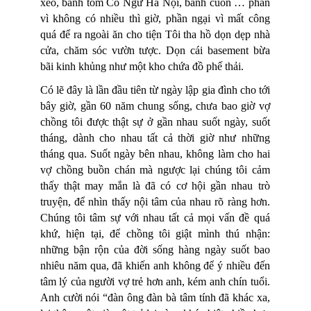
xèo, bánh tôm Cổ Ngư Hà Nội, bánh cuốn … phần
vì không có nhiều thì giờ, phần ngại vì mất công
quá để ra ngoài ăn cho tiện Tôi tha hồ dọn dẹp nhà
cửa, chăm sóc vườn tược. Dọn cái basement bừa
bãi kinh khủng như một kho chứa đồ phế thải.
Có lẽ đây là lần đầu tiên từ ngày lập gia đình cho tới
bây giờ, gần 60 năm chung sống, chưa bao giờ vợ
chồng tôi được thật sự ở gần nhau suốt ngày, suốt
tháng, dành cho nhau tất cả thời giờ như những
tháng qua. Suốt ngày bên nhau, không làm cho hai
vợ chồng buồn chán mà ngược lại chúng tôi cảm
thấy thật may mắn là đã có cơ hội gần nhau trò
truyện, để nhìn thấy nội tâm của nhau rõ ràng hơn.
Chúng tôi tâm sự với nhau tất cả mọi vấn đề quá
khứ, hiện tại, để chồng tôi giật mình thú nhận:
những bận rộn của đời sống hàng ngày suốt bao
nhiêu năm qua, đã khiến anh không để ý nhiều đến
tâm lý của người vợ trẻ hơn anh, kém anh chín tuổi.
Anh cười nói “đàn ông đàn bà tâm tính đã khác xa,