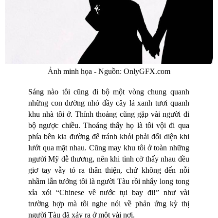
Ảnh minh họa - Nguồn: OnlyGFX.com
Sáng nào tôi cũng đi bộ một vòng chung quanh
những con đường nhỏ đầy cây lá xanh tươi quanh
khu nhà tôi ở. Thỉnh thoảng cũng gặp vài người đi
bộ ngược chiều. Thoáng thấy họ là tôi vội đi qua
phía bên kia đường để tránh khỏi phải đối diện khi
lướt qua mặt nhau. Cũng may khu tôi ở toàn những
người Mỹ dễ thương, nên khi tình cờ thấy nhau đều
giơ tay vẫy tỏ ra thân thiện, chứ không đến nỗi
nhầm lẫn tưởng tôi là người Tàu rồi nhẩy long tong
xỉa xói “Chinese về nước tụi bay đi!” như vài
trường hợp mà tôi nghe nói về phản ứng kỳ thị
người Tàu đã xảy ra ở một vài nơi.