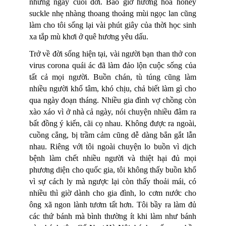
những ngày cuối đời. Bao giờ hương hoa honey
suckle nhẹ nhàng thoang thoảng mùi ngọc lan cũng
làm cho tôi sống lại vài phút giây của thời học sinh
xa tắp mù khơi ở quê hương yêu dấu.
Trở về đời sống hiện tại, vài người bạn than thở con
virus corona quái ác đã làm đảo lộn cuộc sống của
tất cả mọi người. Buồn chán, tù túng cũng làm
nhiều người khổ tâm, khó chịu, chả biết làm gì cho
qua ngày đoạn tháng. Nhiều gia đình vợ chồng còn
xào xáo vì ở nhà cả ngày, nói chuyện nhiều đâm ra
bất đồng ý kiến, cãi cọ nhau. Không được ra ngoài,
cuồng cẳng, bị trầm cảm cũng dễ dàng bẳn gắt lẫn
nhau. Riêng với tôi ngoài chuyện lo buồn vì dịch
bệnh làm chết nhiều người và thiệt hại đủ mọi
phương diện cho quốc gia, tôi không thấy buồn khổ
vì sự cách ly mà ngược lại còn thấy thoải mái, có
nhiều thì giờ dành cho gia đình, lo cơm nước cho
ông xã ngon lành tươm tất hơn. Tôi bầy ra làm đủ
các thứ bánh mà bình thường ít khi làm như bánh