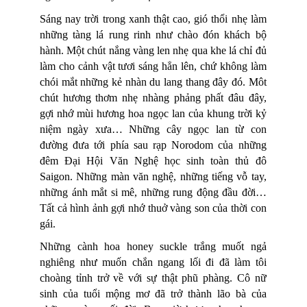
Sáng nay trời trong xanh thật cao, gió thổi nhẹ làm
những tàng lá rung rinh như chào đón khách bộ
hành. Một chút nắng vàng len nhẹ qua khe lá chỉ đủ
làm cho cảnh vật tươi sáng hẳn lên, chứ không làm
chói mắt những kẻ nhàn du lang thang đây đó. Môt
chút hương thơm nhẹ nhàng phảng phất đâu đây,
gợi nhớ mùi hương hoa ngọc lan của khung trời kỷ
niệm ngày xưa… Những cây ngọc lan từ con
đường đưa tới phía sau rạp Norodom của những
đêm Đại Hội Văn Nghệ học sinh toàn thủ đô
Saigon. Những màn văn nghệ, những tiếng vỗ tay,
những ánh mắt si mê, những rung động đầu đời…
Tất cả hình ảnh gợi nhớ thuở vàng son của thời con
gái.
Những cành hoa honey suckle trắng muốt ngả
nghiêng như muốn chắn ngang lối đi đã làm tôi
choàng tỉnh trở về với sự thật phũ phàng. Cô nữ
sinh của tuổi mộng mơ đã trở thành lão bà của