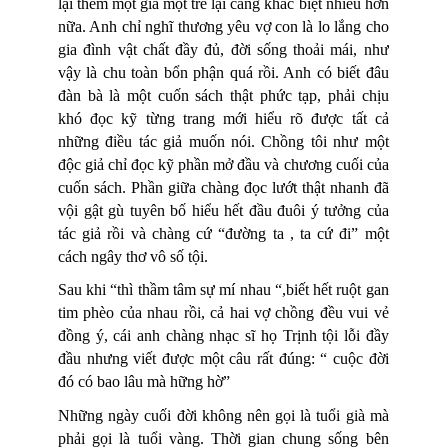
lại thêm một già một trẻ lại càng khác biệt nhiều hơn
nữa. Anh chỉ nghĩ thương yêu vợ con là lo lắng cho
gia đình vật chất đầy đủ, đời sống thoải mái, như
vậy là chu toàn bổn phận quá rồi. Anh có biết đâu
đàn bà là một cuốn sách thật phức tạp, phải chịu
khó đọc kỹ từng trang mới hiểu rõ được tất cả
những điều tác giả muốn nói. Chồng tôi như một
độc giả chỉ đọc kỹ phần mở đầu và chương cuối của
cuốn sách. Phần giữa chàng đọc lướt thật nhanh đã
vội gật gù tuyên bố hiểu hết đầu đuôi ý tưởng của
tác giả rồi và chàng cứ “đường ta , ta cứ đi” một
cách ngây thơ vô số tội.
Sau khi “thì thầm tâm sự mí nhau “,biết hết ruột gan
tim phèo của nhau rồi, cả hai vợ chồng đều vui vẻ
đồng ý, cái anh chàng nhạc sĩ họ Trịnh tội lỗi đầy
đầu nhưng viết được một câu rất đúng: “ cuộc đời
đó có bao lâu mà hững hờ”
Những ngày cuối đời không nên gọi là tuổi già mà
phải gọi là tuổi vàng. Thời gian chung sống bên