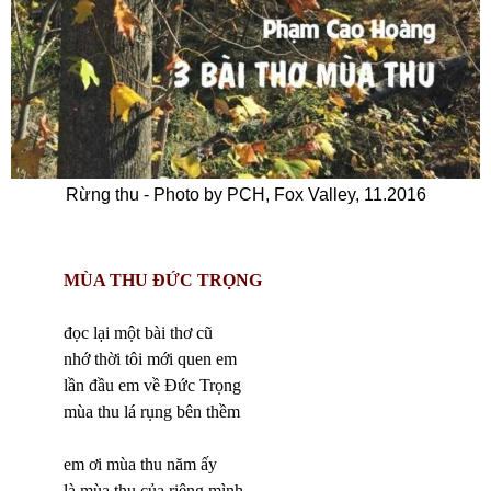
Rừng thu - Photo by PCH, Fox Valley, 11.2016
MÙA THU ĐỨC TRỌNG
đọc lại một bài thơ cũ
nhớ thời tôi mới quen em
lần đầu em về Đức Trọng
mùa thu lá rụng bên thềm
em ơi mùa thu năm ấy
là mùa thu của riêng mình