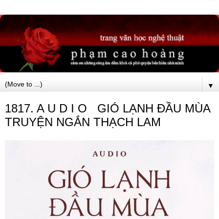
▼
1817. A U D I O GIÓ LẠNH ĐẦU MÙA
TRUYỆN NGẮN THẠCH LAM