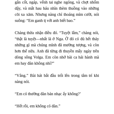
gân cốt, ngáp, vểnh tai nghe ngóng, và chợt nhổm
dậy, và mắt hau háu nhìn thèm thuồng vào những
cõi xa xăm. Nhưng nàng chỉ thoáng mỉm cười, nói
suông: “Em ganh tị với anh biết bao.”
Chàng thừa nhận điều đó. “Tuyệt lắm,” chàng nói,
“thật là tuyệt—nhất là ở Nga. Ở đó có đủ hết thảy
những gì mà chúng mình đã mường tượng, và còn
hơn thế nữa. Anh đã từng đi thuyền mấy ngày trên
dòng sông Volga. Em còn nhớ bài ca hải hành mà
em hay đàn không nhỉ?”
“Vâng.” Bài hát bắt đầu trổi lên trong tâm trí khi
nàng nói.
“Em có thường đàn bản nhạc ấy không?’
“Hết rồi, em không có đàn.”