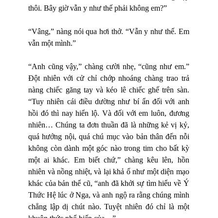
thôi. Bây giờ vẫn y như thế phải không em?”
“Vâng,” nàng nói qua hơi thở. “Vẫn y như thế. Em
vẫn một mình.”
“Anh cũng vậy,” chàng cười nhẹ, “cũng như em.”
Đột nhiên với cử chỉ chớp nhoáng chàng trao trả
nàng chiếc găng tay và kéo lê chiếc ghế trên sàn.
“Tuy nhiên cái điều dường như bí ẩn đối với anh
hồi đó thì nay hiển lộ. Và đối với em luôn, đương
nhiên… Chúng ta đơn thuần đã là những kẻ vị kỷ,
quá hướng nội, quá chú mục vào bản thân đến nỗi
không còn dành một góc nào trong tim cho bất kỳ
một ai khác. Em biết chứ,” chàng kêu lên, hồn
nhiên và nồng nhiệt, và lại khả ố như một diện mạo
khác của bản thể cũ, “anh đã khởi sự tìm hiểu về Ý
Thức Hệ lúc ở Nga, và anh ngộ ra rằng chúng mình
chẳng lập dị chút nào. Tuyệt nhiên đó chỉ là một