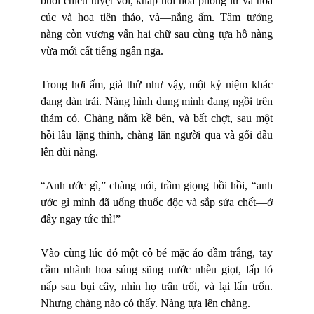
buổi chiều tuyệt vời, khắp nơi hoa phong lữ và hoa
cúc và hoa tiên thảo, và—nắng ấm. Tâm tưởng
nàng còn vương vấn hai chữ sau cùng tựa hồ nàng
vừa mới cất tiếng ngân nga.
Trong hơi ấm, giả thử như vậy, một kỷ niệm khác
đang dàn trải. Nàng hình dung mình đang ngồi trên
thảm cỏ. Chàng nằm kề bên, và bất chợt, sau một
hồi lâu lặng thinh, chàng lăn người qua và gối đầu
lên đùi nàng.
“Anh ước gì,” chàng nói, trầm giọng bồi hồi, “anh
ước gì mình đã uống thuốc độc và sắp sửa chết—ở
đây ngay tức thì!”
Vào cùng lúc đó một cô bé mặc áo đầm trắng, tay
cầm nhành hoa súng sũng nước nhễu giọt, lấp ló
nấp sau bụi cây, nhìn họ trân trối, và lại lẩn trốn.
Nhưng chàng nào có thấy. Nàng tựa lên chàng.