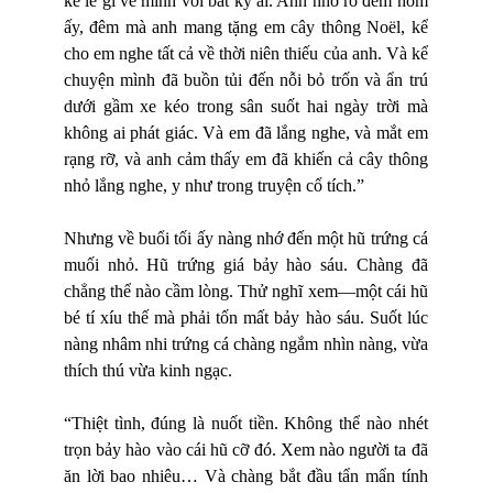
kể lể gì về mình với bất kỳ ai. Anh nhớ rõ đêm hôm
ấy, đêm mà anh mang tặng em cây thông Noël, kể
cho em nghe tất cả về thời niên thiếu của anh. Và kể
chuyện mình đã buồn tủi đến nỗi bỏ trốn và ẩn trú
dưới gầm xe kéo trong sân suốt hai ngày trời mà
không ai phát giác. Và em đã lắng nghe, và mắt em
rạng rỡ, và anh cảm thấy em đã khiến cả cây thông
nhỏ lắng nghe, y như trong truyện cổ tích.”
Nhưng về buổi tối ấy nàng nhớ đến một hũ trứng cá
muối nhỏ. Hũ trứng giá bảy hào sáu. Chàng đã
chẳng thể nào cầm lòng. Thử nghĩ xem—một cái hũ
bé tí xíu thế mà phải tốn mất bảy hào sáu. Suốt lúc
nàng nhâm nhi trứng cá chàng ngắm nhìn nàng, vừa
thích thú vừa kinh ngạc.
“Thiệt tình, đúng là nuốt tiền. Không thể nào nhét
trọn bảy hào vào cái hũ cỡ đó. Xem nào người ta đã
ăn lời bao nhiêu… Và chàng bắt đầu tẩn mẩn tính