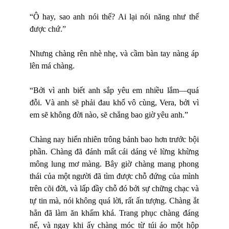
“Ô hay, sao anh nói thế? Ai lại nói năng như thế
được chứ.”
Nhưng chàng rên nhè nhẹ, và cầm bàn tay nàng áp
lên má chàng.
“Bởi vì anh biết anh sắp yêu em nhiều lắm—quá
đỗi. Và anh sẽ phải đau khổ vô cùng, Vera, bởi vì
em sẽ không đời nào, sẽ chẳng bao giờ yêu anh.”
Chàng nay hiển nhiên trông bảnh bao hơn trước bội
phần. Chàng đã đánh mất cái dáng vẻ lừng khừng
mông lung mơ màng. Bây giờ chàng mang phong
thái của một người đã tìm được chỗ đứng của mình
trên cõi đời, và lấp đầy chỗ đó bởi sự chững chạc và
tự tin mà, nói không quá lời, rất ấn tượng. Chàng ắt
hẳn đã làm ăn khấm khá. Trang phục chàng đáng
nể, và ngay khi ấy chàng móc từ túi áo một hộp