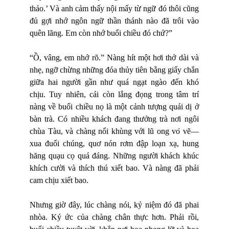
thảo.’ Và anh cảm thấy nội mấy từ ngữ đó thôi cũng
đủ gợi nhớ ngôn ngữ thần thánh nào đã trôi vào
quên lãng. Em còn nhớ buổi chiều đó chứ?”
“Ồ, vâng, em nhớ rõ.” Nàng hít một hơi thở dài và
nhẹ, ngỡ chừng những đóa thủy tiên bằng giấy chắn
giữa hai người gần như quá ngạt ngào đến khó
chịu. Tuy nhiên, cái còn lắng đọng trong tâm trí
nàng về buổi chiều nọ là một cảnh tượng quái dị ở
bàn trà. Có nhiều khách đang thưởng trà nơi ngôi
chùa Tàu, và chàng nổi khùng với lũ ong vo
vẽ—
xua đuổi chúng, quơ nón rơm đập loạn xạ, hung
hăng quạu cọ quá đáng. Những người khách khúc
khích cười và thích thú xiết bao. Và nàng đã phải
cam chịu xiết bao.
Nhưng giờ đây, lúc chàng nói, kỷ niệm đó đã phai
nhòa. Ký ức của chàng chân thực hơn. Phải rồi,