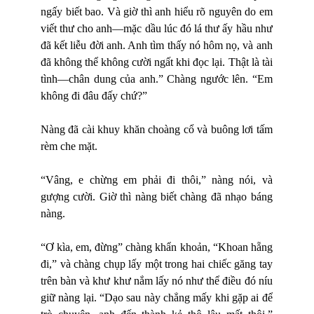
ngấy biết bao. Và giờ thì anh hiểu rõ nguyên do em
viết thư cho anh—mặc dầu lúc đó lá thư ấy hầu như
đã kết liễu đời anh. Anh tìm thấy nó hôm nọ, và anh
đã không thể không cười ngất khi đọc lại. Thật là tài
tình—chân dung của anh.” Chàng ngước lên. “Em
không đi đâu đấy chứ?”
Nàng đã cài khuy khăn choàng cổ và buông lơi tấm
rèm che mặt.
“Vâng, e chừng em phải đi thôi,” nàng nói, và
gượng cười. Giờ thì nàng biết chàng đã nhạo báng
nàng.
“Ơ kìa, em, đừng” chàng khẩn khoản, “Khoan hẵng
đi,” và chàng chụp lấy một trong hai chiếc găng tay
trên bàn và khư khư nắm lấy nó như thể điều đó níu
giữ nàng lại. “Dạo sau này chẳng mấy khi gặp ai để