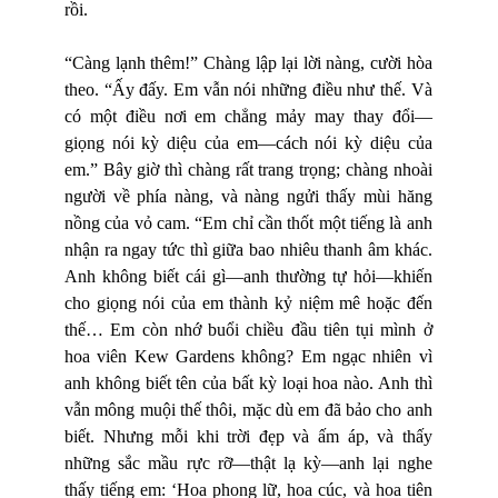
rồi.
“Càng lạnh thêm!” Chàng lập lại lời nàng, cười hòa
theo. “Ấy đấy. Em vẫn nói những điều như thế. Và
có một điều nơi em chẳng mảy may thay đổi—
giọng nói kỳ diệu của em—cách nói kỳ diệu của
em.” Bây giờ thì chàng rất trang trọng; chàng nhoài
người về phía nàng, và nàng ngửi thấy mùi hăng
nồng của vỏ cam. “Em chỉ cần thốt một tiếng là anh
nhận ra ngay tức thì giữa bao nhiêu thanh âm khác.
Anh không biết cái gì—anh thường tự hỏi—khiến
cho giọng nói của em thành kỷ niệm mê hoặc đến
thế… Em còn nhớ buổi chiều đầu tiên tụi mình ở
hoa viên Kew Gardens không? Em ngạc nhiên vì
anh không biết tên của bất kỳ loại hoa nào. Anh thì
vẫn mông muội thế thôi, mặc dù em đã bảo cho anh
biết. Nhưng mỗi khi trời đẹp và ấm áp, và thấy
những sắc mầu rực rỡ—thật lạ kỳ—anh lại nghe
thấy tiếng em: ‘Hoa phong lữ, hoa cúc, và hoa tiên