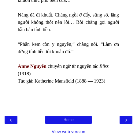
khuôn thức phổ biến của…”
Nàng đã đi khuất. Chàng ngồi ở đấy, sững sờ, lặng
người không thốt nên lời… Rồi chàng gọi người
hầu bàn tính tiền.
“Phần kem còn y nguyên,” chàng nói. “Làm ơn
đừng tính tiền tôi khoản đó.”
Anne Nguyễn
chuyển ngữ từ nguyên tác
Bliss
(1918)
Tác giả: Katherine Mansfield (1888 — 1923)
‹
›
Home
View web version