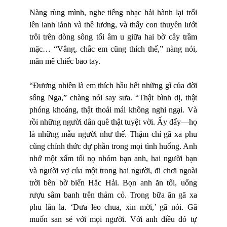
Nàng rùng mình, nghe tiếng nhạc hải hành lại trổi
lên lanh lảnh và thê lương, và thấy con thuyền lướt
trôi trên dòng sông tối âm u giữa hai bờ cây trầm
mặc… “Vâng, chắc em cũng thích thế,” nàng nói,
mân mê chiếc bao tay.
“Đương nhiên là em thích hầu hết những gì của đời
sống Nga,” chàng nói say sưa. “Thật bình dị, thật
phóng khoáng, thật thoải mái không nghi ngại. Và
rồi những người dân quê thật tuyệt vời. Ấy đấy—họ
là những mẫu người như thế. Thậm chí gã xa phu
cũng chính thức dự phần trong mọi tình huống. Anh
nhớ một xẩm tối nọ nhóm bạn anh, hai người bạn
và người vợ của một trong hai người, đi chơi ngoài
trời bên bờ biển Hắc Hải. Bọn anh ăn tối, uống
rượu sâm banh trên thảm cỏ. Trong bữa ăn gã xa
phu lân la. ‘Dưa leo chua, xin mời,’ gã nói. Gã
muốn san sẻ với mọi người. Với anh điều đó tự