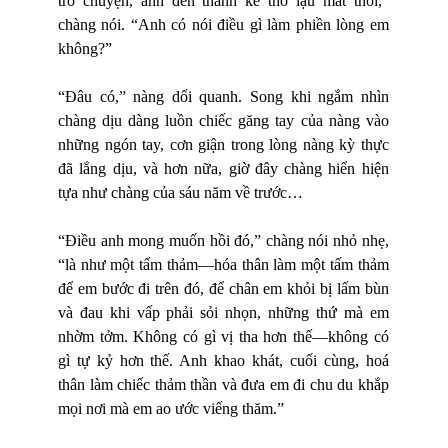
trò chuyện, anh đến thành kẻ thô lậu mất thôi,”
chàng nói. “Anh có nói điều gì làm phiền lòng em
không?”
“Đâu có,” nàng dối quanh. Song khi ngắm nhìn
chàng dịu dàng luồn chiếc găng tay của nàng vào
những ngón tay, cơn giận trong lòng nàng kỳ thực
đã lắng dịu, và hơn nữa, giờ đây chàng hiển hiện
tựa như chàng của sáu năm về trước…
“Điều anh mong muốn hồi đó,” chàng nói nhỏ nhẹ,
“là như một tấm thảm—hóa thân làm một tấm thảm
để em bước đi trên đó, để chân em khỏi bị lấm bùn
và đau khi vấp phải sỏi nhọn, những thứ mà em
nhờm tởm. Không có gì vị tha hơn thế—không có
gì tự kỷ hơn thế. Anh khao khát, cuối cùng, hoá
thân làm chiếc thảm thần và đưa em đi chu du khắp
mọi nơi mà em ao ước viếng thăm.”