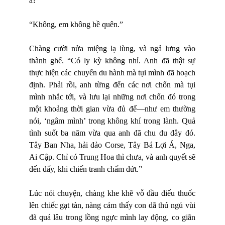
à?”
“Không, em không hề quên.”
Chàng cười nửa miệng lạ lùng, và ngả lưng vào
thành ghế. “Có ly kỳ không nhỉ. Anh đã thật sự
thực hiện các chuyến du hành mà tụi mình đã hoạch
định. Phải rồi, anh từng đến các nơi chốn mà tụi
mình nhắc tới, và lưu lại những nơi chốn đó trong
một khoảng thời gian vừa đủ để—như em thường
nói, ‘ngâm mình’ trong không khí trong lành. Quả
tình suốt ba năm vừa qua anh đã chu du đây đó.
Tây Ban Nha, hải đảo Corse, Tây Bá Lợi Á, Nga,
Ai Cập. Chỉ có Trung Hoa thì chưa, và anh quyết sẽ
đến đấy, khi chiến tranh chấm dứt.”
Lúc nói chuyện, chàng khe khẽ vỗ đầu điếu thuốc
lên chiếc gạt tàn, nàng cảm thấy con dã thú ngủ vùi
đã quá lâu trong lồng ngực mình lay động, co giãn