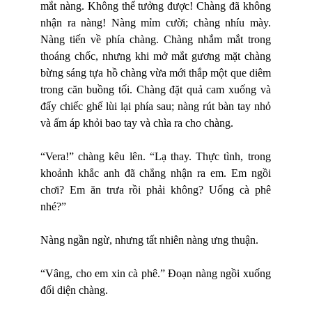
mắt nàng. Không thể tưởng được! Chàng đã không
nhận ra nàng! Nàng mỉm cười; chàng nhíu mày.
Nàng tiến về phía chàng. Chàng nhắm mắt trong
thoáng chốc, nhưng khi mở mắt gương mặt chàng
bừng sáng tựa hồ chàng vừa mới thắp một que diêm
trong căn buồng tối. Chàng đặt quả cam xuống và
đẩy chiếc ghế lùi lại phía sau; nàng rút bàn tay nhỏ
và ấm áp khỏi bao tay và chìa ra cho chàng.
“Vera!” chàng kêu lên. “Lạ thay. Thực tình, trong
khoảnh khắc anh đã chẳng nhận ra em. Em ngồi
chơi? Em ăn trưa rồi phải không? Uống cà phê
nhé?”
Nàng ngần ngừ, nhưng tất nhiên nàng ưng thuận.
“Vâng, cho em xin cà phê.” Đoạn nàng ngồi xuống
đối diện chàng.