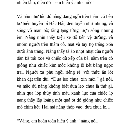
nhiên lắm, điều đó—em hiểu ý anh chứ?”
Và hầu như lúc đó nàng đang ngồi trên thảm cỏ bên
bờ biển huyền bí Hắc Hải, đen tuyền như nhung, và
sóng vỗ mạn bờ, lẳng lặng từng lượn sóng nhung
êm. Nàng nhìn thấy kiệu xe đỗ bên vệ đường, và
nhóm người trên thảm cỏ, mặt và tay họ trắng xóa
dưới ánh trăng. Nàng thấy tà áo nhợt nhạt của người
đàn bà trải xòe và chiếc dù xếp của bà, nằm trên cỏ
giống như chiếc kim móc khổng lồ kết bằng ngọc
trai. Người xa phu ngồi riêng rẽ, với thức ăn lót
khăn đặt trên đùi. “Dưa leo chua, xin mời,” gã nói,
và mặc dù nàng không biết dưa leo chua là thứ gì,
nhìn qua lớp thủy tinh màu xanh lục của chiếc lọ
nàng thấy lấp loáng một quả ớt đỏ giống như chiếc
mỏ chim két. Hai má nàng thóp vào; dưa chua lè…
“Vâng, em hoàn toàn hiểu ý anh,” nàng nói.