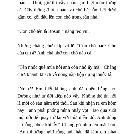
toán… Thôi, giờ thì vẫy chào tạm biệt món trứng
cá. Cây thông ở trên bàn, và chú bé nằm bệt dưới
gầm xe, gối đầu lên con chó trong sân nhà.”
“Con chó tên là Bosun,” nàng reo vui.
Nhưng chàng chưa kịp vỡ lẽ. “Con chó nào? Chó
của em à? Anh chả nhớ con chó nào cả.”
“Tên nhóc quê mùa hồi anh còn nhỏ ấy mà.” Chàng
cười khanh khách và đóng nắp hộp đựng thuốc lá.
“Nó ư? Em biết không anh đã quên bẵng nó.
Dường như từ đời kiếp nào vậy. Không thể tin nổi
là mới có sáu năm trời thôi. Sau khi nhận ra em hôm
nay—anh phải phóng mình nhẩy vọt—lao qua suốt
một đời để quay trở lại với thời điểm đó. Anh đúng
là thằng nhóc khi ấy.” Chàng gõ nhịp lên mặt bàn.
“Anh thường nghĩ rằng anh hẳn đã làm em phát