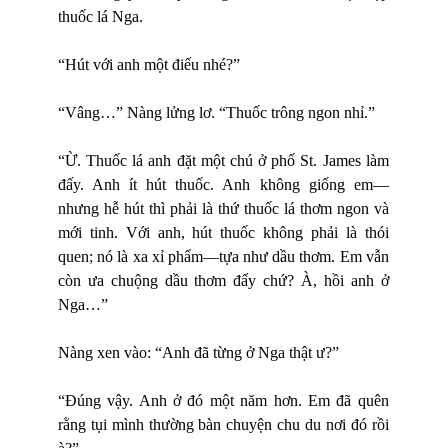
thuốc lá Nga.
“Hút với anh một điếu nhé?”
“Vâng…” Nàng lửng lơ. “Thuốc trông ngon nhỉ.”
“Ừ. Thuốc lá anh đặt một chú ở phố St. James làm
đấy. Anh ít hút thuốc. Anh không giống em—
nhưng hễ hút thì phải là thứ thuốc lá thơm ngon và
mới tinh. Với anh, hút thuốc không phải là thói
quen; nó là xa xỉ phẩm—tựa như dầu thơm. Em vẫn
còn ưa chuộng dầu thơm đấy chứ? À, hồi anh ở
Nga…”
Nàng xen vào: “Anh đã từng ở Nga thật ư?”
“Đúng vậy. Anh ở đó một năm hơn. Em đã quên
rằng tụi mình thường bàn chuyện chu du nơi đó rồi