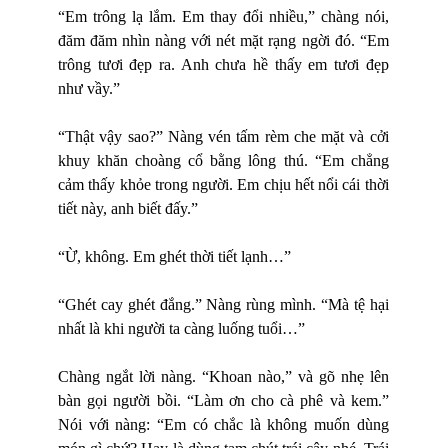
“Em trông lạ lắm. Em thay đổi nhiều,” chàng nói,
đăm đăm nhìn nàng với nét mặt rạng ngời đó. “Em
trông tươi đẹp ra. Anh chưa hề thấy em tươi đẹp
như vầy.”
“Thật vậy sao?” Nàng vén tấm rèm che mặt và cởi
khuy khăn choàng cổ bằng lông thú. “Em chẳng
cảm thấy khỏe trong người. Em chịu hết nổi cái thời
tiết này, anh biết đấy.”
“Ừ, không. Em ghét thời tiết lạnh…”
“Ghét cay ghét đắng.” Nàng rùng mình. “Mà tệ hại
nhất là khi người ta càng luống tuổi…”
Chàng ngắt lời nàng. “Khoan nào,” và gõ nhẹ lên
bàn gọi người bồi. “Làm ơn cho cà phê và kem.”
Nói với nàng: “Em có chắc là không muốn dùng