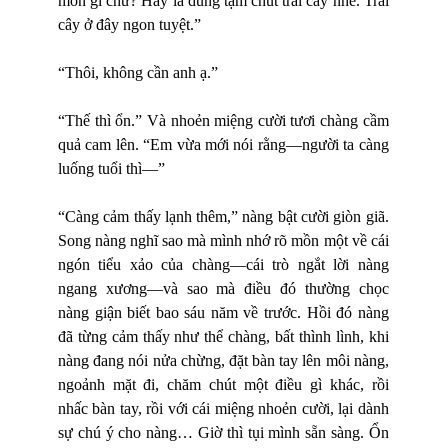
món gì chứ? Hay là dùng tạm chút trái cây nhé. Trái
cây ở đây ngon tuyệt.”
“Thôi, không cần anh ạ.”
“Thế thì ổn.” Và nhoẻn miệng cười tươi chàng cầm
quả cam lên. “Em vừa mới nói rằng—người ta càng
luống tuổi thì—”
“Càng cảm thấy lạnh thêm,” nàng bật cười giòn giã.
Song nàng nghĩ sao mà mình nhớ rõ mồn một về cái
ngón tiểu xảo của chàng—cái trò ngắt lời nàng
ngang xương—và sao mà điều đó thường chọc
nàng giận biết bao sáu năm về trước. Hồi đó nàng
đã từng cảm thấy như thể chàng, bất thình lình, khi
nàng đang nói nửa chừng, đặt bàn tay lên môi nàng,
ngoảnh mặt đi, chăm chút một điều gì khác, rồi
nhấc bàn tay, rồi với cái miệng nhoẻn cười, lại dành
sự chú ý cho nàng… Giờ thì tụi mình sẵn sàng. Ổn