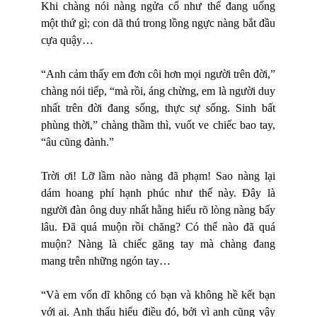
Khi chàng nói nàng ngửa cổ như thể đang uống
một thứ gì; con dã thú trong lồng ngực nàng bắt đầu
cựa quậy…
“Anh cảm thấy em đơn côi hơn mọi người trên đời,”
chàng nói tiếp, “mà rồi, áng chừng, em là người duy
nhất trên đời đang sống, thực sự sống. Sinh bất
phùng thời,” chàng thầm thì, vuốt ve chiếc bao tay,
“âu cũng đành.”
Trời ơi! Lỡ lầm nào nàng đã phạm! Sao nàng lại
dám hoang phí hạnh phúc như thế này. Đây là
người đàn ông duy nhất hằng hiểu rõ lòng nàng bấy
lâu. Đã quá muộn rồi chăng? Có thể nào đã quá
muộn? Nàng là chiếc găng tay mà chàng đang
mang trên những ngón tay…
“Và em vốn dĩ không có bạn và không hề kết bạn
với ai. Anh thấu hiểu điều đó, bởi vì anh cũng vậy