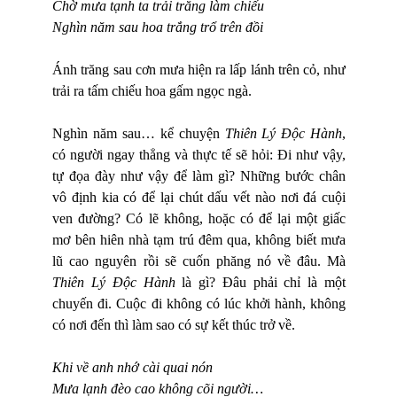
Chờ mưa tạnh ta trải trăng làm chiếu
Nghìn năm sau hoa trắng trổ trên đồi
Ánh trăng sau cơn mưa hiện ra lấp lánh trên cỏ, như
trải ra tấm chiếu hoa gấm ngọc ngà.
Nghìn năm sau… kể chuyện
Thiên Lý Độc Hành
,
có người ngay thẳng và thực tế sẽ hỏi: Đi như vậy,
tự đọa đày như vậy để làm gì? Những bước chân
vô định kia có để lại chút dấu vết nào nơi đá cuội
ven đường? Có lẽ không, hoặc có để lại một giấc
mơ bên hiên nhà tạm trú đêm qua, không biết mưa
lũ cao nguyên rồi sẽ cuốn phăng nó về đâu. Mà
Thiên Lý Độc Hành
là gì? Đâu phải chỉ là một
chuyến đi. Cuộc đi không có lúc khởi hành, không
có nơi đến thì làm sao có sự kết thúc trở về.
Khi về anh nhớ cài quai nón
Mưa lạnh đèo cao không cõi người…