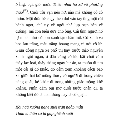
Nắng, bụi, gió, mưa.
Thiên nhai hà xứ vô phương
(*)
thảo
.
Cuối trời vạn nẻo nơi nào mà không có cỏ
thơm. Một đứa bé chạy theo dúi vào tay ông một cái
bánh ngọt, chỉ tay về ngôi nhà lụp xụp bên vệ
đường: má con biểu đưa cho ông. Cái tình người nó
tự nhiên như cỏ non xanh tận chân trời. Cỏ xanh và
hoa lau trắng, màu trắng hoang mang cả trời cô lữ.
Giữa dòng ngựa xe phố thị hay trước thảo nguyên
xanh ngút ngàn, ở đâu cũng có lúc bất chợt cảm
thấy lạc loài, thấy tháng ngày hư ảo, ta muốn đi tìm
một cái gì đó khác, đo đếm xem khoảng cách bao
xa giữa hai bờ mộng thực; có người đi trong chiều
nắng quái, kẻ khác đi trong những giấc mộng khẽ
khàng. Nhìn đám bụi mờ dưới bước chân đi, ta
không biết đó là tha hương hay là cố quận.
Rồi ngã xuống nghe suối tràn ngập máu
Thân là thân cỏ lá gập ghềnh xuôi