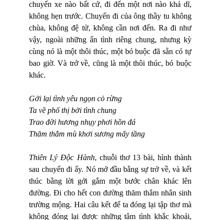
chuyến xe nào bất cứ, đi đến một nơi nào khả dĩ,
không hẹn trước. Chuyến đi của ông thầy tu không
chùa, không đệ tử, không cần nơi đến. Ra đi như
vậy, ngoài những ẩn tình riêng chung, nhưng kỳ
cùng nó là một thôi thúc, một bó buộc đã sẵn có tự
bao giờ. Và trở về, cũng là một thôi thúc, bó buộc
khác.
Gởi lại tình yêu ngọn cỏ rừng
Ta về phố thị bởi tình chung
Trao đời hương nhụy phơi hồn đá
Thăm thẳm mù khơi sương mấy tầng
Thiên Lý Độc Hành
, chuỗi thơ 13 bài, hình thành
sau chuyến đi ấy. Nó mở đầu bằng sự trở về, và kết
thúc bằng lời gởi gắm một bước chân khác lên
đường. Đi cho hết con đường thăm thẳm nhân sinh
trường mộng. Hai câu kết để ta đóng lại tập thơ mà
không đóng lại được những tâm tình khắc khoải,