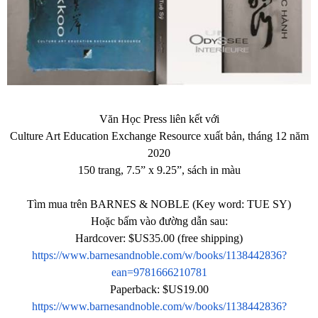
Văn Học Press liên kết với
Culture Art Education Exchange Resource xuất bản, tháng 12 năm
2020
150 trang, 7.5” x 9.25”, sách in màu
Tìm mua trên BARNES & NOBLE (Key word: TUE SY)
Hoặc bấm vào đường dẫn sau:
Hardcover: $US35.00 (free shipping)
https://www.barnesandnoble.com/w/books/1138442836?
ean=9781666210781
Paperback: $US19.00
https://www.barnesandnoble.com/w/books/1138442836?