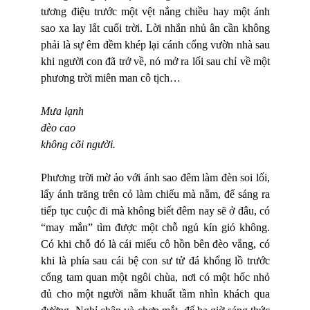
tương điệu trước một vệt nắng chiều hay một ánh
sao xa lay lắt cuối trời. Lời nhắn nhủ ân cần không
phải là sự êm đềm khép lại cánh cổng vườn nhà sau
khi người con đã trở về, nó mở ra lối sau chỉ về một
phương trời miên man cô tịch…
Mưa lạnh
đèo cao
không cõi người.
Phương trời mờ ảo với ánh sao đêm làm đèn soi lối,
lấy ánh trăng trên cỏ làm chiếu mà nằm, để sáng ra
tiếp tục cuộc đi mà không biết đêm nay sẽ ở đâu, có
“may mắn” tìm được một chỗ ngủ kín gió không.
Có khi chỗ đó là cái miếu cô hồn bên đèo vắng, có
khi là phía sau cái bệ con sư tử đá khổng lồ trước
cổng tam quan một ngôi chùa, nơi có một hốc nhỏ
đủ cho một người nằm khuất tầm nhìn khách qua