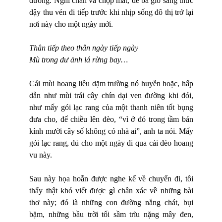
đường. Nghỉ chân và chợp mắt, để ba giờ sáng thức
dậy thu vén đi tiếp trước khi nhịp sống đô thị trở lại
nơi này cho một ngày mới.
Thân tiếp theo thân ngày tiếp ngày
Mù trong dư ảnh lá rừng bay…
Cái mùi hoang liêu dặm trường nó huyễn hoặc, hấp
dẫn như mùi trái cây chín dại ven đường khi đói,
như mấy gói lạc rang của một thanh niên tốt bụng
đưa cho, để chiều lên đèo, “vì ở đó trong tầm bán
kính mười cây số không có nhà ai”, anh ta nói. Mấy
gói lạc rang, đủ cho một ngày đi qua cái đèo hoang
vu này.
Sau này họa hoằn được nghe kể về chuyến đi, tôi
thấy thật khó viết được gì chân xác về những bài
thơ này; đó là những con đường nắng chát, bụi
bặm, những bầu trời tối sầm trĩu nặng mây đen,