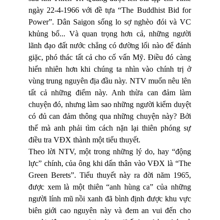
ngày 22-4-1966 với đề tựa “The Buddhist Bid for
Power”. Dân Saigon sống lo sợ nghèo đói và VC
khủng bố... Và quan trọng hơn cả, những người
lãnh đạo đất nước chẳng có đường lối nào để đánh
giặc, phó thác tất cả cho cố vấn Mỹ. Điều đó càng
hiển nhiên hơn khi chúng ta nhìn vào chính trị ở
vùng trung nguyên địa đầu này. NTV muốn nêu lên
tất cả những điểm này. Anh thừa can đảm làm
chuyện đó, nhưng làm sao những người kiểm duyệt
có đủ can đảm thông qua những chuyện này? Bởi
thế mà anh phải tìm cách nặn lại thiên phóng sự
điều tra VĐX thành một tiểu thuyết.
Theo lời NTV, một trong những lý do, hay “động
lực” chính, của ông khi dấn thân vào VĐX là “The
Green Berets”. Tiểu thuyết này ra đời năm 1965,
được xem là một thiên “anh hùng ca” của những
người lính mũ nồi xanh đã bình định được khu vực
biên giới cao nguyên này và đem an vui đến cho