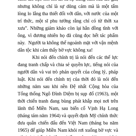
nhưng không chỉ là sự dũng cảm mà là một tấm
lòng lo lắng tha thiết đối với dân, với nước của một
trí thức, một sĩ phu tưởng rằng chỉ có từ thời xa
xưa”. Những giám khảo còn lại hẳn đồng tình với
ông, vì đương nhiên họ đã cũng đọc hết tác phẩm
này. Người ta không thể ngoảnh mặt với vận mệnh
dân tộc khi cảm thấy bờ vực không xa!
Khi nói đến chính trị là nói đến các thế lực
đang tranh chấp và chia sẻ quyền lực, tiếng nói của
người dân và vai trò phán quyết của công lý, pháp
luật. Khi nói đến chính trị của thời đó là nói đến
những năm sau khi nền Đệ nhất Cộng hòa của
Tổng thống Ngô Đình Diệm bị sụp đổ (1963), một
thời chiến tranh đang bùng phát khắp mọi nơi trên
lãnh thổ Miền Nam, sau biến cố Vịnh Hạ Long
(tháng tám năm 1964) và quyết định Mỹ chính thức
đưa quân chiến đấu đến Việt Nam (tháng ba năm
1965) để giúp Miền Nam khỏi rơi xuống bờ vực và