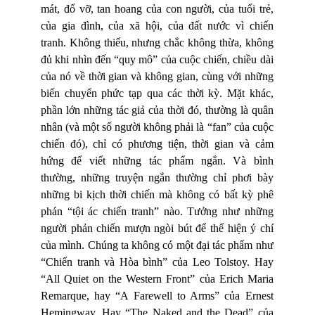
mát, đổ vỡ, tan hoang của con người, của tuổi trẻ,
của gia đình, của xã hội, của đất nước vì chiến
tranh. Không thiếu, nhưng chắc không thừa, không
đủ khi nhìn đến “quy mô” của cuộc chiến, chiều dài
của nó về thời gian và không gian, cùng với những
biến chuyển phức tạp qua các thời kỳ. Mặt khác,
phần lớn những tác giả của thời đó, thường là quân
nhân (và một số người không phải là “fan” của cuộc
chiến đó), chỉ có phương tiện, thời gian và cảm
hứng để viết những tác phẩm ngắn. Và bình
thường, những truyện ngắn thường chỉ phơi bày
những bi kịch thời chiến mà không có bất kỳ phê
phán “tội ác chiến tranh” nào. Tưởng như những
người phản chiến mượn ngòi bút để thể hiện ý chí
của mình. Chúng ta không có một đại tác phẩm như
“Chiến tranh và Hòa bình” của Leo Tolstoy. Hay
“All Quiet on the Western Front” của Erich Maria
Remarque, hay “A Farewell to Arms” của Ernest
Hemingway. Hay “The Naked and the Dead” của