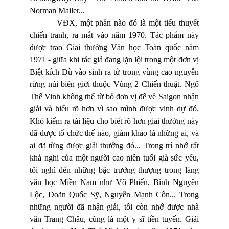
Norman Mailer...
VĐX, một phần nào đó là một tiểu thuyết
chiến tranh, ra mắt vào năm 1970. Tác phẩm này
được trao Giải thưởng Văn học Toàn quốc năm
1971 - giữa khi tác giả đang lặn lội trong một đơn vị
Biệt kích Dù vào sinh ra tử trong vùng cao nguyên
rừng núi biên giới thuộc Vùng 2 Chiến thuật. Ngô
Thế Vinh không thể từ bỏ đơn vị để về Saigon nhận
giải và hiểu rõ hơn vì sao mình được vinh dự đó.
Khó kiếm ra tài liệu cho biết rõ hơn giải thưởng này
đã được tổ chức thế nào, giám khảo là những ai, và
ai đã từng được giải thưởng đó... Trong trí nhớ rất
khả nghi của một người cao niên tuổi già sức yếu,
tôi nghĩ đến những bậc trưởng thượng trong làng
văn học Miền Nam như Võ Phiến, Bình Nguyên
Lộc, Doãn Quốc Sỹ, Nguyễn Mạnh Côn... Trong
những người đã nhận giải, tôi còn nhớ được nhà
văn Trang Châu, cũng là một y sĩ tiền tuyến. Giải