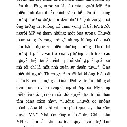
nên thụ động trước sự lấn áp của người Mỹ. Sự
thiếu lãnh đạo, thiếu chính sách thể hiện ở hai ông
tướng thường được nói đến như tư lệnh vùng: một
ông tướng Trị không có tham vọng vì bất lực trước
người Mỹ và tham nhũng; một ông tướng Thuyết
tham vọng “vương tướng” nhưng không có quyết
tâm hành động vì thiếu phương hướng. Theo lời
tướng Trị: “...
vai trò của vị tướng lãnh trên cao
nguyên hiện tại là chánh trị chứ không phải quân sự
mà tôi chỉ là một nhà quân sự thuần túy...”. Ông
miệt thị người Thượng: “Sao tôi lại không biết cái
chân lý bọn Thượng chỉ tuân lệnh và tri ân những ai
đem thức ăn vào miệng chúng nhưng bọn Mỹ cũng
biết điều đó, tụi nó muốn độc quyền tranh thủ nhân
tâm bằng cách này”. “Tướng Thuyết đã không
thành công khi đòi cứu trợ phải qua tay nhà cầm
quyền VN”. Nhà báo cũng nhận định: “Chính phủ
VN đã lầm lẫn khi trao toàn quyền cứu trợ đám