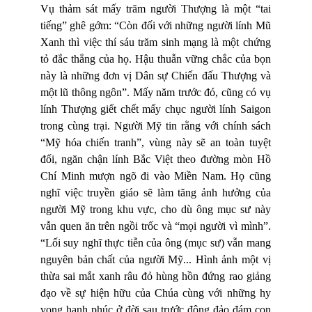
Vụ thảm sát mấy trăm người Thượng là một “tai
tiếng” ghê gớm: “Còn đối với những người lính Mũ
Xanh thì việc thí sáu trăm sinh mạng là một chứng
tỏ đắc thắng của họ. Hậu thuẫn vững chắc của bọn
này là những đơn vị Dân sự Chiến đấu Thượng và
một lũ thông ngôn”. Mấy năm trước đó, cũng có vụ
lính Thượng giết chết mấy chục người lính Saigon
trong cùng trại. Người Mỹ tin rằng với chính sách
“Mỹ hóa chiến tranh”, vùng này sẽ an toàn tuyệt
đối, ngăn chận lính Bắc Việt theo đường mòn Hồ
Chí Minh mượn ngõ đi vào Miền Nam. Họ cũng
nghĩ việc truyền giáo sẽ làm tăng ảnh hưởng của
người Mỹ trong khu vực, cho dù ông mục sư này
vẫn quen ăn trên ngồi trốc và “mọi người vì mình”.
“Lối suy nghĩ thực tiễn của ông (mục sư) vẫn mang
nguyên bản chất của người Mỹ... Hình ảnh một vị
thừa sai mắt xanh râu đỏ hùng hồn đứng rao giảng
đạo về sự hiện hữu của Chúa cùng với những hy
vọng hạnh phúc ở đời sau trước đông đảo đám con