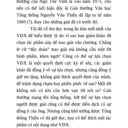
thưởng của Ngô Thế Vinh là vào năm 1971, cho
nên có thể kết luận đây là Giải thưởng Văn học
Tổng thống Nguyễn Văn Thiệu đã lập ra từ năm
1969 (?), thay cho những giải đã có trước đó.
Tôi đã cố tìm đọc trong ấn bản mới nhất của
VĐX để hiểu được lý do vì sao ban giám khảo đã
chọn tác phẩm này để trao giải văn chương. Chẳng
lẽ cứ “độc đoán” trao giải mà không cần một lời
bình phẩm, khen ngợi? Cũng có thể sự lựa chọn
VĐX là một quyết định cực kỳ tế nhị, các giám
khảo đã đồng ý về sự lựa chọn, nhưng cũng đồng ý
giữ im lặng, không giải thích quyết định của mình,
để tránh đụng chạm hay phiền phức về sau? Một lời
không nói có khi còn hơn vạn lời nói ra? Giải
thưởng mang tên tổng thống, bởi thế sự lựa chọn
người được giải cũng có thể được diễn dịch có sự
đồng ý của ông. Nhưng cũng khó tưởng được Tổng
thống Thiệu có thì giờ đọc, hay có thể thích một tác
phẩm có nội dung như VĐX.