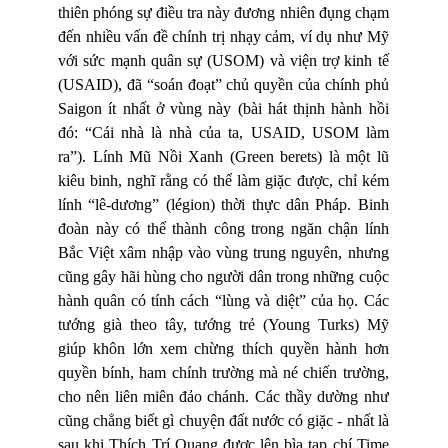
thiên phóng sự điều tra này đương nhiên đụng chạm
đến nhiều vấn đề chính trị nhạy cảm, ví dụ như Mỹ
với sức mạnh quân sự (USOM) và viện trợ kinh tế
(USAID), đã “soán đoạt” chủ quyền của chính phủ
Saigon ít nhất ở vùng này (bài hát thịnh hành hồi
đó: “Cái nhà là nhà của ta, USAID, USOM làm
ra”). Lính Mũ Nồi Xanh (Green berets) là một lũ
kiêu binh, nghĩ rằng có thể làm giặc được, chỉ kém
lính “lê-dương” (légion) thời thực dân Pháp. Binh
đoàn này có thể thành công trong ngăn chận lính
Bắc Việt xâm nhập vào vùng trung nguyên, nhưng
cũng gây hãi hùng cho người dân trong những cuộc
hành quân có tính cách “lùng và diệt” của họ. Các
tướng già theo tây, tướng trẻ (Young Turks) Mỹ
giúp khôn lớn xem chừng thích quyền hành hơn
quyền bính, ham chính trường mà né chiến trường,
cho nên liên miên đảo chánh. Các thầy dường như
cũng chẳng biết gì chuyện đất nước có giặc - nhất là
sau khi Thích Trí Quang được lên bìa tạp chí Time