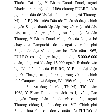
Thuột. Tại đây, Y Bham
Enoul
Enuol
, người
Rhadé, đưa ra một bản “Hiến chương FULRO” kêu
gọi tranh đấu để lấy lại đất đai của người Thượng.
Mặc dù Bộ Phát triển Dân tộc Thiểu số được chính
quyền Saigon thành lập đáp ứng với cuộc nổi dậy
này, trong nỗ lực già
n
h lại sự ủng hộ của dân
Thượng, Y Bham
Enuol
và người của ông ta bỏ
chạy qua Campuchia do lo ngại vì chính phủ
Saigon đe dọa sẽ bắt giam họ. Đến năm 1965,
FULRO có một lực lượng khoảng 5.000-6.000
quân, cùng với khoảng 15.000 người lệ thuộc vào
họ. Là chủ tịch của FULRO, Y Bham đại diện
người Thượng trong thương lượng với hai chính
phủ Campuchia và Saigon, Bắc Việt cũng như VC.
Sau vụ tổng tấn công Tết Mậu Thân năm
1968, Y Bham
Enuol
tìm cách trở lại vùng Cao
nguyên Trung phần để bảo vệ các làng người
Thượng chống lại tấn công của VC. Chính phủ
Saigon hứa rằng các đơn vị quân của FULRO sẽ