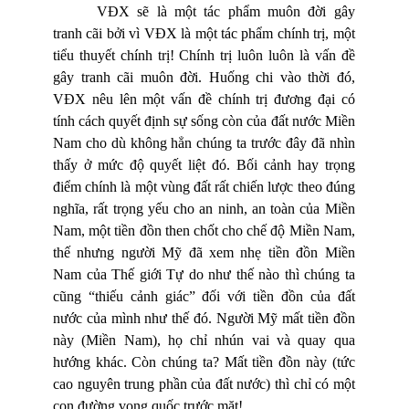
VĐX sẽ là một tác phẩm muôn đời gây
tranh cãi bởi vì VĐX là một tác phẩm chính trị, một
tiểu thuyết chính trị! Chính trị luôn luôn là vấn đề
gây tranh cãi muôn đời. Huống chi vào thời đó,
VĐX nêu lên một vấn đề chính trị đương đại có
tính cách quyết định sự sống còn của đất nước Miền
Nam cho dù không hẳn chúng ta trước đây đã nhìn
thấy ở mức độ quyết liệt đó. Bối cảnh hay trọng
điểm chính là một vùng đất rất chiến lược theo đúng
nghĩa, rất trọng yếu cho an ninh, an toàn của Miền
Nam, một tiền đồn then chốt cho chế độ Miền Nam,
thế nhưng người Mỹ đã xem nhẹ tiền đồn Miền
Nam của Thế giới Tự do như thế nào thì chúng ta
cũng “thiếu cảnh giác” đối với tiền đồn của đất
nước của mình như thế đó. Người Mỹ mất tiền đồn
này (Miền Nam), họ chỉ nhún vai và quay qua
hướng khác. Còn chúng ta? Mất tiền đồn này (tức
cao nguyên trung phần của đất nước) thì chỉ có một
con đường vong quốc trước mặt!