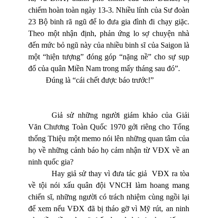
chiếm hoàn toàn ngày 13-3. Nhiều lính của Sư đoàn
23 Bộ binh rã ngũ để lo đưa gia đình đi chạy giặc.
Theo một nhận định, phản ứng lo sợ chuyện nhà
đến mức bỏ ngũ này của nhiều binh sĩ của Saigon là
một “hiện tượng” đóng góp “nặng nề” cho sự sụp
đổ của quân Miền Nam trong mấy tháng sau đó”.
Đúng là “cái chết được báo trước!”
Giả sử những người giám khảo của Giải
Văn Chương Toàn Quốc 1970 gởi riêng cho Tổng
thống Thiệu một memo nói lên những quan tâm của
họ về những cảnh báo họ cảm nhận từ VĐX về an
ninh quốc gia?
Hay giả sử thay vì đưa
tác giả
VĐX ra tòa
về tội nói xấu quân đội VNCH làm hoang mang
chiến sĩ, những người có trách nhiệm cùng ngồi lại
để xem nếu VĐX đã bị tháo gỡ vì Mỹ rút, an ninh