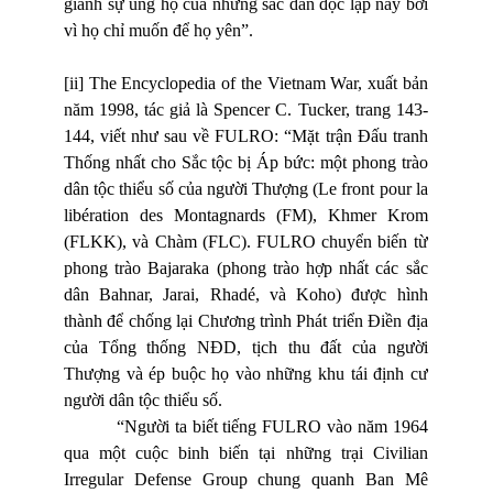
giành sự ủng hộ của những sắc dân độc lập này bởi
vì họ chỉ muốn để họ yên”.
[ii]
The Encyclopedia of the Vietnam War, xuất bản
năm 1998, tác giả là Spencer C. Tucker, trang 143-
144, viết như sau về FULRO: “Mặt trận Đấu tranh
Thống nhất cho Sắc tộc bị Áp bức: một phong trào
dân tộc thiểu số của người Thượng (Le front pour
la
libération des Montagnards
(FM), Khmer Krom
(FLKK), và
Chàm (FLC). FULRO chuyển biến từ
phong trào Bajaraka (phong trào hợp nhất các sắc
dân Bahnar, Jarai, Rhadé, và Koho) được hình
thành để chống lại Chương trình Phát triển Điền địa
của Tổng thống NĐD, tịch thu đất của người
Thượng và ép buộc họ vào những khu tái định cư
người dân tộc thiểu số.
“Người ta biết tiếng FULRO vào năm 1964
qua một cuộc binh biến tại những trại Civilian
Irregular Defense Group chung quanh Ban Mê