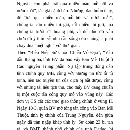
Nguyên còn phải trải qua nhiều máu, mồ hôi và
nưóc mắt”, tác giả cảnh báo. Nhưng, đau buồn thay,
để “trải qua nhiều máu, mồ hôi và nước mắt”,
chúng ta cần nhiều thì giờ, rất nhiều thì giờ, mà
chúng ta trước đã hoang phí, và đến lúc đó vẫn
chưa đủ ý thức về nhu cầu sống còn chúng ta phải
chạy đua “mệt nghỉ” với thời gian.
Theo “Biên Niên Sử Cuộc Chiến Vô Đạo”, “Vào
đầu tháng ba, lính BV đã bao vây Ban Mê Thuột ở
Cao nguyên Trung phần. Sự tập trung đông đảo
lính chính quy MB, cùng với những tin tức từ tù
binh, liên lạc truyền tin của địch bị bắt được, cùng
với những tài liệu tịch thu, cho thấy BV đang chuẩn
bị một cuộc tấn công quy mô vào vùng này. Các
đơn vị CS cắt các trục giao thông chính ở vùng II.
Ngày 10-3
,
quân BV mở tổng tấn công vào Ban Mê
Thuột, tỉnh lỵ chính của Trung Nguyên, đến giữa
ngày đã tràn ngập khắp tỉnh lỵ. Sư đoàn 23 bị tan
rã, và BMT, thành phố chính của tỉnh Darlac, bị