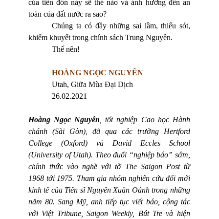
của tiền đồn này sẽ thế nào và ảnh hưởng đến an
toàn của đất nước ra sao?
Chúng ta có đầy những sai lầm, thiếu sót,
khiếm khuyết trong chính sách Trung Nguyên.
Thế nên!
HOÀNG NGỌC NGUYÊN
Utah
, Giữa Mùa Đại Dịch
26.02.2021
Hoàng Ngọc Nguyên
, t
ốt
nghiệp
Cao học Hành
chánh (Sài
Gòn
), đã qua các trường Hertford
College
(Oxford) và David Eccles School
(University of Utah).
Theo đuổi “nghiệp báo” sớm,
chính thức vào nghề với tờ The Saigon Post từ
1968 tới 1975. T
ham gia nhóm nghiên cứu đổi mới
kinh tế của Tiến sĩ Nguyễn Xuân Oánh trong những
năm 80
. Sang Mỹ, anh tiếp tục viết báo, cộng tác
với Việt Tribune, Saigon Weekly, Bút Tre và hiện