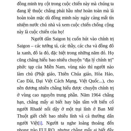
đồng minh trụ cột trong cuộc chiến này mà chúng ta
đang lệ thuộc chẳng phải hầu như hoàn toàn mà là
hoàn toàn mặc dù đồng minh này ngày càng mất tín
nhiệm nước chủ nhà và xem cuộc chiến chống cộng
này là cuộc chiến của họ!
Người dân Saigon bị cuốn hút vào chính trị
Saigon – các tướng tá, các thầy, các cha và đồng đô
la xanh, đô la đỏ, đặc biệt trong những năm đó. Họ
cũng chẳng hiểu bao nhiêu chuyện “địa lý chính trị”
phức tạp của Miền Nam, vùng nào thì người nào
làm chủ (Phật giáo, Thiên Chúa giáo, Hòa Hảo,
Cao Đài, Đại Việt Cách Mạng, Việt Quốc...), cho
nên đương nhiên chẳng hiểu được chuyện chính trị
ở vùng cao nguyên trung phần. Năm 1964 chẳng
hạn, chẳng mấy ai biết hay bận tâm với biến cố
người Rhadé nổi dậy ở một trại lính ở Ban Mê
Thuột giết chết bao nhiêu lính và cả thường dân
người Việt
[i]
. Người ta nghe loáng thoáng đến
phong trào FULRO, nhưng chẳng mấy ai biết đây