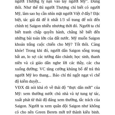
người Thượng tỵ nạn vào tay người Mỹ”. Đúng
thôi. Như thế thì người Thượng chỉ biết có người
Mỹ, làm sao họ cần nhìn mặt người Việt ở đây? Đặc
biệt, tác giả đã để ít nhất 1/3 số trang để nói đến
chính trị Saigon nhiễu nhương thời đó. Người ta chỉ
biết tranh chấp quyền hành, chẳng hề biết đến
những bài toán lớn của đất nước. Mỹ muốn Saigon
khoán trắng cuộc chiến cho Mỹ? Tốt thôi. Càng
khỏe! Trong khi đó, người dân Saigon sống trong
bất an, lo sợ: các tướng đảo chánh; học sinh, thanh
niên và cả giáo dân nghe lời các thầy, các cha
xuống đường; VC tăng cường khủng bố để trả thù
người Mỹ leo thang... Báo chí thì ngột ngạt vì chế
độ kiểm duyệt...
VĐX đã nói khá rõ về thái độ “thực dân mới” của
Mỹ: xem thường nước chủ nhà và tự tung tự tác,
xuất phát từ thái độ đáng xem thường, tắc trách của
Saigon. Người ta xem quân đội Saigon như không
có cho nên Green Berets mới trở thành kiêu binh.