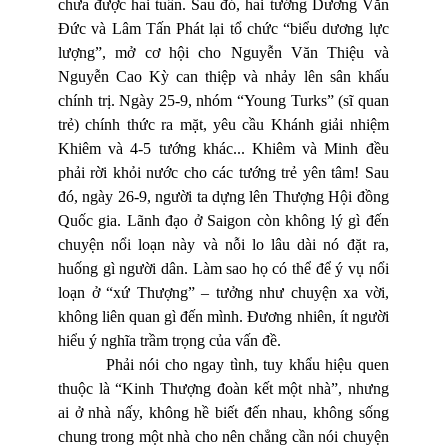
chưa được hai tuần. Sau đó, hai tướng Dương Văn
Đức và Lâm Tấn Phát lại tổ chức “biểu dương lực
lượng”, mở cơ hội cho Nguyễn Văn Thiệu và
Nguyễn Cao Kỳ can thiệp và nhảy lên sân khấu
chính trị. Ngày 25-9, nhóm “Young Turks” (sĩ quan
trẻ) chính thức ra mặt, yêu cầu Khánh giải nhiệm
Khiêm và 4-5 tướng khác... Khiêm và Minh đều
phải rời khỏi nước cho các tướng trẻ yên tâm! Sau
đó, ngày 26-9, người ta dựng lên Thượng Hội đồng
Quốc gia. Lãnh đạo ở Saigon còn không lý gì đến
chuyện nổi loạn này và nỗi lo lâu dài nó đặt ra,
huống gì người dân. Làm sao họ có thể để ý vụ nổi
loạn ở “xứ Thượng” – tưởng như chuyện xa vời,
không liên quan gì đến mình. Đương nhiên, ít người
hiểu ý nghĩa trầm trọng của vấn đề.
Phải nói cho ngay tình, tuy khẩu hiệu quen
thuộc là “Kinh Thượng đoàn kết một nhà”, nhưng
ai ở nhà nấy, không hề biết đến nhau, không sống
chung trong một nhà cho nên chẳng cần nói chuyện