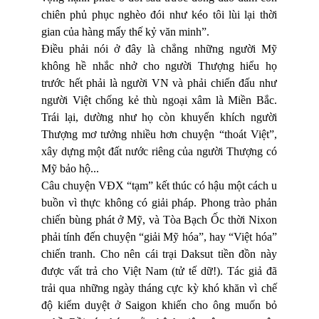
chiên phủ phục nghèo đói như kéo tôi lùi lại thời
gian của hàng mấy thế kỷ văn minh”.
Điều phải nói ở đây là chẳng những người Mỹ
không hề nhắc nhở cho người Thượng hiểu họ
trước hết phải là người VN và phải chiến đấu như
người Việt chống kẻ thù ngoại xâm là Miền Bắc.
Trái lại, dường như họ còn khuyến khích người
Thượng mơ tưởng nhiều hơn chuyện “thoát Việt”,
xây dựng một đất nước riêng của người Thượng có
Mỹ bảo hộ...
Câu chuyện VĐX “tạm” kết thúc có hậu một cách u
buồn vì thực không có giải pháp. Phong trào phản
chiến bùng phát ở Mỹ, và Tòa Bạch Ốc thời Nixon
phải tính đến chuyện “giải Mỹ hóa”, hay “Việt hóa”
chiến tranh. Cho nên cái trại Daksut tiền đồn này
được vất trả cho Việt Nam (tử tế dữ!). Tác giả đã
trải qua những ngày tháng cực kỳ khó khăn vì chế
độ kiểm duyệt ở Saigon khiến cho ông muốn bỏ