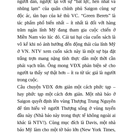
người dân, ngược lại với sự “bất lực, hèn nhát và
nhũng lạm” của quân chính phủ Saigon cùng sự
độc ác, tàn bạo của kẻ thù VC. “Green Berets” là
tác phẩm phổ biến nhất – ít nhất là đối với hàng
trăm ngàn lính Mỹ đang tham gia cuộc chiến ở
Miền Nam vào lúc đó. Cái tai hại của cuốn sách là
vô kể khi nó ảnh hưởng đến động thái của lính Mỹ
ở VN. NTV xem cuốn sách này là một sự bịa đặt
trắng trợn mang nặng tính thực dân một thời cần
phải vạch trần. Ông mong VĐX phản biện sẽ cho
người ta thấy sự thật hơn – ít ra từ tác giả là người
trong cuộc.
Câu chuyện VĐX đơn giản một cách phức tạp –
hay phức tạp một cách đơn giản. Một nhà báo ở
Saigon quyết định lên vùng Thượng Trung Nguyên
để tìm hiểu về người Thượng sống ở vùng tuyến
đầu này (Nhà báo này trong thực tế không ngoài ai
khác là NTV!). Cùng mục đích là Davis, một nhà
báo Mỹ làm cho một tờ báo lớn (New York Times,