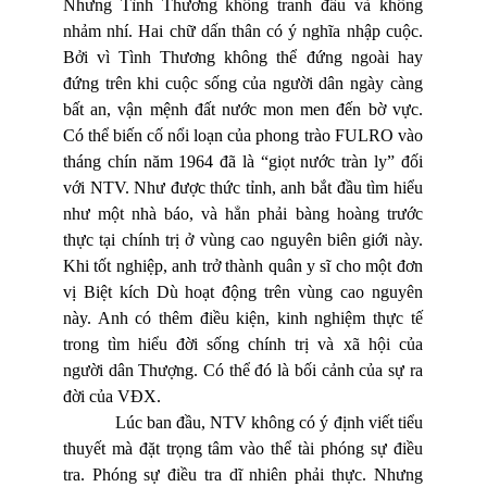
Nhưng Tình Thương không tranh đấu và không
nhảm nhí. Hai chữ dấn thân có ý nghĩa nhập cuộc.
Bởi vì Tình Thương không thể đứng ngoài hay
đứng trên khi cuộc sống của người dân ngày càng
bất an, vận mệnh đất nước mon men đến bờ vực.
Có thể biến cố nổi loạn của phong trào FULRO vào
tháng chín năm 1964 đã là “giọt nước tràn ly” đối
với NTV. Như được thức tỉnh, anh bắt đầu tìm hiểu
như một nhà báo, và hẳn phải bàng hoàng trước
thực tại chính trị ở vùng cao nguyên biên giới này.
Khi tốt nghiệp, anh trở thành quân y sĩ cho một đơn
vị Biệt kích Dù hoạt động trên vùng cao nguyên
này. Anh có thêm điều kiện, kinh nghiệm thực tế
trong tìm hiểu đời sống chính trị và xã hội của
người dân Thượng. Có thể đó là bối cảnh của sự ra
đời của VĐX.
Lúc ban đầu, NTV không có ý định viết tiểu
thuyết mà đặt trọng tâm vào thể tài phóng sự điều
tra. Phóng sự điều tra dĩ nhiên phải thực. Nhưng