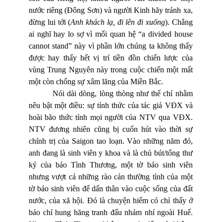
nước riêng (Đông Sơn) và người Kinh hãy tránh xa,
đừng lui tới (
Anh khách lạ, đi lên đi xuống
). Chẳng
ai nghĩ hay lo sợ vì mối quan hệ “a divided house
cannot stand” này vì phần lớn chúng ta không thấy
được hay thấy hết vị trí tiền đồn chiến lược của
vùng Trung Nguyên này trong cuộc chiến một mất
một còn chống sự xâm lăng của Miền Bắc.
Nói dài dòng, lòng thòng như thế chỉ nhằm
nêu bật một điều: sự tỉnh thức của tác giả VĐX và
hoài bão thức tỉnh mọi người của NTV qua VĐX.
NTV đương nhiên cũng bị cuốn hút vào thời sự
chính trị của Saigon tao loạn. Vào những năm đó,
anh đang là sinh viên y khoa và là chủ bút/tổng thư
ký của báo Tình Thương, một tờ báo sinh viên
nhưng vượt cả những rào cản thường tình của một
tờ báo sinh viên để dấn thân vào cuộc sống của đất
nước, của xã hội. Đó là chuyện hiếm có chỉ thấy ở
báo chí hung hăng tranh đấu nhảm nhí ngoài Huế.