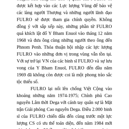
được kết hợp vào các Lực lượng Vùng để bảo vệ
các làng người Thượng và những người lãnh đạo
FULRO sẽ được tham gia chính quyền. Không
đồng ý với sắp xếp này, những phần tử FULRO
quá khích lật đổ Y Bham
Enuol
vào tháng 12 năm
1968 và đưa ông cùng những người theo ông đến
Phnom Penh. Thỏa thuận hội nhập các lực lượng
FULRO vào những đơn vị trong vùng vẫn tồn tại.
Với sự trở lại VN của các binh sĩ FULRO và sự lưu
vong của Y Bham
Enuol
, FULRO đến đầu năm
1969 đã không còn được coi là một phong trào sắc
tộc thiểu số.
FULRO lại nổi lên chống Việt Cộng vào
khoảng những năm 1974-1975; Chính phủ Cao
nguyên Lâm thời Dega với cánh tay quân sự là Mặt
trận Giải phóng Cao nguyên Dega. Điều
2.000 binh
sĩ của FULRO chiến đấu đến cùng trước một lực
lượng CS có ưu thế toán diện, đến năm 1984 mới