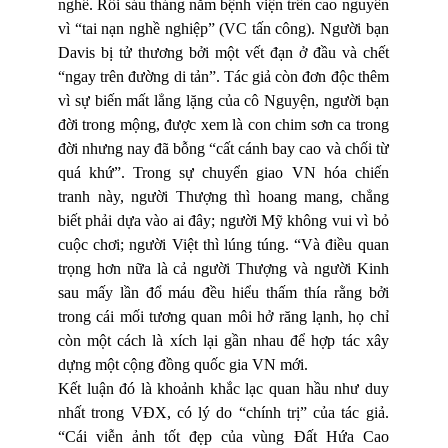
nghề. Rồi sáu tháng nằm bệnh viện trên cao nguyên
vì “tai nạn nghề nghiệp” (VC tấn công). Người bạn
Davis bị tử thương bởi một vết đạn ở đầu và chết
“ngay trên đường di tản”. Tác giả còn đơn độc thêm
vì sự biến mất lẳng lặng của cô Nguyện, người bạn
đời trong mộng, được xem là con chim sơn ca trong
đời nhưng nay đã bỗng “cất cánh bay cao và chối từ
quá khứ”. Trong sự chuyển giao VN hóa chiến
tranh này, người Thượng thì hoang mang, chẳng
biết phải dựa vào ai đây; người Mỹ không vui vì bỏ
cuộc chơi; người Việt thì lúng túng. “Và điều quan
trọng hơn nữa là cả người Thượng và người Kinh
sau mấy lần đổ máu đều hiểu thấm thía rằng bởi
trong cái mối tương quan môi hở răng lạnh, họ chỉ
còn một cách là xích lại gần nhau để hợp tác xây
dựng một cộng đồng quốc gia VN mới.
Kết luận đó là khoảnh khắc lạc quan hầu như duy
nhất trong VĐX, có lý do “chính trị” của tác giả.
“Cái viễn ảnh tốt đẹp của vùng Đất Hứa Cao