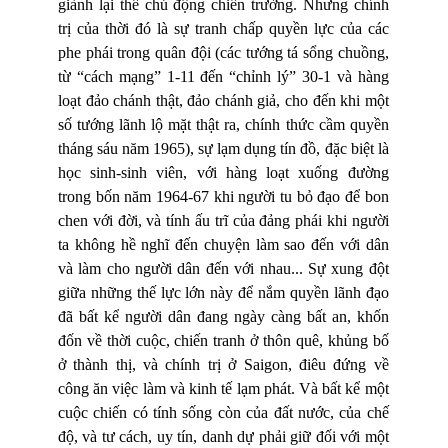
giành lại thế chủ động chiến trường. Nhưng chính
trị của thời đó là sự tranh chấp quyền lực của các
phe phái trong quân đội (các tướng tá sổng chuồng,
từ “cách mạng” 1-11 đến “chỉnh lý” 30-1 và hàng
loạt đảo chánh thật, đảo chánh giả, cho đến khi một
số tướng lãnh lộ mặt thật ra, chính thức cầm quyền
tháng sáu năm 1965), sự lạm dụng tín đồ, đặc biệt là
học sinh-sinh viên, với hàng loạt xuống đường
trong bốn năm 1964-67 khi người tu bỏ đạo để bon
chen với đời, và tính ấu trĩ của đảng phái khi người
ta không hề nghĩ đến chuyện làm sao đến với dân
và làm cho người dân đến với nhau... Sự xung đột
giữa những thế lực lớn này để nắm quyền lãnh đạo
đã bất kể người dân đang ngày càng bất an, khốn
đốn về thời cuộc, chiến tranh ở thôn quê, khủng bố
ở thành thị, và chính trị ở Saigon, điêu đứng về
công ăn việc làm và kinh tế lạm phát. Và bất kể một
cuộc chiến có tính sống còn của đất nước, của chế
độ, và tư cách, uy tín, danh dự phải giữ đối với một