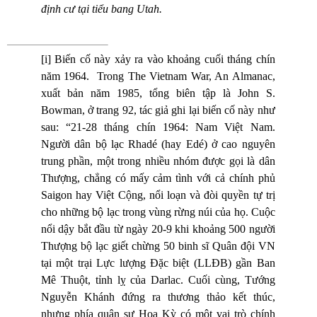
định cư tại tiểu bang Utah.
[i]
Biến cố này xảy ra vào khoảng cuối tháng chín
năm 1964. Trong The Vietnam War, An Almanac,
xuất bản năm 1985, tổng biên tập là John S.
Bowman, ở trang 92, tác giả ghi lại biến cố này như
sau: “21-28 tháng chín 1964: Nam Việt Nam.
Người dân bộ lạc Rhadé (hay Edé) ở cao nguyên
trung phần, một trong nhiều nhóm được gọi là dân
Thượng, chẳng có mấy cảm tình với cả chính phủ
Saigon hay Việt Cộng, nổi loạn và đòi quyền tự trị
cho những bộ lạc trong vùng rừng núi của họ. Cuộc
nổi dậy bắt đầu từ ngày 20-9 khi khoảng 500 người
Thượng bộ lạc giết chừng 50 binh sĩ Quân đội VN
tại một trại Lực lượng Đặc biệt (LLĐB) gần Ban
Mê Thuột, tỉnh lỵ của Darlac. Cuối cùng, Tướng
Nguyễn Khánh đứng ra thương thảo kết thúc,
nhưng phía quân sự Hoa Kỳ có một vai trò chính