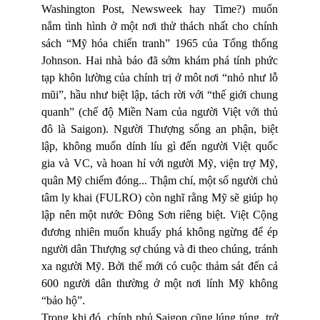
Washington Post, Newsweek hay Time?) muốn
nắm tình hình ở một nơi thử thách nhất cho chính
sách “Mỹ hóa chiến tranh” 1965 của Tổng thống
Johnson. Hai nhà báo đã sớm khám phá tính phức
tạp khôn lường của chính trị ở môt nơi “nhỏ như lỗ
mũi”, hầu như biệt lập, tách rời với “thế giới chung
quanh” (chế độ Miền Nam của người Việt với thủ
đô là Saigon). Người Thượng sống an phận, biệt
lập, không muốn dính líu gì đến người Việt quốc
gia và VC, và hoan hỉ với người Mỹ, viện trợ Mỹ,
quân Mỹ chiếm đóng... Thậm chí, một số người chủ
tâm ly khai (FULRO) còn nghĩ rằng Mỹ sẽ giúp họ
lập nên một nước Đông Sơn riêng biệt. Việt Cộng
đương nhiên muốn khuấy phá không ngừng để ép
người dân Thượng sợ chúng và đi theo chúng, tránh
xa người Mỹ. Bởi thế mới có cuộc thảm sát đến cả
600 người dân thường ở một nơi lính Mỹ không
“bảo hộ”.
Trong khi đó, chính phủ Saigon cũng lúng túng, trở