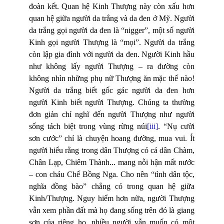
đoàn kết. Quan hệ Kinh Thượng này còn xấu hơn
quan hệ giữa người da trắng và da đen ở Mỹ. Người
da trắng gọi người da đen là “nigger”, một số người
Kinh gọi người Thượng là “mọi”. Người da trắng
còn lập gia đình với người da đen. Người Kinh hầu
như không lấy người Thượng – ra đường còn
không nhìn những phụ nữ Thượng ăn mặc thế nào!
Người da trắng biết gốc gác người da đen hơn
người Kinh biết người Thượng. Chúng ta thường
đơn giản chỉ nghĩ đến người Thượng như người
sống tách biệt trong vùng rừng núi
[iii]
. “Nụ cười
sơn cước” chỉ là chuyện hoang đường, mua vui. Ít
người hiểu rằng trong dân Thượng có cả dân Chàm,
Chân Lạp, Chiêm Thành... mang nỗi hận mất nước
– con cháu Chế Bồng Nga. Cho nên “tình dân tộc,
nghĩa đồng bào” chẳng có trong quan hệ giữa
Kinh/Thượng. Nguy hiểm hơn nữa, người Thượng
vẫn xem phần đất mà họ đang sống trên đó là giang
sơn của riêng họ, nhiều người vẫn muốn có một