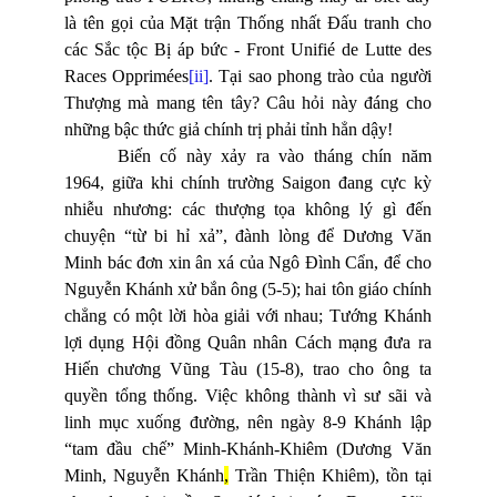
là tên gọi của Mặt trận Thống nhất Đấu tranh cho
các Sắc tộc Bị áp bức - Front Unifié de Lutte des
Races Opprimées
[ii]
. Tại sao phong trào của người
Thượng mà mang tên tây? Câu hỏi này đáng cho
những bậc thức giả chính trị phải tỉnh hẳn dậy!
Biến cố này xảy ra vào tháng chín năm
1964, giữa khi chính trường Saigon đang cực kỳ
nhiễu nhương: các thượng tọa không lý gì đến
chuyện “từ bi hỉ xả”, đành lòng để Dương Văn
Minh bác đơn xin ân xá của Ngô Đình Cẩn, để cho
Nguyễn Khánh xử bắn ông (5-5); hai tôn giáo chính
chẳng có một lời hòa giải với nhau; Tướng Khánh
lợi dụng Hội đồng Quân nhân Cách mạng đưa ra
Hiến chương Vũng Tàu (15-8), trao cho ông ta
quyền tổng thống. Việc không thành vì sư sãi và
linh mục xuống đường, nên ngày 8-9 Khánh lập
“tam đầu chế” Minh-Khánh-Khiêm (Dương Văn
Minh, Nguyễn Khánh
,
Trần Thiện Khiêm), tồn tại