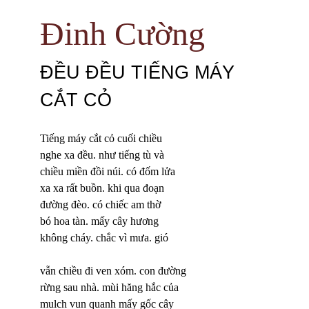
Đinh Cường
ĐỀU ĐỀU TIẾNG MÁY
CẮT CỎ
Tiếng máy cắt cỏ cuối chiều
nghe xa đều. như tiếng tù và
chiều miền đồi núi. có đốm lửa
xa xa rất buồn. khi qua đoạn
đường đèo. có chiếc am thờ
bó hoa tàn. mấy cây hương
không cháy. chắc vì mưa. gió
vẫn chiều đi ven xóm. con đường
rừng sau nhà. mùi hăng hắc của
mulch vun quanh mấy gốc cây