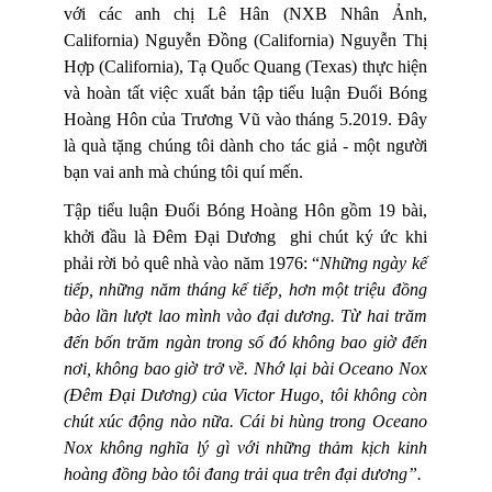
với các anh chị Lê Hân (NXB Nhân Ảnh,
California) Nguyễn Đồng (California) Nguyễn Thị
Hợp (California), Tạ Quốc Quang (Texas) thực hiện
và hoàn tất việc xuất bản tập tiểu luận Đuổi Bóng
Hoàng Hôn của Trương Vũ vào tháng 5.2019. Đây
là quà tặng chúng tôi dành cho tác giả - một người
bạn vai anh mà chúng tôi quí mến.
Tập tiểu luận Đuổi Bóng Hoàng Hôn gồm 19 bài,
khởi đầu là Đêm Đại Dương
ghi chút ký ức khi
phải rời bỏ quê nhà vào năm 1976: “
Những ngày kế
tiếp, những năm tháng kế tiếp, hơn một triệu đồng
bào lần lượt lao mình vào đại dương. Từ hai trăm
đến bốn trăm ngàn trong số đó không bao giờ đến
nơi, không bao giờ trở về. Nhớ lại bài Oceano Nox
(Đêm Đại Dương) của Victor Hugo, tôi không còn
chút xúc động nào nữa. Cái bi hùng trong Oceano
Nox không nghĩa lý gì với những thảm kịch kinh
hoàng đồng bào tôi đang trải qua trên đại dương”.