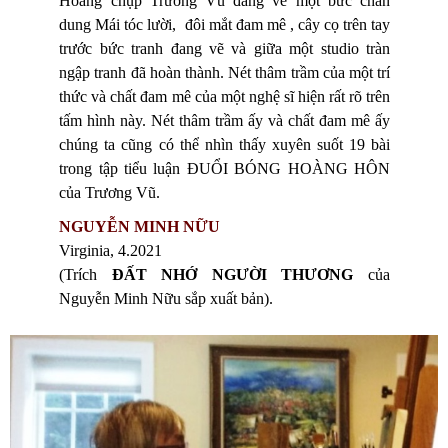
Hoàng chụp Trương Vũ đang vẽ một bức chân
dung Mái tóc lười,
đôi mắt đam mê , cây cọ trên tay
trước bức tranh đang vẽ và giữa một studio tràn
ngập tranh đã hoàn thành.
Nét thâm trầm của một trí
thức và chất đam mê của một nghệ sĩ hiện rất rõ trên
tấm hình này. Nét thâm trầm ấy và chất đam mê ấy
chúng ta cũng có thể nhìn thấy xuyên suốt 19 bài
trong tập tiểu luận ĐUỔI BÓNG HOÀNG HÔN
của Trương Vũ.
NGUYỄN MINH NỮU
Virginia, 4.2021
(Trích
ĐẤT NHỚ NGƯỜI THƯƠNG
của
Nguyễn Minh Nữu sắp xuất bản).