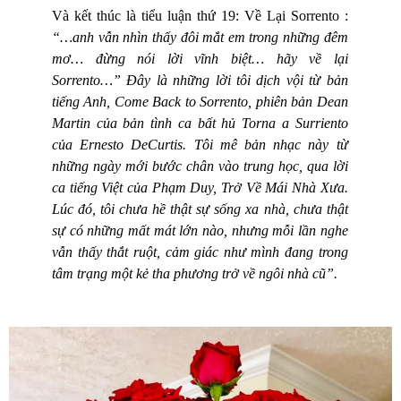
Và kết thúc là tiểu luận thứ 19: Về Lại Sorrento :
“…anh vẫn nhìn thấy đôi mắt em trong những đêm
mơ… đừng nói lời vĩnh biệt… hãy về lại
Sorrento…” Đây là những lời tôi dịch vội từ bản
tiếng Anh, Come Back to Sorrento, phiên bản Dean
Martin của bản tình ca bất hủ Torna a Surriento
của Ernesto DeCurtis. Tôi mê bản nhạc này từ
những ngày mới bước chân vào trung học, qua lời
ca tiếng Việt của Phạm Duy, Trở Về Mái Nhà Xưa.
Lúc đó, tôi chưa hề thật sự sống xa nhà, chưa thật
sự có những mất mát lớn nào, nhưng mỗi lần nghe
vẫn thấy thắt ruột, cảm giác như mình đang trong
tâm trạng một kẻ tha phương trở về ngôi nhà cũ”.