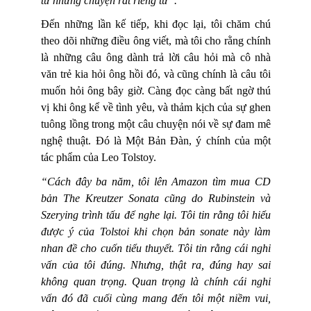
từ những chuyện rất riêng tư”.
Đến những lần kế tiếp, khi đọc lại, tôi chăm chú
theo dõi những điều ông viết, mà tôi cho rằng chính
là những câu ông dành trả lời câu hỏi mà cô nhà
văn trẻ kia hỏi ông hồi đó, và cũng chính là câu tôi
muốn hỏi ông bây giờ. Càng đọc càng bất ngờ thú
vị khi ông kể về tình yêu, và thảm kịch của sự ghen
tuông lồng trong một câu chuyện nói về sự đam mê
nghệ thuật. Đó là Một Bản Đàn, ý chính của một
tác phẩm của Leo Tolstoy.
“Cách đây ba năm, tôi lên Amazon tìm mua CD
bản The Kreutzer Sonata cũng do Rubinstein và
Szerying trình tấu để nghe lại. Tôi tin rằng tôi hiểu
được ý của Tolstoi khi chọn bản sonate này làm
nhan đề cho cuốn tiểu thuyết. Tôi tin rằng cái nghi
vấn của tôi đúng. Nhưng, thật ra, đúng hay sai
không quan trọng. Quan trọng là chính cái nghi
vấn đó đã cuối cùng mang đến tôi một niềm vui,