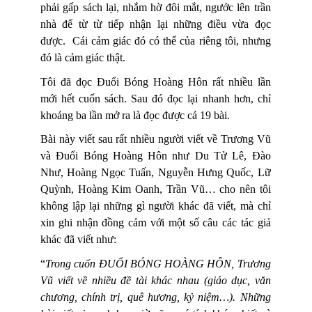
phải gấp sách lại, nhắm hờ đôi mắt, ngước lên trần
nhà để từ từ tiếp nhận lại những điều vừa đọc
được.
Cái cảm giác đó có thể của riêng tôi, nhưng
đó là cảm giác thật.
Tôi đã đọc Đuổi Bóng Hoàng Hôn rất nhiều lần
mới hết cuốn sách. Sau đó đọc lại nhanh hơn, chỉ
khoảng ba lần mở ra là đọc được cả 19 bài.
Bài này viết sau rất nhiều người viết về Trương Vũ
và Đuổi Bóng Hoàng Hôn như Du Tử Lê, Đào
Như, Hoàng Ngọc Tuấn, Nguyễn Hưng Quốc, Lữ
Quỳnh, Hoàng Kim Oanh, Trần Vũ… cho nên tôi
không lập lại những gì người khác đã viết, mà chỉ
xin ghi nhận đồng cảm với một số câu các tác giả
khác đã viết như:
“
Trong cuốn ĐUỔI BÓNG HOÀNG HÔN, Trương
Vũ viết về nhiều đề tài khác nhau (giáo dục, văn
chương, chính trị, quê hương, kỷ niệm…). Những