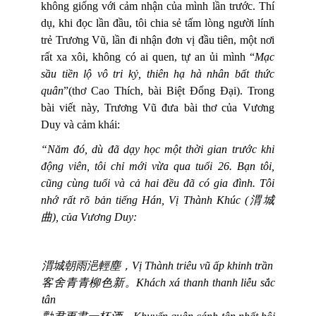
không giống với cảm nhận của mình lần trước. Thí
dụ, khi đọc lần đầu, tôi chia sẻ tấm lòng người lính
trẻ Trương Vũ, lần đi nhận đơn vị đầu tiên, một nơi
rất xa xôi, không có ai quen, tự an ủi mình “
Mạc
sầu tiền lộ vô tri kỷ, thiên hạ hà nhân bất thức
quân
”(thơ Cao Thích, bài Biệt Đổng Đại). Trong
bài viết này, Trương Vũ đưa bài thơ của Vương
Duy và cảm khái:
“Năm đó, dù đã dạy học một thời gian trước khi
động viên, tôi chỉ mới vừa qua tuổi 26. Bạn tôi,
cũng cùng tuổi và cả hai đều đã có gia đình. Tôi
nhớ rất rõ bản tiếng Hán, Vị Thành Khúc (
渭城
曲
), của Vương Duy:
渭城朝雨浥輕塵，
Vị Thành triêu vũ ấp khinh trần
客舍青青柳色新。
Khách xá thanh thanh liễu sắc
tân