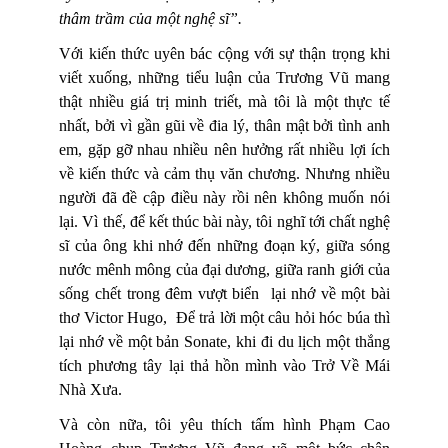
thâm trầm của một nghệ sĩ”.
Với kiến thức uyên bác cộng với sự thận trọng khi
viết xuống, những tiểu luận của Trương Vũ mang
thật nhiều giá trị minh triết, mà tôi là một thực tế
nhất, bởi vì gần gũi về đia lý, thân mật bởi tình anh
em, gặp gỡ nhau nhiều nên hưởng rất nhiều lợi ích
về kiến thức và cảm thụ văn chương. Nhưng nhiều
người đã đề cập điều này rồi nên không muốn nói
lại. Vì thế, để kết thúc bài này, tôi nghĩ tới chất nghệ
sĩ của ông khi nhớ đến những đoạn ký, giữa sóng
nước mênh mông của đại dương, giữa ranh giới của
sống chết trong đêm vượt biển
lại nhớ về một bài
thơ Victor Hugo,
Để trả lời một câu hỏi hóc búa thì
lại nhớ về một bản Sonate, khi đi du lịch một thắng
tích phương tây lại thả hồn mình vào Trở Về Mái
Nhà Xưa.
Và còn nữa, tôi yêu thích tấm hình Phạm Cao