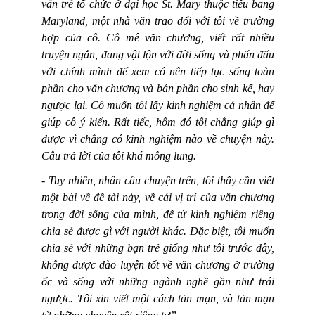
văn trẻ tổ chức ở đại học St. Mary thuộc tiểu bang
Maryland, một nhà văn trao đổi với tôi về trường
hợp của cô. Cô mê văn chương, viết rất nhiều
truyện ngắn, đang vật lộn với đời sống và phấn đấu
với chính mình để xem có nên tiếp tục sống toàn
phần cho văn chương và bán phần cho sinh kế, hay
ngược lại. Cô muốn tôi lấy kinh nghiệm cá nhân để
giúp cô ý kiến. Rất tiếc, hôm đó tôi chẳng giúp gì
được vì chẳng có kinh nghiệm nào về chuyện này.
Câu trả lời của tôi khá mông lung.
-
Tuy nhiên, nhân câu chuyện trên, tôi thấy cần viết
một bài về đề tài này, về cái vị trí của văn chương
trong đời sống của mình, để từ kinh nghiệm riêng
chia sẻ được gì với người khác. Đặc biệt, tôi muốn
chia sẻ với những bạn trẻ giống như tôi trước đây,
không được đào luyện tốt về văn chương ở trường
ốc và sống với những ngành nghề gần như trái
ngược. Tôi xin viết một cách tản mạn, và tản mạn