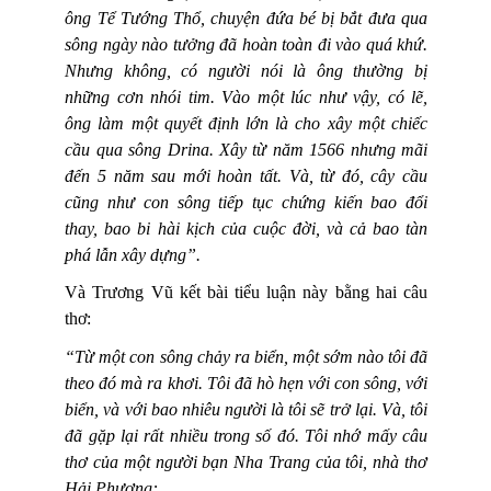
ông Tể Tướng Thổ, chuyện đứa bé bị bắt đưa qua
sông ngày nào tưởng đã hoàn toàn đi vào quá khứ.
Nhưng không, có người nói là ông thường bị
những cơn nhói tim. Vào một lúc như vậy, có lẽ,
ông làm một quyết định lớn là cho xây một chiếc
cầu qua sông Drina. Xây từ năm 1566 nhưng mãi
đến 5 năm sau mới hoàn tất. Và, từ đó, cây cầu
cũng như con sông tiếp tục chứng kiến bao đổi
thay, bao bi hài kịch của cuộc đời, và cả bao tàn
phá lẫn xây dựng”.
Và Trương Vũ kết bài tiểu luận này bằng hai câu
thơ:
“Từ một con sông chảy ra biển, một sớm nào tôi đã
theo đó mà ra khơi. Tôi đã hò hẹn với con sông, với
biển, và với bao nhiêu người là tôi sẽ trở lại. Và, tôi
đã gặp lại rất nhiều trong số đó. Tôi nhớ mấy câu
thơ của một người bạn Nha Trang của tôi, nhà thơ
Hải Phương: