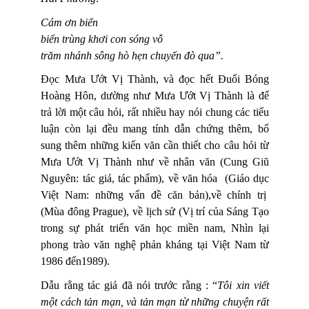
Cám ơn biển
biển trùng khơi con sóng vỗ
trăm nhánh sông hò hẹn chuyến đò qua”.
Đọc Mưa Ướt Vị Thành, và đọc hết Đuổi Bóng
Hoàng Hôn, dường như Mưa Ướt Vị Thành là để
trả lời một câu hỏi, rất nhiều hay nói chung các tiểu
luận còn lại đều mang tính dẫn chứng thêm, bổ
sung thêm những kiến văn cần thiết cho câu hỏi từ
Mưa Ướt Vị Thành như về nhân văn (Cung Giũ
Nguyên: tác giả, tác phẩm), về văn hóa
(
Giáo dục
Việt Nam: những vấn đề căn bản),về chính trị
(
Mùa đông Prague), về lịch sử (Vị trí của Sáng Tạo
trong sự phát triển văn học miền nam,
Nhìn lại
phong trào văn nghệ phản kháng tại Việt Nam từ
1986 đến1989).
Dẫu rằng tác giả đã nói trước rằng :
“
Tôi xin viết
một cách tản mạn, và tản mạn từ những chuyện rất