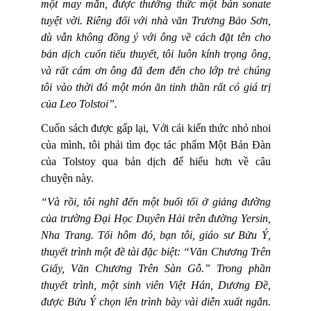
một may mắn, được thưởng thức một bản sonate
tuyệt vời. Riêng đối với nhà văn Trương Bảo Sơn,
dù vẫn không đồng ý với ông về cách đặt tên cho
bản dịch cuốn tiếu thuyết, tôi luôn kính trọng ông,
và rất cám ơn ông đã đem đến cho lớp trẻ chúng
tôi vào thời đó một món ăn tinh thần rất có giá trị
của Leo Tolstoi”.
Cuốn sách được gấp lại, Với cái kiến thức nhỏ nhoi
của mình, tôi phải tìm đọc tác phẩm Một Bản Đàn
của Tolstoy qua bản dịch để hiểu hơn về câu
chuyện này.
“Và rồi, tôi nghĩ đến một buổi tối ở giảng đường
của trường Đại Học Duyên Hải trên đường Yersin,
Nha Trang. Tối hôm đó, bạn tôi, giáo sư Bửu Ý,
thuyết trình một đề tài đặc biệt: “Văn Chương Trên
Giấy, Văn Chương Trên Sàn Gỗ.” Trong phần
thuyết trình, một sinh viên Việt Hán, Dương Đề,
được Bửu Ý chọn lên trình bày vài diễn xuất ngắn.