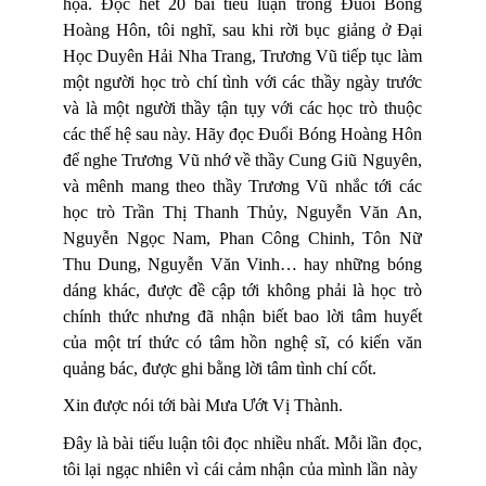
họa. Đọc hết 20 bài tiểu luận trong Đuổi Bóng
Hoàng Hôn, tôi nghĩ, sau khi rời bục giảng ở Đại
Học Duyên Hải Nha Trang, Trương Vũ tiếp tục làm
một người học trò chí tình với các thầy ngày trước
và là một người thầy tận tụy với các học trò thuộc
các thế hệ sau này. Hãy đọc Đuổi Bóng Hoàng Hôn
để nghe Trương Vũ nhớ về thầy Cung Giũ Nguyên,
và mênh mang theo thầy Trương Vũ nhắc tới các
học trò Trần Thị Thanh Thủy, Nguyễn Văn An,
Nguyễn Ngọc Nam, Phan Công Chinh, Tôn Nữ
Thu Dung, Nguyễn Văn Vinh… hay những bóng
dáng khác, được đề cập tới không phải là học trò
chính thức nhưng đã nhận biết bao lời tâm huyết
của một trí thức có tâm hồn nghệ sĩ, có kiến văn
quảng bác, được ghi bằng lời tâm tình chí cốt.
Xin được nói tới bài Mưa Ướt Vị Thành.
Đây là bài tiểu luận tôi đọc nhiều nhất. Mỗi lần đọc,
tôi lại ngạc nhiên vì cái cảm nhận của mình lần này