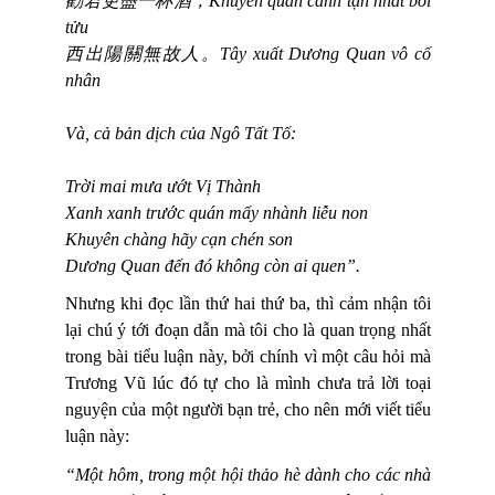
勸君更盡一杯酒，
Khuyến quân cánh tận nhất bôi
tửu
西出陽關無故人。
Tây xuất Dương Quan vô cố
nhân
Và, cả bản dịch của Ngô Tất Tố:
Trời mai mưa ướt Vị Thành
Xanh xanh trước quán mấy nhành liễu non
Khuyên chàng hãy cạn chén son
Dương Quan đến đó không còn ai quen”.
Nhưng khi đọc lần thứ hai thứ ba, thì cảm nhận tôi
lại chú ý tới đoạn dẫn mà tôi cho là quan trọng nhất
trong bài tiểu luận này, bởi chính vì một câu hỏi mà
Trương Vũ lúc đó tự cho là mình chưa trả lời toại
nguyện của một người bạn trẻ, cho nên mới viết tiểu
luận này:
“Một hôm, trong một hội thảo hè dành cho các nhà