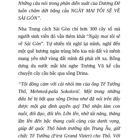
Những câu nói trong phần diễn xuất của Dương Đề
luôn chấm dứt bằng câu NGÀY MAI TÔI SẼ VỀ
SÀI GÒN”.
Nha Trang cách Sài Gòn chỉ hơn 300 cây số mà
người sinh viên đó vẫn thèm khát “
Ngày mai tôi sẽ
về Sài Gòn
”. Tự nhiên tôi nghĩ lại mình, nghĩ đến
một quê hương ngàn trùng bên kia trái đất và mênh
mang yêu nhớ vùng đất mình đã phải rời xa. Bỗng
dưng ứa nước mắt khi nghe Trương Vũ kể câu
chuyện cây cầu bắc qua sông Drina.
“Tôi đồng cảm với cái nhói tim của ông Tể Tướng
Thổ, Mehmed-paša Sokolović. Một trong những
đứa bé bị bắt qua sông Drina như đã nói trên đây
được một gia đình quyền quý Thổ nhận làm con
nuôi, đổi đạo, đổi tên. Lớn lên, nhờ tài năng, thăng
lần lên đến bậc thang cuối cùng của danh vọng,
giúp đế quốc Thổ bành trướng tận Trung Âu, giữ
chức Tể Tướng (First Grand Vizier) cho Thổ. Với