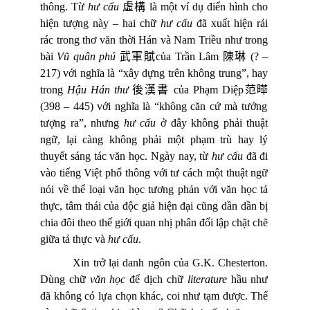
thông. Từ
hư cấu
虛構
là một ví dụ điển hình cho
hiện tượng này – hai chữ
hư cấu
đã xuất hiện rải
rác trong thơ văn thời Hán và Nam Triều như trong
bài
Vũ quân phú
武軍賦
của Trần Lâm
陳琳
(? –
217) với nghĩa là “xây dựng trên không trung”, hay
trong
Hậu Hán thư
後漢書
c
ủ
a Ph
ạ
m Di
ệ
p
范
曄
(398 – 445) v
ớ
i ngh
ĩ
a là “không căn cứ mà tưởng
tượng ra”, nhưng
hư cấu
ở đây không phải thuật
ngữ, lại càng không phải một phạm trù hay lý
thuyết sáng tác văn học. Ngày nay, từ
hư cấu
đã đi
vào tiếng Việt phổ thông với tư cách một thuật ngữ
nói về thể loại văn học tương phản với văn học tả
thực, tâm thái của độc giả hiện đại cũng dần dần bị
chia đôi theo thế giới quan nhị phân đối lập chặt chẽ
giữa tả thực và
hư cấu
.
Xin trở lại danh ngôn của G.K. Chesterton.
Dùng chữ
văn học
để dịch chữ
literature
hầu như
đã không có lựa chọn khác, coi như tạm được. Thế