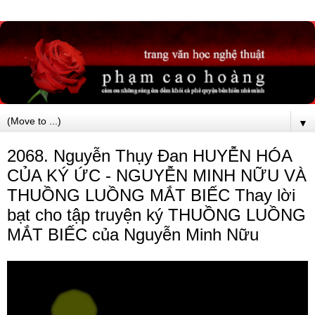
▼
2068. Nguyễn Thụy Đan HUYỄN HÓA
CỦA KÝ ỨC - NGUYỄN MINH NỮU VÀ
THUỒNG LUỒNG MẮT BIẾC Thay lời
bạt cho tập truyện ký THUỒNG LUỒNG
MẮT BIẾC của Nguyễn Minh Nữu