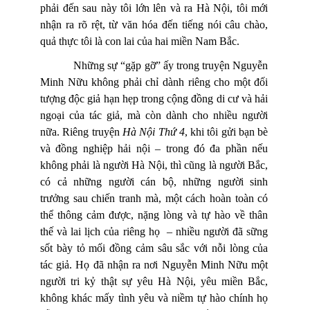
phải đến sau này tôi lớn lên và ra Hà Nội, tôi mới
nhận ra rõ rệt, từ văn hóa đến tiếng nói câu chào,
quả thực tôi là con lai của hai miền Nam Bắc.
Những sự “gặp gỡ” ấy trong truyện Nguyễn
Minh Nữu không phải chỉ dành riêng cho một đối
tượng độc giả hạn hẹp trong cộng đồng di cư và hải
ngoại của tác giả, mà còn dành cho nhiều người
nữa. Riêng truyện
Hà Nội Thứ 4
, khi tôi gửi bạn bè
và đồng nghiệp hải nội
–
trong đó đa phần nếu
không phải là người Hà Nội, thì cũng là người Bắc,
có cả những người cán bộ, những người sinh
trưởng sau chiến tranh mà, một cách hoàn toàn có
thể thông cảm được, nặng lòng và tự hào về thân
thế và lai lịch của riêng họ
– nhiều người đã sững
sốt bày tỏ mối đồng cảm sâu sắc với nỗi lòng của
tác giả. Họ đã nhận ra nơi Nguyễn Minh Nữu một
người tri kỷ thật sự yêu Hà Nội, yêu miền Bắc,
không khác mấy tình yêu và niềm tự hào chính họ