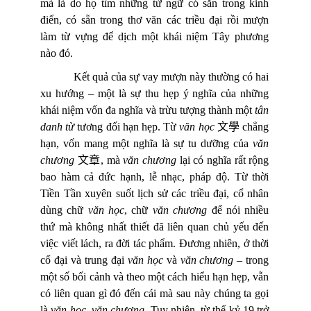
mà là do họ tìm những từ ngữ có sẵn trong kinh
điển, có sẵn trong thơ văn các triều đại rồi mượn
làm từ vựng để dịch một khái niệm Tây phương
nào đó.
Kết quả của sự vay mượn này thường có hai
xu hướng – một là sự thu hẹp ý nghĩa của những
khái niệm vốn đa nghĩa và trừu tượng thành một
tân
danh từ
tương đối hạn hẹp. Từ
văn học
文學
chẳng
hạn, vốn mang một nghĩa là sự tu dưỡng của
văn
chương
文章
, mà
văn chương
lại có nghĩa rất rộng
bao hàm cả đức hạnh, lễ nhạc, pháp độ. Từ thời
Tiền Tần xuyên suốt lịch sử các triều đại, cổ nhân
dùng chữ
văn học
, chữ
văn chương
để nói nhiều
thứ mà không nhất thiết đã liên quan chủ yếu đến
việc viết lách, ra đời tác phẩm. Đương nhiên, ở thời
cổ đại và trung đại
văn học
và
văn chương
– trong
một số bối cảnh và theo một cách hiểu hạn hẹp, vẫn
có liên quan gì đó đến cái mà sau này chúng ta gọi
là
văn học,
văn chương
. Tuy nhiên, từ thế kỷ 19 trở