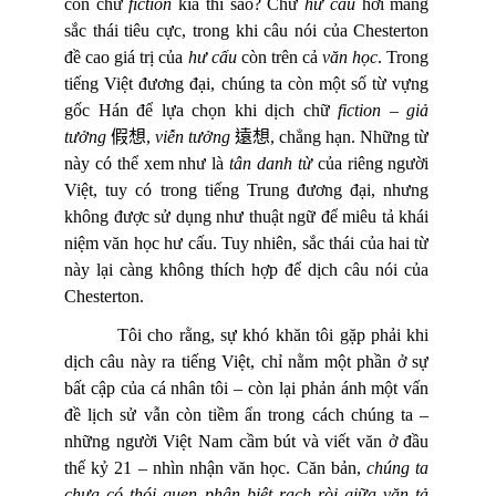
còn chữ
fiction
kia thì sao? Chữ
hư cấu
hơi mang
sắc thái tiêu cực, trong khi câu nói của Chesterton
đề cao giá trị của
hư cấu
còn trên cả
văn học
. Trong
tiếng Việt đương đại, chúng ta còn một số từ vựng
gốc Hán để lựa chọn khi dịch chữ
fiction
–
giả
tưởng
假想
,
viễn tưởng
遠想
, chẳng hạn. Những từ
này có thể xem như là
tân danh từ
của riêng người
Việt, tuy có trong tiếng Trung đương đại, nhưng
không được sử dụng như thuật ngữ để miêu tả khái
niệm văn học hư cấu. Tuy nhiên, sắc thái của hai từ
này lại càng không thích hợp để dịch câu nói của
Chesterton.
Tôi cho rằng, sự khó khăn tôi gặp phải khi
dịch câu này ra tiếng Việt, chỉ nằm một phần ở sự
bất cập của cá nhân tôi – còn lại phản ánh một vấn
đề lịch sử vẫn còn tiềm ẩn trong cách chúng ta –
những người Việt Nam cầm bút và viết văn ở đầu
thế kỷ 21 – nhìn nhận văn học. Căn bản,
chúng ta
chưa có thói quen phân biệt rạch ròi giữa văn tả