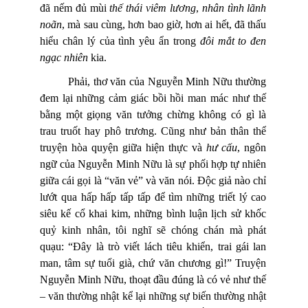
đã nếm đủ mùi
thế thái viêm lương
,
nhân tình lãnh
noãn
, mà sau cùng, hơn bao giờ, hơn ai hết, đã thấu
hiểu chân lý của tình yêu ẩn trong
đôi mắt to đen
ngạc nhiên
kia.
Phải, thơ văn của Nguyễn Minh Nữu thường
đem lại những cảm giác bồi hồi man mác như thế
bằng một giọng văn tưởng chừng không có gì là
trau truốt hay phô trương. Cũng như bản thân thể
truyện hòa quyện giữa hiện thực và
hư cấu
, ngôn
ngữ của Nguyễn Minh Nữu là sự phối hợp tự nhiên
giữa cái gọi là “văn vẻ” và văn nói. Độc giả nào chỉ
lướt qua hấp hấp tấp tấp để tìm những triết lý cao
siêu kế cổ khai kim, những bình luận lịch sử khốc
quỷ kinh nhân, tôi nghĩ sẽ chóng chán mà phát
quạu: “Đây là trò viết lách tiêu khiển, trai gái lan
man, tâm sự tuổi già, chứ văn chương gì!” Truyện
Nguyễn Minh Nữu, thoạt đầu đúng là có vẻ như thế
– văn thường nhật kể lại những sự biến thường nhật