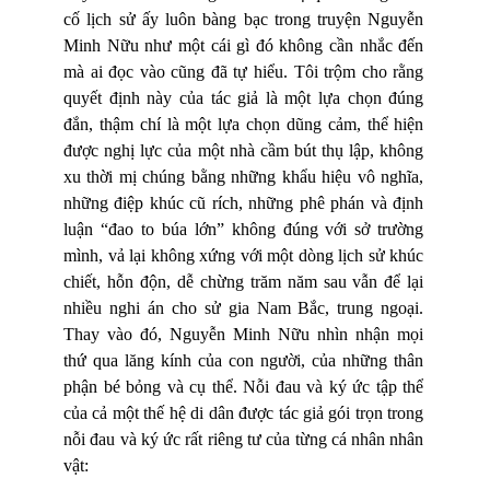
cố lịch sử ấy luôn bàng bạc trong truyện Nguyễn
Minh Nữu như một cái gì đó không cần nhắc đến
mà ai đọc vào cũng đã tự hiểu. Tôi trộm cho rằng
quyết định này của tác giả là một lựa chọn đúng
đắn, thậm chí là một lựa chọn dũng cảm, thể hiện
được nghị lực của một nhà cầm bút thụ lập, không
xu thời mị chúng bằng những khẩu hiệu vô nghĩa,
những điệp khúc cũ rích, những phê phán và định
luận “đao to búa lớn” không đúng với sở trường
mình, vả lại không xứng với một dòng lịch sử khúc
chiết, hỗn độn, dễ chừng trăm năm sau vẫn để lại
nhiều nghi án cho sử gia Nam Bắc, trung ngoại.
Thay vào đó, Nguyễn Minh Nữu nhìn nhận mọi
thứ qua lăng kính của con người, của những thân
phận bé bỏng và cụ thể. Nỗi đau và ký ức tập thể
của cả một thế hệ di dân được tác giả gói trọn trong
nỗi đau và ký ức rất riêng tư của từng cá nhân nhân
vật: