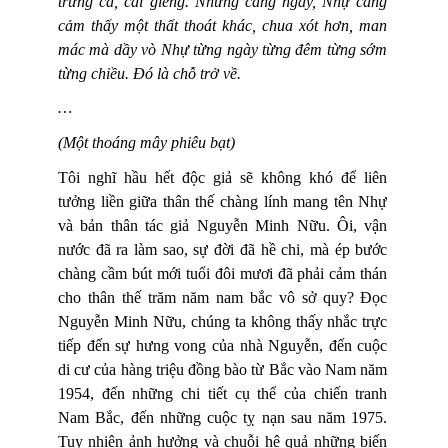
trứng cá, cái giếng. Nhưng càng ngày, Nhự càng
cảm thấy một thất thoát khác, chua xót hơn, man
mác mà dầy vò Nhự từng ngày từng đêm từng sớm
từng chiều. Đó là chỗ trở về.
…
(Một thoáng mây phiêu bạt)
Tôi nghĩ hầu hết độc giả sẽ không khó để liên
tưởng liền giữa thân thế chàng lính mang tên Nhự
và bản thân tác giả Nguyễn Minh Nữu. Ôi, vận
nước đã ra làm sao, sự đời đã hề chi, mà ép bước
chàng cầm bút mới tuổi đôi mươi đã phải cảm thán
cho thân thế trăm năm nam bắc vô sở quy? Đọc
Nguyễn Minh Nữu, chúng ta không thấy nhắc trực
tiếp đến sự hưng vong của nhà Nguyễn, đến cuộc
di cư của hàng triệu đồng bào từ Bắc vào Nam năm
1954, đến những chi tiết cụ thể của chiến tranh
Nam Bắc, đến những cuộc tỵ nạn sau năm 1975.
Tuy nhiên ảnh hưởng và chuỗi hệ quả những biến