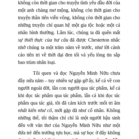
không còn thời gian cho truyện tình yêu đầu đời của
một anh chàng mơ mộng, không còn thời gian cho
truyện thần tiên viễn vông, không còn thời gian cho
những truyện chỉ quan hệ một gia tộc hoặc một cá
nhân bình thường. Lắm lúc, chúng ta đã quên mất
sự thiết thực của hư cấu
đã được Chesterton nhắc
nhở chúng ta một trăm năm về trước, như lời cảnh
cáo tiên tri về thời đại đen tối và yếu lòng tin sắp
bao trùm nhân loại.
Tôi quen và đọc Nguyễn Minh Nữu chưa
đầy nửa năm – tuy nhiên sự gặp gỡ ấy, kể cả về con
người ngoài đời, lẫn con người qua tác phẩm, kể cả
khi đọc tác phẩm qua tác phẩm, lẫn cả khi đọc tác
phẩm qua tác giả, tôi đã cảm kích trước mối tri âm
nhất kiến như cố
, mới gặp đã như cố nhân. Không
những thế, tôi thậm chí chỉ là một người hậu sinh
đến với văn thơ của Nguyễn Minh Nữu như một
đứa trẻ đến trường tựu học, mà sự học ở đây không