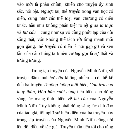
vào mới là phần chính, khiến cho truyện ấy sinh
sắc, nổi bật. Ngược lại, thể
truyện
trong văn học cổ
điển, cũng như các thể loại văn chương cổ điển
khác, hầu như không phân biệt rõ rệt giữa
tả thực
và
hư cấu
– cũng như sự vô cùng phức tạp của đời
sống thật, vốn không thể tách rời từng manh mối
gọn gàng, thể
truyện
cổ điển là nơi gặp gỡ và xen
lẫn của cái chúng ta khiên cưỡng gọi là sự thật và
tưởng tượng.
Trong tập truyện của Nguyễn Minh Nữu, số
truyện đậm mùi
hư cấu
không nhiều
–
có thể kể
đến ba truyện
Thuồng luồng mắt biếc
,
Con trai của
thủy thần
,
Hảo hán cuối cùng
tiêu biểu cho dòng
sáng tác mang tính thiên về
hư cấu
của Nguyễn
Minh Nữu. Tuy không phải dòng sáng tác chủ đạo
của tác giả, tôi nghĩ sự hiện diện của ba truyện này
trong tập truyện của Nguyễn Minh Nữu cũng nói
lên đôi điều về tác giả. Truyện thần tiên tôi cho rằng