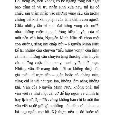
Lối riêng ấy, nếu không có bề ngang rộng bát ngát
bao trùm cả vũ trụ nhân sinh xưa nay, thì lại có
chiều sâu thâm nhập vào những vùng sâu kín tưởng
chừng bất khả xâm phạm của tâm khảm con người.
Giữa những tấn bi kịch đại hưng vong của nước
nhà, những cuộc tang thương biến huyễn của cả
một nền văn hóa, Nguyễn Minh Nữu đã chọn một
con đường riêng khi chấp bút – Nguyễn Minh Nữu
kể lại những câu chuyện “tiểu hưng vong” của từng
cá nhân, những câu chuyện tang thương biến huyễn
của những cuộc tình mong manh giữa thời loạn.
Những vấn đề mang tính thời sự không được tác
giả miêu tả trực tiếp – gián hoặc có chăng nữa,
cũng chỉ là vài nét qua loa, không làm nặng không
khí. Văn của Nguyễn Minh Nữu không phải thứ
văn viết ra như một cái cớ để lập ngôn về chính trị
hay lịch sử, đạo đức; cũng không hẳn chỉ là một thứ
văn viết ra để gửi gắm những nỗi niềm cá nhân qua
lời ngụ ngôn mơ hồ. Kỳ thực, nếu ai đó buộc tôi