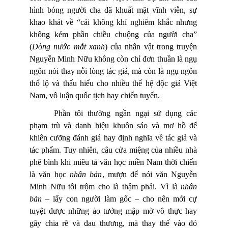
hình bóng người cha đã khuất mặt vĩnh viễn, sự
khao khát về “cái không khí nghiêm khắc nhưng
không kém phần chiều chuộng của người cha”
(
Dòng nước mắt xanh
) của nhân vật trong truyện
Nguyễn Minh Nữu không còn chỉ đơn thuần là ngụ
ngôn nói thay nỗi lòng tác giả, mà còn là ngụ ngôn
thổ lộ và thấu hiểu cho nhiều thế hệ độc giả Việt
Nam, vô luận quốc tịch hay chiến tuyến.
Phần tôi thường ngần ngại sử dụng các
phạm trù và danh hiệu khuôn sáo và mơ hồ để
khiên cưỡng đánh giá hay định nghĩa về tác giả và
tác phẩm. Tuy nhiên, câu cửa miệng của nhiều nhà
phê bình khi miêu tả văn học miền Nam thời chiến
là văn học
nhân bản
, mượn để nói văn Nguyễn
Minh Nữu tôi trộm cho là thậm phải. Vì là
nhân
bản
– lấy con người làm gốc – cho nên mới cự
tuyệt được những ảo tưởng mập mờ vô thực hay
gây chia rẽ và đau thương, mà thay thế vào đó