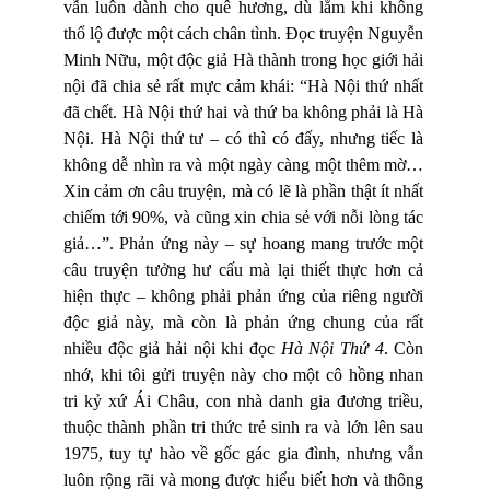
vẫn luôn dành cho quê hương, dù lắm khi không
thổ lộ được một cách chân tình. Đọc truyện Nguyễn
Minh Nữu, một độc giả Hà thành trong học giới hải
nội đã chia sẻ rất mực cảm khái: “Hà Nội thứ nhất
đã chết. Hà Nội thứ hai và thứ ba không phải là Hà
Nội. Hà Nội thứ tư – có thì có đấy, nhưng tiếc là
không dễ nhìn ra và một ngày càng một thêm mờ…
Xin cảm ơn câu truyện, mà có lẽ là phần thật ít nhất
chiếm tới 90%, và cũng xin chia sẻ với nỗi lòng tác
giả…”. Phản ứng này – sự hoang mang trước một
câu truyện tưởng hư cấu mà lại thiết thực hơn cả
hiện thực – không phải phản ứng của riêng người
độc giả này, mà còn là phản ứng chung của rất
nhiều độc giả hải nội khi đọc
Hà Nội Thứ 4
. Còn
nhớ, khi tôi gửi truyện này cho một cô hồng nhan
tri kỷ xứ Ái Châu, con nhà danh gia đương triều,
thuộc thành phần tri thức trẻ sinh ra và lớn lên sau
1975, tuy tự hào về gốc gác gia đình, nhưng vẫn
luôn rộng rãi và mong được hiểu biết hơn và thông