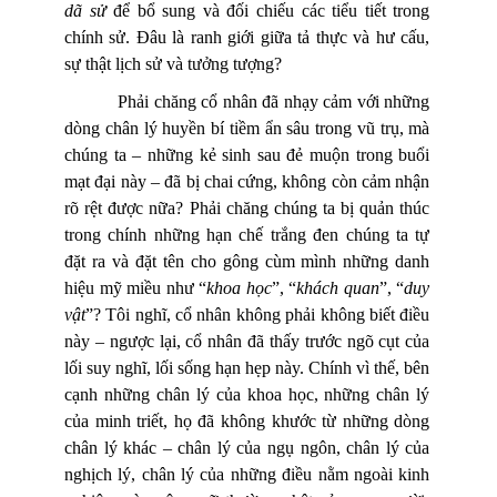
dã sử
để bổ sung và đối chiếu các tiểu tiết trong
chính sử. Đâu là ranh giới giữa tả thực và hư cấu,
sự thật lịch sử và tưởng tượng?
Phải chăng cổ nhân đã nhạy cảm với những
dòng chân lý huyền bí tiềm ẩn sâu trong vũ trụ, mà
chúng ta – những kẻ sinh sau đẻ muộn trong buổi
mạt đại này – đã bị chai cứng, không còn cảm nhận
rõ rệt được nữa? Phải chăng chúng ta bị quản thúc
trong chính những hạn chế trắng đen chúng ta tự
đặt ra và đặt tên cho gông cùm mình những danh
hiệu mỹ miều như “
khoa học
”, “
khách quan
”, “
duy
vật
”? Tôi nghĩ, cổ nhân không phải không biết điều
này – ngược lại, cổ nhân đã thấy trước ngõ cụt của
lối suy nghĩ, lối sống hạn hẹp này. Chính vì thế, bên
cạnh những chân lý của khoa học, những chân lý
của minh triết, họ đã không khước từ những dòng
chân lý khác – chân lý của ngụ ngôn, chân lý của
nghịch lý, chân lý của những điều nằm ngoài kinh