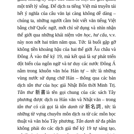
một triết lý sống. Để dịch ra tiếng Việt mà truyền tải
hết ý nghĩa của câu văn lại càng không dễ dàng –
chúng ta, những người cầm bút viết văn tiếng Việt
bằng chữ Quốc ngữ, mới chỉ sử dụng và nhìn nhận
thế giới qua những khái niệm
văn học
,
hư cấu
, v.v.
này non nớt hai trăm năm qua. Tức là buổi gặp gỡ
không tiền
khoáng h
ậ
u c
ủ
a hai thế gi
ớ
i Âu châu và
Đ
ông Á vào thế k
ỷ
19, mà kết qu
ả
là s
ự
phát tri
ể
n
độ
t biến c
ủ
a ngôn ng
ữ
và t
ư
duy các n
ướ
c
Đ
ông Á
n
ằ
m trong khuôn v
ă
n hóa Hán t
ự
– t
ứ
c là nh
ữ
ng
vùng n
ướ
c s
ử
d
ụ
ng ch
ữ
Hán – thông qua các b
ả
n
d
ị
ch
tân th
ư
c
ủ
a h
ọ
c gi
ả
Nh
ậ
t B
ổ
n th
ờ
i Minh Tr
ị
.
Tân th
ư
新書
là tên g
ọ
i chung c
ủ
a các sách Tây
ph
ươ
ng
đượ
c d
ị
ch ra Hán v
ă
n và Nh
ậ
t v
ă
n – trong
tân th
ư
có cái g
ọ
i là
tân danh t
ừ
新名詞
, tức là
những từ vựng chuyên môn dịch ra từ các môn học
thuật và văn hóa Tây phương.
Tân danh từ
đa phần
không phải do các dịch giả thế kỷ 19 tự sáng tạo,