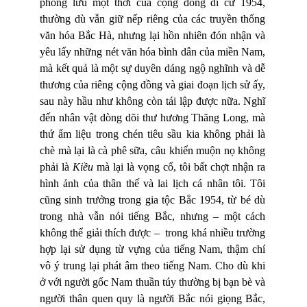
phong lưu một thời của cộng đồng di cư 1954,
thường dù vẫn giữ nếp riêng của các truyền thống
văn hóa Bắc Hà, nhưng lại hồn nhiên đón nhận và
yêu lấy những nét văn hóa bình dân của miền Nam,
mà kết quả là một sự duyên dáng ngộ nghĩnh và dễ
thương của riêng cộng đồng và giai đoạn lịch sử ấy,
sau này hầu như không còn tái lập được nữa. Nghĩ
đến nhân vật dòng dõi thư hương Thăng Long, mà
thứ ẩm liệu trong chén tiêu sầu kia không phải là
chè mà lại là cà phê sữa, câu khiển muộn nọ không
phải là
Kiều
mà lại là vọng cổ, tôi bất chợt nhận ra
hình ảnh của thân thế và lai lịch cá nhân tôi. Tôi
cũng sinh trưởng trong gia tộc Bắc 1954, từ bé dù
trong nhà vẫn nói tiếng Bắc, nhưng – một cách
không thể giải thích được –
trong khá nhiều trường
hợp lại sử dụng từ vựng của tiếng Nam, thậm chí
vô ý trung lại phát âm theo tiếng Nam. Cho dù khi
ở với người gốc Nam thuần túy thường bị bạn bè và
người thân quen quy là người Bắc nói giọng Bắc,