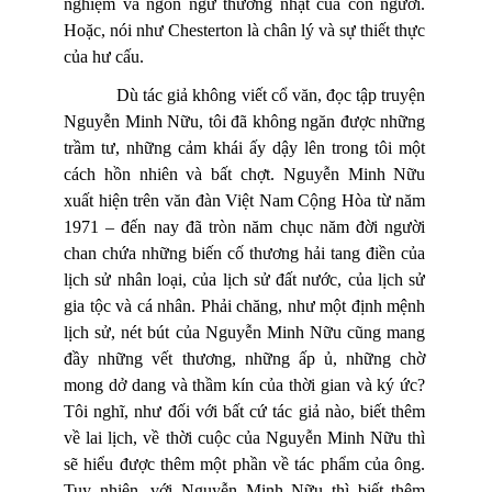
nghiệm và ngôn ngữ thường nhật của con người.
Hoặc, nói như Chesterton là chân lý và sự thiết thực
của hư cấu.
Dù tác giả không viết cổ văn, đọc tập truyện
Nguyễn Minh Nữu, tôi đã không ngăn được những
trầm tư, những cảm khái ấy dậy lên trong tôi một
cách hồn nhiên và bất chợt. Nguyễn Minh Nữu
xuất hiện trên văn đàn Việt Nam Cộng Hòa từ năm
1971
–
đến nay đã tròn năm chục năm đời người
chan chứa những biến cố thương hải tang điền của
lịch sử nhân loại, của lịch sử đất nước, của lịch sử
gia tộc và cá nhân. Phải chăng, như một định mệnh
lịch sử, nét bút của Nguyễn Minh Nữu cũng mang
đầy những vết thương, những ấp ủ, những chờ
mong dở dang và thầm kín của thời gian và ký ức?
Tôi nghĩ, như đối với bất cứ tác giả nào, biết thêm
về lai lịch, về thời cuộc của Nguyễn Minh Nữu thì
sẽ hiểu được thêm một phần về tác phẩm của ông.
Tuy nhiên, với Nguyễn Minh Nữu thì biết thêm