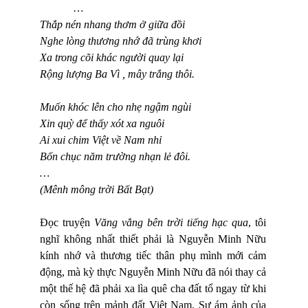
…
Thắp nén nhang thơm ở giữa đồi
Nghe lòng thương nhớ đã trùng khơi
Xa trong cõi khác người quay lại
Rộng lượng Ba Vì , mây trắng thôi.
Muốn khóc lên cho nhẹ ngậm ngùi
Xin quỳ để thấy xót xa nguôi
Ai xui chim Việt về Nam nhỉ
Bốn chục năm trường nhạn lẻ đôi.
…
(Mênh mông trời Bất Bạt)
Đọc truyện
Văng vẳng bên trời tiếng hạc qua
, tôi
nghĩ không nhất thiết phải là Nguyễn Minh Nữu
kính nhớ và thương tiếc thân phụ mình mới cảm
động, mà kỳ thực Nguyễn Minh Nữu đã nói thay cả
một thế hệ đã phải xa lìa quê cha đất tổ ngay từ khi
còn sống trên mảnh đất Việt Nam. Sự ám ảnh của