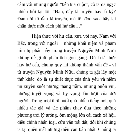
cảm với những người “bên kia cuộc”, cô ta đã ngạc
nhiên hỏi lại tôi: “Đan, đây là truyện hay là ký?
Đan nói từ đầu là truyện, mà tôi đọc sao thấy lại
chân thực một cách phi hư cấu…”
Hiện thực với hư cấu, xưa với nay, Nam với
Bắc, trong với ngoài – những khái niệm và phạm
trù nhị phân này trong truyện Nguyễn Minh Nữu
không dễ gì để phân tích gọn gàng. Dù là tả thực
hay hư cấu, chung quy lại không thành vấn đề - vì
từ truyện Nguyễn Minh Nữu, chúng ta gặt lấy một
thứ khác, đó là sự thiết thực của tình yêu và niềm
tin xuyên suốt những thăng trầm, những buồn vui,
những tuyệt vọng và hy vọng lần lượt của đời
người. Trong một thời buổi quá nhiều tiếng nói, quá
nhiều tác giả và tác phẩm chạy đua theo những
phương trời lý tưởng, ôm mộng lớn cải cách xã hội,
điều chỉnh nhân loại, cứu vãn trái đất, đôi khi chúng
ta lại quên mất những điều căn bản nhất. Chúng ta