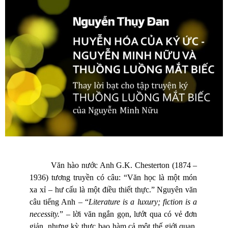
Văn hào nước Anh G.K. Chesterton (1874
–
1936) tương truyền có câu: “Văn học là một món
xa xỉ – hư cấu là một điều thiết thực.” Nguyên văn
câu tiếng Anh – “
Literature is a luxury; fiction is a
necessity.
” – lời văn ngắn gọn, lướt qua có vẻ đơn
giản, nhưng kỳ thực bao hàm cả một thế giới quan,