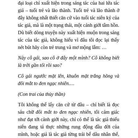
đại loại chỉ xuất hiện trong sáng tác của hai lứa tác
giả – tuổi trẻ và lão thành. Tuổi trẻ và lão thành ở
đây không nhất thiết căn cứ vào tuổi tác niên kỷ của
tác giả, mà là một trạng thái, một cảnh giới tâm hồn.
Dù biết dòng truyện này xuất hiện muộn trong sáng
tác của tác giả, không hiểu vì đâu tôi đọc lại thấy
nét bút hãy còn trẻ trung và mơ mộng lắm: …
Này cô gái, sao cô ở đây một mình? Cô không biết
là trời gần tối rồi sao?
Cô gái ngước mặt lên, khuôn mặt trắng hồng và
đôi mắt to đen ngạc nhiên.…
(Con trai của thủy thần)
Tôi không thể lấy căn cứ từ đâu
– chỉ
biết là đọc
sáu chữ
đôi mắt to đen ngạc nhiên
, tôi cảm giác
như đạt tới cảnh giới này, chỉ có thể là tác giả thiếu
niên đang tả thực những rung động đầu đời của
mình, hoặc giả là tác giả từng trải bể dâu nhân thế,