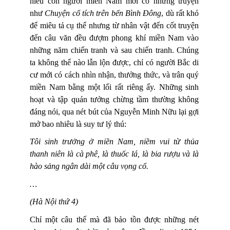
hiểu con người miền Nam mới có những truyện
như
Chuyện cổ tích trên bến Bình Đông
, dù rất khó
để miêu tả cụ thể nhưng từ nhân vật đến cốt truyện
đến câu văn đều đượm phong khí miền Nam vào
những năm chiến tranh và sau chiến tranh. Chúng
ta không thể nào lẫn lộn được, chỉ có người Bắc di
cư mới có cách nhìn nhận, thưởng thức, và trân quý
miền Nam bằng một lối rất riêng ấy. Những sinh
hoạt và tập quán tưởng chừng tầm thường không
đáng nói, qua nét bút của Nguyễn Minh Nữu lại gợi
mở bao nhiêu là suy tư lý thú:
Tôi sinh trưởng ở miền Nam, niềm vui từ thủa
thanh niên là cà phê, là thuốc lá, là bia rượu và là
hào sảng ngân dài một câu vọng cổ.
…
(Hà Nội thứ 4)
Chỉ một câu thế mà đã bảo tồn được những nét