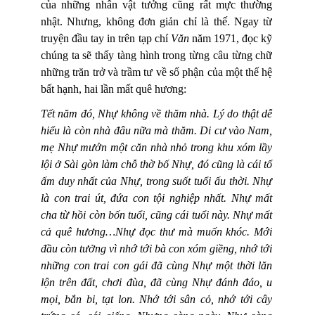
của những nhân vật tưởng cũng rất mực thường
nhật. Nhưng, không đơn giản chỉ là thế. Ngay từ
truyện đầu tay in trên tạp chí
Văn
năm 1971, đọc kỹ
chúng ta sẽ thấy tàng hình trong từng câu từng chữ
những trăn trở và trầm tư về số phận của một thế hệ
bất hạnh, hai lần mất quê hương:
Tết năm đó, Nhự không về thăm nhà. Lý do thật dễ
hiểu là còn nhà đâu nữa mà thăm. Di cư vào Nam,
mẹ Nhự mướn một căn nhà nhỏ trong khu xóm lầy
lội ở Sài gòn làm chỗ thờ bố Nhự, đó cũng là cái tổ
ấm duy nhất của Nhự, trong suốt tuổi ấu thời. Nhự
là con trai út, đứa con tội nghiệp nhất. Nhự mất
cha từ hồi còn bốn tuổi, cũng cái tuổi này. Nhự mất
cả quê hương…Nhự đọc thư mà muốn khóc. Mới
đầu còn tưởng vì nhớ tới bà con xóm giềng, nhớ tới
những con trai con gái đã cùng Nhự một thời lăn
lộn trên đất, chơi đùa, đã cùng Nhự đánh đáo, u
mọi, bắn bi, tạt lon. Nhớ tới sân cỏ, nhớ tới cây