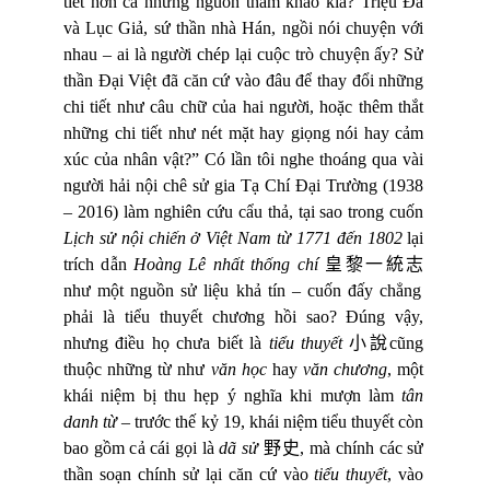
tiết hơn cả những nguồn tham khảo kia? Triệu Đà
và Lục Giả, sứ thần nhà Hán, ngồi nói chuyện với
nhau – ai là người chép lại cuộc trò chuyện ấy? Sử
thần Đại Việt đã căn cứ vào đâu để thay đổi những
chi tiết như câu chữ của hai người, hoặc thêm thắt
những chi tiết như nét mặt hay giọng nói hay cảm
xúc của nhân vật?” Có lần tôi nghe thoáng qua vài
người hải nội chê sử gia Tạ Chí Đại Trường (1938
– 2016) làm nghiên cứu cẩu thả,
t
ạ
i sao trong cu
ố
n
L
ị
ch s
ử
n
ộ
i chiến
ở
Vi
ệ
t Nam từ 1771 đến 1802
l
ạ
i
trích d
ẫ
n
Hoàng Lê nhất thống chí
皇黎一統志
như một nguồn sử liệu khả tín
–
cuốn đấy chẳng
phải là tiểu thuyết chương hồi sao? Đúng vậy,
nhưng điều họ chưa biết là
tiểu
thuyết
小說
c
ũ
ng
thu
ộ
c nh
ữ
ng t
ừ
nh
ư
v
ă
n h
ọ
c
hay
v
ă
n ch
ươ
ng
,
một
khái niệm bị thu hẹp ý
ngh
ĩ
a khi m
ượ
n làm
tân
danh t
ừ
– tr
ướ
c thế k
ỷ
19, khái ni
ệ
m ti
ể
u thuyết còn
bao g
ồ
m c
ả
cái g
ọ
i là
dã s
ử
野史
,
mà chính các sử
thần soạn chính sử lại căn cứ vào
tiểu thuyết
, vào