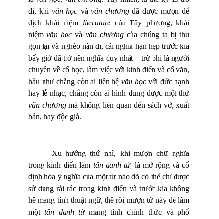
đi, khi
văn học
và
văn chương
đã được mượn để
dịch khái niệm
literature
của Tây phương, khái
niệm
văn học
và
văn chương
của chúng ta bị thu
gọn lại và nghèo nàn đi, cái nghĩa hạn hẹp trước kia
bấy giờ đã trở nên nghĩa duy nhất – trừ phi là người
chuyên về cổ học, làm việc với kinh điển và cổ văn,
hầu như chẳng còn ai liên hệ
văn học
với đức hạnh
hay lễ nhạc, chẳng còn ai hình dung được một thứ
văn chương
mà không liên quan đến sách vở, xuất
bản, hay độc giả.
Xu hướng thứ nhì, khi mượn chữ nghĩa
trong kinh điển làm
tân danh từ
, là mở rộng và cố
định hóa ý nghĩa của một từ nào đó có thể chỉ được
sử dụng rải rác trong kinh điển và trước kia không
hề mang tính thuật ngữ, thế rồi mượn từ này để làm
một
tân danh từ
mang tính chính thức và phổ