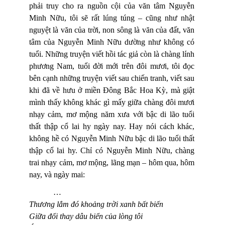
phải truy cho ra nguồn cội của văn tâm Nguyễn
Minh Nữu, tôi sẽ rất lúng túng – cũng như nhật
nguyệt là văn của trời, non sông là văn của đất, văn
tâm của Nguyễn Minh Nữu dường như không có
tuổi. Những truyện viết hồi tác giả còn là chàng lính
phương Nam, tuổi đời mới trên đôi mươi, tôi đọc
bên cạnh những truyện viết sau chiến tranh, viết sau
khi đã về hưu ở miền Đông Bắc Hoa Kỳ, mà giật
mình thấy không khác gì mấy giữa chàng đôi mươi
nhạy cảm, mơ mộng năm xưa với bậc di lão tuổi
thất thập cổ lai hy ngày nay. Hay nói cách khác,
không hề có Nguyễn Minh Nữu bậc di lão tuổi thất
thập cổ lai hy. Chỉ có Nguyễn Minh Nữu, chàng
trai nhạy cảm, mơ mộng, lãng mạn – hôm qua, hôm
nay, và ngày mai:
…
Thương lắm đó khoảng trời xanh bất biến
Giữa đổi thay dâu biển của lòng tôi