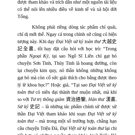
được tham khảo và trích dẫn như một nguồn tài liệu
có thể nói lên nhiều điều về kinh tế và xã hội đời
Tống.
Không phải riêng dòng tác phẩm chí quái,
chí dị mới thế. Ngay cả trong chính sử cũng có hiện
tượng này. Khi dạy
Đại Việt sử ký toàn
th
ư
大越史
記全書
, tôi
hay đặt câu hỏi với học trò: “Trong
phần
Ngoại Kỷ
, tại sao Ngô Sĩ Liên chỉ gạt bỏ
chuyện Sơn Tinh, Thủy Tinh là hoang đường, còn
lại chuyện kim quy, nỏ thần không những không
gạt bỏ mà còn cố sức giải thích cho bằng được theo
lý lẽ khoa học?” Hoặc giả, “Tại sao
Đại Việt sử ký
toàn thư
có niên đại thành thư muộn nhất, mà khi
so với
Tư
tr
ị
thông giám
資治通鑒
,
Hán th
ư
漢書
,
S
ử
ký
史記
– là những tác phẩm chính sử được sử
thần Đại Việt tham khảo khi soạn
Đại Việt sử ký
toàn thư
– mà trong một số trường hợp, chẳng hạn
câu chuyện Triệu Đà,
Đại Việt sử ký toàn thư
lại chi