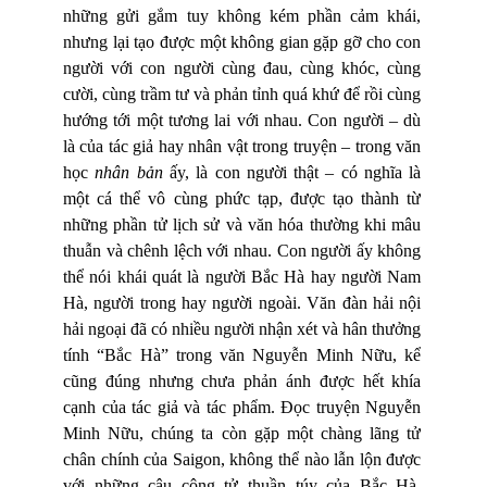
những gửi gắm tuy không kém phần cảm khái,
nhưng lại tạo được một không gian gặp gỡ cho con
người với con người cùng đau, cùng khóc, cùng
cười, cùng trầm tư và phản tỉnh quá khứ để rồi cùng
hướng tới một tương lai với nhau. Con người – dù
là của tác giả hay nhân vật trong truyện – trong văn
học
nhân bản
ấy, là con người thật – có nghĩa là
một cá thể vô cùng phức tạp, được tạo thành từ
những phần tử lịch sử và văn hóa thường khi mâu
thuẫn và chênh lệch với nhau. Con người ấy không
thể nói khái quát là người Bắc Hà hay người Nam
Hà, người trong hay người ngoài. Văn đàn hải nội
hải ngoại đã có nhiều người nhận xét và hân thưởng
tính “Bắc Hà” trong văn Nguyễn Minh Nữu, kể
cũng đúng nhưng chưa phản ánh được hết khía
cạnh của tác giả và tác phẩm. Đọc truyện Nguyễn
Minh Nữu, chúng ta còn gặp một chàng lãng tử
chân chính của Saigon, không thể nào lẫn lộn được
với những cậu công tử thuần túy của Bắc Hà.