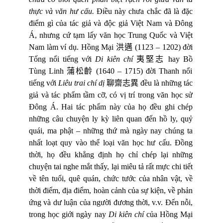
thực và văn hư cấu.
Điều này chưa chắc đã là đặc
điểm gì của tác giả và độc giả Việt Nam và Đông
Á, nhưng cứ tạm lấy văn học Trung Quốc và Việt
Nam làm ví dụ. Hồng Mại
洪邁
(1123 – 1202)
đờ
i
T
ố
ng n
ổ
i tiếng v
ớ
i
Di kiên chí
夷堅志
hay B
ồ
Tùng Linh
蒲松齡
(1640 – 1715)
đờ
i Thanh n
ổ
i
tiếng v
ớ
i
Liêu trai chí d
ị
聊齋志異
đều là những tác
giả và tác phẩm tầm cỡ, có vị trí trong văn học sử
Đông Á. Hai tác phẩm này của họ đều ghi chép
những câu chuyện ly kỳ liên quan đến hồ ly, quỷ
quái, ma phật – những thứ mà ngày nay chúng ta
nhất loạt quy vào thể loại văn học hư cấu. Đồng
thời, họ đều khẳng định họ chỉ chép lại những
chuyện tai nghe mắt thấy, lại miêu tả rất mực chi tiết
về tên tuổi, quê quán, chức tước của nhân vật, về
thời điểm, địa điểm, hoàn cảnh của sự kiện, về phản
ứng và dư luận của người đương thời, v.v. Đến nỗi,
trong học giới ngày nay
Di kiên chí
của Hồng Mại