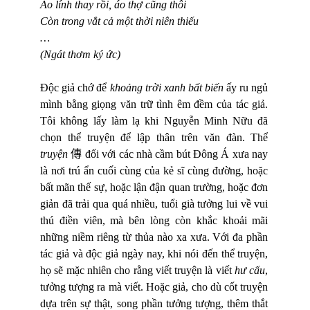
Áo lính thay rồi, áo thợ cũng thôi
Còn trong vắt cả một thời niên thiếu
…
(Ngát thơm ký ức)
Độc giả chớ để
khoảng trời xanh bất biến
ấy ru ngủ
mình bằng giọng văn trữ tình êm đềm của tác giả.
Tôi không lấy làm lạ khi Nguyễn Minh Nữu đã
chọn thể truyện để lập thân trên văn đàn.
Th
ể
truy
ệ
n
傳
đối với các nhà cầm bút
Đông Á xưa nay
là nơi trú ẩn cuối cùng của kẻ sĩ cùng đường, hoặc
bất mãn thế sự, hoặc lận đận quan trường, hoặc đơn
giản đã trải qua quá nhiều, tuổi già tưởng lui về vui
thú điền viên, mà bên lòng còn khắc khoải mãi
những niềm riêng từ thủa nào xa xưa. Với đa phần
tác giả và độc giả ngày nay, khi nói đến thể truyện,
họ sẽ mặc nhiên cho rằng viết truyện là viết
hư cấu
,
tưởng tượng ra mà viết. Hoặc giả, cho dù cốt truyện
dựa trên sự thật, song phần tưởng tượng, thêm thắt