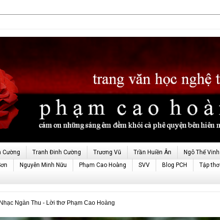
h Cường
Tranh Đinh Cường
Trương Vũ
Trần Huiền Ân
Ngô Thế Vinh
Sơn
Nguyễn Minh Nữu
Phạm Cao Hoàng
SVV
Blog PCH
Tập thơ
- Nhạc Ngàn Thu - Lời thơ Phạm Cao Hoàng