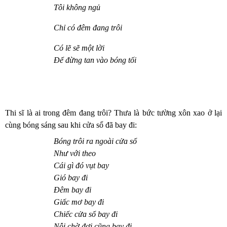
Tôi không ngủ
Chỉ có đêm đang trôi
Có lẽ sẽ một lời
Để đừng tan vào bóng tối
Thi sĩ là ai
trong đêm
đang trôi? Thưa là bức tường xôn xao ở lại
cùng bóng sáng sau khi cửa sổ đã bay đi:
Bóng trôi ra ngoài cửa sổ
Như với theo
C
ái gì đó vụt bay
Gió bay đi
Đêm bay đi
Giấc mơ bay đi
Chiếc cửa sổ bay đi
Nỗi chờ đợi cũng bay đi