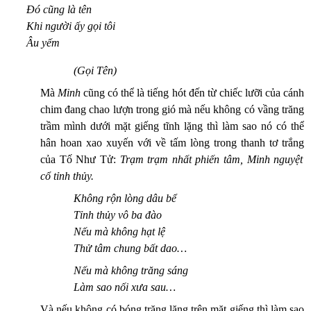
Đó cũng là tên
Khi người ấy gọi tôi
Âu yếm
(Gọi Tên)
Mà
Minh
cũng có thể là tiếng hót đến từ chiếc lưỡi của cánh
chim đang
chao lượn
trong gió
m
à nếu không có vầng trăng
trầm mình dưới mặt giếng tĩnh lặng thì làm sao nó có thể
hân hoan xao xuyến với về tấm lòng trong
thanh
tơ trắng
của
Tố Như Tử:
Trạm trạm nhất phiến tâm, Minh nguyệt
cổ tỉnh thủy.
Không rộn lòng dâu bể
Tỉnh thủy vô ba đào
Nếu mà không hạt lệ
Thử tâm chung bất dao
…
Nếu mà không trăng sáng
Làm sao nối xưa sau…
Và nếu không có bóng trăng lặng trên mặt giếng thì làm sao