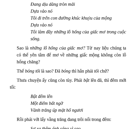
Đang dịu dàng tròn mãi
Dựa vào nó
Tôi đi trên con đường khúc khuỷu của mộng
Dựa vào nó
Tôi làm đầy những lỗ hổng của giấc mơ trong cuộc
sống.
Sao là
những lỗ hổng của giấc mơ?
Từ nay liệu chúng ta
có thể yên tâm để mơ về những giấc mộng không còn lỗ
hổng chăng?
Thế
bóng tối
là sao? Đã
bóng
thì hẳn phải
tối
chứ?
Thưa chuyện ấy cũng còn tùy. Phải
bật
lên đã, thì đêm mới
tối:
Bật đêm lên
Một điểm bất ngờ
Vành trăng úp mặt hổ ngươi
Rồi phải với lấy vầng trăng đang trôi nổi trong đêm:
Sợ xa thêm ánh sáng vì sao