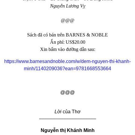
Nguyễn Lương Vỵ
@@@
Sách đã có bán trên BARNES & NOBLE
Ấn phí: US$20.00
Xin bấm vào đường dẫn sau:
https://www.barnesandnoble.com/w/dem-nguyen-thi-khanh-
minh/1140209036?ean=9781668553664
@@@
Lời
của
Thơ
–––––––––––––––––––––
Nguyễn thị Khánh Minh