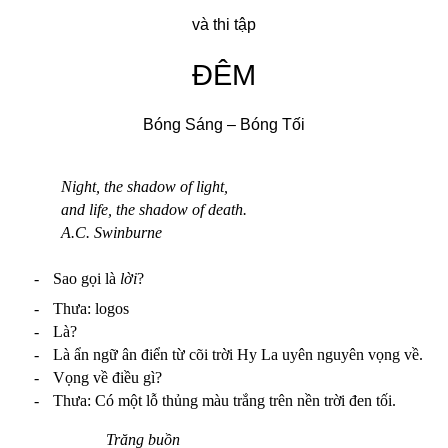
và thi tập
Đ
ÊM
Bóng Sáng – Bóng Tối
Night, the shadow of light,
and life, the shadow of death.
A.C. Swinburne
-
Sao gọi là
lời
?
-
Thưa: logos
-
Là?
-
Là ẩn ngữ ân điển từ cõi trời Hy La uyên nguyên vọng về.
-
Vọng về điều gì?
-
Thưa: Có một lỗ thủng màu trắng trên nền trời đen tối.
Trăng buồn