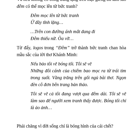
đêm
có thể mọc lên từ bức tranh?
Đêm mọc lên từ bức tranh
Ứ
đầy tĩnh lặng
…
…
Trên con đường ánh mắt đang đi
Đêm
thiếu nữ. Òa
vỡ
…
Từ đấy,
logos
trong
“Đêm”
trở thành bức tranh chan hòa
mầu sắc của
lời
thơ Khánh Minh:
Nếu bảo tôi vẽ bóng tối. Tôi sẽ vẽ
Những đôi cánh của chiêm bao mọc ra từ trái tim
trong suốt. Vầng trăng trên gối ngủ bài thơ. Ngọn
đèn cô đơn bên trang bản thảo.
Tôi sẽ vẽ cả tôi đang vượt qua đêm dài. Tôi sẽ vẽ
làm sao để người xem tranh thấy được. Bóng tối chỉ
là ảo ảnh…
Phải chăng vì đời sống chỉ là bóng hình của cái chết?