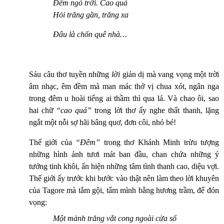
Đêm ngó trời. Cao quá
Hỏi trăng gần, trăng xa
Đâu là chốn quê nhà…
Sáu câu thơ tuyền những
lời
giản dị mà vang vọng một trời
âm nhạc, êm đềm mà man mác thớ vị chua xót, ngân nga
trong đêm u hoài tiếng ai thầm thì qua lá. Và chao ôi, sao
hai chữ “
cao quá”
trong lời thơ ấy nghe thất thanh, lặng
ngắt một nỗi sợ hãi bâng quơ, đơn côi, nhỏ bé!
Thế giới của
“Đêm”
trong thơ Khánh Minh trừu tượng
những hình ảnh tươi mát ban đầu, chan chứa những ý
tưởng tinh khôi, ẩn hiện những tâm tình thanh cao, diệu vợi.
Thế giới ấy trước khi bước vào thật nên làm theo lời khuyên
của Tagore mà tắm gội, tẩm mình bằng hương trầm, để đón
vọng:
Một mảnh trăng vắt cong ngoài cửa sổ