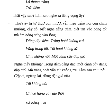
Lỗ thủng trắng
Trời đêm
-
Thật vậy sao? Làm sao nghe ra tiếng vọng ấy?
-
Thưa ấy là từ thuở con người vẫn hiểu tiếng nói của chim
muông, cây cỏ
,
biết nghe tiếng
đêm
, biết tan vào
bóng tối
mà ẵm
bóng sáng
vào lòng.
Dằng dặc đêm. Trăng hoài không rơi
Vắng trong tôi. Tôi hoài không lời
Chịu không nổi. Một cành cây đập gió
Nghe thấy không? Trong đêm dằng dặc, một cành
cây
đang
đập
gió
. Mà trăng hoài vẫn cứ không rơi. Làm sao chịu nổi!
Cây
ơi, ngừng lại, đừng đập
gió
nữa.
Tôi không nói
Chỉ có hàng cây gió thổi
Và bóng. Tối