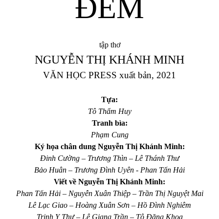
ĐÊM
tập thơ
NGUYỄN THỊ KHÁNH MINH
VĂN HỌC PRESS xuất bản, 2021
Tựa:
Tô Thẩm Huy
Tranh bìa:
Phạm Cung
Ký họa chân dung Nguyễn Thị Khánh Minh:
Đinh Cường – Trương Thìn – Lê Thánh Thư
Bảo Huân – Trương Đình Uyên -
Phan Tấn Hải
Viết về Nguyễn Thị Khánh Minh:
Phan Tấn Hải – Nguyễn Xuân Thiệp – Trần Thị Nguyệt Mai
Lê Lạc Giao – Hoàng Xuân Sơn – Hồ Đình Nghiêm
Trịnh Y Thư – Lê Giang Trần – Tô Đăng Khoa