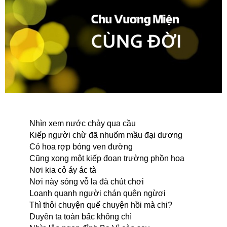
Nhìn xem nước ch
ả
y qua cầu
Kiếp người chừ đã nhuốm mầu đại dương
Cỏ hoa rợp bóng ven đường
Cũng xong
một
kiếp đoạn trường phồn hoa
Nơi kia cỏ áy ác tà
Nơi này sóng vỗ la đà chút chơi
Loanh quanh người chán quên ngừơi
Thì thôi chuyện quế chuyện hồi mà chi?
Duyên ta toàn bấc
không
chì