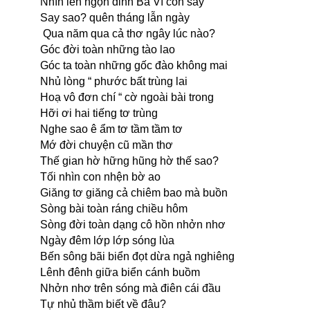
Nhìn lên ngọn đỉnh
Ba
Vì còn say
Say sao? quên tháng lẫn ngày
Qua năm qua cả thơ ngây lúc nào?
Góc đời toàn những tào lao
Góc ta toàn những gốc đào
không
mai
Nhủ lòng “ phước bất trùng lai
Hoạ vô đơn chí “ cờ ngoài bài trong
Hỡi ơi
hai
tiếng tơ trùng
Nghe sao ê ẩm tơ tầm tầm tơ
Mớ đời chuyện cũ mần thơ
Thế gian hờ hững hũng hờ thế sao?
Tối nhìn con nhện bờ ao
Giăng tơ giăng cả chiêm bao mà buồn
Sòng bài toàn ráng chiều hôm
Sòng đời toàn dạng cô hồn nhởn nhơ
Ngày đêm lớp lớp sóng lùa
Bến sông bãi biển đọt dừa ngả nghiêng
Lênh đênh giữa biển cánh buồm
Nhởn nhơ trên sóng mà điên cái đầu
Tự nhủ thầm biết về đ
â
u?