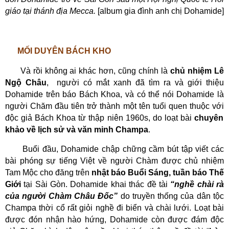
giáo tại thánh địa Mecca.
[album gia đình anh chị Dohamide]
MỐI DUYÊN BÁCH KHO
Và rồi không ai khác hơn, cũng chính là
chủ nhiệm Lê
Ngộ Châu
,
người có mắt xanh đã tìm ra và giới thiệu
Dohamide trên báo Bách Khoa, và có thể nói Dohamide là
người Chăm đầu tiên trở thành
một tên tuổi quen thuộc với
độc giả
Bách Khoa
từ
thập
niên 1960s
, do
loạt bài
chuyên
khảo về lịch sử và văn minh Champa
.
Buổi đầu, Dohamide chập chững cầm bút tập viết các
bài phóng sự tiếng Việt về người Chàm được chủ nhiệm
Tam Mộc cho
đăng trên
nhật báo Buổi Sáng, tuần báo Thế
Giới
tại Sài Gòn. Dohamide khai thác đề tài
“nghề chài rà
của người Chàm Châu Đốc”
do truyền thống của dân tộc
Champa thời cổ rất giỏi nghề đi biển và chài lưới. Loạt bài
được đón nhận hào hứng,
Dohamide
còn được đám độc