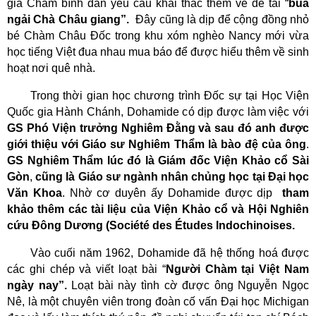
giả Chăm bình dân yêu cầu khai thác thêm về đề tài “
bùa
ngải Chà Châu giang”.
Đây cũng là dịp để cộng đồng nhỏ
bé Chàm Châu Đốc trong khu xóm nghèo Nancy mới vừa
học tiếng Việt đua nhau mua báo để được hiểu thêm về sinh
hoạt nơi quê nhà.
Trong thời gian học chương trình Đốc sự tại Học Viện
Quốc gia Hành Chánh, Dohamide có dịp được làm việc với
GS Phó Viện trưởng Nghiêm Đằng và sau đó anh được
giới thiệu với Giáo sư Nghiêm Thẩm là bào đệ của ông
.
GS Nghiêm Thẩm lúc đó là Giám đốc Viện Khảo cổ Sài
Gòn
,
cũng là Giáo sư ngành nhân chủng học tại Đại học
Văn Khoa
. Nhờ cơ duyên ấy Dohamide được dịp
tham
khảo thêm các tài liệu của Viện Khảo cổ và Hội Nghiên
cứu Đông Dương (Société des Études Indochinoises.
Vào cuối năm 1962, Dohamide đã hệ thống hoá được
các ghi chép và viết loạt bài “
Người Chàm tại Việt Nam
ngày nay”.
Loạt bài này tình cờ được ông Nguyễn Ngọc
Nê, là một chuyên viên trong đoàn cố vấn Đại học Michigan