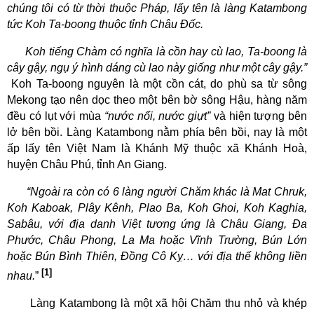
chúng tôi
có
từ thời thuộc Pháp, lấy tên là làng Katambong
tức Koh Ta
-
bo
o
ng thuộc tỉnh Châu
Đ
ốc
.
Koh
tiếng Chàm có nghĩa là cồn hay cù lao, Ta-boong là
cây gậy, ngụ ý hình dáng cù lao này giống như một cây gậy.”
Koh Ta
-
bo
o
ng
nguyên là một cồn cát, do phù sa từ sông
Mekong tạo nên dọc theo một bên bờ sông Hậu, hàng năm
đều có lụt với mùa
“nước nổi, nước giựt”
và hiện tượng bên
lở bên bồi.
Làng Katambong nằm
phía bên bồi,
nay là một
ấp lấy tên
Việt Nam
là Khánh Mỹ thuộc xã Khánh Hoà,
huyện Châu Phú,
tỉnh An Giang.
“
Ngoài ra còn có 6 làng người Chăm khác là Mat Chruk,
Koh Kaboak, Plây Kênh, Plao Ba, Koh Ghoi, Koh Kaghia,
Sabâu, với địa danh Việt tương ứng là Châu Giang, Đa
Phước, Châu Phong, La Ma hoặc Vĩnh Trường, Bún Lớn
hoặc Bún Bình Thiên, Đồng Cô Kỵ… với địa thế không liền
[1]
nhau.
”
Làng
Katambong
là một xã hội Chăm thu nhỏ và khép