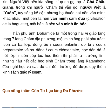
kín. Người Việt bên kia sông thì quen gọi họ là
Chà Châu
Giang
, trong khi người Chàm thì vẫn gọi
người Việt là
“Yuôn”,
tuy sống kế cận nhưng họ thuộc hai nền văn minh
khác nhau: một bên là nền
văn minh cầm đũa
(civilisation
de la baguette), một bên là nền
văn minh ăn bốc.
T
hân phụ anh
Dohamide
là một trong hai vị giáo làng
trong 7 làng Chăm địa phương
, một mình ông phải phụ trách
luôn cả ba lớp: đồng ấu / cours enfantin, dự bị / cours
préparatoire và sơ đẳng / cours élémentaire, học đến đó là
hết lớp; muốn tiếp tục học thêm thì phải ra
trường tỉnh
nhưng hầu hết các học sinh Chăm trong làng Katambong
đều nghỉ học và sau đó chỉ đến trường để được dạy thêm
kinh sách giáo lý Islam.
Qua sông thăm Cồn Tơ Lụa làng Đa Phước: