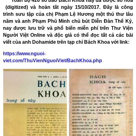
Toàn bộ 426 số báo Bách Khoa nay đã được số hóa
(digitized) và hoàn tất ngày 15/10/2017. Đây là công
trình sưu tập của chị Phạm Lệ Hương một thủ thư lâu
năm và anh Phạm Phú Minh chủ bút Diễn Đàn Thế Kỷ,
nay được lưu trữ và phổ biến miễn phí trên Thư Viện
Người Việt Online và độc giả có thể đọc tất cả các bài
viết của anh Dohamide trên tạp chí Bách Khoa với link:
https://www.nguoi-
viet.com/ThuVienNguoiViet/BachKhoa.php