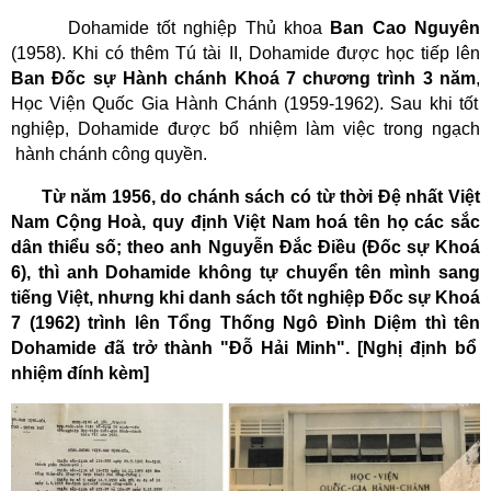
Dohamide tốt nghiệp Thủ khoa
Ban Cao Nguyên
(1958). Khi có thêm Tú tài II, Dohamide được học tiếp lên
Ban Đốc sự Hành chánh
Khoá 7
chương trình 3 năm
,
Học Viện Quốc Gia Hành Chánh
(1959-1962). Sau khi tốt
nghiệp, Dohamide được bổ nhiệm làm việc trong ngạch
hành chánh công quyền.
Từ năm 1956, d
o
chánh sách
có từ
thời Đệ nhất Việt
Nam Cộng Hoà
,
quy định
Việt Nam hoá tên họ
các sắc
dân thiểu số; theo anh Nguyễn Đắc Điều (Đốc sự Khoá
6), thì anh Dohamide không tự chuyển tên mình sang
tiếng Việt, nhưng
khi danh sách tốt nghiệp Đốc sự Khoá
7 (1962) trình lên Tổng Thống Ngô Đình Diệm thì
tên
Dohamide
đã
trở thành "Đỗ Hải Minh"
. [Nghị định bổ
nhiệm đính kèm]