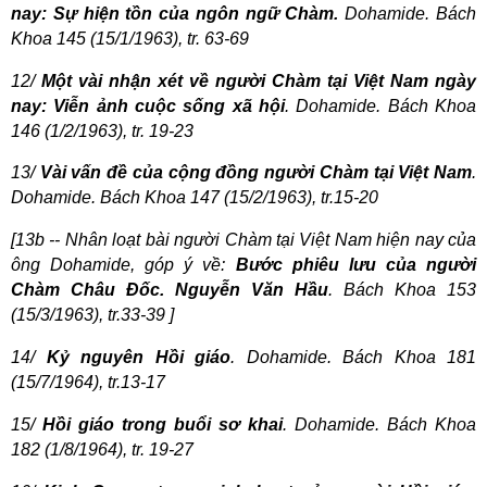
nay: Sự hiện tồn của ngôn ngữ Chàm.
Dohamide. Bách
Khoa 145 (15/1/1963), tr. 63-69
12/
Một vài nhận xét về người Chàm tại Việt Nam ngày
nay: Viễn ảnh cuộc sống xã hội
. Dohamide. Bách Khoa
146 (1/2/1963), tr. 19-23
13/
Vài vấn đề của cộng đồng người Chàm tại Việt Nam
.
Dohamide. Bách Khoa 147 (15/2/1963), tr.15-20
[13b -- Nhân loạt bài người Chàm tại Việt Nam hiện nay của
ông Dohamide, góp ý về:
Bước phiêu lưu của người
Chàm Châu Đốc. Nguyễn Văn Hầu
. Bách Khoa 153
(15/3/1963), tr.33-39 ]
14/
Kỷ nguyên Hồi giáo
. Dohamide. Bách Khoa 181
(15/7/1964), tr.13-17
15/
Hồi giáo trong buổi sơ khai
. Dohamide. Bách Khoa
182 (1/8/1964), tr. 19-27