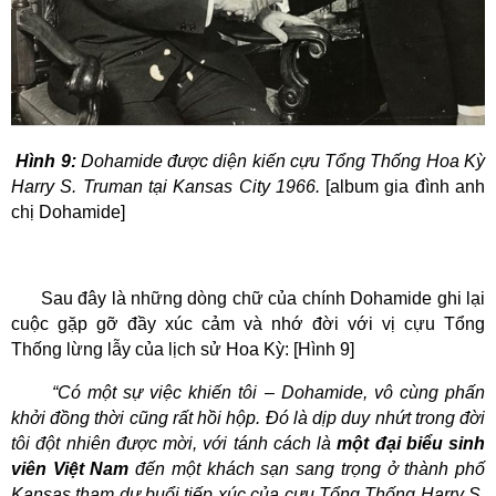
Hình 9:
Dohamide được diện kiến cựu Tổng Thống Hoa Kỳ
Harry S. Truman tại Kansas City 1966.
[album gia đình anh
chị Dohamide]
Sau đây là những dòng chữ của chính Dohamide ghi lại
cuộc gặp gỡ đầy xúc cảm và nhớ đời với vị cựu Tổng
Thống lừng lẫy của lịch sử Hoa Kỳ: [Hình 9]
“Có một sự việc khiến tôi – Dohamide, vô cùng phấn
khởi đồng thời cũng rất hồi hộp. Đó là dịp duy nhứt trong đời
tôi đột nhiên được mời, với tánh cách là
một đại biểu sinh
viên Việt Nam
đến một khách sạn sang trọng ở thành phố
Kansas tham dự buổi tiếp xúc của cựu Tổng Thống Harry S.