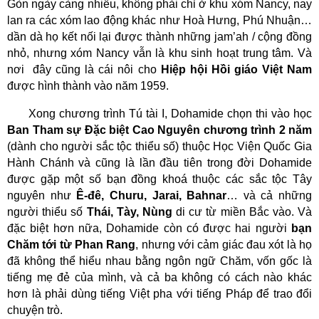
Gòn ngày càng nhiều, không phải chỉ ở khu xóm Nancy, nay
lan ra các xóm lao động khác như Hoà Hưng, Phú Nhuận…
dần dà họ kết nối lại được thành những jam’ah / cộng đồng
nhỏ, nhưng xóm Nancy vẫn là khu sinh hoạt trung tâm. Và
nơi
đây cũng là cái nôi cho
Hiệp hội Hồi giáo Việt Nam
được hình thành vào năm 1959.
Xong chương trình Tú tài I, Dohamide chọn
thi vào học
Ban
Tham sự Đặc biệt
Cao Nguyên
chương trình 2 năm
(dành cho người sắc tộc thiểu số) thuộc
Học Viện Quốc Gia
Hành Chánh
và cũng là lần đầu tiên trong đời Dohamide
được gặp một số bạn đồng khoá thuộc các sắc tộc Tây
nguyên như
Ê-đê, Churu, Jarai, Bahnar
… và cả những
người thiểu số
Thái, Tày, Nùng
di cư từ miền Bắc vào. Và
đặc biệt hơn nữa, Dohamide còn có được hai người
bạn
Chăm tới từ Phan Rang
, nhưng với cảm giác đau xót là họ
đã không thể hiểu nhau bằng ngôn ngữ Chăm, vốn gốc là
tiếng mẹ đẻ của mình, và cả ba không có cách nào khác
hơn là phải dùng tiếng Việt pha với tiếng Pháp để trao đổi
chuyện trò.