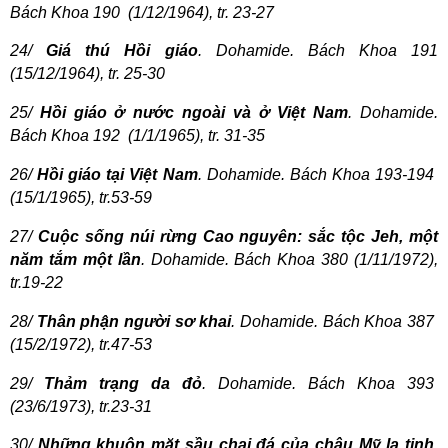
Bách Khoa 190
(1/12/1964), tr. 23-27
24/
Giá thú Hồi giáo
. Dohamide. Bách Khoa 191
(15/12/1964), tr. 25-30
25/
Hồi giáo ở nước ngoài và ở Việt Nam
. Dohamide.
Bách Khoa 192
(1/1/1965), tr. 31-35
26/
Hồi giáo tại Việt Nam
. Dohamide. Bách Khoa 193-194
(15/1/1965), tr.53-59
27/
Cuộc sống núi rừng Cao nguyên: sắc tộc Jeh, một
năm tắm một lần
. Dohamide. Bách Khoa 380 (1/11/1972),
tr.19-22
28/
Thân phận người sơ khai
. Dohamide. Bách Khoa 387
(15/2/1972), tr.47-53
29/
Thảm trạng da đỏ
. Dohamide. Bách Khoa 393
(23/6/1973), tr.23-31
30/
Những khuôn mặt sầu chai đá của châu Mỹ la tinh
.