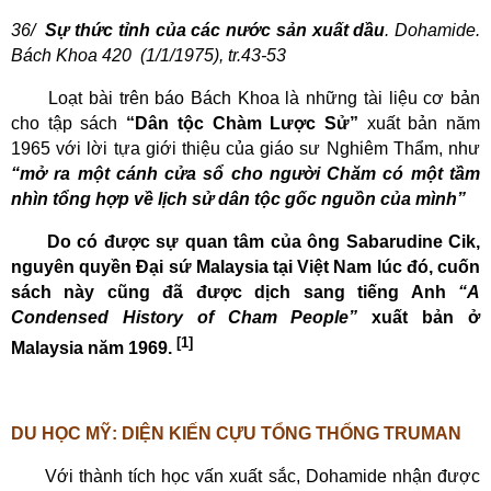
36/
Sự thức tỉnh của các nước sản xuất dầu
. Dohamide.
Bách Khoa 420
(1/1/1975), tr.43-53
Loạt bài trên báo Bách Khoa là những tài liệu cơ bản
cho tập sách
“Dân tộc Chàm Lược Sử”
xuất bản năm
1965 với lời tựa giới thiệu của giáo sư Nghiêm Thẩm, như
“mở ra một cánh cửa sổ cho người Chăm có một tầm
nhìn tổng hợp về lịch sử dân tộc gốc nguồn của mình”
Do có được sự quan tâm của ông Sabarudine Cik,
nguyên quyền Đại sứ Malaysia tại Việt Nam lúc đó, cuốn
sách này cũng đã được dịch sang tiếng Anh
“A
Condensed History of Cham People”
xuất bản ở
[1]
Malaysia năm 1969.
DU HỌC MỸ: DIỆN KIẾN CỰU TỔNG THỐNG TRUMAN
Với thành tích học vấn xuất sắc, Dohamide nhận được