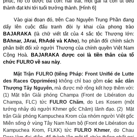
phúc, họ có được ba con: hai trai, một gái là con út đều
thành đạt khi tới tuổi trưởng thành. [Hình 6]
V
ào giai
đoạn đó,
trên
Cao Nguyên Trung Phần đang
dấy lên cuộc đấu tranh
đòi ly khai của phong trào
BAJARAKA
(là chữ viết tắt của 4 sắc tộc Thượng lớn:
BAhnar, JArai, RhAdé và KAho
), họ phản đối chính sách
phân biệt đối xử người Thượng của chính quyền Việt Nam
Cộng Hoà.
BAJARAKA
được coi là tiền thân của tổ
chức FULRO về sau này
.
Mặt Trận FULRO
(tiếng Pháp: Front Unifié de Lutte
des Races Opprimées)
không chỉ bao gồm
các sắc dân
Thượng Tây Nguyên,
mà được mở rộng kết hợp thêm với:
(
1
)
Mặt trận Giải phóng Champa (Front de Libération du
Champa, FLC) tức
FULRO Chăm
, do Les Kosem (một
tướng nhảy dù người Khmer gốc Chăm) lãnh đạo
. (2)
Mặt
trận Giải phóng Kampuchea Krom
của nhóm người Việt gốc
Miên
sống
ở vùng
Tây Nam Nam bộ
(Front de Libération du
Kampuchea Krom, FLKK) tức
FULRO Khmer
, do Chau