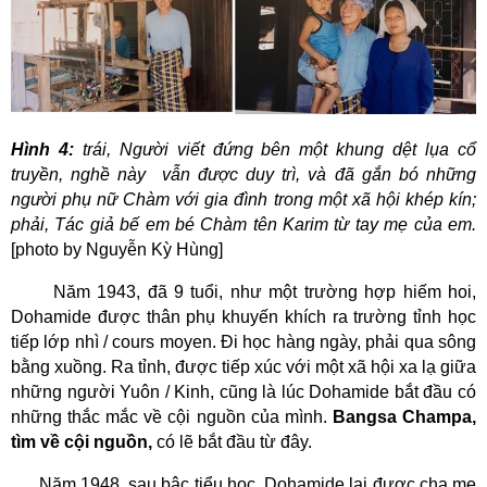
Hình
4
:
trái, Người viết đứng bên một khung dệt lụa cổ
truyền, nghề này
vẫn được duy trì, và đã gắn bó những
người phụ nữ Chàm với gia đình trong một xã hội khép kín;
phải, Tác giả bế em bé Chàm tên Karim từ tay mẹ của em.
[photo by Nguyễn Kỳ Hùng]
Năm 1943, đã 9 tuổi, như một trường hợp hiếm hoi,
Dohamide được thân phụ khuyến khích ra trường tỉnh học
tiếp lớp nhì / cours moyen. Đi học hàng ngày, phải qua sông
bằng xuồng. Ra tỉnh, được tiếp xúc với một xã hội xa lạ giữa
những người Yuôn / Kinh, cũng là lúc Dohamide bắt đầu có
những thắc mắc về cội nguồn của mình.
Bangsa Champa,
tìm về cội nguồn,
có lẽ bắt đầu từ đây.
Năm 1948, sau bậc tiểu học, Dohamide lại được cha mẹ