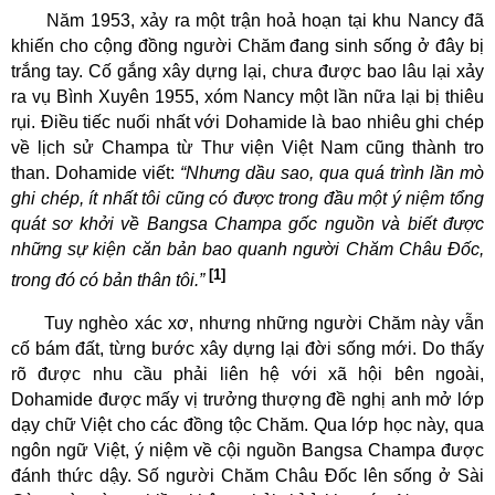
Năm 1953, xảy ra một trận hoả hoạn tại khu Nancy đã
khiến cho cộng đồng người Chăm đang sinh sống ở đây bị
trắng tay. Cố gắng xây dựng lại, chưa được bao lâu lại xảy
ra vụ Bình Xuyên 1955, xóm Nancy một lần nữa lại bị thiêu
rụi. Điều tiếc nuối nhất với Dohamide là bao nhiêu ghi chép
về lịch sử Champa từ Thư viện Việt Nam cũng thành tro
than. Dohamide viết:
“Nhưng dầu sao, qua quá trình lần mò
ghi chép, ít nhất tôi cũng có được trong đầu một ý niệm tổng
quát sơ khởi về Bangsa Champa gốc nguồn và biết được
những sự kiện căn bản bao quanh người Chăm Châu Đốc,
[1]
trong đó có bản thân tôi.”
Tuy nghèo xác xơ, nhưng những người Chăm này vẫn
cố bám đất, từng bước xây dựng lại đời sống mới. Do thấy
rõ được nhu cầu phải liên hệ với xã hội bên ngoài,
Dohamide được mấy vị trưởng thượng đề nghị anh mở lớp
dạy chữ Việt cho các đồng tộc Chăm. Qua lớp học này, qua
ngôn ngữ Việt, ý niệm về cội nguồn Bangsa Champa được
đánh thức dậy. Số người Chăm Châu Đốc lên sống ở Sài