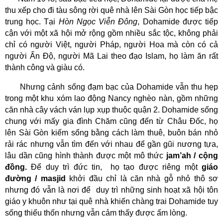
thu xếp cho đi tàu sông rời quê nhà lên Sài Gòn học tiếp bậc
trung học. Tại
Hòn Ngọc Viễn Đông
, Dohamide được tiếp
cận với một xã hội mở rộng gồm nhiều sắc tộc, không phải
chỉ có người Việt, người Pháp, người Hoa mà còn có cả
người Ấn Độ, người Mã Lai theo đạo Islam, họ làm ăn rất
thành công và giàu có.
Nhưng cảnh sống đạm bạc của Dohamide vẫn thu hẹp
trong một khu xóm lao động Nancy nghèo nàn, gồm những
căn nhà cây vách ván lụp xụp thuộc quận 2. Dohamide sống
chung với mấy gia đình Chăm cũng đến từ Châu Đốc, họ
lên Sài Gòn kiếm sống bằng cách làm thuê, buôn bán nhỏ
rải rác nhưng vẫn tìm đến với nhau để gần gũi nương tựa,
lâu dần cũng hình thành được một mô thức
jam’ah / cộng
đồng.
Để duy trì đức tin,
họ tạo được riêng một
giáo
đường / masjid
khởi đầu chỉ là căn nhà gỗ nhỏ thô sơ
nhưng đó vẫn là nơi để
duy trì những sinh hoạt xã hội tôn
giáo y khuôn như tại quê nhà khiến chàng trai Dohamide tuy
sống thiếu thốn nhưng vẫn cảm thấy được ấm lòng.