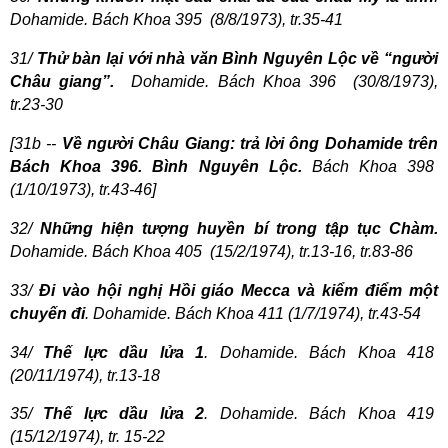
Dohamide. Bách Khoa 395
(8/8/1973), tr.35-41
31/
Thử bàn lại với nhà văn Bình Nguyên Lộc về “người
Châu giang”.
Dohamide. Bách Khoa 396
(30/8/1973),
tr.23-30
[31b --
Về người Châu Giang: trả lời ông Dohamide trên
Bách Khoa 396. Bình Nguyên Lộc.
Bách Khoa 398
(1/10/1973), tr.43-46]
32/
Những hiện tượng huyền bí trong tập tục Chàm.
Dohamide. Bách Khoa 405
(15/2/1974), tr.13-16, tr.83-86
33/
Đi vào hội nghị Hồi giáo Mecca và kiểm điểm một
chuyến đi
. Dohamide. Bách Khoa 411 (1/7/1974), tr.43-54
34/
Thế lực dầu lửa
1
. Dohamide. Bách Khoa 418
(20/11/1974), tr.13-18
35/
Thế lực dầu lửa 2
. Dohamide. Bách Khoa 419
(15/12/1974), tr. 15-22