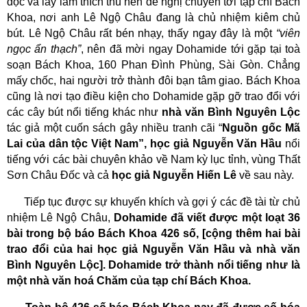
đọc và lấy làm thích thú nên đề nghị chuyển tới tạp chí Bách
Khoa, nơi anh Lê Ngộ Châu đang là chủ nhiệm kiêm chủ
bút. Lê Ngộ Châu rất bén nhạy, thấy ngay đây là một
“viên
ngọc ẩn thạch”
, nên đã mời ngay Dohamide tới gặp tại toà
soạn Bách Khoa, 160 Phan Đình Phùng, Sài Gòn. Chẳng
mấy chốc, hai người trở thành đôi bạn tâm giao. Bách Khoa
cũng là nơi tạo điều kiện cho Dohamide gặp gỡ trao đổi với
các cây bút nổi tiếng khác như
nhà văn Bình Nguyên Lộc
tác giả một cuốn sách gây nhiều tranh cãi “
Nguồn gốc Mã
Lai của dân tộc Việt Nam”,
học giả Nguyễn Văn Hầu
nổi
tiếng với các bài chuyên khảo về Nam kỳ lục tỉnh, vùng Thất
Sơn Châu Đốc và cả
học giả Nguyễn Hiến Lê
về sau này.
Tiếp tục được sự khuyến khích và gợi ý các đề tài từ chủ
nhiệm Lê Ngộ Châu,
Dohamide đã viết được một loạt 36
bài trong bộ báo Bách Khoa 426 số, [cộng thêm hai bài
trao đổi của hai học giả Nguyễn Văn Hầu và nhà văn
Bình Nguyên Lộc]. Dohamide trở thành nổi tiếng như là
một nhà văn hoá Chăm của tạp chí Bách Khoa.