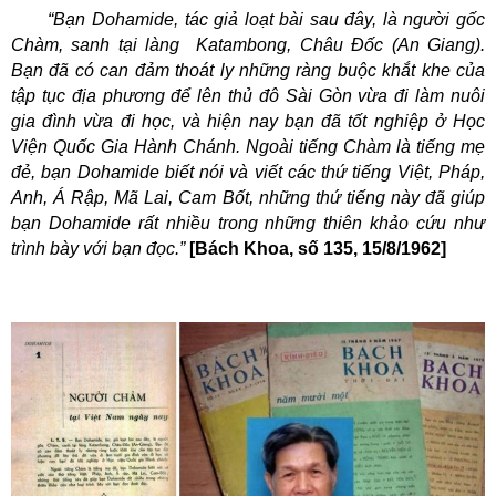
“Bạn Dohamide, tác giả loạt bài sau đây, là người gốc
Chàm, sanh tại làng
Katambong, Châu Đốc (An Giang).
Bạn đã có can đảm thoát ly những ràng buộc khắt khe của
tập tục địa phương để lên thủ đô Sài Gòn vừa đi làm nuôi
gia đình vừa đi học, và hiện nay bạn đã tốt nghiệp ở Học
Viện Quốc Gia Hành Chánh. Ngoài tiếng Chàm là tiếng mẹ
đẻ, bạn Dohamide biết nói và viết các thứ tiếng Việt, Pháp,
Anh, Á Rập, Mã Lai, Cam Bốt, những thứ tiếng này đã giúp
bạn Dohamide rất nhiều trong những thiên khảo cứu như
trình bày với bạn đọc.”
[Bách Khoa, số 135, 15/8/1962]