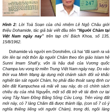
Hình 2:
Lời Toà Soạn của chủ nhiệm Lê Ngộ Châu giới
thiệu Dohamide, tác giả bài viết đầu tiên
“Người Chàm tại
Việt Nam ngày nay”
trên tạp chí Bách Khoa, số 135,
15/8/1962.
Dohamide và người em Dorohiêm, cả hai
“đã sanh ra và
lớn lên tại một thôn ấp người Chăm theo tôn giáo Islam hệ
Sunni Imam Shafi’y,
vốn là hậu duệ của Vương quốc
Champa lưu vong từ miền Trung Việt Nam ngày nay
.
D
o vào
thời vua Minh Mạng áp dụng một chánh sách đối xử khắc
nghiệt
tàn sát người Chàm, họ phải đào thoát sang
định cư
bên đất Kampuchea và mãi về sau này
, do có chính sách
chiêu dụ của nhà Nguyễn, một số đã trở về tái định cư
tại
vùng Tây Nam Đồng Bằng Sông Cửu Long. Trên vùng đất
mới
này
,
có
7 làng Chăm đã được thành lập,
(
con số 7 có ý
nghĩa thiêng liên
g
với người Chàm
)
,
trong đó, ngôi làng