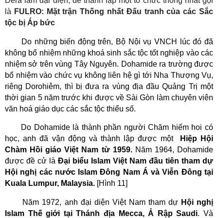
Dera làm đại diện
, để
thành lập một tổ chức thống nhất gọi
là
FULRO
: Mặt trận Thống nhất Đấu tranh của các Sắc
tộc bị Áp bức
Do những biến động trên,
Bộ Nội vụ VNCH
lúc đó
đã
không bổ nhiệm
những khoá sinh sắc tộc tốt nghiệp
vào các
nhiệm sở trên
vùng Tây Nguyên. Dohamide ra trường được
bổ nhiệm vào chức vụ không liên hệ gì tới Nha Thượng Vụ,
riêng Dorohiêm, thì bị đưa ra vùng địa đầu Quảng Trị một
thời gian 5 năm trước khi được về Sài Gòn làm chuyên viên
văn hoá giáo dục các sắc tộc thiểu số.
Do Dohamide là thành phần người Chăm hiếm hoi có
học, anh đã vận động và thành lập được một
Hiệp Hội
Chàm Hồi giáo Việt Nam từ 1959.
Năm 1964, Dohamide
được đề cử là
Đại biểu Islam Việt Nam đầu tiên tham dự
Hội nghị các nước Islam Đông Nam Á và Viễn Đông tại
Kuala Lumpur, Malaysia.
[Hình 11]
Năm 1972, anh đại diện Việt Nam tham dự
Hội nghị
Islam Thế giới tại Thánh địa Mecca, Ả Rập Saudi
. Và