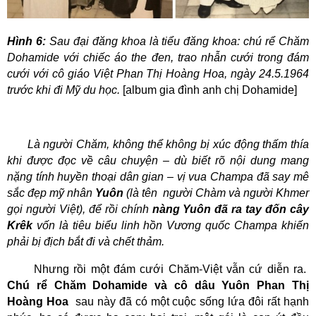
Hình 6:
Sau đại đăng khoa là tiểu đăng khoa: chú rể Chăm
Dohamide với chiếc áo the đen, trao nhẫn cưới trong đám
cưới với cô giáo Việt Phan Thị Hoàng Hoa, ngày 24.5.1964
trước khi đi Mỹ du học.
[album gia đình anh chị Dohamide]
Là người Chăm, không thể không bị xúc động thấm thía
khi được đọc về câu chuyện – dù biết rõ nội dung mang
nặng tính huyền thoại dân gian – vị vua Champa đã say mê
sắc đẹp mỹ nhân
Yuôn
(là tên
người Chàm và người Khmer
gọi người Việt), để rồi chính
nàng Yuôn đã ra tay đốn cây
Krêk
vốn là tiêu biểu linh hồn Vương quốc Champa khiến
phải bị địch bắt đi và chết thảm.
Nhưng rồi một đám cưới Chăm-Việt vẫn cứ diễn ra.
Chú rể Chăm Dohamide và cô dâu Yuôn Phan Thị
Hoàng
Hoa
sau này đã có một cuộc sống lứa đôi rất hạnh