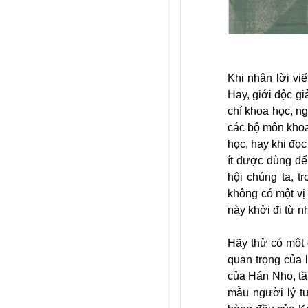
Khi nhận lời viế
Hay, giới độc gi
chí khoa học, ng
các bộ môn khoa 
học, hay khi đọc
ít được dùng đế
hội chúng ta, t
không có một vị
này khởi đi từ n
Hãy thử có một 
quan trọng của l
của Hán Nho, tần
mẫu người lý tư