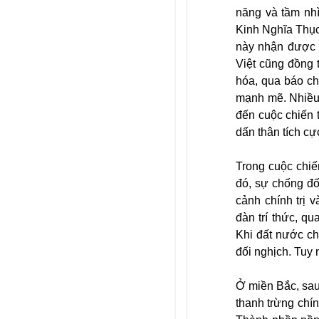
năng và tầm nhì
Kinh Nghĩa Thục,
này nhận được s
Việt cũng đồng t
hóa, qua báo ch
mạnh mẽ. Nhiều 
đến cuộc chiến 
dấn thân tích cực
Trong cuộc chiế
đó, sự chống đố
cảnh chính trị 
đàn trí thức, q
Khi đất nước ch
đối nghịch. Tuy 
Ở miền Bắc, sa
thanh trừng chí