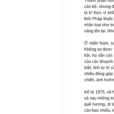
Thành phần nồng
cán bộ, nhưng đ
là trí thức vì k
thời Pháp thuộc
nhân loại như tr
năng tồn tại. N
Ở miền Nam, sau
Không so được v
hội, họ vẫn còn
của các khuynh 
biệt, tính tự tr
nhiều đóng góp v
chiến, ảnh hưởn
Kể từ 1975, xã 
và sau những tr
quê hương, di t
còn bao nhiêu, 