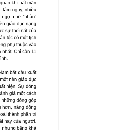
 quan khi bất mãn
ớc lâm nguy, nhiều
a ngợi chữ “nhàn”
nền giáo dục nặng
c sự thối nát của
ân tộc có một lịch
ông phụ thuộc vào
 nhát. Chỉ cần 11
ình.
Nam bắt đầu xuất
 một nền giáo dục
uất hiện. Sự đóng
đánh giá một cách
và những đóng góp
ng hơn, năng động
oài thành phần trí
cái hay của người,
ới nhưng bằng khả