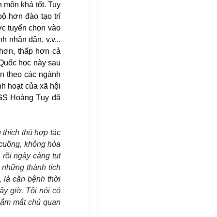
n môn khá tốt. Tuy
ộ hơn đào tạo trí
ợc tuyển chọn vào
 nhân dân, v.v...
hơn, thấp hơn cả
 Quốc học này sau
ên theo các ngành
h hoạt của xã hội
, GS Hoàng Tụy đã
 thích thú hợp tác
 cuồng, không hòa
rồi ngày càng tụt
 những thành tích
 là căn bệnh thời
y giờ. Tôi nói có
nhắm mắt chủ quan