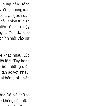
. Họ lập nên Đông
. Những phong trào
sử này, người dân
ội, chính trị, văn
iên tiến khơi dậy
nghĩa Yên Bái cho
 chính nhờ vào sự
he khác nhau. Lúc
iệt lắm. Tùy hoàn
g trên những diễn
 tàn ác với nhau.
ai bên giới tuyến
ộng Đất và những
hư không còn nữa.