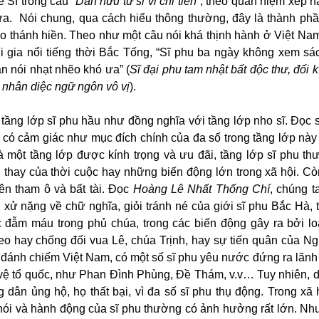
 Sĩ trong câu “
Dân hữu tứ sĩ vi chi tiên
”,
theo quan niệm xếp h
ưa.
Nói chung, qua cách hiểu thông thường, đây là thành ph
ạo thánh hiền. Theo như một câu nói khá thịnh hành ở Việt N
hi gia nổi tiếng thời Bắc Tống, “Sĩ phu ba ngày không xem s
n nói nhạt nhẽo khó ưa” (
Sĩ đại phu tam nhật bất độc thư, đối 
 nhân diệc ngữ ngôn vô vị
).
, tầng lớp sĩ phu hầu như đồng nghĩa với tầng lớp nho sĩ. Đọc
, có cảm giác như mục đích chính của đa số trong tầng lớp này 
à một tầng lớp được kính trọng và ưu đãi, tầng lớp sĩ phu thư
 thay của thời cuộc hay những biến động lớn trong xã hội. Còn 
ên tham ô và bất tài. Đọc
Hoàng Lê Nhất Thống Chí
, chúng 
 xử nặng về chữ nghĩa, giỏi tránh né của giới sĩ phu Bắc Hà, 
 đẫm máu trong phủ chúa, trong các biến động gây ra bởi lo
eo hay chống đối vua Lê, chúa Trịnh, hay sự tiến quân của N
đánh chiếm Việt Nam, có một số sĩ phu yêu nước đứng ra lãnh
vệ tổ quốc, như Phan Đình Phùng, Đề Thám, v.v… Tuy nhiên,
 dân ủng hộ, họ thất bại, vì đa số sĩ phu thụ động. Trong xã 
nói và hành động của sĩ phu thường có ảnh hưởng rất lớn. Như