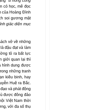
ạng “
sĩ nông công
ần có học, mê đọc
am của Hoàng Đình
ách soi gương mặt
kính giác diện mục
 sách vở về những
là đậu đạt và làm
ờng tỏ ra bất lực
giới quan lại thì
ta hình dung được
trong những tranh
ạn kiêu binh, hay
guyễn Huệ ra Bắc.
 đạo và phát động
 dù được đông đảo
hội Việt Nam thời
ng, với đa số thụ