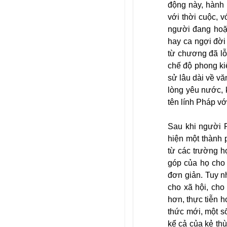
động này, hành 
với thời cuộc, v
người đang hoặc
hay ca ngợi đời
từ chương đã lỗ
chế độ phong kiế
sử lâu dài về v
lòng yêu nước, 
tên lính Pháp v
Sau khi người 
hiện một thành 
từ các trường h
góp của họ cho 
đơn giản. Tuy n
cho xã hội, cho
hơn, thực tiễn h
thức mới, một số
kể cả của kẻ th