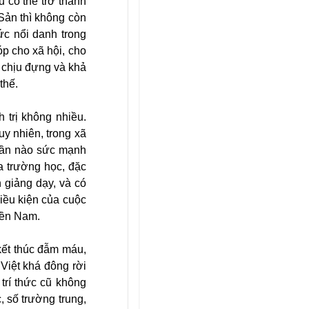
 có thể trở thành
Sản thì không còn
hức nổi danh trong
p cho xã hội, cho
ề chịu đựng và khả
thế.
 trị không nhiều.
y nhiên, trong xã
phần nào sức mạnh
a trường học, đặc
h giảng dạy, và có
điều kiện của cuộc
iền Nam.
kết thúc đẫm máu,
Việt khá đông rời
trí thức cũ không
 số trường trung,