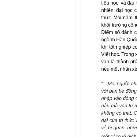
tiểu học, và đại
nhiên, đại học 
thức. Mỗi năm, 
khối trường côn
Điểm số dành c
ngành Hàn Quốc 
khi tốt nghiệp 
Việt học. Trong
vẫn là thành ph
nêu một nhận xét
“…
Mỗi người chỉ
với bạn bè đồng
nhập vào dòng c
hậu mà vẫn tự r
không có thật. 
đại của trí thứ
vẻ bi quan, như
một cách lố bịc