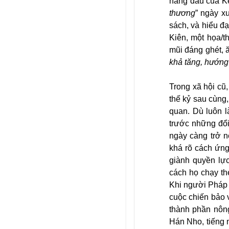
hàng đầu của Kẻ
thương
” ngày x
sách, và hiểu đ
Kiên, một họa/t
mũi đáng ghét, ă
khả tăng, hướng
Trong xã hội cũ
thế kỷ sau cùng
quan. Dù luôn l
trước những đổi
ngày càng trở n
khá rõ cách ứng
giành quyền lực
cách họ chạy th
Khi người Pháp 
cuộc chiến bảo 
thành phần nông
Hán Nho, tiếng 