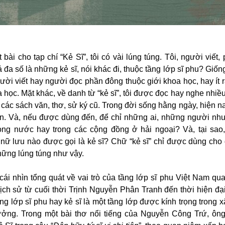
t bài cho tạp chí “Kẻ Sĩ”, tôi có vài lúng túng. Tôi, người viết,
ả đa số là những kẻ sĩ, nói khác đi, thuộc tầng lớp sĩ phu? Giốn
ười viết hay người đọc phần đông thuộc giới khoa học, hay ít 
học. Mặt khác, về danh từ “kẻ sĩ”, tôi được đọc hay nghe nhiề
 các sách văn, thơ, sử ký cũ. Trong đời sống hằng ngày, hiện na
n. Và, nếu được dùng đến, để chỉ những ai, những người như
rong nước hay trong các cộng đồng ở hải ngoại? Và, tại sao
 nữ lưu nào được gọi là kẻ sĩ? Chữ “kẻ sĩ” chỉ được dùng cho 
hững lúng túng như vậy.
cái nhìn tổng quát về vai trò của tầng lớp sĩ phu Việt Nam qu
ịch sử từ cuối thời Trịnh Nguyễn Phân Tranh đến thời hiện đại
g lớp sĩ phu hay kẻ sĩ là một tầng lớp được kính trọng trong xã
ởng. Trong một bài thơ nổi tiếng của Nguyễn Công Trứ, ông 