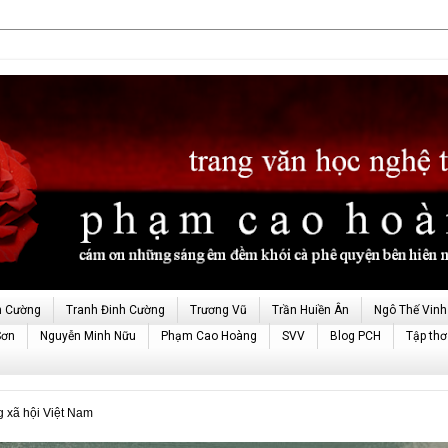
h Cường
Tranh Đinh Cường
Trương Vũ
Trần Huiền Ân
Ngô Thế Vinh
Sơn
Nguyễn Minh Nữu
Phạm Cao Hoàng
SVV
Blog PCH
Tập thơ
 xã hội Việt Nam