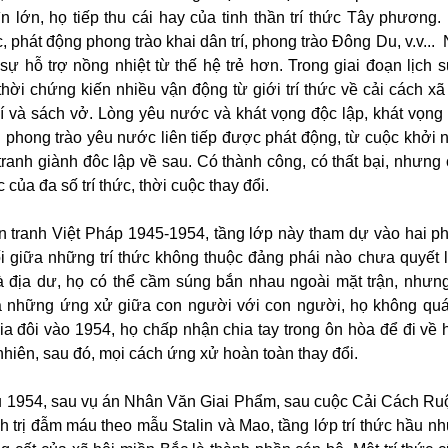
n lớn, họ tiếp thu cái hay của tinh thần trí thức Tây phương
 phát động phong trào khai dân trí, phong trào Đông Du, v.v..
ự hỗ trợ nồng nhiệt từ thế hệ trẻ hơn. Trong giai đoạn lịch 
hời chứng kiến nhiều vận động từ giới trí thức về cải cách xã h
í và sách vở. Lòng yêu nước và khát vọng độc lập, khát vọng t
phong trào yêu nước liên tiếp được phát động, từ cuộc khởi 
tranh giành đôc lập về sau. Có thành công, có thất bại, nhưng
 của đa số trí thức, thời cuộc thay đổi.
n tranh Việt Pháp 1945-1954, tầng lớp này tham dự vào hai p
i giữa những trí thức không thuộc đảng phái nào chưa quyết l
và địa dư, họ có thể cầm súng bắn nhau ngoài mặt trận, nhưn
ua những ứng xử giữa con người với con người, họ không quá
ia đôi vào 1954, họ chấp nhận chia tay trong ôn hòa để đi về h
nhiên, sau đó, mọi cách ứng xử hoàn toàn thay đổi.
u 1954, sau vụ án Nhân Văn Giai Phẩm, sau cuộc Cải Cách Ru
nh trị đẫm máu theo mẫu Stalin và Mao, tầng lớp trí thức hầu n