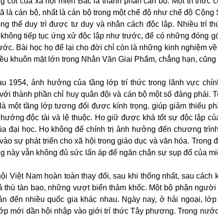
 cốt của xã hội miền Bắc là thành phần cán bộ. Một trí thức cũ
ã là cán bộ, nhất là cán bộ trong một chế độ như chế độ Cộng 
hông thể duy trì được tư duy và nhân cách độc lập. Nhiều trí t
 không tiếp tục ứng xử độc lập như trước, để có những đóng gó
ước. Bài học họ để lại cho đời chỉ còn là những kinh nghiệm v
hiều khuôn mặt lớn trong Nhân Văn Giai Phẩm, chẳng hạn, cũng 
 1954, ảnh hưởng của tầng lớp trí thức trong lãnh vực chính
ới thành phần chỉ huy quân đội và cán bộ một số đảng phái. Tu
 là một tầng lớp tương đối được kính trọng, giúp giảm thiếu 
hướng độc tài và lệ thuộc. Ho giữ được khá tốt sự độc lập củ
ị của đại học. Họ không để chính trị ảnh hưởng đến chương trìn
ào sự phát triển cho xã hội trong giáo dục và văn hóa. Trong 
g này vẫn không đủ sức lấn áp để ngăn chận sự sụp đổ của m
hội Việt Nam hoàn toàn thay đổi, sau khi thống nhất, sau cách 
ả thù tàn bạo, những vượt biển thảm khốc. Một bộ phận người 
ản đến nhiều quốc gia khác nhau. Ngày nay, ở hải ngoại, lớp 
lớp mới dần hội nhập vào giới trí thức Tây phương. Trong nước,