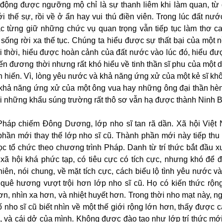
động được ngưỡng mộ chỉ là sự thanh liêm khi làm quan, từ
ới thế sự, rồi về ở ẩn hay vui thú điền viên. Trong lúc đất nư
 từng giữ những chức vụ quan trọng vẫn tiếp tục làm thơ c
 sống rời xa thế tục. Chúng ta hiểu được sự thất bại của một 
i thời, hiểu được hoàn cảnh của đất nước vào lúc đó, hiểu đượ
n đương thời nhưng rất khó hiểu về tinh thần sĩ phu của một d
ăn hiến. Vì, lòng yêu nước và khả năng ứng xử của một kẻ sĩ kh
khả năng ứng xử của một ông vua hay những ông đại thần hèn
ới những khẩu súng trường rất thô sơ vẫn hạ được thành Ninh B
Pháp chiếm Đông Dương, lớp nho sĩ tan rã dần. Xã hội Việt 
phần mới thay thế lớp nho sĩ cũ. Thành phần mới này tiếp thu
ọc tổ chức theo chương trình Pháp. Danh từ trí thức bắt đầu x
xã hội khá phức tạp, có tiêu cực có tích cực, nhưng khó để 
hiên, nói chung, về mặt tích cực, cách biểu lộ tình yêu nước 
 quê hương vượt trội hơn lớp nho sĩ cũ. Họ có kiến thức rộ
ơn, nhìn xa hơn, và nhiệt huyết hơn. Trong thời nho mạt này, ng
 nho sĩ cũ biết nhìn về một thế giới rộng lớn hơn, thấy được 
ù, và cái dở của mình. Không được đào tạo như lớp trí thức m