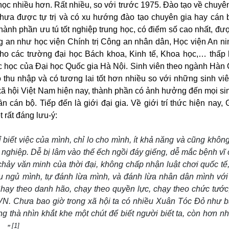
 học nhiều hơn. Rất nhiều, so với trước 1975. Đào tạo về chuyê
chưa được tự trị và có xu hướng đào tạo chuyên gia hay cán b
thành phần ưu tú tốt nghiệp trung học, có điểm số cao nhất, đư
g an như học viện Chính trị Công an nhân dân, Học viện An ninh
ho các trường đại học Bách khoa, Kinh tế, Khoa học,… thấp 
học của Đại học Quốc gia Hà Nội. Sinh viên theo ngành Hàn
có thu nhập và có tương lai tốt hơn nhiều so với những sinh vi
 xã hội Việt Nam hiện nay, thành phần có ảnh hưởng đến mọi sin
ần cán bộ. Tiếp đến là giới đại gia. Về giới trí thức hiện nay
 rất đáng lưu-ý:
 biết việc của mình, chỉ lo cho mình, ít khả năng và cũng không
 nghiệp. Dễ bị lâm vào thế ếch ngồi đáy giếng, dễ mắc bệnh vĩ
hảy văn minh của thời đại, không chấp nhận luật chơi quốc tế, 
u ngủ mình, tự đánh lừa mình, và đánh lừa nhân dân mình với
Chạy theo danh hão, chạy theo quyền lực, chạy theo chức tước,
c VN. Chưa bao giờ trong xã hội ta có nhiều Xuân Tóc Đỏ như bâ
ng thà nhìn khắt khe một chút để biết người biết ta, còn hơn 
[1]
h…”