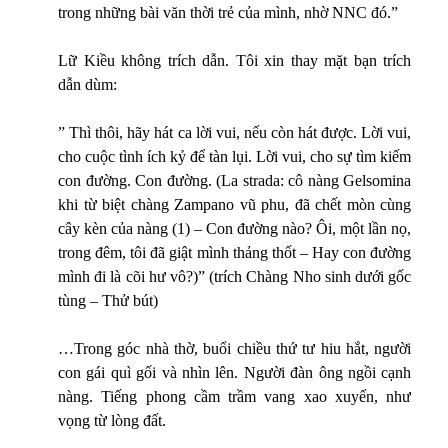
trong những bài văn thời trẻ của mình, nhờ NNC đó.”
Lữ Kiều không trích dẫn. Tôi xin thay mặt bạn trích
dẫn dùm:
” Thì thôi, hãy hát ca lời vui, nếu còn hát được. Lời vui,
cho cuộc tình ích kỷ để tàn lụi. Lời vui, cho sự tìm kiếm
con đường. Con đường. (La strada: cô nàng Gelsomina
khi từ biệt chàng Zampano vũ phu, đã chết mòn cùng
cây kèn của nàng (1) – Con đường nào? Ôi, một lần nọ,
trong đêm, tôi đã giật mình thảng thốt – Hay con đường
mình đi là cõi hư vô?)” (trích Chàng Nho sinh dưới gốc
tùng – Thử bút)
…Trong góc nhà thờ, buổi chiều thứ tư hiu hắt, người
con gái quì gối và nhìn lên. Người đàn ông ngồi cạnh
nàng. Tiếng phong cầm trầm vang xao xuyến, như
vọng từ lòng đất.