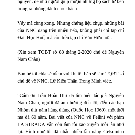
nguyên, để nhờ người giúp mượn những bộ sách từ bên
trong ra phòng dành cho khách.
Vậy mà cũng xong. Nhưng chứng liệu chụp, những bài
của NNC đăng trên nhiều báo, không phải chỉ tạp chí
Đại Học Huế, mà còn trên tạp chí Văn Hữu nữa.
(Xin xem TQBT số 88 tháng 2-2020 chủ đề Nguyễn
Nam Châu)
Bạn bè tôi chia sẻ niềm vui khi tôi báo sẽ làm TQBT số
chủ đề về NNC. Lữ Kiều Thân Trọng Minh viết:.
“Cám ơn Trần Hoài Thư đã tìm hiểu tác giả Nguyễn
Nam Châu, người đã ảnh hưởng đến tôi, đến các bạn
Nhóm thứ năm hàng tháng (Quốc Học 1960), một thời
mà đã 60 năm. Bài viết của NNC về Fellini với phim
LA STRADA vẫn còn làm tôi xao xuyến mỗi lần nhớ
lại. Hình như tôi đã nhắc nhiều lần nàng Gelsomina