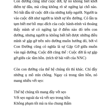
Con đường cũng như cuộc đời, tự nó không biết khởi
điểm tự đâu, mà cũng không rõ sẽ ngừng lại chỗ nào.
Nó bắt đầu từ cuộc đời của những kiếp người. Người ta
vào cuộc đời như người ta khởi sự lên đường. Có lần ta
tạm biết mơ hồ mục-đích của cuộc hành-trình và thoáng
thấy mình sẽ có ngừng lại ở điểm nào đó trên con
đường, nhưng người ta không biết hết được những điều
mình sẽ gặp gỡ trên nẻo đường muôn hướng đó, bởi vì
Con Đường cũng có nghĩa là sự Gặp Gỡ giữa muôn
vàn ngả đường. Cuộc đời cũng thế : Cuộc đời là sự gặp
gỡ giữa các tâm hồn. (trích từ bài viết của NNC)
Còn con đường của thế hệ chúng tôi thì khác. Chỉ đầy
những ụ mô mìn chông. Ngay cả trong tâm hồn, nó
mang nhiều vết sẹo:
Thế hệ chúng tôi mang đầy vết sẹo
Vết sẹo ngoài da và vết sẹo trong hồn
Không phạm tôi mà ra tòa chung thẩm