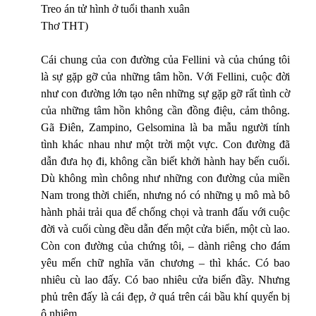
Treo án tử hình ở tuổi thanh xuân
Thơ THT)
Cái chung của con đường của Fellini và của chúng tôi
là sự gặp gỡ của những tâm hồn. Với Fellini, cuộc đời
như con đường lớn tạo nên những sự gặp gỡ rất tình cờ
của những tâm hồn không cần đồng điệu, cảm thông.
Gã Điên, Zampino, Gelsomina là ba mẫu người tính
tình khác nhau như một trời một vực. Con đường đã
dẫn đưa họ đi, không cần biết khởi hành hay bến cuối.
Dù không mìn chông như những con đường của miền
Nam trong thời chiến, nhưng nó có những ụ mô mà bô
hành phải trải qua để chống chọi và tranh đấu với cuộc
đời và cuối cùng đều dẫn đến một cửa biển, một cù lao.
Còn con đường của chứng tôi, – dành riêng cho đám
yêu mến chữ nghĩa văn chương – thì khác. Có bao
nhiêu cù lao đấy. Có bao nhiêu cửa biển đầy. Nhưng
phủ trên đấy là cái đẹp, ở quá trên cái bầu khí quyển bị
ô nhiêm.